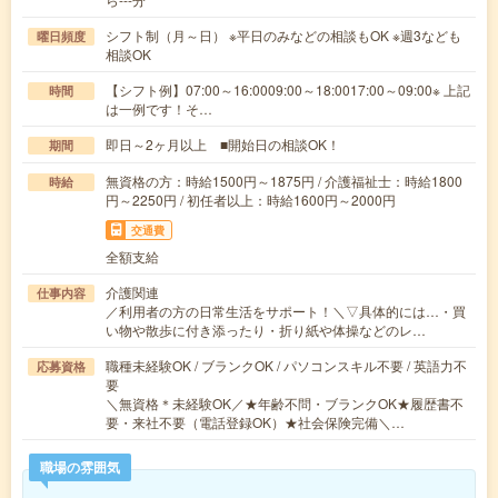
シフト制（月～日） ※平日のみなどの相談もOK ※週3なども
曜日頻度
相談OK
【シフト例】07:00～16:0009:00～18:0017:00～09:00※ 上記
時間
は一例です！そ…
即日～2ヶ月以上 ■開始日の相談OK！
期間
無資格の方：時給1500円～1875円 / 介護福祉士：時給1800
時給
円～2250円 / 初任者以上：時給1600円～2000円
交通費
全額支給
介護関連
仕事内容
／利用者の方の日常生活をサポート！＼▽具体的には…・買
い物や散歩に付き添ったり・折り紙や体操などのレ…
職種未経験OK / ブランクOK / パソコンスキル不要 / 英語力不
応募資格
要
＼無資格＊未経験OK／★年齢不問・ブランクOK★履歴書不
要・来社不要（電話登録OK）★社会保険完備＼…
職場の雰囲気