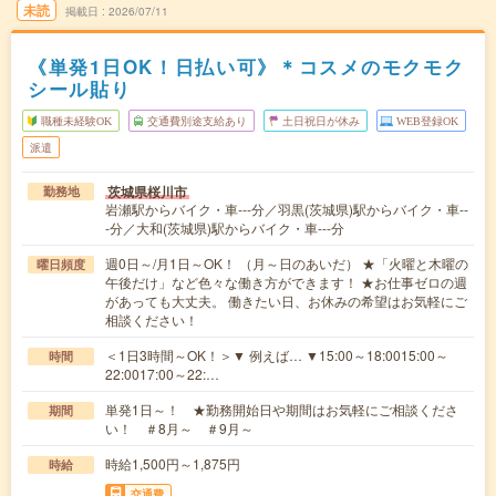
未読
掲載日
2026/07/11
《単発1日OK！日払い可》＊コスメのモクモク
シール貼り
職種未経験OK
交通費別途支給あり
土日祝日が休み
WEB登録OK
派遣
茨城県桜川市
勤務地
岩瀬駅からバイク・車---分／羽黒(茨城県)駅からバイク・車--
-分／大和(茨城県)駅からバイク・車---分
週0日～/月1日～OK！ （月～日のあいだ） ★「火曜と木曜の
曜日頻度
午後だけ」など色々な働き方ができます！ ★お仕事ゼロの週
があっても大丈夫。 働きたい日、お休みの希望はお気軽にご
相談ください！
＜1日3時間～OK！＞▼ 例えば… ▼15:00～18:0015:00～
時間
22:0017:00～22:…
単発1日～！ ★勤務開始日や期間はお気軽にご相談くださ
期間
い！ ＃8月～ ＃9月～
時給1,500円～1,875円
時給
交通費