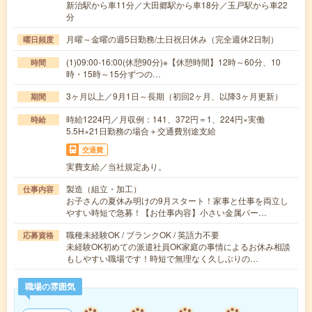
新治駅から車11分／大田郷駅から車18分／玉戸駅から車22
分
月曜～金曜の週5日勤務/土日祝日休み（完全週休2日制）
曜日頻度
(1)09:00-16:00(休憩90分)※【休憩時間】12時～60分、10
時間
時・15時～15分ずつの…
3ヶ月以上／9月1日～長期（初回2ヶ月、以降3ヶ月更新）
期間
時給1224円／月収例：141、372円＝1、224円×実働
時給
5.5H×21日勤務の場合＋交通費別途支給
交通費
実費支給／当社規定あり。
製造（組立・加工）
仕事内容
お子さんの夏休み明けの9月スタート！家事と仕事を両立し
やすい時短で急募！【お仕事内容】小さい金属パー…
職種未経験OK / ブランクOK / 英語力不要
応募資格
未経験OK初めての派遣社員OK家庭の事情によるお休み相談
もしやすい職場です！時短で無理なく久しぶりの…
職場の雰囲気