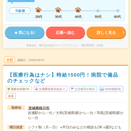
年齢層
20代
30代
40代
50代
60代
気になる!
応募へ進む
詳しく見る
派遣会社
株式会社綜合キャリアオプション 製造事業部（全国）
未読
掲載日
2026/08/04
【医療行為はナシ】時給1500円！病院で備品
のチェックなど
職種未経験OK
交通費別途支給あり
土日祝日が休み
WEB登録OK
派遣
茨城県桜川市
勤務地
岩瀬駅から---分／大和(茨城県)駅から---分／羽黒(茨城県)駅か
ら---分
シフト制（月～日） ※平日のみなどの相談もOK ※週3なども
曜日頻度