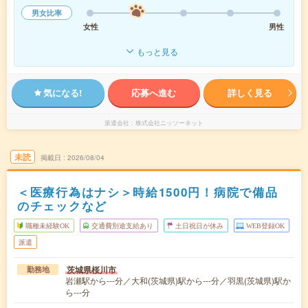
男女比率
女性
男性
もっと見る
気になる!
応募へ進む
詳しく見る
派遣会社
株式会社ニッソーネット
未読
掲載日
2026/08/04
＜医療行為はナシ＞時給1500円！病院で備品
のチェックなど
職種未経験OK
交通費別途支給あり
土日祝日が休み
WEB登録OK
派遣
茨城県桜川市
勤務地
岩瀬駅から---分／大和(茨城県)駅から---分／羽黒(茨城県)駅か
ら---分