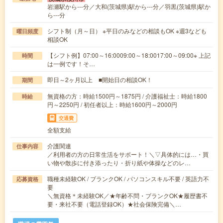
岩瀬駅から---分／大和(茨城県)駅から---分／羽黒(茨城県)駅か
ら---分
シフト制（月～日） ※平日のみなどの相談もOK ※週3なども
曜日頻度
相談OK
【シフト例】07:00～16:0009:00～18:0017:00～09:00※ 上記
時間
は一例です！そ…
即日～2ヶ月以上 ■開始日の相談OK！
期間
無資格の方：時給1500円～1875円 / 介護福祉士：時給1800
時給
円～2250円 / 初任者以上：時給1600円～2000円
交通費
全額支給
介護関連
仕事内容
／利用者の方の日常生活をサポート！＼▽具体的には…・買
い物や散歩に付き添ったり・折り紙や体操などのレ…
職種未経験OK / ブランクOK / パソコンスキル不要 / 英語力不
応募資格
要
＼無資格＊未経験OK／★年齢不問・ブランクOK★履歴書不
要・来社不要（電話登録OK）★社会保険完備＼…