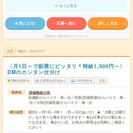
もっと見る
気になる!
応募へ進む
詳しく見る
派遣会社
株式会社ニッソーネット
未読
掲載日
2026/07/27
〈月1日～で副業にピッタリ＊時給1,500円～〉
DMのカンタン仕分け
職種未経験OK
交通費別途支給あり
WEB登録OK
派遣
茨城県桜川市
勤務地
岩瀬駅からバイク・車---分／羽黒(茨城県)駅からバイク・車--
-分／大和(茨城県)駅からバイク・車---分
週0日～/月1日～OK！ （月～日のあいだ） ★「土曜と日曜だ
曜日頻度
け」など色々な働き方ができます！ ★お仕事ゼロの週があっ
ても大丈夫。 働きたい日、お休みの希望はお気軽にご相談く
ださい！