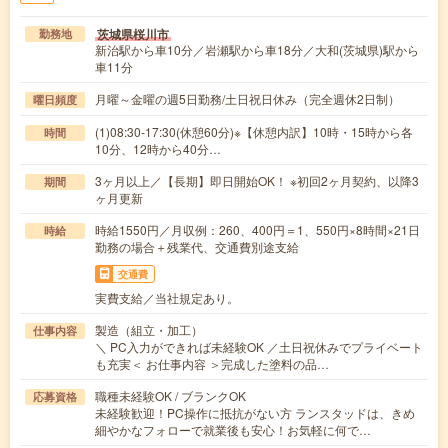
茨城県桜川市
勤務地
新治駅から車10分／岩瀬駅から車18分／大和(茨城県)駅から
車11分
月曜～金曜の週5日勤務/土日祝日休み（完全週休2日制）
曜日頻度
(1)08:30-17:30(休憩60分)※【休憩内訳】10時・15時から各
時間
10分、12時から40分…
3ヶ月以上／【長期】即日開始OK！ ※初回2ヶ月契約、以降3
期間
ヶ月更新
時給1550円／月収例：260、400円＝1、550円×8時間×21日
時給
勤務の場合＋残業代、交通費別途支給
交通費
実費支給／当社規定あり。
製造（組立・加工）
仕事内容
＼ PC入力ができれば未経験OK ／土日祝休みでプライベート
も充実＜ お仕事内容 ＞完成した塗料の品…
職種未経験OK / ブランクOK
応募資格
未経験歓迎！PC操作に抵抗がない方 ランスタッドは、きめ
細やかなフォローで就業後も安心！お気軽に何で…