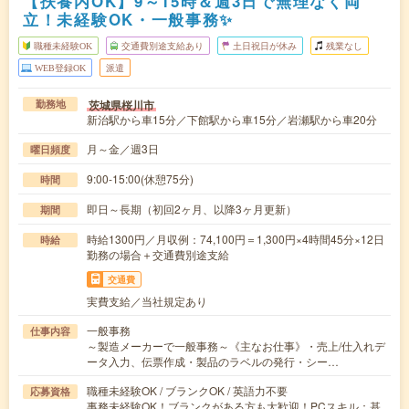
【扶養内OK】9～15時＆週3日で無理なく両
立！未経験OK・一般事務✨
職種未経験OK
交通費別途支給あり
土日祝日が休み
残業なし
WEB登録OK
派遣
茨城県桜川市
勤務地
新治駅から車15分／下館駅から車15分／岩瀬駅から車20分
月～金／週3日
曜日頻度
9:00-15:00(休憩75分)
時間
即日～長期（初回2ヶ月、以降3ヶ月更新）
期間
時給1300円／月収例：74,100円＝1,300円×4時間45分×12日
時給
勤務の場合＋交通費別途支給
交通費
実費支給／当社規定あり
一般事務
仕事内容
～製造メーカーで一般事務～《主なお仕事》・売上/仕入れデ
ータ入力、伝票作成・製品のラベルの発行・シー…
職種未経験OK / ブランクOK / 英語力不要
応募資格
事務未経験OK！ブランクがある方も大歓迎！PCスキル：基