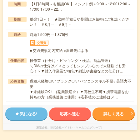
【1日3時間～も相談OK!】＜シフト例＞9:00～12:0012:00～
時間
17:00 17:00～22…
単発1日～！ ★勤務開始日や期間はお気軽にご相談くださ
期間
い！ ＃8月～ ＃9月～
時給1,500円～1,875円
時給
交通費
■ 交通費規定内支給 ※派遣先による
軽作業（仕分け・ピッキング・検品、商品管理）
仕事内容
＼DMの仕分け／＜とってもシンプルなので未経験でも安
心！＞▼封入作業及び梱包▼雑誌や書籍などの仕分け…
職種未経験OK / ブランクOK / パソコンスキル不要 / 英語力不
応募資格
要
▼未経験OK！（副業歓迎☆）▼高校生不可▼携帯電話をお
持ちの方（業務連絡に使用）※応募後のご連絡はメ…
気になる!
応募へ進む
詳しく見る
派遣会社
株式会社バイトレ（キャムコムグループ）