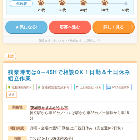
年齢層
20代
30代
40代
50代
60代
気になる!
応募へ進む
詳しく見る
派遣会社
ランスタッド株式会社 北関東エリア
未読
残業時間は0～45Hで相談OK！日勤＆土日休み
組立作業
職種未経験OK
交通費別途支給あり
土日祝日が休み
WEB登録OK
派遣
茨城県かすみがうら市
勤務地
神立駅から車10分／つくば駅から車25分／土浦駅から車18
分
月曜～金曜の週5日勤務/土日祝日休み（完全週休2日制）
曜日頻度
(1)08:15-17:00(休憩65分)
時間