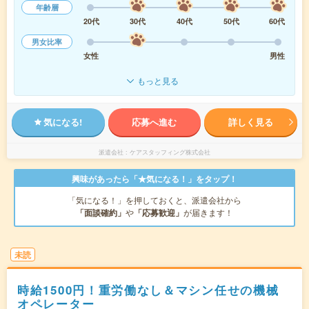
年齢層
20代
30代
40代
50代
60代
男女比率
女性
男性
もっと見る
気になる!
応募へ進む
詳しく見る
派遣会社
ケアスタッフィング株式会社
興味があったら「★気になる！」をタップ！
「気になる！」を押しておくと、派遣会社から
「面談確約」
や
「応募歓迎」
が届きます！
未読
時給1500円！重労働なし＆マシン任せの機械
オペレーター