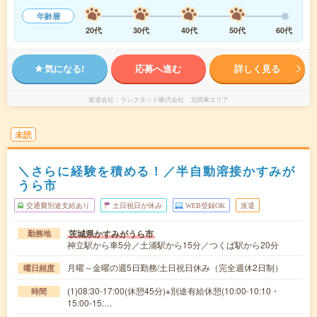
年齢層
20代
30代
40代
50代
60代
気になる!
応募へ進む
詳しく見る
派遣会社
ランスタッド株式会社 北関東エリア
未読
＼さらに経験を積める！／半自動溶接かすみが
うら市
交通費別途支給あり
土日祝日が休み
WEB登録OK
派遣
茨城県かすみがうら市
勤務地
神立駅から車5分／土浦駅から15分／つくば駅から20分
月曜～金曜の週5日勤務/土日祝日休み（完全週休2日制）
曜日頻度
(1)08:30-17:00(休憩45分)※別途有給休憩(10:00-10:10・
時間
15:00-15:…