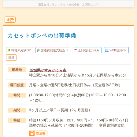
派遣会社
ランスタッド株式会社 北関東エリア
未読
カセットボンベの出荷準備
職種未経験OK
交通費別途支給あり
土日祝日が休み
WEB登録OK
派遣
茨城県かすみがうら市
勤務地
神立駅から車10分／土浦駅から車15分／石岡駅から車25分
月曜～金曜の週5日勤務/土日祝日休み（完全週休2日制）
曜日頻度
(1)08:30-17:30(休憩60分)※休憩60分(10:20～10:30・12:00
時間
～12:4…
3ヶ月以上／即日～長期（2ヶ月更新）
期間
時給1150円／月収例：221、960円＝1、150円×8時間×21日
時給
勤務の場合＋残業代（1438円×20時間）、交通費別途支給
交通費