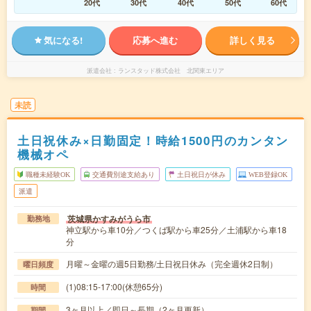
20代
30代
40代
50代
60代
気になる!
応募へ進む
詳しく見る
派遣会社
ランスタッド株式会社 北関東エリア
未読
土日祝休み×日勤固定！時給1500円のカンタン
機械オペ
職種未経験OK
交通費別途支給あり
土日祝日が休み
WEB登録OK
派遣
茨城県かすみがうら市
勤務地
神立駅から車10分／つくば駅から車25分／土浦駅から車18
分
月曜～金曜の週5日勤務/土日祝日休み（完全週休2日制）
曜日頻度
(1)08:15-17:00(休憩65分)
時間
3ヶ月以上／即日～長期（2ヶ月更新）
期間