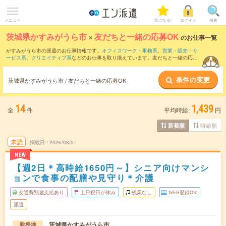
メニュー
気になる!
ログイン
検索
茨城県かすみがうら市
×
友だちと一緒の応募OK
のお仕事一覧
かすみがうら市の派遣のお仕事情報です。
オフィスワーク・事務系
、
営業・販売・サ
ービス系
、
クリエイティブ系
などのお仕事を取り揃えています。友だちと一緒の応募
OKの条件の他に、
交通費別途支給あり
、
職種未経験OK
、
残業なし
などのこだわり条
件も取り揃えています。
条件の変更
茨城県かすみがうら市 / 友だちと一緒の応募OK
14
1,439
全
件
平均時給:
円
時給順
新着順
未読
掲載日
2026/08/07
NEW
【週2日＊高時給1650円～】シニア向けマンシ
ョンで食事の配膳や見守り＊介護
交通費別途支給あり
土日祝日が休み
残業なし
WEB登録OK
派遣
茨城県かすみがうら市
勤務地