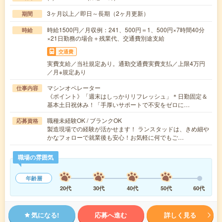
3ヶ月以上／即日～長期（2ヶ月更新）
期間
時給1500円／月収例：241、500円＝1、500円×7時間40分
時給
×21日勤務の場合＋残業代、交通費別途支給
交通費
実費支給／当社規定あり。通勤交通費実費支払／上限4万円
／月※規定あり
マシンオペレーター
仕事内容
《ポイント》「週末はしっかりリフレッシュ」＊日勤固定＆
基本土日祝休み！「手厚いサポートで不安をゼロに…
職種未経験OK / ブランクOK
応募資格
製造現場での経験が活かせます！ ランスタッドは、きめ細や
かなフォローで就業後も安心！お気軽に何でもご…
職場の雰囲気
年齢層
20代
30代
40代
50代
60代
気になる!
応募へ進む
詳しく見る