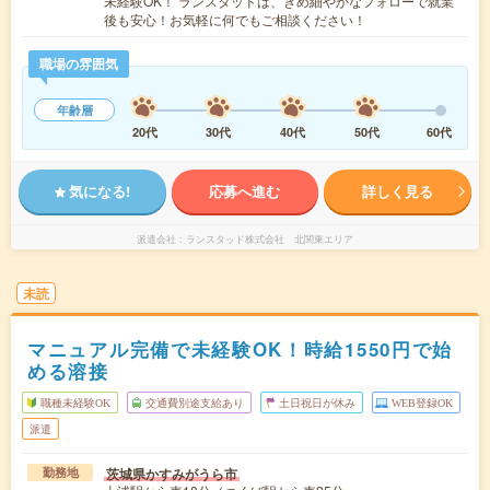
未経験OK！ ランスタッドは、きめ細やかなフォローで就業
後も安心！お気軽に何でもご相談ください！
職場の雰囲気
年齢層
20代
30代
40代
50代
60代
気になる!
応募へ進む
詳しく見る
派遣会社
ランスタッド株式会社 北関東エリア
未読
マニュアル完備で未経験OK！時給1550円で始
める溶接
職種未経験OK
交通費別途支給あり
土日祝日が休み
WEB登録OK
派遣
茨城県かすみがうら市
勤務地