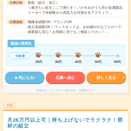
製造（組立・加工）
仕事内容
＼稼ぎたい欲をここで満たす！／かすみがうら市の金属製品
メーカーで未経験から高収入を目指せるアクティブ…
職種未経験OK / ブランクOK
応募資格
組立未経験OK！ ランスタッドは、きめ細やかなフォローで
就業後も安心！お気軽に何でもご相談ください！…
職場の雰囲気
年齢層
20代
30代
40代
50代
60代
気になる!
応募へ進む
詳しく見る
派遣会社
ランスタッド株式会社 北関東エリア
未読
月26万円以上可｜持ち上げないでラクラク！部
材の組立