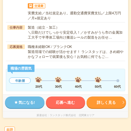
交通費
実費支給／当社規定あり。通勤交通費実費支払／上限4万円
／月※規定あり
製造（組立・加工）
仕事内容
＼日勤だけでしっかり安定収入！／かすみがうら市の金属加
工大手で半導体工場向け搬送レールの製造をお任せ…
職種未経験OK / ブランクOK
応募資格
製造現場での経験が活かせます！ ランスタッドは、きめ細や
かなフォローで就業後も安心！お気軽に何でもご…
職場の雰囲気
年齢層
20代
30代
40代
50代
60代
気になる!
応募へ進む
詳しく見る
派遣会社
ランスタッド株式会社 北関東エリア
未読