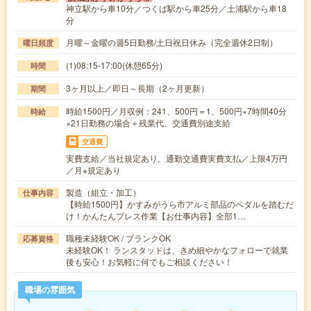
神立駅から車10分／つくば駅から車25分／土浦駅から車18
分
月曜～金曜の週5日勤務/土日祝日休み（完全週休2日制）
曜日頻度
(1)08:15-17:00(休憩65分)
時間
3ヶ月以上／即日～長期（2ヶ月更新）
期間
時給1500円／月収例：241、500円＝1、500円×7時間40分
時給
×21日勤務の場合＋残業代、交通費別途支給
交通費
実費支給／当社規定あり。通勤交通費実費支払／上限4万円
／月※規定あり
製造（組立・加工）
仕事内容
【時給1500円】かすみがうら市アルミ部品のペダルを踏むだ
け！かんたんプレス作業【お仕事内容】全部1…
職種未経験OK / ブランクOK
応募資格
未経験OK！ ランスタッドは、きめ細やかなフォローで就業
後も安心！お気軽に何でもご相談ください！
職場の雰囲気