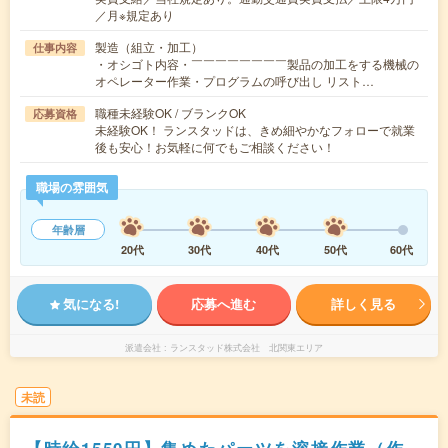
／月※規定あり
製造（組立・加工）
仕事内容
・オシゴト内容・￣￣￣￣￣￣￣￣製品の加工をする機械の
オペレーター作業・プログラムの呼び出し リスト…
職種未経験OK / ブランクOK
応募資格
未経験OK！ ランスタッドは、きめ細やかなフォローで就業
後も安心！お気軽に何でもご相談ください！
職場の雰囲気
年齢層
20代
30代
40代
50代
60代
気になる!
応募へ進む
詳しく見る
派遣会社
ランスタッド株式会社 北関東エリア
未読