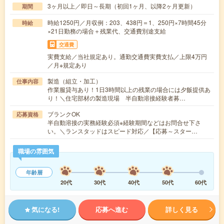
3ヶ月以上／即日～長期（初回1ヶ月、以降2ヶ月更新）
期間
時給1250円／月収例：203、438円＝1、250円×7時間45分
時給
×21日勤務の場合＋残業代、交通費別途支給
交通費
実費支給／当社規定あり。通勤交通費実費支払／上限4万円
／月※規定あり
製造（組立・加工）
仕事内容
作業服貸与あり！1日3時間以上の残業の場合には夕飯提供あ
り！＼住宅部材の製造現場 半自動溶接経験者募…
ブランクOK
応募資格
半自動溶接の実務経験必須※経験期間などはお問合せ下さ
い。＼ランスタッドはスピード対応／【応募～スター…
職場の雰囲気
年齢層
20代
30代
40代
50代
60代
気になる!
応募へ進む
詳しく見る