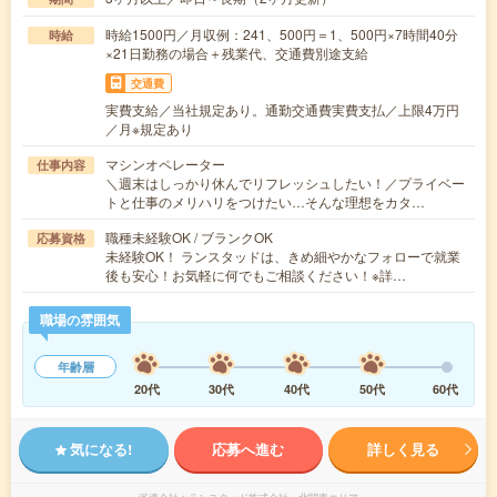
時給1500円／月収例：241、500円＝1、500円×7時間40分
時給
×21日勤務の場合＋残業代、交通費別途支給
交通費
実費支給／当社規定あり。通勤交通費実費支払／上限4万円
／月※規定あり
マシンオペレーター
仕事内容
＼週末はしっかり休んでリフレッシュしたい！／プライベー
トと仕事のメリハリをつけたい…そんな理想をカタ…
職種未経験OK / ブランクOK
応募資格
未経験OK！ ランスタッドは、きめ細やかなフォローで就業
後も安心！お気軽に何でもご相談ください！※詳…
職場の雰囲気
年齢層
20代
30代
40代
50代
60代
気になる!
応募へ進む
詳しく見る