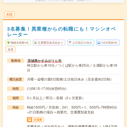
派遣会社
ランスタッド株式会社 北関東エリア
未読
3名募集！異業種からの転職にも！マシンオペ
レーター
職種未経験OK
交通費別途支給あり
土日祝日が休み
WEB登録OK
派遣
茨城県かすみがうら市
勤務地
神立駅から車10分／つくば駅から車25分／土浦駅から車18
分
月曜～金曜の週5日勤務/土日祝日休み（完全週休2日制）
曜日頻度
(1)08:15-17:00(休憩65分)
時間
3ヶ月以上／即日～長期（2ヶ月更新）
期間
時給1500円／月収例：241、500円＝1、500円×7時間40分
時給
×21日勤務の場合＋残業代、交通費別途支給
交通費
実費支給／当社規定あり。通勤交通費実費支払／上限4万円