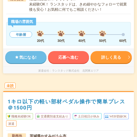
未経験OK！ ランスタッドは、きめ細やかなフォローで就業
後も安心！お気軽に何でもご相談ください！
職場の雰囲気
年齢層
20代
30代
40代
50代
60代
気になる!
応募へ進む
詳しく見る
派遣会社
ランスタッド株式会社 北関東エリア
未読
1キロ以下の軽い部材ペダル操作で簡単プレス
＠1500円
職種未経験OK
交通費別途支給あり
土日祝日が休み
WEB登録OK
派遣
茨城県かすみがうら市
勤務地