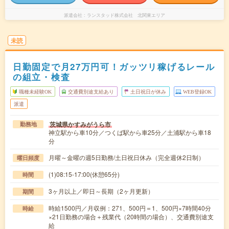
派遣会社
ランスタッド株式会社 北関東エリア
未読
日勤固定で月27万円可！ガッツリ稼げるレール
の組立・検査
職種未経験OK
交通費別途支給あり
土日祝日が休み
WEB登録OK
派遣
茨城県かすみがうら市
勤務地
神立駅から車10分／つくば駅から車25分／土浦駅から車18
分
月曜～金曜の週5日勤務/土日祝日休み（完全週休2日制）
曜日頻度
(1)08:15-17:00(休憩65分)
時間
3ヶ月以上／即日～長期（2ヶ月更新）
期間
時給1500円／月収例：271、500円＝1、500円×7時間40分
時給
×21日勤務の場合＋残業代（20時間の場合）、交通費別途支
給