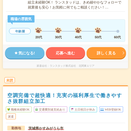
組立未経験OK！ ランスタッドは、きめ細やかなフォローで
就業後も安心！お気軽に何でもご相談ください！…
職場の雰囲気
年齢層
20代
30代
40代
50代
60代
気になる!
応募へ進む
詳しく見る
派遣会社
ランスタッド株式会社 北関東エリア
未読
空調完備で超快適！充実の福利厚生で働きやす
さ抜群組立加工
職種未経験OK
交通費別途支給あり
土日祝日が休み
WEB登録OK
派遣
茨城県かすみがうら市
勤務地