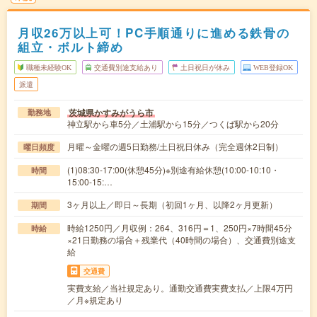
月収26万以上可！PC手順通りに進める鉄骨の
組立・ボルト締め
職種未経験OK
交通費別途支給あり
土日祝日が休み
WEB登録OK
派遣
茨城県かすみがうら市
勤務地
神立駅から車5分／土浦駅から15分／つくば駅から20分
月曜～金曜の週5日勤務/土日祝日休み（完全週休2日制）
曜日頻度
(1)08:30-17:00(休憩45分)※別途有給休憩(10:00-10:10・
時間
15:00-15:…
3ヶ月以上／即日～長期（初回1ヶ月、以降2ヶ月更新）
期間
時給1250円／月収例：264、316円＝1、250円×7時間45分
時給
×21日勤務の場合＋残業代（40時間の場合）、交通費別途支
給
交通費
実費支給／当社規定あり。通勤交通費実費支払／上限4万円
／月※規定あり