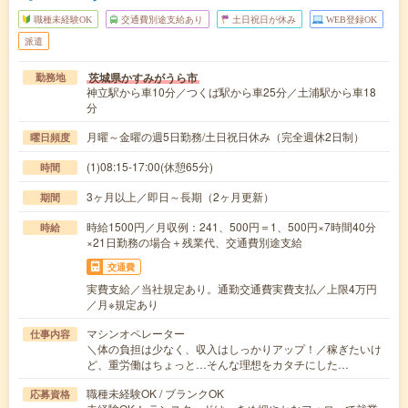
職種未経験OK
交通費別途支給あり
土日祝日が休み
WEB登録OK
派遣
茨城県かすみがうら市
勤務地
神立駅から車10分／つくば駅から車25分／土浦駅から車18
分
月曜～金曜の週5日勤務/土日祝日休み（完全週休2日制）
曜日頻度
(1)08:15-17:00(休憩65分)
時間
3ヶ月以上／即日～長期（2ヶ月更新）
期間
時給1500円／月収例：241、500円＝1、500円×7時間40分
時給
×21日勤務の場合＋残業代、交通費別途支給
交通費
実費支給／当社規定あり。通勤交通費実費支払／上限4万円
／月※規定あり
マシンオペレーター
仕事内容
＼体の負担は少なく、収入はしっかりアップ！／稼ぎたいけ
ど、重労働はちょっと…そんな理想をカタチにした…
職種未経験OK / ブランクOK
応募資格