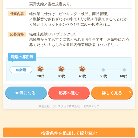
実費支給／当社規定あり。
軽作業（仕分け・ピッキング・検品、商品管理）
仕事内容
／機械音でざわざわその中で1人で黙々作業できる＼とにか
く軽い！カセットボンベを1箱に20～40本入れ…
職種未経験OK / ブランクOK
応募資格
未経験からでもすぐに覚えられるお仕事です！お気軽にご応
募ください！もちろん倉庫内作業経験者（ハンドリ…
職場の雰囲気
年齢層
20代
30代
40代
50代
60代
気になる!
応募へ進む
詳しく見る
派遣会社
ランスタッド株式会社 北関東エリア
検索条件を追加して絞り込む