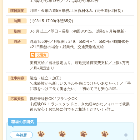
土浦駅から車18分／つくば駅から車25分
月曜～金曜の週5日勤務/土日祝日休み（完全週休2日制）
曜日頻度
(1)08:15-17:00(休憩65分)
時間
3ヶ月以上／即日～長期（初回8/31迄、以降2ヶ月毎更新）
期間
時給1550円／月収例：249、550円＝1、550円×7時間40分
時給
×21日勤務の場合＋残業代、交通費別途支給
交通費
実費支給／当社規定あり。通勤交通費実費支払／上限4万円
／月※規定あり
製造（組立・加工）
仕事内容
＼未経験から新しいスキルを身につけたいあなたへ！／「手
に職をつけて長く働きたい」「初めてでも安心の環…
職種未経験OK / ブランクOK
応募資格
未経験OK！ ランスタッドは、きめ細やかなフォローで就業
後も安心！お気軽に何でもご相談ください！※詳…
職場の雰囲気
年齢層