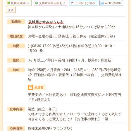
職種未経験OK
交通費別途支給あり
土日祝日が休み
WEB登録OK
派遣
茨城県かすみがうら市
勤務地
神立駅から車5分／土浦駅から15分／つくば駅から20分
月曜～金曜の週5日勤務/土日祝日休み（完全週休2日制）
曜日頻度
(1)08:30-17:00(休憩45分)※別途有給休憩(10:00-10:10・
時間
15:00-15:…
3ヶ月以上／即日～長期（初回1ヶ月、以降2ヶ月更新）
期間
時給1250円／月収例：264、316円＝1、250円×7時間45分
時給
×21日勤務の場合＋残業代（40時間の場合）、交通費別途支
給
交通費
実費支給／当社規定あり。通勤交通費実費支払／上限4万円
／月※規定あり
製造（組立・加工）
仕事内容
＼軽々できる作業です！／ローラーで流れてくるから2人で
向きをくるっと変えるだけ！【お仕事の流れ】・製…
職種未経験OK / ブランクOK
応募資格