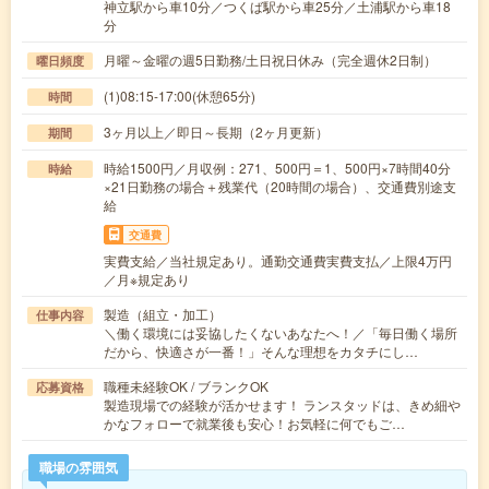
神立駅から車10分／つくば駅から車25分／土浦駅から車18
分
月曜～金曜の週5日勤務/土日祝日休み（完全週休2日制）
曜日頻度
(1)08:15-17:00(休憩65分)
時間
3ヶ月以上／即日～長期（2ヶ月更新）
期間
時給1500円／月収例：271、500円＝1、500円×7時間40分
時給
×21日勤務の場合＋残業代（20時間の場合）、交通費別途支
給
交通費
実費支給／当社規定あり。通勤交通費実費支払／上限4万円
／月※規定あり
製造（組立・加工）
仕事内容
＼働く環境には妥協したくないあなたへ！／「毎日働く場所
だから、快適さが一番！」そんな理想をカタチにし…
職種未経験OK / ブランクOK
応募資格
製造現場での経験が活かせます！ ランスタッドは、きめ細や
かなフォローで就業後も安心！お気軽に何でもご…
職場の雰囲気