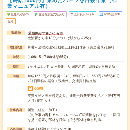
【時給1550円】集めたパーツを溶接作業（作
業マニュアル有）
職種未経験OK
交通費別途支給あり
土日祝日が休み
WEB登録OK
派遣
茨城県かすみがうら市
勤務地
土浦駅から車18分／つくば駅から車25分
月曜～金曜の週5日勤務/土日祝日休み（完全週休2日制）
曜日頻度
(1)08:15-17:00(休憩65分)
時間
3ヶ月以上／即日～長期（初回8/31迄、以降2ヶ月毎更新）
期間
時給1550円／月収例：249、550円＝1、550円×7時間40分
時給
×21日勤務の場合＋残業代、交通費別途支給
交通費
実費支給／当社規定あり。通勤交通費実費支払／上限4万円
／月※規定あり
製造（組立・加工）
仕事内容
【お仕事内容】アルミフレームのTIG溶接をお任せ！・図面
を見て必要な部材を収集（扱う部材は重さ約1k…
職種未経験OK / ブランクOK
応募資格