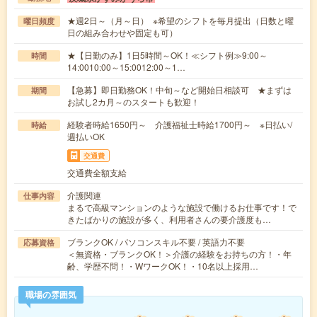
★週2日～（月～日） ※希望のシフトを毎月提出（日数と曜
曜日頻度
日の組み合わせや固定も可）
★【日勤のみ】1日5時間～OK！≪シフト例≫9:00～
時間
14:0010:00～15:0012:00～1…
【急募】即日勤務OK！中旬～など開始日相談可 ★まずは
期間
お試し2カ月～のスタートも歓迎！
経験者時給1650円～ 介護福祉士時給1700円～ ※日払い/
時給
週払いOK
交通費
交通費全額支給
介護関連
仕事内容
まるで高級マンションのような施設で働けるお仕事です！で
きたばかりの施設が多く、利用者さんの要介護度も…
ブランクOK / パソコンスキル不要 / 英語力不要
応募資格
＜無資格・ブランクOK！＞介護の経験をお持ちの方！・年
齢、学歴不問！・WワークOK！・10名以上採用…
職場の雰囲気