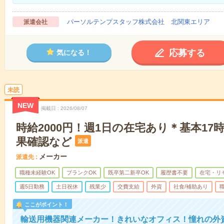
パーソルテンプスタッフ株式会社 北関東エリア
派遣会社
応募する
気になる！
未読
NEW
掲載日
2026/08/07
時給2000円！週1日の在宅あり＊基本17
果確認など
派遣
メーカー
派遣先
職種未経験OK
ブランクOK
既卒第二新卒OK
履歴書不要
在宅・リ
週5日勤務
土日祝休
残業少
交費支給
外資
社食/補助あり
ここがポイント！
輸送用機器関連メーカー！きれいなオフィス！憧れの外