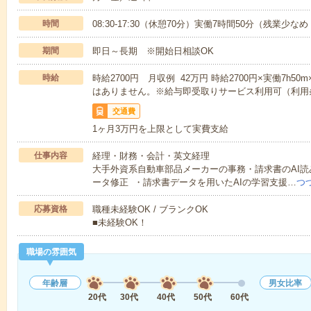
時間
08:30-17:30（休憩70分）実働7時間50分（残業少な
期間
即日～長期 ※開始日相談OK
時給
時給2700円 月収例 42万円 時給2700円×実働7h5
はありません。※給与即受取りサービス利用可（利用
交通費
1ヶ月3万円を上限として実費支給
仕事内容
経理・財務・会計・英文経理
大手外資系自動車部品メーカーの事務・請求書のAI読
ータ修正 ・請求書データを用いたAIの学習支援…
つ
応募資格
職種未経験OK / ブランクOK
■未経験OK！
職場の雰囲気
年齢層
男女比率
20代
30代
40代
50代
60代