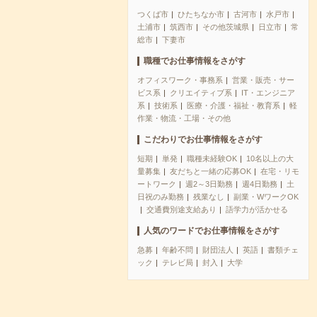
つくば市
ひたちなか市
古河市
水戸市
土浦市
筑西市
その他茨城県
日立市
常
総市
下妻市
職種でお仕事情報をさがす
オフィスワーク・事務系
営業・販売・サー
ビス系
クリエイティブ系
IT・エンジニア
系
技術系
医療・介護・福祉・教育系
軽
作業・物流・工場・その他
こだわりでお仕事情報をさがす
短期
単発
職種未経験OK
10名以上の大
量募集
友だちと一緒の応募OK
在宅・リモ
ートワーク
週2～3日勤務
週4日勤務
土
日祝のみ勤務
残業なし
副業・WワークOK
交通費別途支給あり
語学力が活かせる
人気のワードでお仕事情報をさがす
急募
年齢不問
財団法人
英語
書類チェ
ック
テレビ局
封入
大学