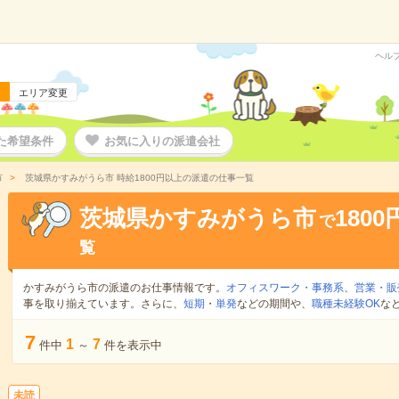
ヘル
エリア変更
た希望条件
お気に入りの派遣会社
市
茨城県かすみがうら市 時給1800円以上の派遣の仕事一覧
茨城県かすみがうら市
180
で
覧
かすみがうら市の派遣のお仕事情報です。
オフィスワーク・事務系
、
営業・販
事を取り揃えています。さらに、
短期
・
単発
などの期間や、
職種未経験OK
な
7
1
7
件中
～
件を表示中
未読