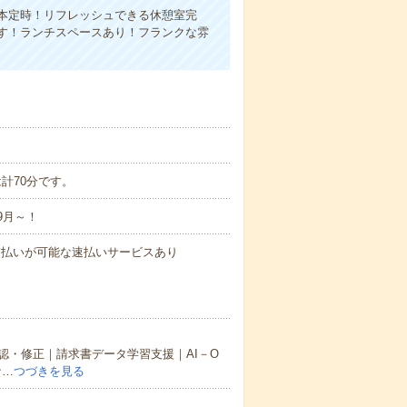
本定時！リフレッシュできる休憩室完
す！ランチスペースあり！フランクな雰
は計70分です。
9月～！
与の前払いが可能な速払いサービスあり
認・修正｜請求書データ学習支援｜AI－O
な…
つづきを見る