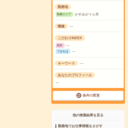
勤務地
かすみがうら市
勤務エリア
職種
---
こだわりINDEX
---
絶対
---
できれば
キーワード
---
あなたのプロフィール
---
条件の変更
他の検索結果を見る
勤務地でお仕事情報をさがす