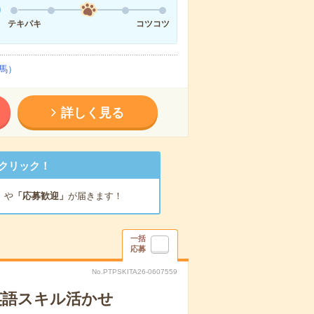
テキパキ
コツコツ
馬）
詳しく見る
クリック！
」
や
「応募歓迎」
が届きます！
一括
応募
No.PTPSKITA26-0607559
英語スキル活かせ