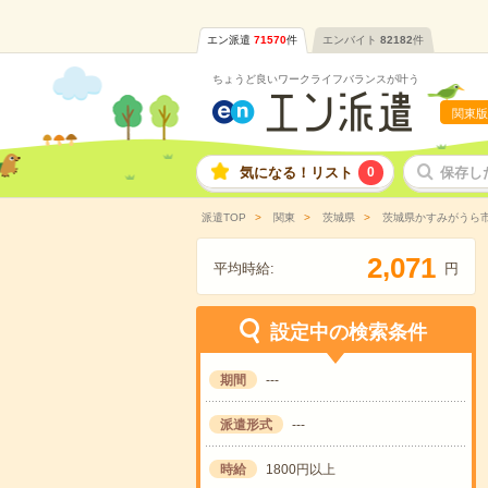
エン派遣
71570
件
エンバイト
82182
件
ちょうど良いワークライフバランスが叶う
関東版
気になる！リスト
0
保存し
派遣TOP
関東
茨城県
茨城県かすみがうら
,
2
0
7
1
平均時給:
円
設定中の検索条件
期間
---
派遣形式
---
時給
1800円以上