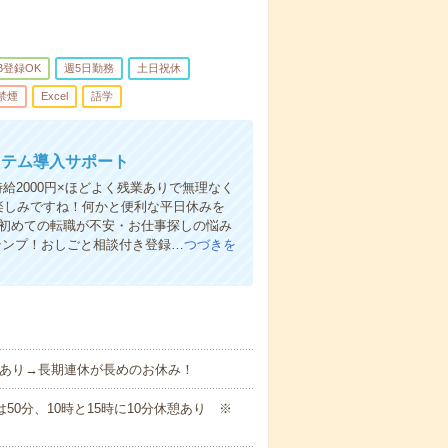
B登録OK
週5日勤務
土日祝休
禁煙
Excel
語学
ステム導入サポート
給2000円×ほどよく残業ありで無理なく
が楽しみですね！何かと便利な平日休みを
！初めての転職が不安・お仕事探しの悩み
テンプ！おしごと相談付き登録…
つづきを
日あり→長期連休が長めのお休み！
お昼は50分、10時と15時に10分休憩あり ※