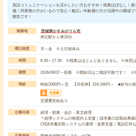
英語コミュニケーションを活かしたい方おすすめ！残業ほぼなし！基
備！同業務の方がいるので安心！幅広い年齢層の方が活躍中の職場で
囲気です！
勤務地
茨城県かすみがうら市
神立駅から車20分
曜日頻度
月～金 ※土日祝休み
時間
8:30～17:30 ※残業はほとんどありません。※休憩
期間
2026/09/07～長期 ※開始日はご相談可能です！ ※
時給
時給2000円＋交 【月収例】324,166円～ ■給
交通費
交通費支給あり
仕事内容
経理・財務・会計・英文経理
＊経理システムの精度向上支援｜請求書の読取結果確
CR請求書読取システムの運用・改善支援｜電話応対
応募資格
職種未経験OK / ブランクOK