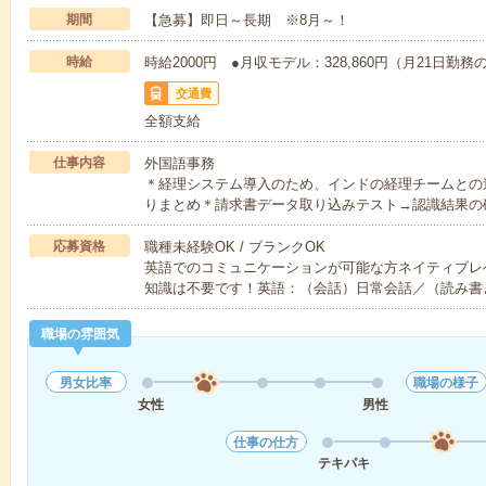
期間
【急募】即日～長期 ※8月～！
時給
時給2000円 ●月収モデル：328,860円（月21日勤
交通費
全額支給
仕事内容
外国語事務
＊経理システム導入のため、インドの経理チームとの
りまとめ＊請求書データ取り込みテスト→認識結果の
応募資格
職種未経験OK / ブランクOK
英語でのコミュニケーションが可能な方ネイティブレ
知識は不要です！英語：（会話）日常会話／（読み書
職場の雰囲気
男女比率
職場の様子
女性
男性
仕事の仕方
テキパキ