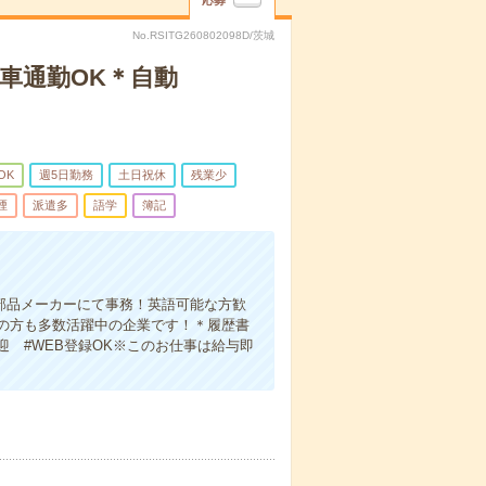
応募
No.RSITG260802098D/茨城
▼車通勤OK＊自動
OK
週5日勤務
土日祝休
残業少
煙
派遣多
語学
簿記
車部品メーカーにて事務！英語可能な方歓
の方も多数活躍中の企業です！＊履歴書
迎 #WEB登録OK※このお仕事は給与即