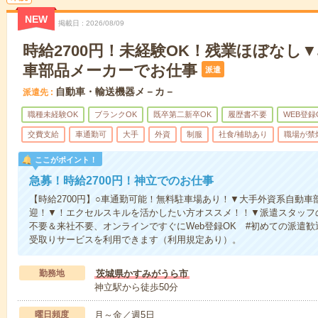
NEW
掲載日
2026/08/09
時給2700円！未経験OK！残業ほぼなし
車部品メーカーでお仕事
派遣
自動車・輸送機器メ－カ－
派遣先
職種未経験OK
ブランクOK
既卒第二新卒OK
履歴書不要
WEB登録
交費支給
車通勤可
大手
外資
制服
社食/補助あり
職場が禁
ここがポイント！
急募！時給2700円！神立でのお仕事
【時給2700円】○車通勤可能！無料駐車場あり！▼大手外資系自動
迎！▼！エクセルスキルを活かしたい方オススメ！！▼派遣スタッフ
不要＆来社不要、オンラインですぐにWeb登録OK #初めての派遣歓
受取りサービスを利用できます（利用規定あり）。
勤務地
茨城県かすみがうら市
神立駅から徒歩50分
曜日頻度
月～金／週5日