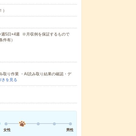
め！）
0m×週5日×4週 ※月収例を保証するもので
条件有）
み取り作業 ・AI読み取り結果の確認・デ
づきを見る
女性
男性