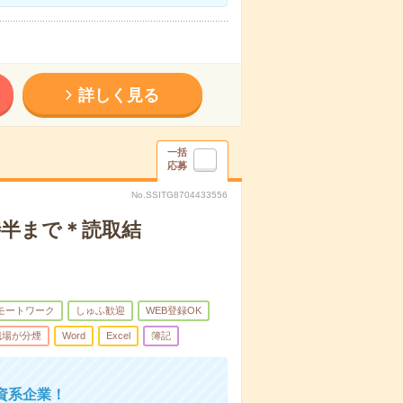
詳しく見る
一括
応募
No.SSITG8704433556
時半まで＊読取結
モートワーク
しゅふ歓迎
WEB登録OK
職場が分煙
Word
Excel
簿記
資系企業！