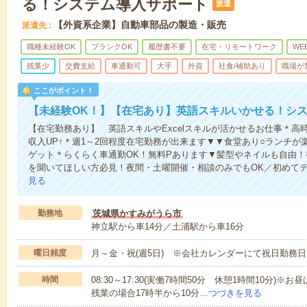
る！システム導入サポート
派遣
【外資系企業】自動車部品の製造・販売
派遣先
職種未経験OK
ブランクOK
履歴書不要
在宅・リモートワーク
WE
残業少
交費支給
車通勤可
大手
外資
社食/補助あり
職場が
ここがポイント！
【未経験OK！】【在宅あり】英語スキルいかせる！シ
【在宅勤務あり】 英語スキルやExcelスキルが活かせるお仕事＊高時
収入UP↑＊週1～2回程度在宅勤務が出来ます▼▼食堂あり○ランチ
ゲット＊らくらく車通勤OK！無料Pあります▼髪型やネイルも自由
を聞いてほしい方必見！夜間・土曜開催・相談のみでもOK／初めて
見る
勤務地
茨城県かすみがうら市
神立駅から車14分／土浦駅から車16分
曜日頻度
月～金・祝(週5日) ※会社カレンダーにて祝日勤務
時間
08:30～17:30(実働7時間50分 休憩1時間10分)※
残業の場合17時半から10分…
つづきを見る