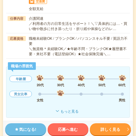
交通費
全額支給
介護関連
仕事内容
／利用者の方の日常生活をサポート！＼▽具体的には…・買
い物や散歩に付き添ったり・折り紙や体操などのレ…
職種未経験OK / ブランクOK / パソコンスキル不要 / 英語力不
応募資格
要
＼無資格＊未経験OK／★年齢不問・ブランクOK★履歴書不
要・来社不要（電話登録OK）★社会保険完備＼…
職場の雰囲気
年齢層
20代
30代
40代
50代
60代
男女比率
女性
男性
もっと見る
気になる!
応募へ進む
詳しく見る