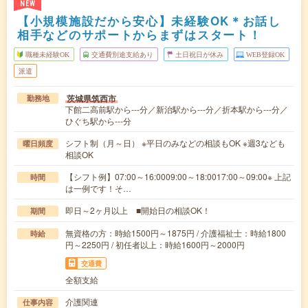
NEW
【小規模施設だから安心】未経験OK＊お話し
相手などのサポートからまずはスタート！
職種未経験OK
交通費別途支給あり
土日祝日が休み
WEB登録OK
派遣
茨城県筑西市
勤務地
下館二高前駅から---分／新治駅から---分／折本駅から---分／
ひぐち駅から---分
シフト制（月～日） ※平日のみなどの相談もOK ※週3なども
曜日頻度
相談OK
【シフト例】07:00～16:0009:00～18:0017:00～09:00※ 上記
時間
は一例です！そ…
即日～2ヶ月以上 ■開始日の相談OK！
期間
無資格の方：時給1500円～1875円 / 介護福祉士：時給1800
時給
円～2250円 / 初任者以上：時給1600円～2000円
交通費
全額支給
介護関連
仕事内容