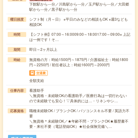
下館駅から---分／川島駅から---分／玉戸駅から---分／大田郷
駅から---分／黒子駅から---分
シフト制（月～日） ※平日のみなどの相談もOK ※週3なども
曜日頻度
相談OK
【シフト例】07:00～16:0009:00～18:0017:00～09:00※ 上記
時間
は一例です！そ…
即日～2ヶ月以上
期間
無資格の方：時給1500円～1875円 / 介護福祉士：時給1800
時給
円～2250円 / 初任者以上：時給1600円～2000円
交通費
全額支給
看護助手
仕事内容
＼無資格・未経験OKの看護助手／医療行為は一切行わない
ので未経験でも安心！▽具体的には…・リネンやシ…
職種未経験OK / ブランクOK / パソコンスキル不要 / 英語力不
応募資格
要
＼無資格＊未経験OK／★年齢不問・ブランクOK★履歴書不
要・来社不要（電話登録OK）★社会保険完備＼…