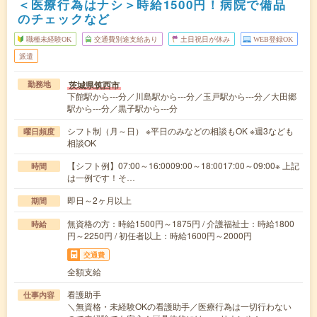
＜医療行為はナシ＞時給1500円！病院で備品
のチェックなど
職種未経験OK
交通費別途支給あり
土日祝日が休み
WEB登録OK
派遣
茨城県筑西市
勤務地
下館駅から---分／川島駅から---分／玉戸駅から---分／大田郷
駅から---分／黒子駅から---分
シフト制（月～日） ※平日のみなどの相談もOK ※週3なども
曜日頻度
相談OK
【シフト例】07:00～16:0009:00～18:0017:00～09:00※ 上記
時間
は一例です！そ…
即日～2ヶ月以上
期間
無資格の方：時給1500円～1875円 / 介護福祉士：時給1800
時給
円～2250円 / 初任者以上：時給1600円～2000円
交通費
全額支給
看護助手
仕事内容
＼無資格・未経験OKの看護助手／医療行為は一切行わない