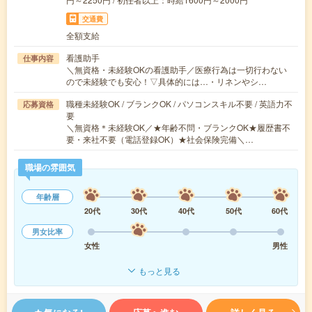
交通費
全額支給
看護助手
仕事内容
＼無資格・未経験OKの看護助手／医療行為は一切行わない
ので未経験でも安心！▽具体的には…・リネンやシ…
職種未経験OK / ブランクOK / パソコンスキル不要 / 英語力不
応募資格
要
＼無資格＊未経験OK／★年齢不問・ブランクOK★履歴書不
要・来社不要（電話登録OK）★社会保険完備＼…
職場の雰囲気
年齢層
20代
30代
40代
50代
60代
男女比率
女性
男性
もっと見る