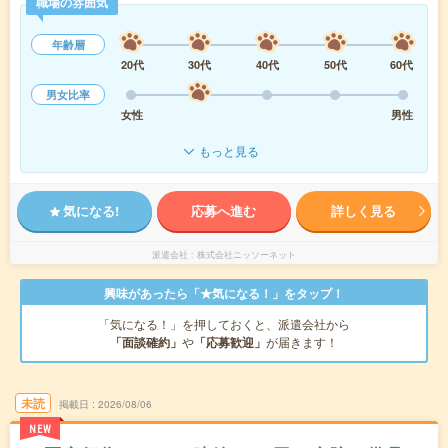
職場の雰囲気
年齢層
20代
30代
40代
50代
60代
男女比率
女性
男性
もっと見る
気になる!
応募へ進む
詳しく見る
派遣会社
株式会社ニッソーネット
興味があったら「★気になる！」をタップ！
「気になる！」を押しておくと、派遣会社から
「面談確約」
や
「応募歓迎」
が届きます！
未読
掲載日
2026/08/06
NEW