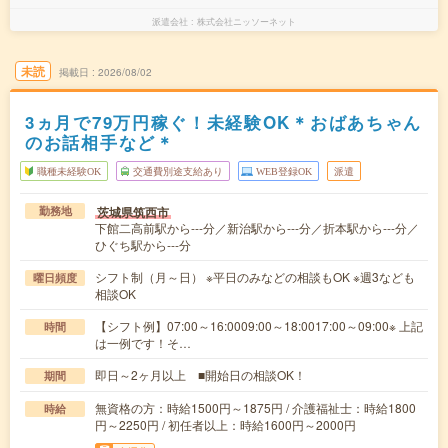
派遣会社
株式会社ニッソーネット
未読
掲載日
2026/08/02
3ヵ月で79万円稼ぐ！未経験OK＊おばあちゃん
のお話相手など＊
職種未経験OK
交通費別途支給あり
WEB登録OK
派遣
茨城県筑西市
勤務地
下館二高前駅から---分／新治駅から---分／折本駅から---分／
ひぐち駅から---分
シフト制（月～日） ※平日のみなどの相談もOK ※週3なども
曜日頻度
相談OK
【シフト例】07:00～16:0009:00～18:0017:00～09:00※ 上記
時間
は一例です！そ…
即日～2ヶ月以上 ■開始日の相談OK！
期間
無資格の方：時給1500円～1875円 / 介護福祉士：時給1800
時給
円～2250円 / 初任者以上：時給1600円～2000円