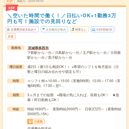
未読
掲載日
2026/08/04
NEW
＼空いた時間で働く！／日払いOK×1勤務3万
円も可！施設での見回りなど
交通費別途支給あり
土日祝日が休み
残業なし
WEB登録OK
派遣
茨城県筑西市
勤務地
下館駅から---分／川島駅から---分／玉戸駅から---分／大田郷
駅から---分／黒子駅から---分
週2日（週1日も相談OK！） ※希望のシフトを毎月提出（日
曜日頻度
数と曜日の組み合わせや固定も可）
≪シフト例≫10:00～15:00（実働5時間）12:00～17:00（実
時間
働5時間）17:00～翌1…
3ヵ月までの短期 ※職場が気に入れば、長期もOK！ ★急
期間
募！即日勤務もOK！
時給1650円～ 夜勤時給2000円～ 日収3万円～（夜勤時給
時給
2000円×15h）
交通費
交通費全額支給