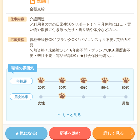
交通費
全額支給
介護関連
仕事内容
／利用者の方の日常生活をサポート！＼▽具体的には…・買
い物や散歩に付き添ったり・折り紙や体操などのレ…
職種未経験OK / ブランクOK / パソコンスキル不要 / 英語力不
応募資格
要
＼無資格＊未経験OK／★年齢不問・ブランクOK★履歴書不
要・来社不要（電話登録OK）★社会保険完備＼…
職場の雰囲気
年齢層
20代
30代
40代
50代
60代
男女比率
女性
男性
もっと見る
気になる!
応募へ進む
詳しく見る