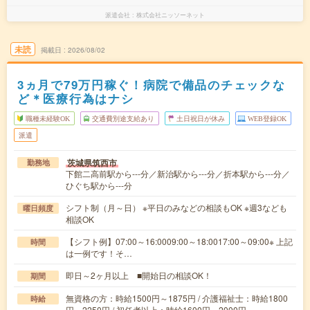
派遣会社
株式会社ニッソーネット
未読
掲載日
2026/08/02
3ヵ月で79万円稼ぐ！病院で備品のチェックな
ど＊医療行為はナシ
職種未経験OK
交通費別途支給あり
土日祝日が休み
WEB登録OK
派遣
茨城県筑西市
勤務地
下館二高前駅から---分／新治駅から---分／折本駅から---分／
ひぐち駅から---分
シフト制（月～日） ※平日のみなどの相談もOK ※週3なども
曜日頻度
相談OK
【シフト例】07:00～16:0009:00～18:0017:00～09:00※ 上記
時間
は一例です！そ…
即日～2ヶ月以上 ■開始日の相談OK！
期間
無資格の方：時給1500円～1875円 / 介護福祉士：時給1800
時給
円～2250円 / 初任者以上：時給1600円～2000円