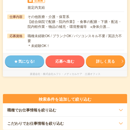
交通費
規定内支給
その他医療・介護・保育系
仕事内容
【総合病院で配膳・院内作業】・食事の配膳・下膳・配送・
院内軽作業・物品の補充・環境整備等 ※身体介護…
職種未経験OK / ブランクOK / パソコンスキル不要 / 英語力不
応募資格
要
＊未経験OK！
気になる!
応募へ進む
詳しく見る
派遣会社
株式会社ルフト・メディカルケア 土浦オフィス
検索条件を追加して絞り込む
職種
でお仕事情報を絞り込む
こだわり
でお仕事情報を絞り込む