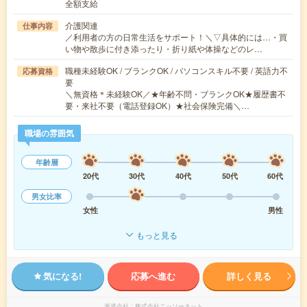
全額支給
介護関連
仕事内容
／利用者の方の日常生活をサポート！＼▽具体的には…・買
い物や散歩に付き添ったり・折り紙や体操などのレ…
職種未経験OK / ブランクOK / パソコンスキル不要 / 英語力不
応募資格
要
＼無資格＊未経験OK／★年齢不問・ブランクOK★履歴書不
要・来社不要（電話登録OK）★社会保険完備＼…
職場の雰囲気
年齢層
20代
30代
40代
50代
60代
男女比率
女性
男性
もっと見る
気になる!
応募へ進む
詳しく見る
派遣会社
株式会社ニッソーネット