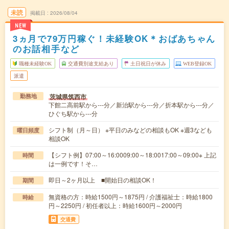
未読
掲載日
2026/08/04
NEW
3ヵ月で79万円稼ぐ！未経験OK＊おばあちゃん
のお話相手など
職種未経験OK
交通費別途支給あり
土日祝日が休み
WEB登録OK
派遣
茨城県筑西市
勤務地
下館二高前駅から---分／新治駅から---分／折本駅から---分／
ひぐち駅から---分
シフト制（月～日） ※平日のみなどの相談もOK ※週3なども
曜日頻度
相談OK
【シフト例】07:00～16:0009:00～18:0017:00～09:00※ 上記
時間
は一例です！そ…
即日～2ヶ月以上 ■開始日の相談OK！
期間
無資格の方：時給1500円～1875円 / 介護福祉士：時給1800
時給
円～2250円 / 初任者以上：時給1600円～2000円
交通費