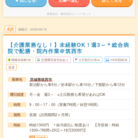
気になる!
応募へ進む
詳しく見る
派遣会社
株式会社ニッソーネット
未読
掲載日
2026/06/16
【介護業務なし！】未経験OK！週3～＊総合病
院で配膳・院内作業＠筑西市
職種未経験OK
交通費別途支給あり
土日祝日が休み
WEB登録OK
派遣
茨城県筑西市
勤務地
新治駅から車5分／折本駅から車10分／下館駅から車12分
月～金 週3～ ※土日勤務も希望があればOK
曜日頻度
9：00～17：00（実働7時間／休憩1時間）
時間
長期（試用期間2ヶ月間）
期間
時給1300円 ＊給与前払い制度あり 【月収例：時給
時給
1300×7時間×20日＝18万2000円】