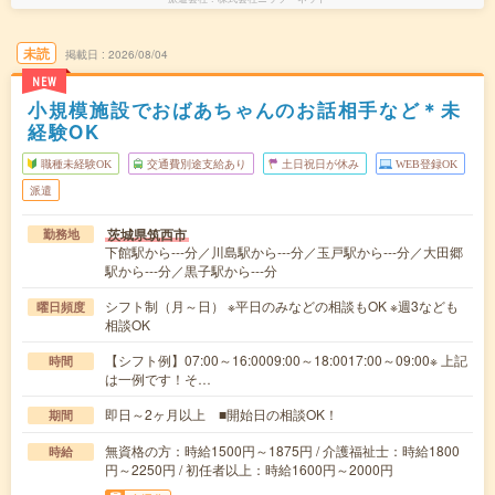
未読
掲載日
2026/08/04
NEW
小規模施設でおばあちゃんのお話相手など＊未
経験OK
職種未経験OK
交通費別途支給あり
土日祝日が休み
WEB登録OK
派遣
茨城県筑西市
勤務地
下館駅から---分／川島駅から---分／玉戸駅から---分／大田郷
駅から---分／黒子駅から---分
シフト制（月～日） ※平日のみなどの相談もOK ※週3なども
曜日頻度
相談OK
【シフト例】07:00～16:0009:00～18:0017:00～09:00※ 上記
時間
は一例です！そ…
即日～2ヶ月以上 ■開始日の相談OK！
期間
無資格の方：時給1500円～1875円 / 介護福祉士：時給1800
時給
円～2250円 / 初任者以上：時給1600円～2000円