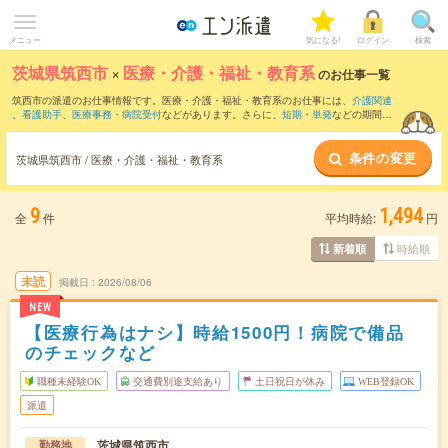
メニュー
気になる!
ログイン
検索
茨城県筑西市
×
医療・介護・福祉・教育系
のお仕事一覧
筑西市の派遣のお仕事情報です。医療・介護・福祉・教育系のお仕事には、
介護関連
、
看護助手
、
医療事務・病院受付
などがあります。さらに、
短期
・
単発
などの期間
や、
職種未経験OK
などのこだわり条件で絞り込んでいただけます。
条件の変更
茨城県筑西市 / 医療・介護・福祉・教育系
9
1,494
全
件
平均時給:
円
時給順
新着順
未読
掲載日
2026/08/06
NEW
【医療行為はナシ】時給1500円！病院で備品
のチェックなど
職種未経験OK
交通費別途支給あり
土日祝日が休み
WEB登録OK
派遣
茨城県筑西市
勤務地