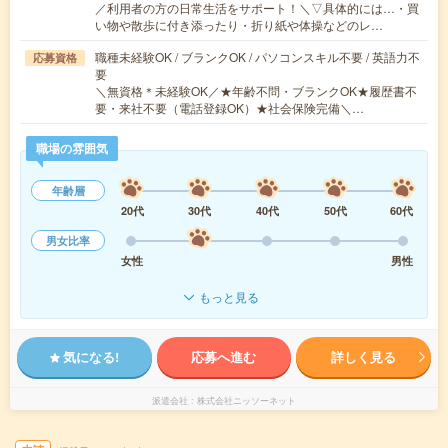
／利用者の方の日常生活をサポート！＼▽具体的には…・買
い物や散歩に付き添ったり・折り紙や体操などのレ…
職種未経験OK / ブランクOK / パソコンスキル不要 / 英語力不
応募資格
要
＼無資格＊未経験OK／★年齢不問・ブランクOK★履歴書不
要・来社不要（電話登録OK）★社会保険完備＼…
職場の雰囲気
年齢層
20代
30代
40代
50代
60代
男女比率
女性
男性
もっと見る
気になる!
応募へ進む
詳しく見る
派遣会社
株式会社ニッソーネット