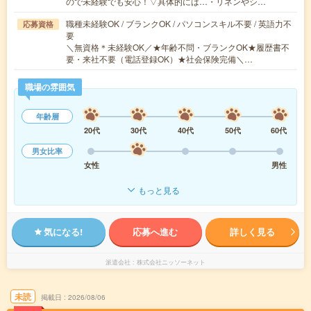
ので未経験でも安心！▽具体的には…・リネンやシ…
職種未経験OK / ブランクOK / パソコンスキル不要 / 英語力不
応募資格
要
＼無資格＊未経験OK／★年齢不問・ブランクOK★履歴書不
要・来社不要（電話登録OK）★社会保険完備＼…
職場の雰囲気
年齢層
20代
30代
40代
50代
60代
男女比率
女性
男性
もっと見る
気になる!
応募へ進む
詳しく見る
派遣会社
株式会社ニッソーネット
未読
掲載日
2026/08/06