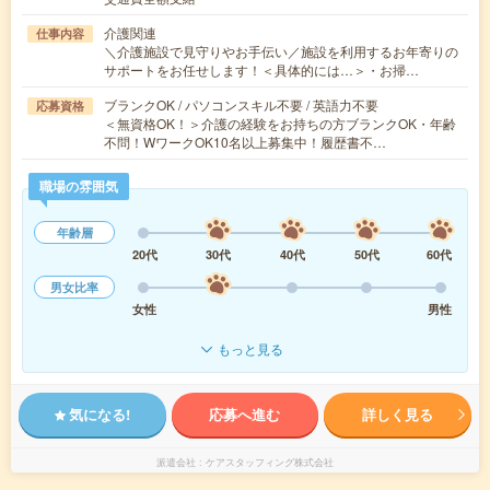
介護関連
仕事内容
＼介護施設で見守りやお手伝い／施設を利用するお年寄りの
サポートをお任せします！＜具体的には…＞・お掃…
ブランクOK / パソコンスキル不要 / 英語力不要
応募資格
＜無資格OK！＞介護の経験をお持ちの方ブランクOK・年齢
不問！WワークOK10名以上募集中！履歴書不…
職場の雰囲気
年齢層
20代
30代
40代
50代
60代
男女比率
女性
男性
もっと見る
気になる!
応募へ進む
詳しく見る
派遣会社
ケアスタッフィング株式会社