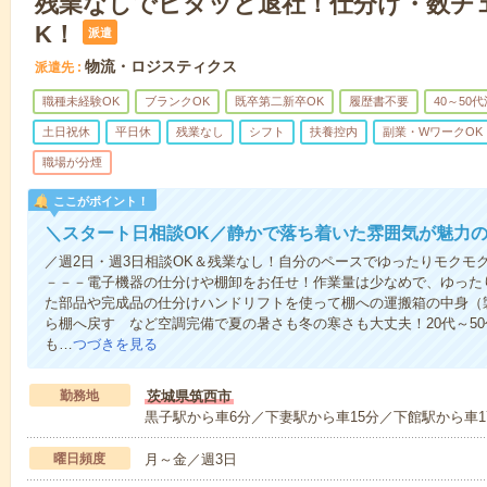
残業なしでピタッと退社！仕分け・数チ
K！
派遣
物流・ロジスティクス
派遣先
職種未経験OK
ブランクOK
既卒第二新卒OK
履歴書不要
40～50
土日祝休
平日休
残業なし
シフト
扶養控内
副業・WワークOK
職場が分煙
ここがポイント！
＼スタート日相談OK／静かで落ち着いた雰囲気が魅力
／週2日・週3日相談OK＆残業なし！自分のペースでゆったりモクモ
－－－電子機器の仕分けや棚卸をお任せ！作業量は少なめで、ゆった
た部品や完成品の仕分けハンドリフトを使って棚への運搬箱の中身（
ら棚へ戻す など空調完備で夏の暑さも冬の寒さも大丈夫！20代～5
も…
つづきを見る
勤務地
茨城県筑西市
黒子駅から車6分／下妻駅から車15分／下館駅から車1
曜日頻度
月～金／週3日