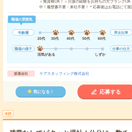
＜無資格OK！＞介護の経験をお持ちの方ブランクOK
中！履歴書不要・来社不要！＊応募後はお電話にて面
職場の雰囲気
年齢層
男女比率
20代
30代
40代
50代
60代
職場の様子
仕事の仕方
活気がある
しずか
ケアスタッフィング株式会社
派遣会社
応募する
気になる！
未読