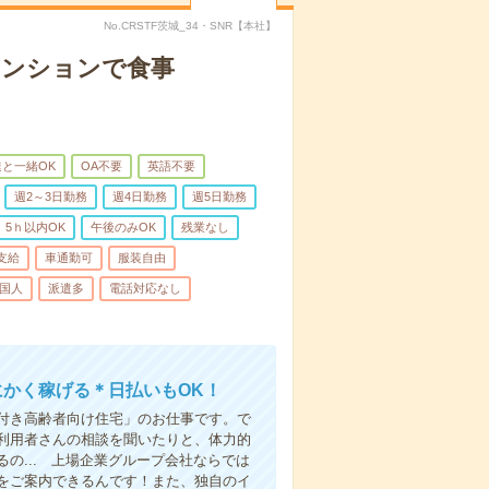
No.CRSTF茨城_34・SNR【本社】
マンションで食事
と一緒OK
OA不要
英語不要
週2～3日勤務
週4日勤務
週5日勤務
5ｈ以内OK
午後のみOK
残業なし
支給
車通勤可
服装自由
国人
派遣多
電話対応なし
にかく稼げる＊日払いもOK！
付き高齢者向け住宅」のお仕事です。で
利用者さんの相談を聞いたりと、体力的
の... 上場企業グループ会社ならでは
をご案内できるんです！また、独自のイ