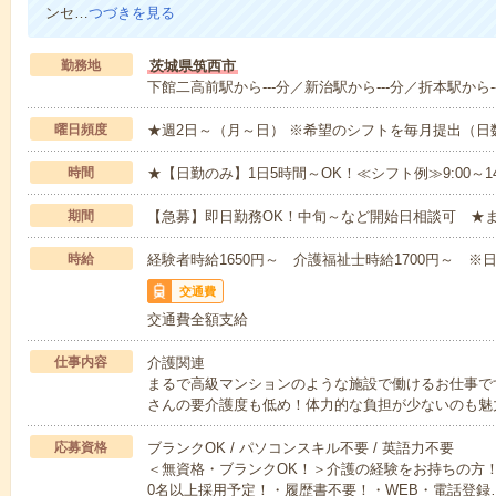
ンセ…
つづきを見る
勤務地
茨城県筑西市
下館二高前駅から---分／新治駅から---分／折本駅から--
曜日頻度
★週2日～（月～日） ※希望のシフトを毎月提出（
時間
★【日勤のみ】1日5時間～OK！≪シフト例≫9:00～14:001
期間
【急募】即日勤務OK！中旬～など開始日相談可 ★
時給
経験者時給1650円～ 介護福祉士時給1700円～ ※日
交通費
交通費全額支給
仕事内容
介護関連
まるで高級マンションのような施設で働けるお仕事で
さんの要介護度も低め！体力的な負担が少ないのも魅
応募資格
ブランクOK / パソコンスキル不要 / 英語力不要
＜無資格・ブランクOK！＞介護の経験をお持ちの方！
0名以上採用予定！・履歴書不要！・WEB・電話登録