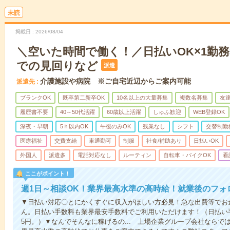
未読
掲載日
2026/08/04
＼空いた時間で働く！／日払いOK×1勤務
での見回りなど
派遣
介護施設や病院 ※ご自宅近辺からご案内可能
派遣先
ブランクOK
既卒第二新卒OK
10名以上の大量募集
複数名募集
友達
履歴書不要
40～50代活躍
60歳以上活躍
しゅふ歓迎
WEB登録OK
深夜・早朝
5ｈ以内OK
午後のみOK
残業なし
シフト
交替制勤
医療福祉
交費支給
車通勤可
制服
社食/補助あり
日払いOK
外国人
派遣多
電話対応なし
ルーティン
自転車・バイクOK
看
ここがポイント！
週1日～相談OK！業界最高水準の高時給！就業後のフォ
▼日払い対応〇とにかくすぐに収入がほしい方必見！急な出費等でお
ん。日払い手数料も業界最安手数料でご利用いただけます！（日払い手
5円。）▼なんでそんなに稼げるの... 上場企業グループ会社なら