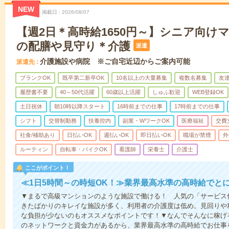
NEW
掲載日
2026/08/07
【週2日＊高時給1650円～】シニア向け
の配膳や見守り＊介護
派遣
介護施設や病院 ※ご自宅近辺からご案内可能
派遣先
ブランクOK
既卒第二新卒OK
10名以上の大量募集
複数名募集
友達
履歴書不要
40～50代活躍
60歳以上活躍
しゅふ歓迎
WEB登録OK
土日祝休
朝10時以降スタート
16時前までの仕事
17時前までの仕事
シフト
交替制勤務
扶養控内
副業・WワークOK
医療福祉
交費
社食/補助あり
日払いOK
週払いOK
即日払いOK
職場が禁煙
外
ルーティン
自転車・バイクOK
看護師
栄養士
介護士
ここがポイント！
≪1日5時間～の時短OK！≫業界最高水準の高時給でと
▼まるで高級マンションのような施設で働ける！ 人気の「サービス
きたばかりのキレイな施設が多く、利用者の介護度は低め。見回りや
な負担が少ないのもオススメなポイントです！▼なんでそんなに稼げる
のネットワークと資金力があるから、業界最高水準の高時給でお仕事