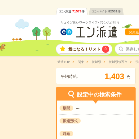
エン派遣
71573
件
エンバイト
82531
件
ちょうど良いワークライフバランスが叶う
関東版
気になる！リスト
0
保存し
派遣TOP
関東
茨城県
茨城県筑西市
茨
,
1
4
0
3
平均時給:
円
設定中の検索条件
期間
---
派遣形式
---
時給
---