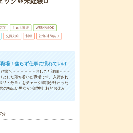
ェック＠未経験O
代活躍
しゅふ歓迎
WEB登録OK
交費支給
制服
社食/補助あり
の職場！焦らず仕事に慣れていけ
ク作業＼－－－－－－おしごと詳細－－－
りとした落ち着いた職場です。入荷され
製品・数量）をチェック確認が終わった
0代の幅広い男女が活躍中比較的お休み
7分