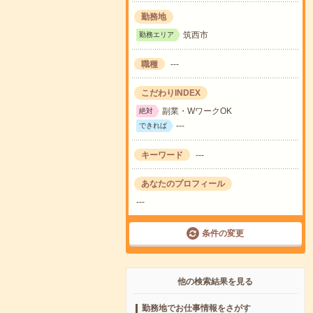
勤務地
筑西市
勤務エリア
職種
---
こだわりINDEX
副業・WワークOK
絶対
---
できれば
キーワード
---
あなたのプロフィール
---
条件の変更
他の検索結果を見る
勤務地でお仕事情報をさがす