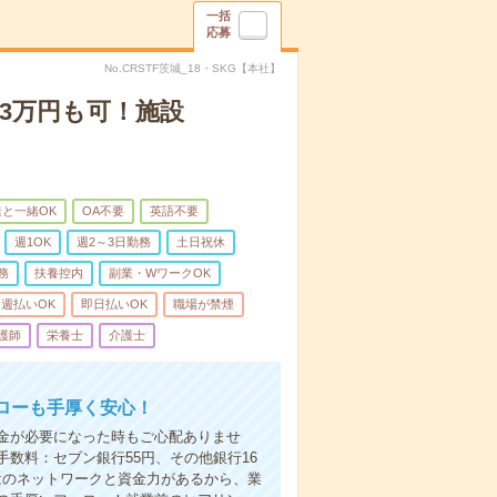
一括
応募
No.CRSTF茨城_18・SKG【本社】
3万円も可！施設
と一緒OK
OA不要
英語不要
週1OK
週2～3日勤務
土日祝休
務
扶養控内
副業・WワークOK
週払いOK
即日払いOK
職場が禁煙
護師
栄養士
介護士
ローも手厚く安心！
金が必要になった時もご心配ありませ
数料：セブン銀行55円、その他銀行16
ではのネットワークと資金力があるから、業