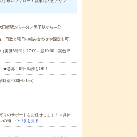
の手厚いフォロー！就業前のヒアリン
大田郷駅から---分／黒子駅から---分
出（日数と曜日の組み合わせや固定も可）
0（実働5時間）17:00～翌10:00（実働15
 ★急募！即日勤務もOK！
時給2000円×15h）
寄りのサポートをお任せします！＜具体
レの補…
つづきを見る