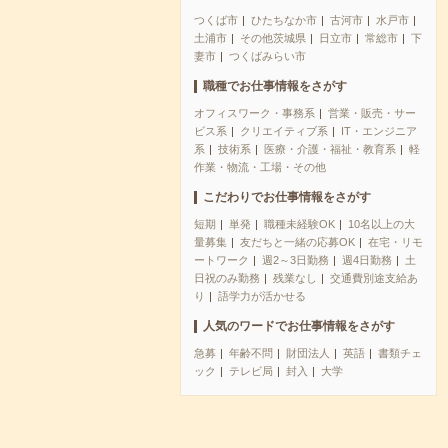
つくば市
ひたちなか市
古河市
水戸市
土浦市
その他茨城県
日立市
常総市
下
妻市
つくばみらい市
職種でお仕事情報をさがす
オフィスワーク・事務系
営業・販売・サー
ビス系
クリエイティブ系
IT・エンジニア
系
技術系
医療・介護・福祉・教育系
軽
作業・物流・工場・その他
こだわりでお仕事情報をさがす
短期
単発
職種未経験OK
10名以上の大
量募集
友だちと一緒の応募OK
在宅・リモ
ートワーク
週2～3日勤務
週4日勤務
土
日祝のみ勤務
残業なし
交通費別途支給あ
り
語学力が活かせる
人気のワードでお仕事情報をさがす
急募
年齢不問
財団法人
英語
書類チェ
ック
テレビ局
封入
大学