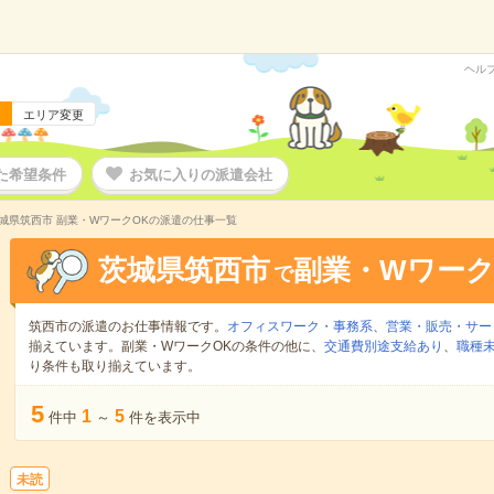
ヘル
エリア変更
た希望条件
お気に入りの派遣会社
城県筑西市 副業・WワークOKの派遣の仕事一覧
茨城県筑西市
副業・Wワーク
で
筑西市の派遣のお仕事情報です。
オフィスワーク・事務系
、
営業・販売・サー
揃えています。副業・WワークOKの条件の他に、
交通費別途支給あり
、
職種未
り条件も取り揃えています。
5
1
5
件中
～
件を表示中
未読