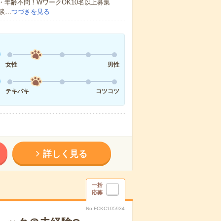
・年齢不問！WワークOK10名以上募集
談…
つづきを見る
女性
男性
テキパキ
コツコツ
詳しく見る
一括
応募
No.FCKC105934