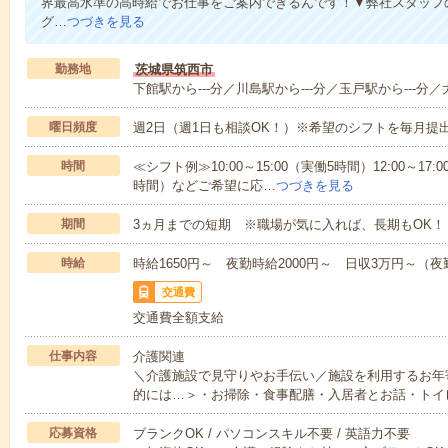
界最高水準の高時給でお仕事をご案内できるんです！▼弊社スタッフ
グ…
つづきを見る
勤務地
茨城県筑西市
下館駅から---分／川島駅から---分／玉戸駅から---分／
曜日頻度
週2日（週1日も相談OK！）※希望のシフトを毎月提
時間
≪シフト例≫10:00～15:00（実働5時間）12:00～17:0
時間）などご希望に応…
つづきを見る
期間
3ヵ月までの短期 ※職場が気に入れば、長期もOK！
時給
時給1650円～ 夜勤時給2000円～ 日収3万円～（夜勤
交通費
交通費全額支給
仕事内容
介護関連
＼介護施設で見守りやお手伝い／施設を利用するお年
的には…＞・お掃除・食事配膳・入居者とお話・トイ
応募資格
ブランクOK / パソコンスキル不要 / 英語力不要