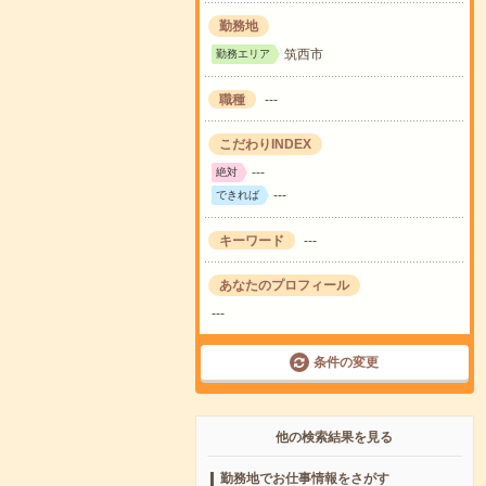
勤務地
筑西市
勤務エリア
職種
---
こだわりINDEX
---
絶対
---
できれば
キーワード
---
あなたのプロフィール
---
条件の変更
他の検索結果を見る
勤務地でお仕事情報をさがす