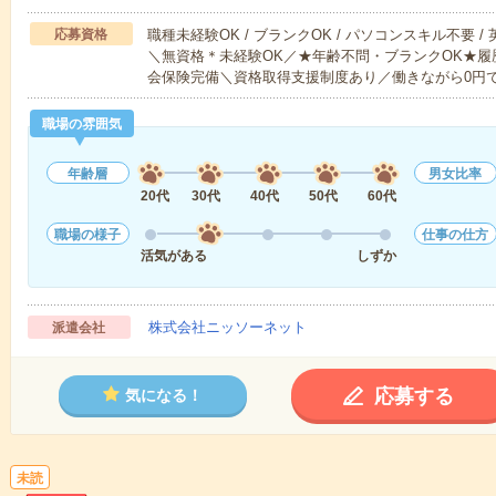
応募資格
職種未経験OK / ブランクOK / パソコンスキル不要 /
＼無資格＊未経験OK／★年齢不問・ブランクOK★履
会保険完備＼資格取得支援制度あり／働きながら0円
職場の雰囲気
年齢層
男女比率
20代
30代
40代
50代
60代
職場の様子
仕事の仕方
活気がある
しずか
株式会社ニッソーネット
派遣会社
応募する
気になる！
未読