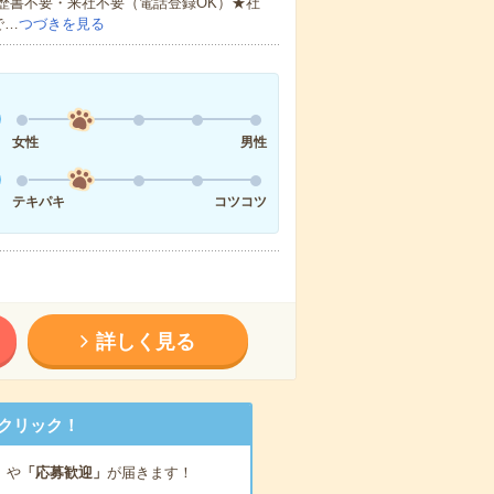
歴書不要・来社不要（電話登録OK）★社
で…
つづきを見る
女性
男性
テキパキ
コツコツ
詳しく見る
クリック！
」
や
「応募歓迎」
が届きます！