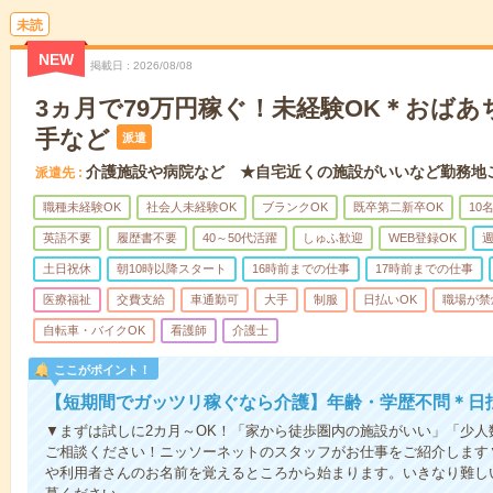
未読
NEW
掲載日
2026/08/08
3ヵ月で79万円稼ぐ！未経験OK＊おば
手など
派遣
介護施設や病院など ★自宅近くの施設がいいなど勤務地
派遣先
職種未経験OK
社会人未経験OK
ブランクOK
既卒第二新卒OK
10
英語不要
履歴書不要
40～50代活躍
しゅふ歓迎
WEB登録OK
週
土日祝休
朝10時以降スタート
16時前までの仕事
17時前までの仕事
医療福祉
交費支給
車通勤可
大手
制服
日払いOK
職場が禁
自転車・バイクOK
看護師
介護士
ここがポイント！
【短期間でガッツリ稼ぐなら介護】年齢・学歴不問＊日払
▼まずは試しに2カ月～OK！「家から徒歩圏内の施設がいい」「少
ご相談ください！ニッソーネットのスタッフがお仕事をご紹介します
や利用者さんのお名前を覚えるところから始まります。いきなり難し