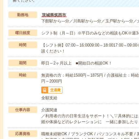
募ください。
勤務地
茨城県筑西市
下館駅から---分／川島駅から---分／玉戸駅から---分／
曜日頻度
シフト制（月～日）※平日のみなどの相談もOK※週3
時間
【シフト例】07:00～16:0009:00～18:0017:00
談ください！
期間
即日～2ヶ月以上 ■開始日の相談OK！
時給
無資格の方：時給1500円～1875円 / 介護福祉士：時給1
円～2000円
交通費
全額支給
仕事内容
介護関連
／利用者の方の日常生活をサポート！＼▽具体的には
紙や体操などのレクレーションに 一緒に参加したり
応募資格
職種未経験OK / ブランクOK / パソコンスキル不要 /