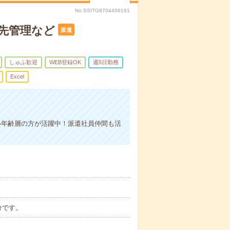
No.SSITG8704406191
先管理など
派遣
しゅふ歓迎
WEB登録OK
週5日勤務
Excel
い年齢層の方が活躍中！派遣社員仲間も活
0分です。