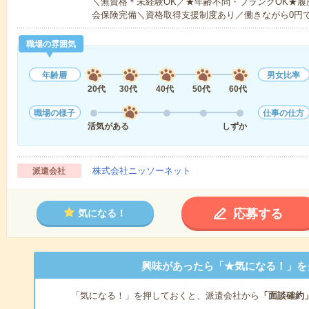
＼無資格＊未経験OK／★年齢不問・ブランクOK★履
会保険完備＼資格取得支援制度あり／働きながら0円
職場の雰囲気
年齢層
男女比率
20代
30代
40代
50代
60代
職場の様子
仕事の仕方
活気がある
しずか
株式会社ニッソーネット
派遣会社
応募する
気になる！
興味があったら「★気になる！」を
「気になる！」を押しておくと、派遣会社から
「面談確約