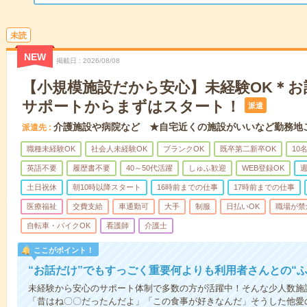
未読
NEW
掲載日
2026/08/08
【小規模施設だから安心】未経験OK＊お
サポートからまずはスタート！
派遣
介護施設や病院など ★自宅近くの施設がいいなど勤務地
派遣先
職種未経験OK
社会人未経験OK
ブランクOK
既卒第二新卒OK
10
英語不要
履歴書不要
40～50代活躍
しゅふ歓迎
WEB登録OK
週
土日祝休
朝10時以降スタート
16時前までの仕事
17時前までの仕事
医療福祉
交費支給
車通勤可
大手
制服
日払いOK
職場が禁
自転車・バイクOK
看護師
介護士
ここがポイント！
“お話だけ”でもすっごく重要何よりも利用者さんとの“
未経験から安心のサポート体制で多数の方が活躍中！そんな少人数施
「昔はね〇〇だったんだよ」「この食事が好きなんだ」そうした他愛