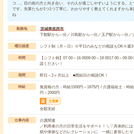
コ…。目の前の方と向き合い、その人が過ごしやすいようにする。と
です。先輩たちが1つ1つ丁寧に、わかりやすく教えてくれますから
ね
勤務地
茨城県筑西市
下館駅から---分／川島駅から---分／玉戸駅から---分／
曜日頻度
シフト制（月～日）※平日のみなどの相談もOK※週3
時間
【シフト例】07:00～16:0009:00～18:0017:00
談ください！
期間
即日～2ヶ月以上 ■開始日の相談OK！
時給
無資格の方：時給1500円～1875円 / 介護福祉士：時給1
円～2000円
交通費
全額支給
仕事内容
介護関連
／利用者の方の日常生活をサポート！＼▽具体的には
紙や体操などのレクレーションに 一緒に参加したり