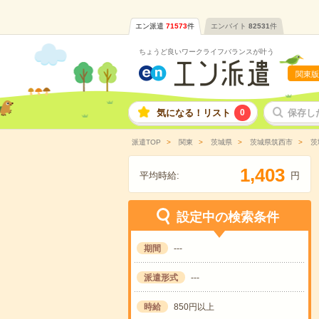
エン派遣
71573
件
エンバイト
82531
件
ちょうど良いワークライフバランスが叶う
関東版
気になる！リスト
0
保存し
派遣TOP
関東
茨城県
茨城県筑西市
茨
,
1
4
0
3
平均時給:
円
設定中の検索条件
期間
---
派遣形式
---
時給
850円以上