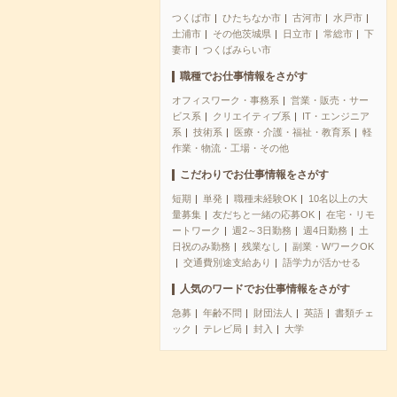
つくば市
ひたちなか市
古河市
水戸市
土浦市
その他茨城県
日立市
常総市
下
妻市
つくばみらい市
職種でお仕事情報をさがす
オフィスワーク・事務系
営業・販売・サー
ビス系
クリエイティブ系
IT・エンジニア
系
技術系
医療・介護・福祉・教育系
軽
作業・物流・工場・その他
こだわりでお仕事情報をさがす
短期
単発
職種未経験OK
10名以上の大
量募集
友だちと一緒の応募OK
在宅・リモ
ートワーク
週2～3日勤務
週4日勤務
土
日祝のみ勤務
残業なし
副業・WワークOK
交通費別途支給あり
語学力が活かせる
人気のワードでお仕事情報をさがす
急募
年齢不問
財団法人
英語
書類チェ
ック
テレビ局
封入
大学