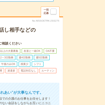
一括
応募
No.NISSOETRK-2SS275
話し相手などの
ご相談ください
名以上の大量募集
友達と一緒OK
OA不要
2～3日勤務
週4日勤務
週5日勤務
午後のみOK
残業少
シフト
煙
派遣多
電話対応なし
ルーティン
ふれあい”が大事なんです。
設での介護のお仕事をお任せします！
のない会話をしながらお互いにニコニ