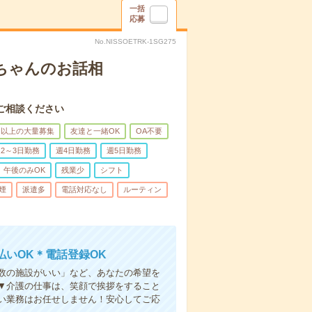
一括
応募
No.NISSOETRK-1SG275
あちゃんのお話相
ご相談ください
名以上の大量募集
友達と一緒OK
OA不要
2～3日勤務
週4日勤務
週5日勤務
午後のみOK
残業少
シフト
煙
派遣多
電話対応なし
ルーティン
いOK＊電話登録OK
人数の施設がいい」など、あなたの希望を
▼介護の仕事は、笑顔で挨拶をすること
い業務はお任せしません！安心してご応