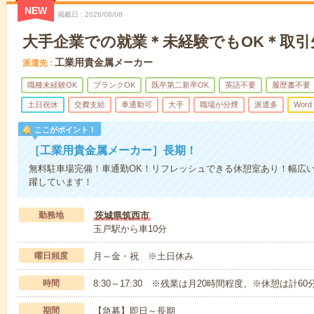
NEW
掲載日
2026/08/08
大手企業での就業＊未経験でもOK＊取引
工業用貴金属メーカー
派遣先
職種未経験OK
ブランクOK
既卒第二新卒OK
英語不要
履歴書不要
土日祝休
交費支給
車通勤可
大手
職場が分煙
派遣多
Word
ここがポイント！
［工業用貴金属メーカー］長期！
無料駐車場完備！車通勤OK！リフレッシュできる休憩室あり！幅広
躍しています！
勤務地
茨城県筑西市
玉戸駅から車10分
曜日頻度
月～金・祝 ※土日休み
時間
8:30～17:30 ※残業は月20時間程度。※休憩は計6
期間
【急募】即日～長期