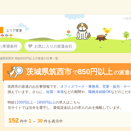
ヘル
エリア変更
た希望条件
お気に入りの派遣会社
城県筑西市 時給850円以上の派遣の仕事一覧
茨城県筑西市
850円以上
で
の派遣
筑西市の派遣のお仕事情報です。
オフィスワーク・事務系
、
営業・販売・サー
揃えています。さらに、
短期
・
単発
などの期間や、
職種未経験OK
などのこだ
時給
1100円以上
・
1800円以上
の求人はこちら
当サイトでは法令を遵守し、最低賃金以上の求人のみを掲載しています。
152
1
30
件中
～
件を表示中