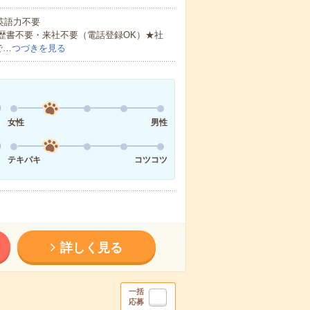
 英語力不要
歴書不要・来社不要（電話登録OK）★社
で…
つづきを見る
女性
男性
テキパキ
コツコツ
詳しく見る
一括
応募