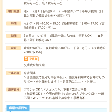
駅から---分／黒子駅から---分
週2日（週1日も相談OK！） ※希望のシフトを毎月提出（日
曜日頻度
数と曜日の組み合わせや固定も可）
≪シフト例≫10:00～15:00（実働5時間）12:00～17:00（実
時間
働5時間）17:00～翌1…
3ヵ月までの短期 ※職場が気に入れば、長期もOK！ ★急
期間
募！即日勤務もOK！
時給1650円～ 夜勤時給2000円～ 日収3万円～（夜勤時給
時給
2000円×15h）
交通費
交通費全額支給
介護関連
仕事内容
＼介護施設で見守りやお手伝い／施設を利用するお年寄りの
サポートをお任せします！＜具体的には…＞・お掃…
ブランクOK / パソコンスキル不要 / 英語力不要
応募資格
＜無資格OK！＞介護の経験をお持ちの方ブランクOK・年齢
不問！WワークOK10名以上募集中！履歴書不…
職場の雰囲気