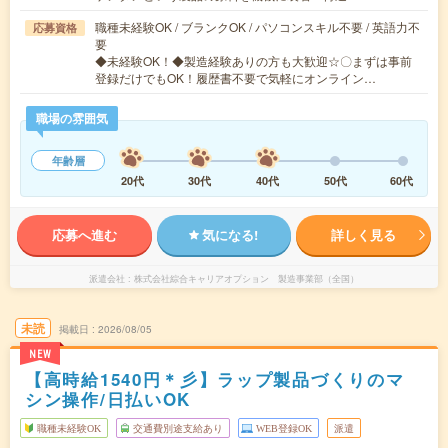
職種未経験OK / ブランクOK / パソコンスキル不要 / 英語力不
応募資格
要
◆未経験OK！◆製造経験ありの方も大歓迎☆〇まずは事前
登録だけでもOK！履歴書不要で気軽にオンライン…
職場の雰囲気
年齢層
20代
30代
40代
50代
60代
応募へ進む
気になる!
詳しく見る
派遣会社
株式会社綜合キャリアオプション 製造事業部（全国）
未読
掲載日
2026/08/05
NEW
【高時給1540円＊彡】ラップ製品づくりのマ
シン操作/日払いOK
職種未経験OK
交通費別途支給あり
WEB登録OK
派遣