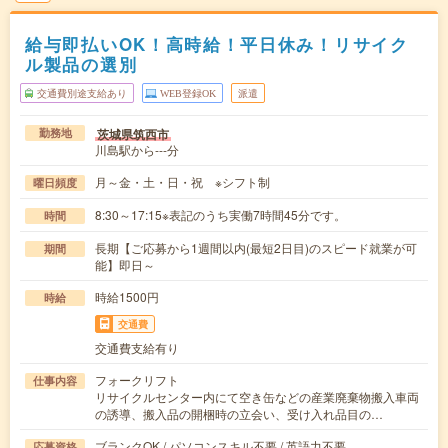
給与即払いOK！高時給！平日休み！リサイク
ル製品の選別
交通費別途支給あり
WEB登録OK
派遣
茨城県筑西市
勤務地
川島駅から---分
月～金・土・日・祝 ※シフト制
曜日頻度
8:30～17:15※表記のうち実働7時間45分です。
時間
長期【ご応募から1週間以内(最短2日目)のスピード就業が可
期間
能】即日～
時給1500円
時給
交通費
交通費支給有り
フォークリフト
仕事内容
リサイクルセンター内にて空き缶などの産業廃棄物搬入車両
の誘導、搬入品の開梱時の立会い、受け入れ品目の…
ブランクOK / パソコンスキル不要 / 英語力不要
応募資格