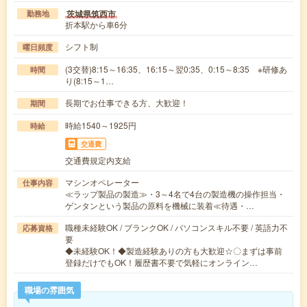
茨城県筑西市
勤務地
折本駅から車6分
シフト制
曜日頻度
(3交替)8:15～16:35、16:15～翌0:35、0:15～8:35 ※研修あ
時間
り(8:15～1…
長期でお仕事できる方、大歓迎！
期間
時給1540～1925円
時給
交通費
交通費規定内支給
マシンオペレーター
仕事内容
≪ラップ製品の製造≫・3～4名で4台の製造機の操作担当・
ゲンタンという製品の原料を機械に装着≪待遇・…
職種未経験OK / ブランクOK / パソコンスキル不要 / 英語力不
応募資格
要
◆未経験OK！◆製造経験ありの方も大歓迎☆〇まずは事前
登録だけでもOK！履歴書不要で気軽にオンライン…
職場の雰囲気