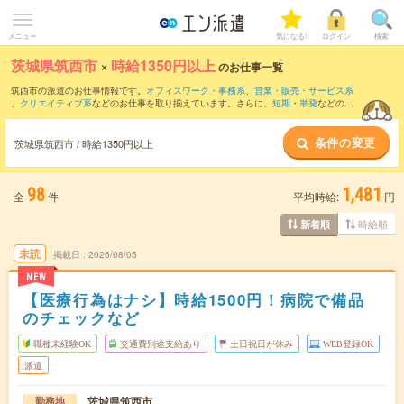
メニュー
気になる!
ログイン
検索
茨城県筑西市
×
時給1350円以上
のお仕事一覧
筑西市の派遣のお仕事情報です。
オフィスワーク・事務系
、
営業・販売・サービス系
、
クリエイティブ系
などのお仕事を取り揃えています。さらに、
短期
・
単発
などの期
間や、
職種未経験OK
などのこだわり条件で絞り込んでいただけます。
条件の変更
茨城県筑西市 / 時給1350円以上
98
1,481
全
件
平均時給:
円
時給順
新着順
未読
掲載日
2026/08/05
NEW
【医療行為はナシ】時給1500円！病院で備品
のチェックなど
職種未経験OK
交通費別途支給あり
土日祝日が休み
WEB登録OK
派遣
茨城県筑西市
勤務地