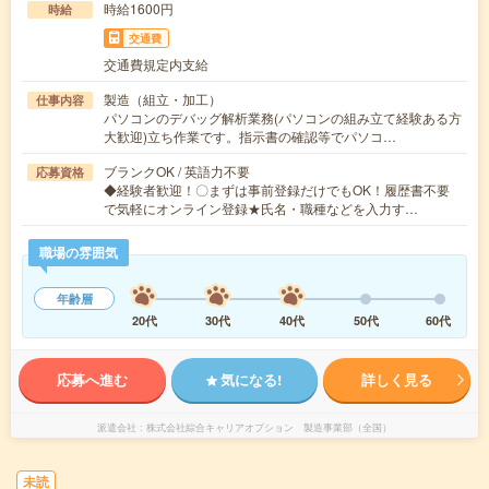
時給1600円
時給
交通費
交通費規定内支給
製造（組立・加工）
仕事内容
パソコンのデバッグ解析業務(パソコンの組み立て経験ある方
大歓迎)立ち作業です。指示書の確認等でパソコ…
ブランクOK / 英語力不要
応募資格
◆経験者歓迎！〇まずは事前登録だけでもOK！履歴書不要
で気軽にオンライン登録★氏名・職種などを入力す…
職場の雰囲気
年齢層
20代
30代
40代
50代
60代
応募へ進む
気になる!
詳しく見る
派遣会社
株式会社綜合キャリアオプション 製造事業部（全国）
未読