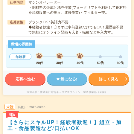
マシンオペレーター
仕事内容
・銅材料の焼成と洗浄作業(フォークリフトを利用して銅材料
を焼成設備への投入、運搬作業)・フィルター交…
ブランクOK / 英語力不要
応募資格
◆経験者歓迎！〇まずは事前登録だけでもOK！履歴書不要
で気軽にオンライン登録★氏名・職種などを入力す…
職場の雰囲気
年齢層
20代
30代
40代
50代
60代
応募へ進む
気になる!
詳しく見る
派遣会社
株式会社綜合キャリアオプション 製造事業部（全国）
未読
掲載日
2026/08/05
NEW
【さらにスキルUP！経験者歓迎！】組立・加
工・食品製造など/日払いOK