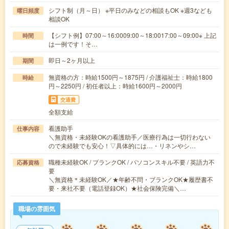
シフト制（月～日） ※平日のみなどの相談もOK ※週3なども
曜日頻度
相談OK
【シフト例】07:00～16:0009:00～18:0017:00～09:00※ 上記
時間
は一例です！そ…
即日～2ヶ月以上
期間
無資格の方：時給1500円～1875円 / 介護福祉士：時給1800
時給
円～2250円 / 初任者以上：時給1600円～2000円
交通費
全額支給
看護助手
仕事内容
＼無資格・未経験OKの看護助手／医療行為は一切行わない
ので未経験でも安心！▽具体的には…・リネンやシ…
職種未経験OK / ブランクOK / パソコンスキル不要 / 英語力不
応募資格
要
＼無資格＊未経験OK／★年齢不問・ブランクOK★履歴書不
要・来社不要（電話登録OK）★社会保険完備＼…
職場の雰囲気