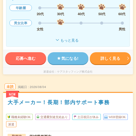
年齢層
20代
30代
40代
50代
60代
男女比率
女性
男性
もっと見る
応募へ進む
気になる!
詳しく見る
派遣会社
ケアスタッフィング株式会社
未読
掲載日
2026/08/04
NEW
大手メーカー！長期！部内サポート事務
職種未経験OK
交通費別途支給あり
土日祝日が休み
WEB登録OK
派遣