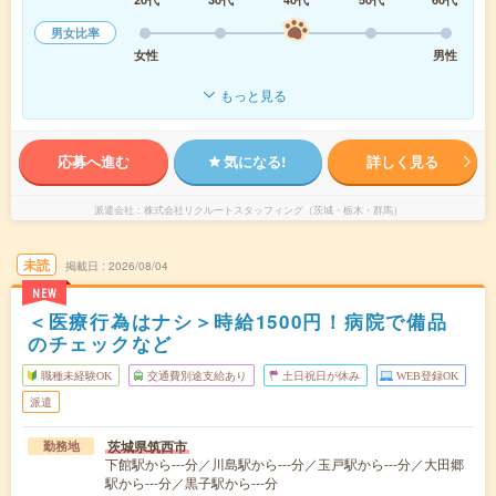
男女比率
女性
男性
もっと見る
応募へ進む
気になる!
詳しく見る
派遣会社
株式会社リクルートスタッフィング（茨城・栃木・群馬）
未読
掲載日
2026/08/04
NEW
＜医療行為はナシ＞時給1500円！病院で備品
のチェックなど
職種未経験OK
交通費別途支給あり
土日祝日が休み
WEB登録OK
派遣
茨城県筑西市
勤務地
下館駅から---分／川島駅から---分／玉戸駅から---分／大田郷
駅から---分／黒子駅から---分