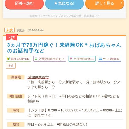
応募へ進む
気になる!
詳しく見る
派遣会社
パーソルテンプスタッフ株式会社 北関東エリア
未読
掲載日
2026/08/04
NEW
3ヵ月で79万円稼ぐ！未経験OK＊おばあちゃん
のお話相手など
職種未経験OK
交通費別途支給あり
土日祝日が休み
WEB登録OK
派遣
茨城県筑西市
勤務地
下館二高前駅から---分／新治駅から---分／折本駅から---分／
ひぐち駅から---分
シフト制（月～日） ※平日のみなどの相談もOK ※週3なども
曜日頻度
相談OK
【シフト例】07:00～16:0009:00～18:0017:00～09:00※ 上記
時間
は一例です！そ…
即日～2ヶ月以上 ■開始日の相談OK！
期間