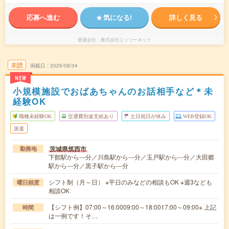
応募へ進む
気になる!
詳しく見る
派遣会社
株式会社ニッソーネット
未読
掲載日
2026/08/04
NEW
小規模施設でおばあちゃんのお話相手など＊未
経験OK
職種未経験OK
交通費別途支給あり
土日祝日が休み
WEB登録OK
派遣
茨城県筑西市
勤務地
下館駅から---分／川島駅から---分／玉戸駅から---分／大田郷
駅から---分／黒子駅から---分
シフト制（月～日） ※平日のみなどの相談もOK ※週3なども
曜日頻度
相談OK
【シフト例】07:00～16:0009:00～18:0017:00～09:00※ 上記
時間
は一例です！そ…