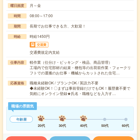
月～金
曜日頻度
08:00～17:00
時間
長期でお仕事できる方、大歓迎！
期間
時給1450円
時給
交通費
交通費規定内支給
軽作業（仕分け・ピッキング・検品、商品管理）
仕事内容
工場内で住宅部材の結束・梱包等の出荷前作業・フォークリ
フトでの運搬のお仕事・機械からカットされた住宅…
職種未経験OK / ブランクOK / 英語力不要
応募資格
◆未経験OK！〇まずは事前登録だけでもOK！履歴書不要で
気軽にオンライン登録★氏名・職種などを入力す…
職場の雰囲気
年齢層
20代
30代
40代
50代
60代