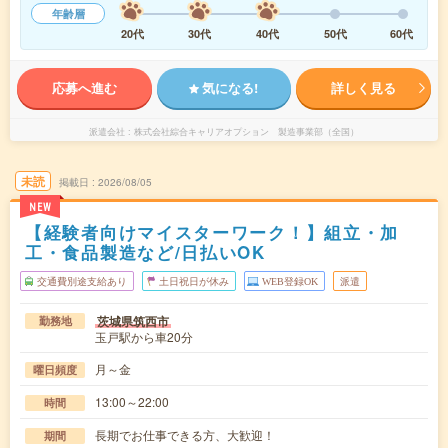
年齢層
20代
30代
40代
50代
60代
応募へ進む
気になる!
詳しく見る
派遣会社
株式会社綜合キャリアオプション 製造事業部（全国）
未読
掲載日
2026/08/05
NEW
【経験者向けマイスターワーク！】組立・加
工・食品製造など/日払いOK
交通費別途支給あり
土日祝日が休み
WEB登録OK
派遣
茨城県筑西市
勤務地
玉戸駅から車20分
月～金
曜日頻度
13:00～22:00
時間
長期でお仕事できる方、大歓迎！
期間