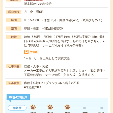
折本駅から徒歩49分
月～金／週5日
曜日頻度
08:15-17:00（休憩60分）実働7時間45分（残業少なめ！）
時間
即日～長期 ※開始日相談OK
期間
時給1550円 月収例 24万円 時給1550円×実働7h45m×週5
時給
日×4週+残業5h ※月収例を保証するものではありません。※
給与即受取りサービス利用可（利用条件有）
交通費
1ヶ月3万円を上限として実費支給
総務・人事・労務
仕事内容
メーカー工場にて人事総務業務をお願いします・勤怠管理・
工場総務業務・データ管理・文書作成・入退社対応…
職種未経験OK / ブランクOK / 英語力不要
応募資格
■未経験OK！
職場の雰囲気
年齢層
20代
30代
40代
50代
60代