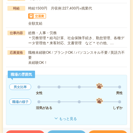
時給1500円 月収例 227,400円+残業代
時給
交通費
全額支給
総務・人事・労務
仕事内容
＊労務管理＊給与計算、社会保険手続き、勤怠管理、各種デ
ータ管理他＊来客対応、文書管理 など＊その他、…
職種未経験OK / ブランクOK / パソコンスキル不要 / 英語力不
応募資格
要
未経験OK！
職場の雰囲気
男女比率
女性
男性
職場の様子
活気がある
しずか
もっと見る