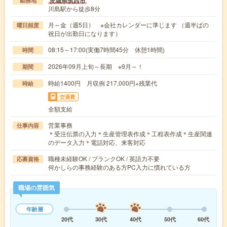
茨城県筑西市
勤務地
川島駅から徒歩8分
月～金（週5日） ※会社カレンダーに準じます （週半ばの
曜日頻度
祝日が出勤日になります）
08:15～17:00(実働7時間45分 休憩1時間)
時間
2026年09月上旬～長期 ※9月～！
期間
時給1400円 月収例 217,000円+残業代
時給
交通費
全額支給
営業事務
仕事内容
＊受注伝票の入力＊生産管理表作成＊工程表作成＊生産関連
のデータ入力＊電話対応、来客対応
職種未経験OK / ブランクOK / 英語力不要
応募資格
何かしらの事務経験のある方PC入力に慣れている方
職場の雰囲気
年齢層
20代
30代
40代
50代
60代