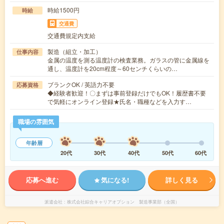
時給1500円
時給
交通費
交通費規定内支給
製造（組立・加工）
仕事内容
金属の温度を測る温度計の検査業務。ガラスの管に金属線を
通し、温度計を20cm程度～60センチくらいの…
ブランクOK / 英語力不要
応募資格
◆経験者歓迎！〇まずは事前登録だけでもOK！履歴書不要
で気軽にオンライン登録★氏名・職種などを入力す…
職場の雰囲気
年齢層
20代
30代
40代
50代
60代
応募へ進む
気になる!
詳しく見る
派遣会社
株式会社綜合キャリアオプション 製造事業部（全国）