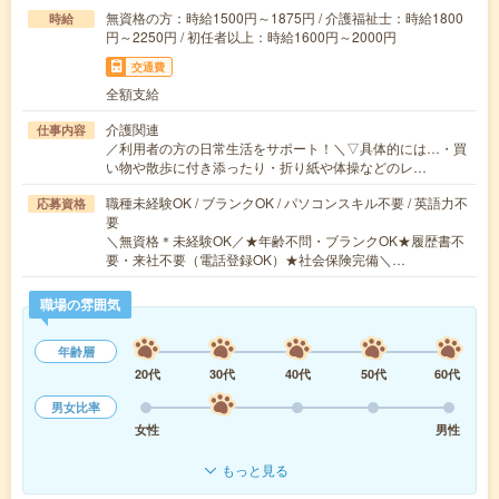
無資格の方：時給1500円～1875円 / 介護福祉士：時給1800
時給
円～2250円 / 初任者以上：時給1600円～2000円
交通費
全額支給
介護関連
仕事内容
／利用者の方の日常生活をサポート！＼▽具体的には…・買
い物や散歩に付き添ったり・折り紙や体操などのレ…
職種未経験OK / ブランクOK / パソコンスキル不要 / 英語力不
応募資格
要
＼無資格＊未経験OK／★年齢不問・ブランクOK★履歴書不
要・来社不要（電話登録OK）★社会保険完備＼…
職場の雰囲気
年齢層
20代
30代
40代
50代
60代
男女比率
女性
男性
もっと見る