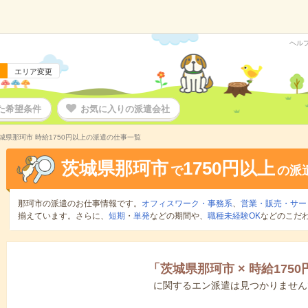
ヘル
エリア変更
た希望条件
お気に入りの派遣会社
城県那珂市 時給1750円以上の派遣の仕事一覧
茨城県那珂市
1750円以上
で
の派
那珂市の派遣のお仕事情報です。
オフィスワーク・事務系
、
営業・販売・サー
揃えています。さらに、
短期
・
単発
などの期間や、
職種未経験OK
などのこだ
「
茨城県那珂市
×
時給175
に関するエン派遣は見つかりません