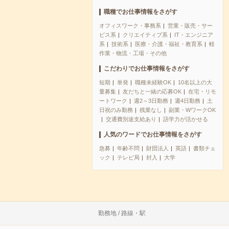
職種でお仕事情報をさがす
オフィスワーク・事務系
営業・販売・サー
ビス系
クリエイティブ系
IT・エンジニア
系
技術系
医療・介護・福祉・教育系
軽
作業・物流・工場・その他
こだわりでお仕事情報をさがす
短期
単発
職種未経験OK
10名以上の大
量募集
友だちと一緒の応募OK
在宅・リモ
ートワーク
週2～3日勤務
週4日勤務
土
日祝のみ勤務
残業なし
副業・WワークOK
交通費別途支給あり
語学力が活かせる
人気のワードでお仕事情報をさがす
急募
年齢不問
財団法人
英語
書類チェ
ック
テレビ局
封入
大学
勤務地 / 路線・駅