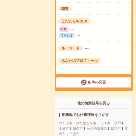
職種
---
こだわりINDEX
---
絶対
---
できれば
キーワード
---
あなたのプロフィール
---
条件の変更
他の検索結果を見る
勤務地でお仕事情報をさがす
つくば市
ひたちなか市
古河市
水戸市
土浦市
筑西市
その他茨城県
日立市
常
総市
下妻市