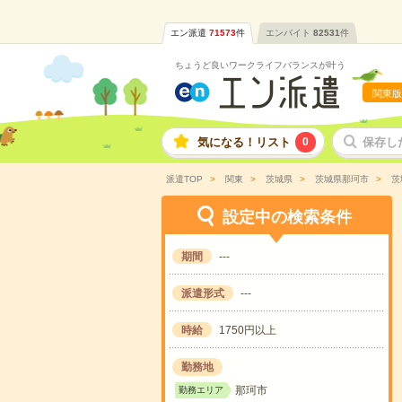
エン派遣
71573
件
エンバイト
82531
件
ちょうど良いワークライフバランスが叶う
関東版
気になる！リスト
0
保存し
派遣TOP
関東
茨城県
茨城県那珂市
茨
設定中の検索条件
期間
---
派遣形式
---
時給
1750円以上
勤務地
那珂市
勤務エリア