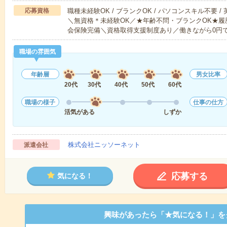
応募資格
職種未経験OK / ブランクOK / パソコンスキル不要 /
＼無資格＊未経験OK／★年齢不問・ブランクOK★履
会保険完備＼資格取得支援制度あり／働きながら0円
職場の雰囲気
年齢層
男女比率
20代
30代
40代
50代
60代
職場の様子
仕事の仕方
活気がある
しずか
株式会社ニッソーネット
派遣会社
応募する
気になる！
興味があったら「★気になる！」を