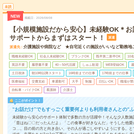
未読
NEW
掲載日
2026/08/08
【小規模施設だから安心】未経験OK＊お
サポートからまずはスタート！
派遣
介護施設や病院など ★自宅近くの施設がいいなど勤務地
派遣先
職種未経験OK
社会人未経験OK
ブランクOK
既卒第二新卒OK
10
英語不要
履歴書不要
40～50代活躍
しゅふ歓迎
WEB登録OK
週
土日祝休
朝10時以降スタート
16時前までの仕事
17時前までの仕事
医療福祉
交費支給
車通勤可
大手
制服
日払いOK
職場が禁
自転車・バイクOK
看護師
介護士
ここがポイント！
“お話だけ”でもすっごく重要何よりも利用者さんとの“
未経験から安心のサポート体制で多数の方が活躍中！そんな少人数施
「昔はね〇〇だったんだよ」「この食事が好きなんだ」そうした他愛
コ…。目の前の方と向き合い、その人が過ごしやすいようにする。と