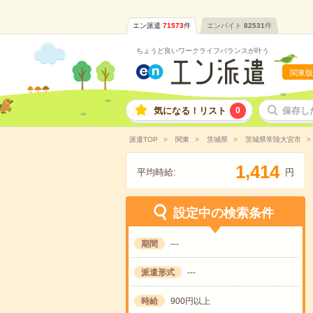
エン派遣
71573
件
エンバイト
82531
件
ちょうど良いワークライフバランスが叶う
関東版
気になる！リスト
0
保存し
派遣TOP
関東
茨城県
茨城県常陸大宮市
,
1
4
1
4
平均時給:
円
設定中の検索条件
期間
---
派遣形式
---
時給
900円以上