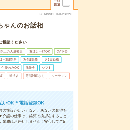
一括
応募
No.NISSOETRK-2SG295
あちゃんのお話相
ご相談ください
名以上の大量募集
友達と一緒OK
OA不要
2～3日勤務
週4日勤務
週5日勤務
午後のみOK
残業少
シフト
煙
派遣多
電話対応なし
ルーティン
いOK＊電話登録OK
人数の施設がいい」など、あなたの希望を
▼介護の仕事は、笑顔で挨拶をすること
い業務はお任せしません！安心してご応