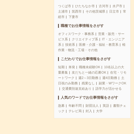
つくば市
ひたちなか市
古河市
水戸市
土浦市
筑西市
その他茨城県
日立市
常
総市
下妻市
職種でお仕事情報をさがす
オフィスワーク・事務系
営業・販売・サー
ビス系
クリエイティブ系
IT・エンジニア
系
技術系
医療・介護・福祉・教育系
軽
作業・物流・工場・その他
こだわりでお仕事情報をさがす
短期
単発
職種未経験OK
10名以上の大
量募集
友だちと一緒の応募OK
在宅・リモ
ートワーク
週2～3日勤務
週4日勤務
土
日祝のみ勤務
残業なし
副業・WワークOK
交通費別途支給あり
語学力が活かせる
人気のワードでお仕事情報をさがす
急募
年齢不問
財団法人
英語
書類チェ
ック
テレビ局
封入
大学