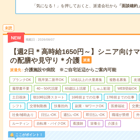
「気になる！」を押しておくと、派遣会社から
「面談確約
未読
NEW
掲載日
2026/08/07
【週2日＊高時給1650円～】シニア向け
の配膳や見守り＊介護
派遣
介護施設や病院 ※ご自宅近辺からご案内可能
派遣先
ブランクOK
既卒第二新卒OK
10名以上の大量募集
複数名募集
友達
履歴書不要
40～50代活躍
60歳以上活躍
しゅふ歓迎
WEB登録OK
土日祝休
朝10時以降スタート
16時前までの仕事
17時前までの仕事
シフト
交替制勤務
扶養控内
副業・WワークOK
医療福祉
交費
社食/補助あり
日払いOK
週払いOK
即日払いOK
職場が禁煙
外
ルーティン
自転車・バイクOK
看護師
栄養士
介護士
ここがポイント！