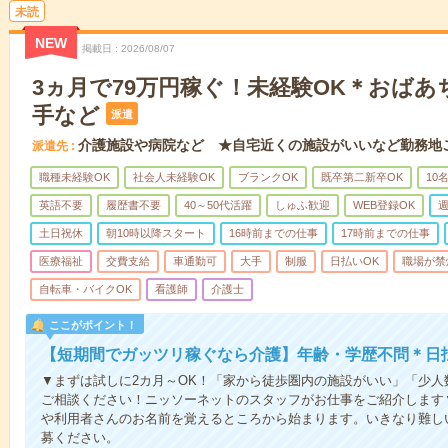
未読
NEW
掲載日
2026/08/07
3ヵ月で79万円稼ぐ！未経験OK＊おば
手など
派遣
介護施設や病院など ★自宅近くの施設がいいなど勤務地
派遣先
職種未経験OK
社会人未経験OK
ブランクOK
既卒第二新卒OK
10
英語不要
履歴書不要
40～50代活躍
しゅふ歓迎
WEB登録OK
週
土日祝休
朝10時以降スタート
16時前までの仕事
17時前までの仕事
医療福祉
交費支給
車通勤可
大手
制服
日払いOK
職場が禁
自転車・バイクOK
看護師
介護士
ここがポイント！
【短期間でガッツリ稼ぐなら介護】年齢・学歴不問＊日払
▼まずは試しに2カ月～OK！「家から徒歩圏内の施設がいい」「少
ご相談ください！ニッソーネットのスタッフがお仕事をご紹介します
や利用者さんのお名前を覚えるところから始まります。いきなり難し
募ください。