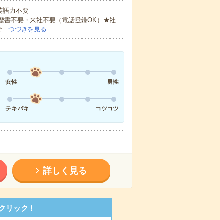
 英語力不要
歴書不要・来社不要（電話登録OK）★社
で…
つづきを見る
女性
男性
テキパキ
コツコツ
詳しく見る
クリック！