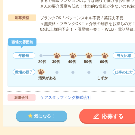
まるで高級マンションのような施設で働けるお仕事で
さんの要介護度も低め！体力的な負担が少ないのも魅
応募資格
ブランクOK / パソコンスキル不要 / 英語力不要
＜無資格・ブランクOK！＞介護の経験をお持ちの方！
0名以上採用予定！・履歴書不要！・WEB・電話登録
職場の雰囲気
年齢層
男女比率
20代
30代
40代
50代
60代
職場の様子
仕事の仕方
活気がある
しずか
ケアスタッフィング株式会社
派遣会社
応募する
気になる！