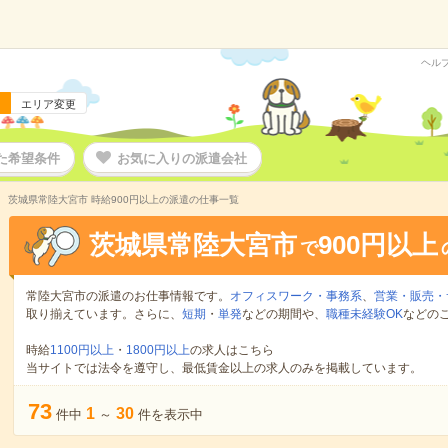
ヘル
エリア変更
た希望条件
お気に入りの派遣会社
茨城県常陸大宮市 時給900円以上の派遣の仕事一覧
茨城県常陸大宮市
900円以上
で
常陸大宮市の派遣のお仕事情報です。
オフィスワーク・事務系
、
営業・販売・
取り揃えています。さらに、
短期
・
単発
などの期間や、
職種未経験OK
などの
時給
1100円以上
・
1800円以上
の求人はこちら
当サイトでは法令を遵守し、最低賃金以上の求人のみを掲載しています。
73
1
30
件中
～
件を表示中