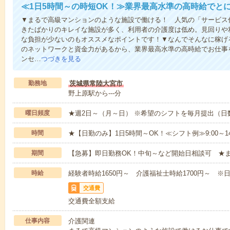
≪1日5時間～の時短OK！≫業界最高水準の高時給でと
▼まるで高級マンションのような施設で働ける！ 人気の「サービス
きたばかりのキレイな施設が多く、利用者の介護度は低め。見回りや
な負担が少ないのもオススメなポイントです！▼なんでそんなに稼げる
のネットワークと資金力があるから、業界最高水準の高時給でお仕事
ンセ…
つづきを見る
勤務地
茨城県常陸大宮市
野上原駅から---分
曜日頻度
★週2日～（月～日） ※希望のシフトを毎月提出（
時間
★【日勤のみ】1日5時間～OK！≪シフト例≫9:00～14:001
期間
【急募】即日勤務OK！中旬～など開始日相談可 ★
時給
経験者時給1650円～ 介護福祉士時給1700円～ ※日
交通費
交通費全額支給
仕事内容
介護関連