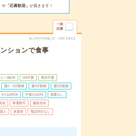
」
や
「応募歓迎」
が届きます！
一括
応募
No.CRSTF茨城_32・SNR【本社】
マンションで食事
と一緒OK
OA不要
英語不要
週2～3日勤務
週4日勤務
週5日勤務
5ｈ以内OK
午後のみOK
残業なし
支給
車通勤可
服装自由
国人
派遣多
電話対応なし