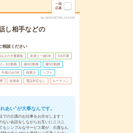
一括
応募
No.NISSOETRK-2SS295
話し相手などの
ご相談ください
名以上の大量募集
友達と一緒OK
OA不要
2～3日勤務
週4日勤務
週5日勤務
午後のみOK
残業少
シフト
煙
派遣多
電話対応なし
ルーティン
ふれあい”が大事なんです。
設での介護のお仕事をお任せします！
のない会話をしながらお互いにニコニ
てもシンプルなサービス業が、介護なん