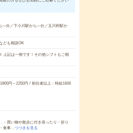
未経験の方もぜひお気軽にご応募ください
---分／下小川駅から---分／玉川村駅か
なども相談OK
～09:00※ 上記は一例です！その他シフトもご相
800円～2250円 / 初任者以上：時給1600
…・買い物や散歩に付き添ったり・折り
・食事…
つづきを見る