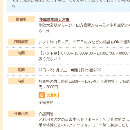
です。先輩たちが1つ1つ丁寧に、わかりやすく教えてくれますから
ね
勤務地
茨城県常陸大宮市
常陸大宮駅から---分／山方宿駅から---分／中舟生駅から
ら---分
曜日頻度
シフト制（月～日）※平日のみなどの相談もOK※週3
時間
【シフト例】07:00～16:0009:00～18:0017:00
談ください！
期間
即日～2ヶ月以上 ■開始日の相談OK！
時給
無資格の方：時給1500円～1875円 / 介護福祉士：時給1
円～2000円
交通費
全額支給
仕事内容
介護関連
／利用者の方の日常生活をサポート！＼▽具体的には
紙や体操などのレクレーションに 一緒に参加したり