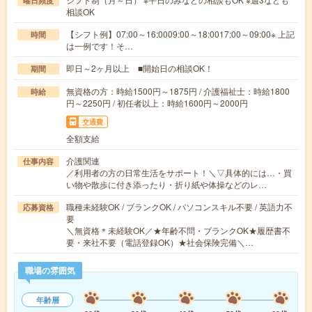
曜日頻度
相談OK
【シフト例】07:00～16:0009:00～18:0017:00～09:00※ 上記
時間
は一例です！そ…
即日～2ヶ月以上 ■開始日の相談OK！
期間
無資格の方：時給1500円～1875円 / 介護福祉士：時給1800
時給
円～2250円 / 初任者以上：時給1600円～2000円
交通費
全額支給
介護関連
仕事内容
／利用者の方の日常生活をサポート！＼▽具体的には…・買
い物や散歩に付き添ったり・折り紙や体操などのレ…
職種未経験OK / ブランクOK / パソコンスキル不要 / 英語力不
応募資格
要
＼無資格＊未経験OK／★年齢不問・ブランクOK★履歴書不
要・来社不要（電話登録OK）★社会保険完備＼…
職場の雰囲気
年齢層