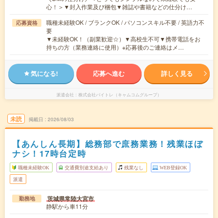
心！＞▼封入作業及び梱包▼雑誌や書籍などの仕分け…
職種未経験OK / ブランクOK / パソコンスキル不要 / 英語力不
応募資格
要
▼未経験OK！（副業歓迎☆）▼高校生不可▼携帯電話をお
持ちの方（業務連絡に使用）※応募後のご連絡はメ…
気になる!
応募へ進む
詳しく見る
派遣会社
株式会社バイトレ（キャムコムグループ）
未読
掲載日
2026/08/03
【あんしん長期】総務部で庶務業務！残業ほぼ
ナシ！17時台定時
職種未経験OK
交通費別途支給あり
残業なし
WEB登録OK
派遣
茨城県常陸大宮市
勤務地
静駅から車11分