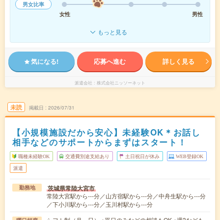
男女比率
女性
男性
もっと見る
気になる!
応募へ進む
詳しく見る
派遣会社
株式会社ニッソーネット
未読
掲載日
2026/07/31
【小規模施設だから安心】未経験OK＊お話し
相手などのサポートからまずはスタート！
職種未経験OK
交通費別途支給あり
土日祝日が休み
WEB登録OK
派遣
茨城県常陸大宮市
勤務地
常陸大宮駅から---分／山方宿駅から---分／中舟生駅から---分
／下小川駅から---分／玉川村駅から---分
シフト制（月～日） ※平日のみなどの相談もOK ※週3なども