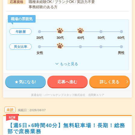
職種未経験OK / ブランクOK / 英語力不要
応募資格
事務経験のある方
職場の雰囲気
年齢層
20代
30代
40代
50代
60代
男女比率
女性
男性
もっと見る
気になる!
応募へ進む
詳しく見る
派遣会社
パーソルテンプスタッフ株式会社 北関東エリア
未読
掲載日
2026/08/07
NEW
【週5日×6時間40分】無料駐車場！長期！総務
部で庶務業務