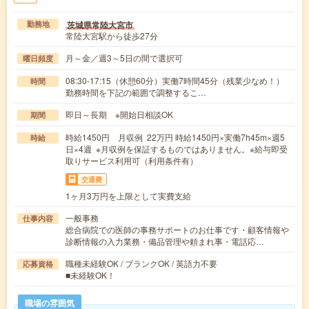
茨城県常陸大宮市
勤務地
常陸大宮駅から徒歩27分
月～金／週3～5日の間で選択可
曜日頻度
08:30-17:15（休憩60分）実働7時間45分（残業少なめ！）
時間
勤務時間を下記の範囲で調整するこ…
即日～長期 ※開始日相談OK
期間
時給1450円 月収例 22万円 時給1450円×実働7h45m×週5
時給
日×4週 ※月収例を保証するものではありません。※給与即受
取りサービス利用可（利用条件有）
交通費
1ヶ月3万円を上限として実費支給
一般事務
仕事内容
総合病院での医師の事務サポートのお仕事です・顧客情報や
診断情報の入力業務・備品管理や頼まれ事・電話応…
職種未経験OK / ブランクOK / 英語力不要
応募資格
■未経験OK！
職場の雰囲気