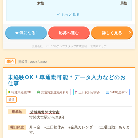
女性
男性
もっと見る
気になる!
応募へ進む
詳しく見る
派遣会社
パーソルテンプスタッフ株式会社 北関東エリア
未読
掲載日
2026/08/02
未経験OK＊車通勤可能＊データ入力などのお
仕事
職種未経験OK
交通費別途支給あり
土日祝日が休み
WEB登録OK
派遣
茨城県常陸大宮市
勤務地
常陸大宮駅から車8分
月～金 ※土日祝休み ※企業カレンダー（土曜出勤）ありま
曜日頻度
す。