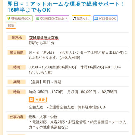
即日～！アットホームな環境で総務サポート！
16時半までもOK
職種未経験OK
交通費別途支給あり
残業なし
WEB登録OK
派遣
茨城県常陸大宮市
勤務地
静駅から車11分
月～金（週5日） ※会社カレンダーで土曜と祝日出勤が年に
曜日頻度
3回ほどあります。(お休み可能)
08:30～16:30(実働6時間40分 休憩1時間20分)※8：00～
時間
17：00も可能
【急募】即日～長期
期間
時給1350円～1370円 月収例 180,090円～182,758円
時給
交通費
全額支給 ※交通費全額支給！無料駐車場あり♪
総務・人事・労務
仕事内容
＊電話対応・来客対応＊郵送物管理＊納品書整理＊データ入
力＊その他庶務業務など