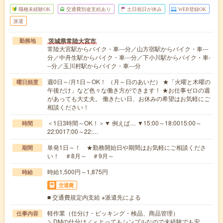
職種未経験OK
交通費別途支給あり
土日祝日が休み
WEB登録OK
派遣
茨城県常陸大宮市
勤務地
常陸大宮駅からバイク・車---分／山方宿駅からバイク・車---
分／中舟生駅からバイク・車---分／下小川駅からバイク・車-
--分／玉川村駅からバイク・車---分
週0日～/月1日～OK！ （月～日のあいだ） ★「火曜と木曜の
曜日頻度
午後だけ」など色々な働き方ができます！ ★お仕事ゼロの週
があっても大丈夫。 働きたい日、お休みの希望はお気軽にご
相談ください！
＜1日3時間～OK！＞▼ 例えば… ▼15:00～18:0015:00～
時間
22:0017:00～22:…
単発1日～！ ★勤務開始日や期間はお気軽にご相談くださ
期間
い！ ＃8月～ ＃9月～
時給1,500円～1,875円
時給
交通費
■ 交通費規定内支給 ※派遣先による
軽作業（仕分け・ピッキング・検品、商品管理）
仕事内容
＼DMの仕分け／＜とってもシンプルなので未経験でも安