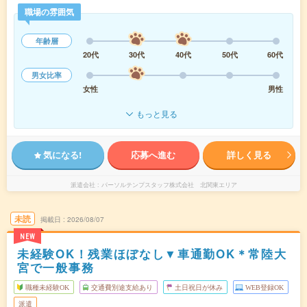
職場の雰囲気
年齢層
20代
30代
40代
50代
60代
男女比率
女性
男性
もっと見る
気になる!
応募へ進む
詳しく見る
派遣会社
パーソルテンプスタッフ株式会社 北関東エリア
未読
掲載日
2026/08/07
NEW
未経験OK！残業ほぼなし▼車通勤OK＊常陸大
宮で一般事務
職種未経験OK
交通費別途支給あり
土日祝日が休み
WEB登録OK
派遣