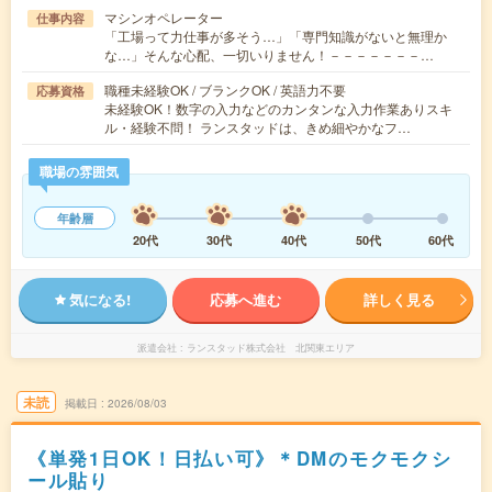
マシンオペレーター
仕事内容
「工場って力仕事が多そう…」「専門知識がないと無理か
な…」そんな心配、一切いりません！－－－－－－－…
職種未経験OK / ブランクOK / 英語力不要
応募資格
未経験OK！数字の入力などのカンタンな入力作業ありスキ
ル・経験不問！ ランスタッドは、きめ細やかなフ…
職場の雰囲気
年齢層
20代
30代
40代
50代
60代
気になる!
応募へ進む
詳しく見る
派遣会社
ランスタッド株式会社 北関東エリア
未読
掲載日
2026/08/03
《単発1日OK！日払い可》＊DMのモクモクシ
ール貼り