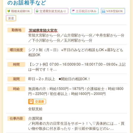
のお話相手など
職種未経験OK
交通費別途支給あり
土日祝日が休み
WEB登録OK
派遣
茨城県常陸大宮市
勤務地
常陸大宮駅から---分／山方宿駅から---分／中舟生駅から---分
／下小川駅から---分／玉川村駅から---分
シフト制（月～日） ※平日のみなどの相談もOK ※週3なども
曜日頻度
相談OK
【シフト例】07:00～16:0009:00～18:0017:00～09:00※ 上記
時間
は一例です！そ…
即日～2ヶ月以上 ■開始日の相談OK！
期間
無資格の方：時給1500円～1875円 / 介護福祉士：時給1800
時給
円～2250円 / 初任者以上：時給1600円～2000円
交通費
全額支給
介護関連
仕事内容
／利用者の方の日常生活をサポート！＼▽具体的には…・買
い物や散歩に付き添ったり・折り紙や体操などのレ…