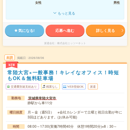
女性
男性
もっと見る
気になる!
応募へ進む
詳しく見る
派遣会社
株式会社ニッソーネット
未読
掲載日
2026/08/06
NEW
常陸大宮×一般事務！キレイなオフィス！時短
もOK＆無料駐車場
交通費別途支給あり
残業なし
WEB登録OK
派遣
茨城県常陸大宮市
勤務地
静駅から車11分
月～金（週5日） ※会社カレンダーで土曜と祝日出勤が年に
曜日頻度
3回ほどあります。(お休み可能)
08:00～17:00(実働7時間40分 休憩1時間20分)※8：30～
時間