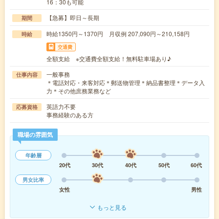
16：30も可能
【急募】即日～長期
期間
時給1350円～1370円 月収例 207,090円～210,158円
時給
交通費
全額支給 ※交通費全額支給！無料駐車場あり♪
一般事務
仕事内容
＊電話対応・来客対応＊郵送物管理＊納品書整理＊データ入
力＊その他庶務業務など
英語力不要
応募資格
事務経験のある方
職場の雰囲気
年齢層
20代
30代
40代
50代
60代
男女比率
女性
男性
もっと見る