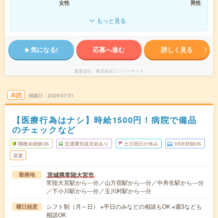
女性
男性
もっと見る
気になる!
応募へ進む
詳しく見る
派遣会社
株式会社ニッソーネット
未読
掲載日
2026/07/31
【医療行為はナシ】時給1500円！病院で備品
のチェックなど
職種未経験OK
交通費別途支給あり
土日祝日が休み
WEB登録OK
派遣
茨城県常陸大宮市
勤務地
常陸大宮駅から---分／山方宿駅から---分／中舟生駅から---分
／下小川駅から---分／玉川村駅から---分
シフト制（月～日） ※平日のみなどの相談もOK ※週3なども
曜日頻度
相談OK