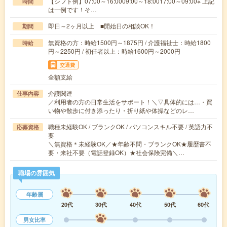
【シフト例】07:00～16:0009:00～18:0017:00～09:00※ 上記
時間
は一例です！そ…
即日～2ヶ月以上 ■開始日の相談OK！
期間
無資格の方：時給1500円～1875円 / 介護福祉士：時給1800
時給
円～2250円 / 初任者以上：時給1600円～2000円
交通費
全額支給
介護関連
仕事内容
／利用者の方の日常生活をサポート！＼▽具体的には…・買
い物や散歩に付き添ったり・折り紙や体操などのレ…
職種未経験OK / ブランクOK / パソコンスキル不要 / 英語力不
応募資格
要
＼無資格＊未経験OK／★年齢不問・ブランクOK★履歴書不
要・来社不要（電話登録OK）★社会保険完備＼…
職場の雰囲気
年齢層
20代
30代
40代
50代
60代
男女比率