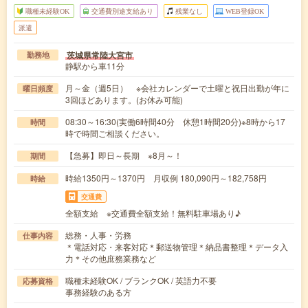
職種未経験OK
交通費別途支給あり
残業なし
WEB登録OK
派遣
茨城県常陸大宮市
勤務地
静駅から車11分
月～金（週5日） ※会社カレンダーで土曜と祝日出勤が年に
曜日頻度
3回ほどあります。(お休み可能)
08:30～16:30(実働6時間40分 休憩1時間20分)※8時から17
時間
時で時間ご相談ください。
【急募】即日～長期 ※8月～！
期間
時給1350円～1370円 月収例 180,090円～182,758円
時給
交通費
全額支給 ※交通費全額支給！無料駐車場あり♪
総務・人事・労務
仕事内容
＊電話対応・来客対応＊郵送物管理＊納品書整理＊データ入
力＊その他庶務業務など
職種未経験OK / ブランクOK / 英語力不要
応募資格
事務経験のある方