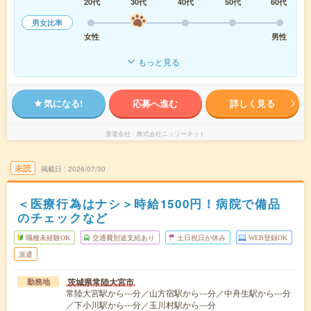
20代
30代
40代
50代
60代
男女比率
女性
男性
もっと見る
気になる!
応募へ進む
詳しく見る
派遣会社
株式会社ニッソーネット
未読
掲載日
2026/07/30
＜医療行為はナシ＞時給1500円！病院で備品
のチェックなど
職種未経験OK
交通費別途支給あり
土日祝日が休み
WEB登録OK
派遣
茨城県常陸大宮市
勤務地
常陸大宮駅から---分／山方宿駅から---分／中舟生駅から---分
／下小川駅から---分／玉川村駅から---分