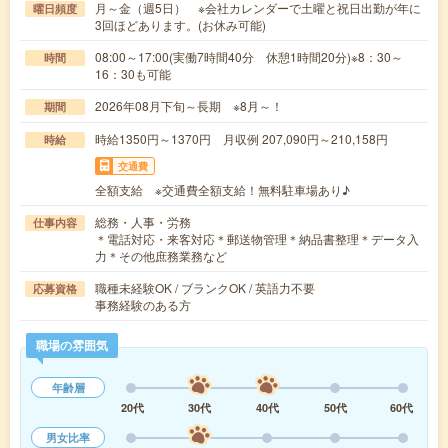
月～金（週5日） ※会社カレンダーで土曜と祝日出勤が年に
曜日頻度
3回ほどあります。(お休み可能)
08:00～17:00(実働7時間40分 休憩1時間20分)※8：30～
時間
16：30も可能
2026年08月下旬～長期 ※8月～！
期間
時給1350円～1370円 月収例 207,090円～210,158円
時給
交通費
全額支給 ※交通費全額支給！無料駐車場あり♪
総務・人事・労務
仕事内容
＊電話対応・来客対応＊郵送物管理＊納品書整理＊データ入
力＊その他庶務業務など
職種未経験OK / ブランクOK / 英語力不要
応募資格
事務経験のある方
職場の雰囲気
年齢層
20代
30代
40代
50代
60代
男女比率