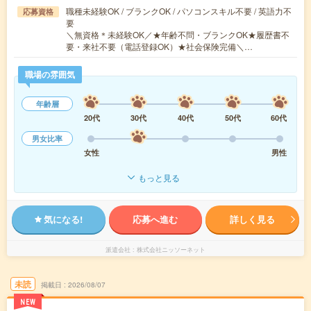
職種未経験OK / ブランクOK / パソコンスキル不要 / 英語力不
応募資格
要
＼無資格＊未経験OK／★年齢不問・ブランクOK★履歴書不
要・来社不要（電話登録OK）★社会保険完備＼…
職場の雰囲気
年齢層
20代
30代
40代
50代
60代
男女比率
女性
男性
もっと見る
気になる!
応募へ進む
詳しく見る
派遣会社
株式会社ニッソーネット
未読
掲載日
2026/08/07
NEW