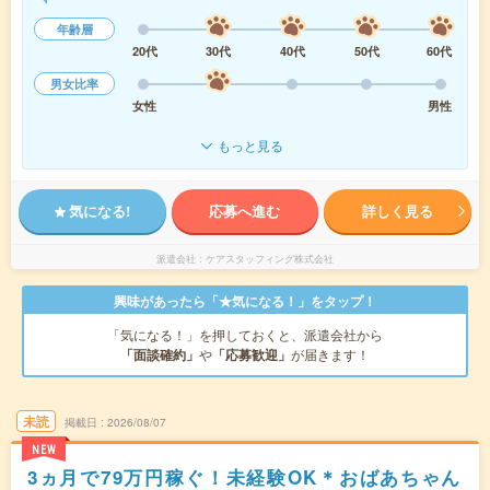
年齢層
20代
30代
40代
50代
60代
男女比率
女性
男性
もっと見る
気になる!
応募へ進む
詳しく見る
派遣会社
ケアスタッフィング株式会社
興味があったら「★気になる！」をタップ！
「気になる！」を押しておくと、派遣会社から
「面談確約」
や
「応募歓迎」
が届きます！
未読
掲載日
2026/08/07
NEW
3ヵ月で79万円稼ぐ！未経験OK＊おばあちゃん