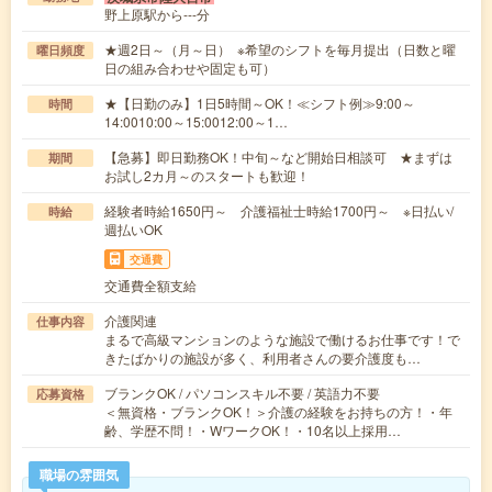
野上原駅から---分
★週2日～（月～日） ※希望のシフトを毎月提出（日数と曜
曜日頻度
日の組み合わせや固定も可）
★【日勤のみ】1日5時間～OK！≪シフト例≫9:00～
時間
14:0010:00～15:0012:00～1…
【急募】即日勤務OK！中旬～など開始日相談可 ★まずは
期間
お試し2カ月～のスタートも歓迎！
経験者時給1650円～ 介護福祉士時給1700円～ ※日払い/
時給
週払いOK
交通費
交通費全額支給
介護関連
仕事内容
まるで高級マンションのような施設で働けるお仕事です！で
きたばかりの施設が多く、利用者さんの要介護度も…
ブランクOK / パソコンスキル不要 / 英語力不要
応募資格
＜無資格・ブランクOK！＞介護の経験をお持ちの方！・年
齢、学歴不問！・WワークOK！・10名以上採用…
職場の雰囲気