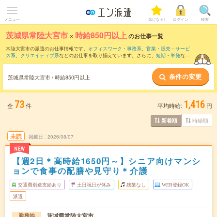
メニュー
気になる!
ログイン
検索
茨城県常陸大宮市
×
時給850円以上
のお仕事一覧
常陸大宮市の派遣のお仕事情報です。
オフィスワーク・事務系
、
営業・販売・サービ
ス系
、
クリエイティブ系
などのお仕事を取り揃えています。さらに、
短期
・
単発
など
の期間や、
職種未経験OK
などのこだわり条件で絞り込んでいただけます。
条件の変更
時給
1100円以上
・
1800円以上
の求人はこちら
茨城県常陸大宮市 / 時給850円以上
当サイトでは法令を遵守し、最低賃金以上の求人のみを掲載しています。
73
1,416
全
件
平均時給:
円
時給順
新着順
未読
掲載日
2026/08/07
NEW
【週2日＊高時給1650円～】シニア向けマンシ
ョンで食事の配膳や見守り＊介護
交通費別途支給あり
土日祝日が休み
残業なし
WEB登録OK
派遣
茨城県常陸大宮市
勤務地