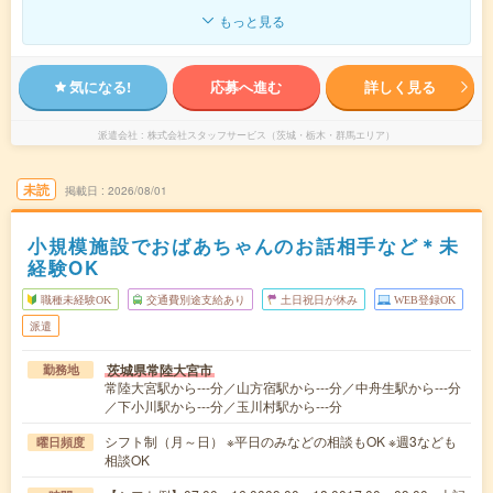
もっと見る
気になる!
応募へ進む
詳しく見る
派遣会社
株式会社スタッフサービス（茨城・栃木・群馬エリア）
未読
掲載日
2026/08/01
小規模施設でおばあちゃんのお話相手など＊未
経験OK
職種未経験OK
交通費別途支給あり
土日祝日が休み
WEB登録OK
派遣
茨城県常陸大宮市
勤務地
常陸大宮駅から---分／山方宿駅から---分／中舟生駅から---分
／下小川駅から---分／玉川村駅から---分
シフト制（月～日） ※平日のみなどの相談もOK ※週3なども
曜日頻度
相談OK