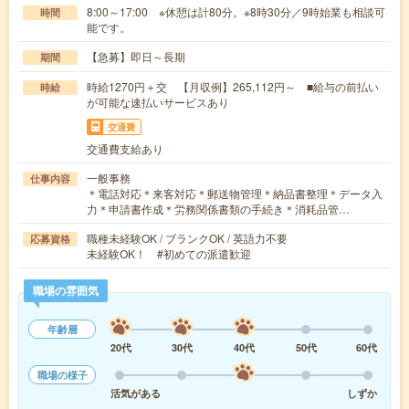
8:00～17:00 ※休憩は計80分。※8時30分／9時始業も相談可
時間
能です。
【急募】即日～長期
期間
時給1270円＋交 【月収例】265,112円～ ■給与の前払い
時給
が可能な速払いサービスあり
交通費
交通費支給あり
一般事務
仕事内容
＊電話対応＊来客対応＊郵送物管理＊納品書整理＊データ入
力＊申請書作成＊労務関係書類の手続き＊消耗品管…
職種未経験OK / ブランクOK / 英語力不要
応募資格
未経験OK！ #初めての派遣歓迎
職場の雰囲気
年齢層
20代
30代
40代
50代
60代
職場の様子
活気がある
しずか