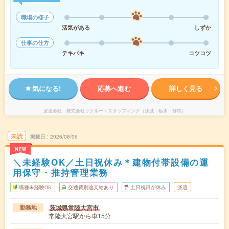
職場の様子
活気がある
しずか
仕事の仕方
テキパキ
コツコツ
気になる!
応募へ進む
詳しく見る
派遣会社
株式会社リクルートスタッフィング（茨城・栃木・群馬）
未読
掲載日
2026/08/06
NEW
＼未経験OK／土日祝休み＊建物付帯設備の運
用保守・推持管理業務
職種未経験OK
交通費別途支給あり
土日祝日が休み
派遣
茨城県常陸大宮市
勤務地
常陸大宮駅から車15分