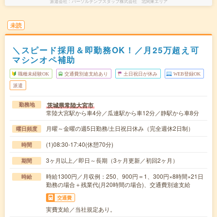
派遣会社
パーソルテンプスタッフ株式会社 北関東エリア
未読
＼スピード採用＆即勤務OK！／月25万超え可
マシンオペ補助
職種未経験OK
交通費別途支給あり
土日祝日が休み
WEB登録OK
派遣
茨城県常陸大宮市
勤務地
常陸大宮駅から車4分／瓜連駅から車12分／静駅から車8分
月曜～金曜の週5日勤務/土日祝日休み（完全週休2日制）
曜日頻度
(1)08:30-17:40(休憩70分)
時間
3ヶ月以上／即日～長期（3ヶ月更新／初回2ヶ月）
期間
時給1300円／月収例：250、900円＝1、300円×8時間×21日
時給
勤務の場合＋残業代(月20時間の場合)、交通費別途支給
交通費
実費支給／当社規定あり。