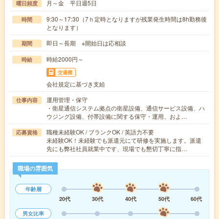
月～金 平日週5日
曜日頻度
9:30～17:30（7ｈ定時となりますが残業発生時間は8h勤務後
時間
となります）
即日～長期 ※開始日は応相談
期間
時給2000円～
時給
交通費
会社規定に基づき支給
運用管理・保守
仕事内容
・衛星通信システム拠点の衛星設備、通信サービス設備、ハ
ウジング設備、付帯設備に関する保守・運用、およ…
職種未経験OK / ブランクOK / 英語力不要
応募資格
未経験OK！未経験でも派遣元にて研修を実施します。派遣
先にも弊社社員就業中です、現場でも懇切丁寧に指…
職場の雰囲気
年齢層
20代
30代
40代
50代
60代
男女比率