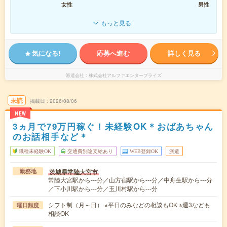
女性
男性
もっと見る
気になる!
応募へ進む
詳しく見る
派遣会社
株式会社アルファエンタープライズ
未読
掲載日
2026/08/06
NEW
3ヵ月で79万円稼ぐ！未経験OK＊おばあちゃん
のお話相手など＊
職種未経験OK
交通費別途支給あり
WEB登録OK
派遣
茨城県常陸大宮市
勤務地
常陸大宮駅から---分／山方宿駅から---分／中舟生駅から---分
／下小川駅から---分／玉川村駅から---分
シフト制（月～日） ※平日のみなどの相談もOK ※週3なども
曜日頻度
相談OK