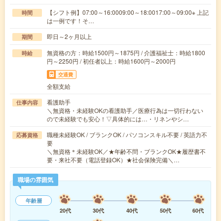
【シフト例】07:00～16:0009:00～18:0017:00～09:00※ 上記
時間
は一例です！そ…
即日～2ヶ月以上
期間
無資格の方：時給1500円～1875円 / 介護福祉士：時給1800
時給
円～2250円 / 初任者以上：時給1600円～2000円
交通費
全額支給
看護助手
仕事内容
＼無資格・未経験OKの看護助手／医療行為は一切行わない
ので未経験でも安心！▽具体的には…・リネンやシ…
職種未経験OK / ブランクOK / パソコンスキル不要 / 英語力不
応募資格
要
＼無資格＊未経験OK／★年齢不問・ブランクOK★履歴書不
要・来社不要（電話登録OK）★社会保険完備＼…
職場の雰囲気
年齢層
20代
30代
40代
50代
60代