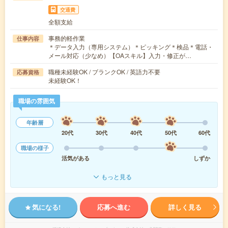
交通費
全額支給
事務的軽作業
仕事内容
＊データ入力（専用システム）＊ピッキング＊検品＊電話・
メール対応（少なめ）【OAスキル】入力・修正が…
職種未経験OK / ブランクOK / 英語力不要
応募資格
未経験OK！
職場の雰囲気
年齢層
20代
30代
40代
50代
60代
職場の様子
活気がある
しずか
もっと見る
気になる!
応募へ進む
詳しく見る