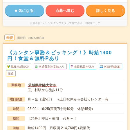
気になる!
応募へ進む
詳しく見る
派遣会社
パーソルテンプスタッフ株式会社 北関東エリア
未読
掲載日
2026/08/03
《カンタン事務＆ピッキング！》時給1400
円！食堂＆無料Pあり
職種未経験OK
交通費別途支給あり
土日祝日が休み
WEB登録OK
派遣
茨城県常陸大宮市
勤務地
玉川村駅から徒歩11分
月～金（週5日） ※土日祝休み＆会社カレンダー有
曜日頻度
08:00～16:25(実働7時間40分 休憩45分)
時間
【急募】即日～長期 ※8月～！
期間
時給1400円 月収例 214,760円+残業代
時給