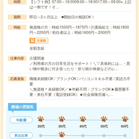
【シフト例】07:00～16:0009:00～18:0017:00～09:00※ 上記
時間
は一例です！そ…
即日～2ヶ月以上 ■開始日の相談OK！
期間
無資格の方：時給1500円～1875円 / 介護福祉士：時給1800
時給
円～2250円 / 初任者以上：時給1600円～2000円
交通費
全額支給
介護関連
仕事内容
／利用者の方の日常生活をサポート！＼▽具体的には…・買
い物や散歩に付き添ったり・折り紙や体操などのレ…
職種未経験OK / ブランクOK / パソコンスキル不要 / 英語力不
応募資格
要
＼無資格＊未経験OK／★年齢不問・ブランクOK★履歴書不
要・来社不要（電話登録OK）★社会保険完備＼…
職場の雰囲気
年齢層
20代
30代
40代
50代
60代
男女比率