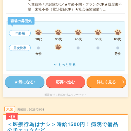
＼無資格＊未経験OK／★年齢不問・ブランクOK★履歴書不
要・来社不要（電話登録OK）★社会保険完備＼…
職場の雰囲気
年齢層
20代
30代
40代
50代
60代
男女比率
女性
男性
もっと見る
気になる!
応募へ進む
詳しく見る
派遣会社
株式会社ニッソーネット
未読
掲載日
2026/08/08
NEW
＜医療行為はナシ＞時給1500円！病院で備品
のチェックなど