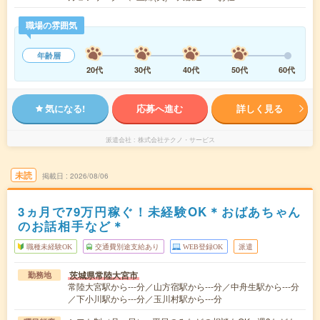
職場の雰囲気
年齢層
20代
30代
40代
50代
60代
気になる!
応募へ進む
詳しく見る
派遣会社
株式会社テクノ・サービス
未読
掲載日
2026/08/06
3ヵ月で79万円稼ぐ！未経験OK＊おばあちゃん
のお話相手など＊
職種未経験OK
交通費別途支給あり
WEB登録OK
派遣
茨城県常陸大宮市
勤務地
常陸大宮駅から---分／山方宿駅から---分／中舟生駅から---分
／下小川駅から---分／玉川村駅から---分