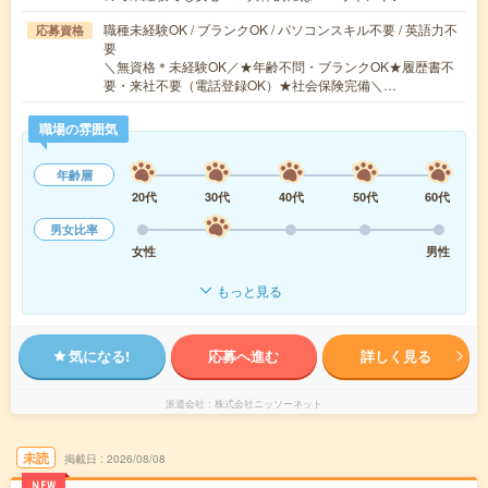
職種未経験OK / ブランクOK / パソコンスキル不要 / 英語力不
応募資格
要
＼無資格＊未経験OK／★年齢不問・ブランクOK★履歴書不
要・来社不要（電話登録OK）★社会保険完備＼…
職場の雰囲気
年齢層
20代
30代
40代
50代
60代
男女比率
女性
男性
もっと見る
気になる!
応募へ進む
詳しく見る
派遣会社
株式会社ニッソーネット
未読
掲載日
2026/08/08
NEW