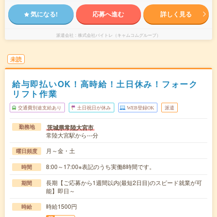
気になる!
応募へ進む
詳しく見る
派遣会社
株式会社バイトレ（キャムコムグループ）
未読
給与即払いOK！高時給！土日休み！フォーク
リフト作業
交通費別途支給あり
土日祝日が休み
WEB登録OK
派遣
茨城県常陸大宮市
勤務地
常陸大宮駅から---分
月～金・土
曜日頻度
8:00～17:00※表記のうち実働8時間です。
時間
長期【ご応募から1週間以内(最短2日目)のスピード就業が可
期間
能】即日～
時給1500円
時給