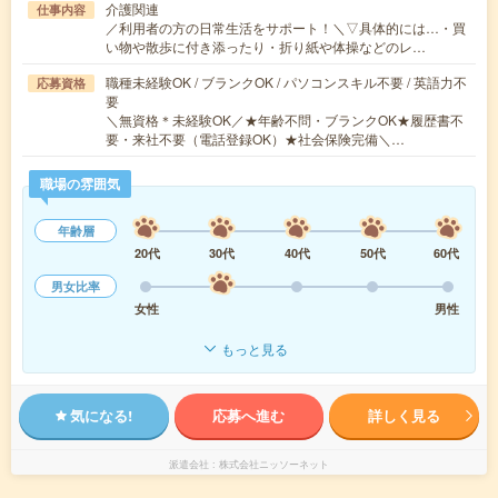
介護関連
仕事内容
／利用者の方の日常生活をサポート！＼▽具体的には…・買
い物や散歩に付き添ったり・折り紙や体操などのレ…
職種未経験OK / ブランクOK / パソコンスキル不要 / 英語力不
応募資格
要
＼無資格＊未経験OK／★年齢不問・ブランクOK★履歴書不
要・来社不要（電話登録OK）★社会保険完備＼…
職場の雰囲気
年齢層
20代
30代
40代
50代
60代
男女比率
女性
男性
もっと見る
気になる!
応募へ進む
詳しく見る
派遣会社
株式会社ニッソーネット