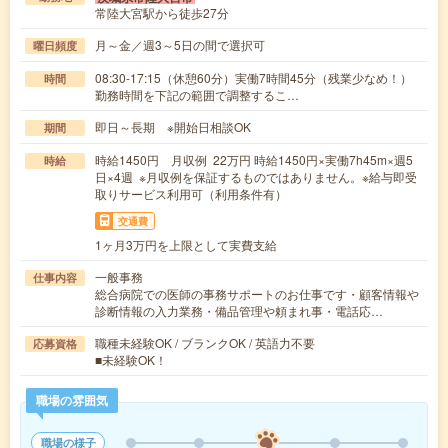
常陸大宮駅から徒歩27分
月～金／週3～5日の間で選択可
曜日頻度
08:30-17:15（休憩60分）実働7時間45分（残業少なめ！）
時間
勤務時間を下記の範囲で調整するこ…
即日～長期 ※開始日相談OK
期間
時給1450円 月収例 22万円 時給1450円×実働7h45m×週5
時給
日×4週 ※月収例を保証するものではありません。※給与即受
取りサービス利用可（利用条件有）
交通費
1ヶ月3万円を上限として実費支給
一般事務
仕事内容
総合病院での医師の事務サポートのお仕事です・顧客情報や
診断情報の入力業務・備品管理や頼まれ事・電話応…
職種未経験OK / ブランクOK / 英語力不要
応募資格
■未経験OK！
職場の雰囲気
職場の様子