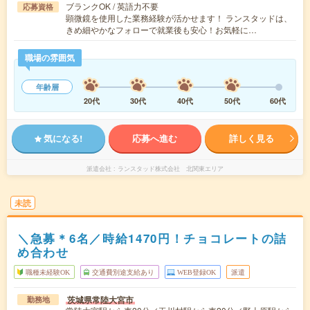
ブランクOK / 英語力不要
応募資格
顕微鏡を使用した業務経験が活かせます！ ランスタッドは、
きめ細やかなフォローで就業後も安心！お気軽に…
職場の雰囲気
年齢層
20代
30代
40代
50代
60代
気になる!
応募へ進む
詳しく見る
派遣会社
ランスタッド株式会社 北関東エリア
未読
＼急募＊6名／時給1470円！チョコレートの詰
め合わせ
職種未経験OK
交通費別途支給あり
WEB登録OK
派遣
茨城県常陸大宮市
勤務地