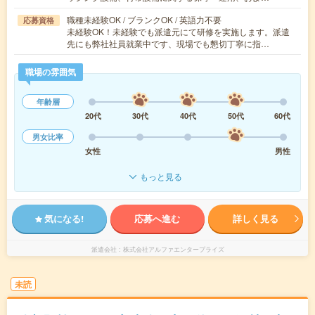
職種未経験OK / ブランクOK / 英語力不要
応募資格
未経験OK！未経験でも派遣元にて研修を実施します。派遣
先にも弊社社員就業中です、現場でも懇切丁寧に指…
職場の雰囲気
年齢層
20代
30代
40代
50代
60代
男女比率
女性
男性
もっと見る
気になる!
応募へ進む
詳しく見る
派遣会社
株式会社アルファエンタープライズ
未読