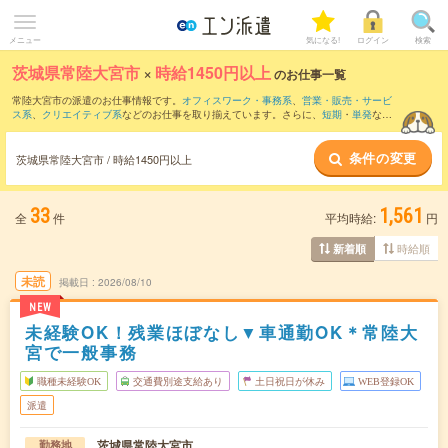
メニュー
気になる!
ログイン
検索
茨城県常陸大宮市
×
時給1450円以上
のお仕事一覧
常陸大宮市の派遣のお仕事情報です。
オフィスワーク・事務系
、
営業・販売・サービ
ス系
、
クリエイティブ系
などのお仕事を取り揃えています。さらに、
短期
・
単発
など
の期間や、
職種未経験OK
などのこだわり条件で絞り込んでいただけます。
条件の変更
茨城県常陸大宮市 / 時給1450円以上
33
1,561
全
件
平均時給:
円
時給順
新着順
未読
掲載日
2026/08/10
NEW
未経験OK！残業ほぼなし▼車通勤OK＊常陸大
宮で一般事務
職種未経験OK
交通費別途支給あり
土日祝日が休み
WEB登録OK
派遣
茨城県常陸大宮市
勤務地