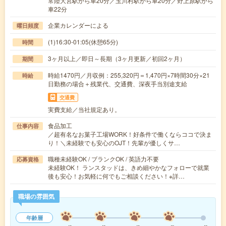
常陸大宮駅から車20分／玉川村駅から車20分／野上原駅から
車22分
企業カレンダーによる
曜日頻度
(1)16:30-01:05(休憩65分)
時間
3ヶ月以上／即日～長期（3ヶ月更新／初回2ヶ月）
期間
時給1470円／月収例：255,320円＝1,470円×7時間30分×21
時給
日勤務の場合＋残業代、交通費、深夜手当別途支給
交通費
実費支給／当社規定あり。
食品加工
仕事内容
／超有名なお菓子工場WORK！好条件で働くならココで決ま
り！＼未経験でも安心のOJT！先輩が優しくサ…
職種未経験OK / ブランクOK / 英語力不要
応募資格
未経験OK！ ランスタッドは、きめ細やかなフォローで就業
後も安心！お気軽に何でもご相談ください！※詳…
職場の雰囲気
年齢層