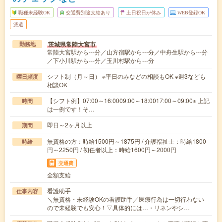
職種未経験OK
交通費別途支給あり
土日祝日が休み
WEB登録OK
派遣
茨城県常陸大宮市
勤務地
常陸大宮駅から---分／山方宿駅から---分／中舟生駅から---分
／下小川駅から---分／玉川村駅から---分
シフト制（月～日） ※平日のみなどの相談もOK ※週3なども
曜日頻度
相談OK
【シフト例】07:00～16:0009:00～18:0017:00～09:00※ 上記
時間
は一例です！そ…
即日～2ヶ月以上
期間
無資格の方：時給1500円～1875円 / 介護福祉士：時給1800
時給
円～2250円 / 初任者以上：時給1600円～2000円
交通費
全額支給
看護助手
仕事内容
＼無資格・未経験OKの看護助手／医療行為は一切行わない
ので未経験でも安心！▽具体的には…・リネンやシ…