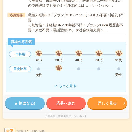
＼無資格・未経験OKの看護助手／医療行為は一切行わない
ので未経験でも安心！▽具体的には…・リネンやシ…
職種未経験OK / ブランクOK / パソコンスキル不要 / 英語力不
応募資格
要
＼無資格＊未経験OK／★年齢不問・ブランクOK★履歴書不
要・来社不要（電話登録OK）★社会保険完備＼…
職場の雰囲気
年齢層
20代
30代
40代
50代
60代
男女比率
女性
男性
もっと見る
気になる!
応募へ進む
詳しく見る
派遣会社
株式会社ニッソーネット
未読
掲載日
2026/08/08