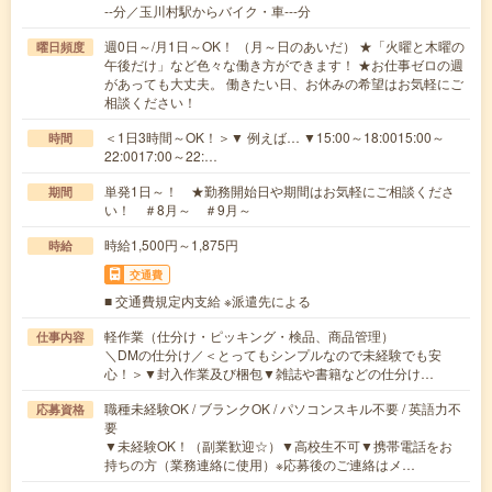
--分／玉川村駅からバイク・車---分
週0日～/月1日～OK！ （月～日のあいだ） ★「火曜と木曜の
曜日頻度
午後だけ」など色々な働き方ができます！ ★お仕事ゼロの週
があっても大丈夫。 働きたい日、お休みの希望はお気軽にご
相談ください！
＜1日3時間～OK！＞▼ 例えば… ▼15:00～18:0015:00～
時間
22:0017:00～22:…
単発1日～！ ★勤務開始日や期間はお気軽にご相談くださ
期間
い！ ＃8月～ ＃9月～
時給1,500円～1,875円
時給
交通費
■ 交通費規定内支給 ※派遣先による
軽作業（仕分け・ピッキング・検品、商品管理）
仕事内容
＼DMの仕分け／＜とってもシンプルなので未経験でも安
心！＞▼封入作業及び梱包▼雑誌や書籍などの仕分け…
職種未経験OK / ブランクOK / パソコンスキル不要 / 英語力不
応募資格
要
▼未経験OK！（副業歓迎☆）▼高校生不可▼携帯電話をお
持ちの方（業務連絡に使用）※応募後のご連絡はメ…