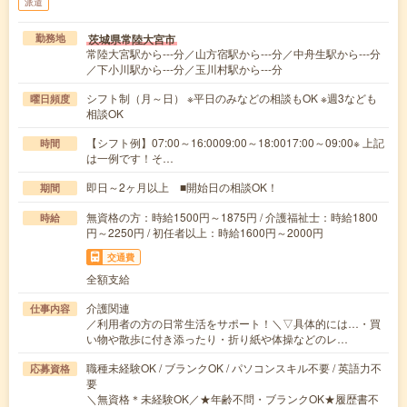
派遣
茨城県常陸大宮市
勤務地
常陸大宮駅から---分／山方宿駅から---分／中舟生駅から---分
／下小川駅から---分／玉川村駅から---分
シフト制（月～日） ※平日のみなどの相談もOK ※週3なども
曜日頻度
相談OK
【シフト例】07:00～16:0009:00～18:0017:00～09:00※ 上記
時間
は一例です！そ…
即日～2ヶ月以上 ■開始日の相談OK！
期間
無資格の方：時給1500円～1875円 / 介護福祉士：時給1800
時給
円～2250円 / 初任者以上：時給1600円～2000円
交通費
全額支給
介護関連
仕事内容
／利用者の方の日常生活をサポート！＼▽具体的には…・買
い物や散歩に付き添ったり・折り紙や体操などのレ…
職種未経験OK / ブランクOK / パソコンスキル不要 / 英語力不
応募資格
要
＼無資格＊未経験OK／★年齢不問・ブランクOK★履歴書不