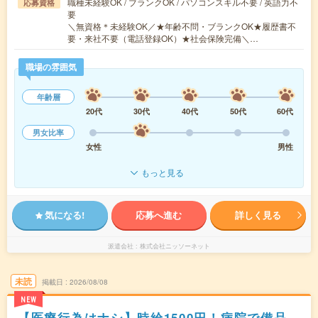
職種未経験OK / ブランクOK / パソコンスキル不要 / 英語力不
応募資格
要
＼無資格＊未経験OK／★年齢不問・ブランクOK★履歴書不
要・来社不要（電話登録OK）★社会保険完備＼…
職場の雰囲気
年齢層
20代
30代
40代
50代
60代
男女比率
女性
男性
もっと見る
気になる!
応募へ進む
詳しく見る
派遣会社
株式会社ニッソーネット
未読
掲載日
2026/08/08
NEW
【医療行為はナシ】時給1500円！病院で備品