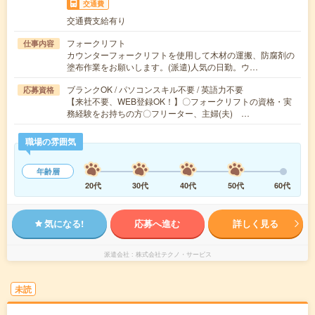
交通費
交通費支給有り
フォークリフト
仕事内容
カウンターフォークリフトを使用して木材の運搬、防腐剤の
塗布作業をお願いします。(派遣)人気の日勤。ウ…
ブランクOK / パソコンスキル不要 / 英語力不要
応募資格
【来社不要、WEB登録OK！】〇フォークリフトの資格・実
務経験をお持ちの方〇フリーター、主婦(夫) …
職場の雰囲気
年齢層
20代
30代
40代
50代
60代
気になる!
応募へ進む
詳しく見る
派遣会社
株式会社テクノ・サービス
未読