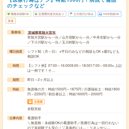
のチェックなど
職種未経験OK
交通費別途支給あり
土日祝日が休み
WEB登録OK
派遣
茨城県常陸大宮市
勤務地
常陸大宮駅から---分／山方宿駅から---分／中舟生駅から---分
／下小川駅から---分／玉川村駅から---分
シフト制（月～日） ※平日のみなどの相談もOK ※週3なども
曜日頻度
相談OK
【シフト例】07:00～16:0009:00～18:0017:00～09:00※ 上記
時間
は一例です！そ…
即日～2ヶ月以上
期間
無資格の方：時給1500円～1875円 / 介護福祉士：時給1800
時給
円～2250円 / 初任者以上：時給1600円～2000円
交通費
全額支給
看護助手
仕事内容
＼無資格・未経験OKの看護助手／医療行為は一切行わない
ので未経験でも安心！▽具体的には…・リネンやシ…