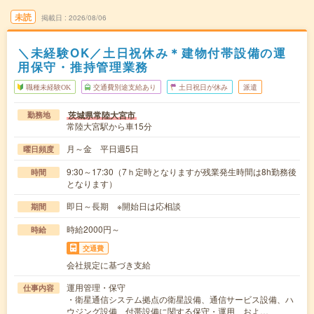
未読
掲載日
2026/08/06
＼未経験OK／土日祝休み＊建物付帯設備の運
用保守・推持管理業務
職種未経験OK
交通費別途支給あり
土日祝日が休み
派遣
茨城県常陸大宮市
勤務地
常陸大宮駅から車15分
月～金 平日週5日
曜日頻度
9:30～17:30（7ｈ定時となりますが残業発生時間は8h勤務後
時間
となります）
即日～長期 ※開始日は応相談
期間
時給2000円～
時給
交通費
会社規定に基づき支給
運用管理・保守
仕事内容
・衛星通信システム拠点の衛星設備、通信サービス設備、ハ
ウジング設備、付帯設備に関する保守・運用、およ…