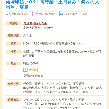
給与即払いOK！高時給！土日休み！鋼材の入
出庫、溶接
交通費別途支給あり
土日祝日が休み
WEB登録OK
派遣
茨城県常陸大宮市
勤務地
常陸大宮駅から車10分
月～金
曜日頻度
8:00～17:00※表記のうち実働7時間45分です。
時間
長期【ご応募から1週間以内(最短2日目)のスピード就業が可
期間
能】即日～
時給1500円
時給
交通費
交通費支給有り
軽作業（仕分け・ピッキング・検品、商品管理）
仕事内容
鋼材の部品を機械を使用して溶接、切断加工する作業、部品
の運搬、クレーン作業などをお願いします。(派遣…
ブランクOK / パソコンスキル不要 / 英語力不要
応募資格
【来社不要、WEB登録OK！】〇クレーンの資格をお持ちの
方〇フリーター、主婦(夫) 大歓迎！ ※お仕…