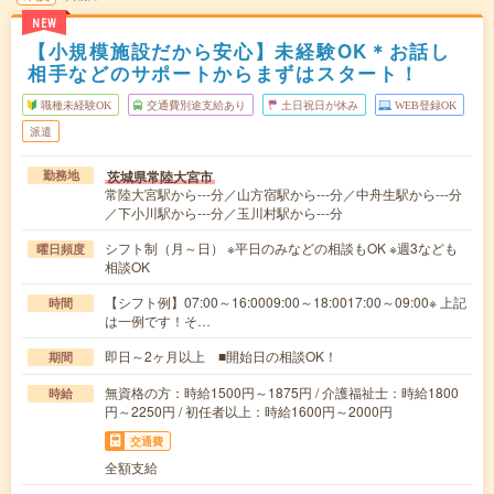
NEW
【小規模施設だから安心】未経験OK＊お話し
相手などのサポートからまずはスタート！
職種未経験OK
交通費別途支給あり
土日祝日が休み
WEB登録OK
派遣
茨城県常陸大宮市
勤務地
常陸大宮駅から---分／山方宿駅から---分／中舟生駅から---分
／下小川駅から---分／玉川村駅から---分
シフト制（月～日） ※平日のみなどの相談もOK ※週3なども
曜日頻度
相談OK
【シフト例】07:00～16:0009:00～18:0017:00～09:00※ 上記
時間
は一例です！そ…
即日～2ヶ月以上 ■開始日の相談OK！
期間
無資格の方：時給1500円～1875円 / 介護福祉士：時給1800
時給
円～2250円 / 初任者以上：時給1600円～2000円
交通費
全額支給