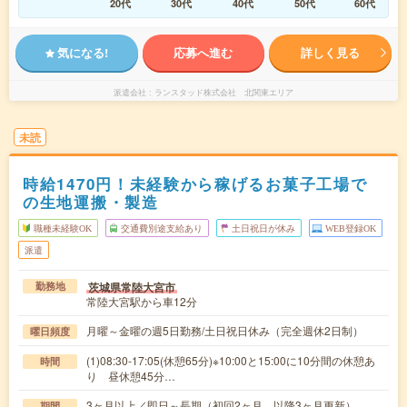
20代
30代
40代
50代
60代
気になる!
応募へ進む
詳しく見る
派遣会社
ランスタッド株式会社 北関東エリア
未読
時給1470円！未経験から稼げるお菓子工場で
の生地運搬・製造
職種未経験OK
交通費別途支給あり
土日祝日が休み
WEB登録OK
派遣
茨城県常陸大宮市
勤務地
常陸大宮駅から車12分
月曜～金曜の週5日勤務/土日祝日休み（完全週休2日制）
曜日頻度
(1)08:30-17:05(休憩65分)※10:00と15:00に10分間の休憩あ
時間
り 昼休憩45分…
3ヶ月以上／即日～長期（初回2ヶ月、以降3ヶ月更新）
期間