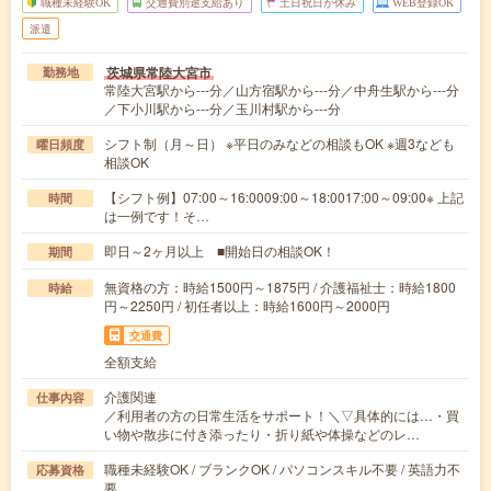
職種未経験OK
交通費別途支給あり
土日祝日が休み
WEB登録OK
派遣
茨城県常陸大宮市
勤務地
常陸大宮駅から---分／山方宿駅から---分／中舟生駅から---分
／下小川駅から---分／玉川村駅から---分
シフト制（月～日） ※平日のみなどの相談もOK ※週3なども
曜日頻度
相談OK
【シフト例】07:00～16:0009:00～18:0017:00～09:00※ 上記
時間
は一例です！そ…
即日～2ヶ月以上 ■開始日の相談OK！
期間
無資格の方：時給1500円～1875円 / 介護福祉士：時給1800
時給
円～2250円 / 初任者以上：時給1600円～2000円
交通費
全額支給
介護関連
仕事内容
／利用者の方の日常生活をサポート！＼▽具体的には…・買
い物や散歩に付き添ったり・折り紙や体操などのレ…
職種未経験OK / ブランクOK / パソコンスキル不要 / 英語力不
応募資格
要