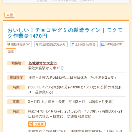
派遣会社
ランスタッド株式会社 北関東エリア
未読
おいしい！チョコやグミの製造ライン｜モクモ
ク作業＠1470円
職種未経験OK
交通費別途支給あり
土日祝日が休み
WEB登録OK
派遣
茨城県常陸大宮市
勤務地
常陸大宮駅から車12分
月曜～金曜の週5日勤務/土日祝日休み（完全週休2日制）
曜日頻度
(1)08:30-17:05(休憩65分)※10:00と15:00に10分間の休憩あ
時間
り 昼休憩45分…
3ヶ月以上／即日～長期（初回2ヶ月、以降3ヶ月更新）
期間
時給1470円／月収例：231,525円＝1,470円×7時間30分×21
時給
日勤務の場合＋残業代、交通費別途支給
交通費
実費支給／当社規定あり。通勤交通費実費支払／上限4万円