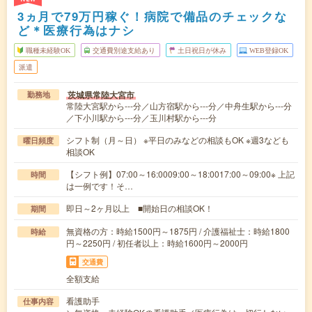
3ヵ月で79万円稼ぐ！病院で備品のチェックな
ど＊医療行為はナシ
職種未経験OK
交通費別途支給あり
土日祝日が休み
WEB登録OK
派遣
茨城県常陸大宮市
勤務地
常陸大宮駅から---分／山方宿駅から---分／中舟生駅から---分
／下小川駅から---分／玉川村駅から---分
シフト制（月～日） ※平日のみなどの相談もOK ※週3なども
曜日頻度
相談OK
【シフト例】07:00～16:0009:00～18:0017:00～09:00※ 上記
時間
は一例です！そ…
即日～2ヶ月以上 ■開始日の相談OK！
期間
無資格の方：時給1500円～1875円 / 介護福祉士：時給1800
時給
円～2250円 / 初任者以上：時給1600円～2000円
交通費
全額支給
看護助手
仕事内容