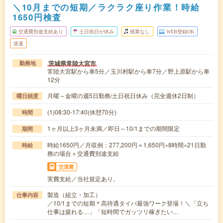
＼10月までの短期／ラクラク座り作業！時給
1650円検査
交通費別途支給あり
土日祝日が休み
残業なし
WEB登録OK
派遣
茨城県常陸大宮市
勤務地
常陸大宮駅から車5分／玉川村駅から車7分／野上原駅から車
12分
月曜～金曜の週5日勤務/土日祝日休み（完全週休2日制）
曜日頻度
(1)08:30-17:40(休憩70分)
時間
1ヶ月以上3ヶ月未満／即日～10/1までの期間限定
期間
時給1650円／月収例：277,200円＝1,650円×8時間×21日勤
時給
務の場合＋交通費別途支給
交通費
実費支給／当社規定あり。
製造（組立・加工）
仕事内容
／10/1までの短期＊高待遇タイパ最強ワーク登場！＼「立ち
仕事は疲れる…」「短時間でガッツリ稼ぎたい…