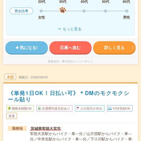
20代
30代
40代
50代
60代
男女比率
女性
男性
もっと見る
気になる!
応募へ進む
詳しく見る
派遣会社
株式会社ニッソーネット
未読
掲載日
2026/08/03
《単発1日OK！日払い可》＊DMのモクモクシ
ール貼り
職種未経験OK
交通費別途支給あり
土日祝日が休み
WEB登録OK
派遣
茨城県常陸大宮市
勤務地
常陸大宮駅からバイク・車---分／山方宿駅からバイク・車---
分／中舟生駅からバイク・車---分／下小川駅からバイク・車-