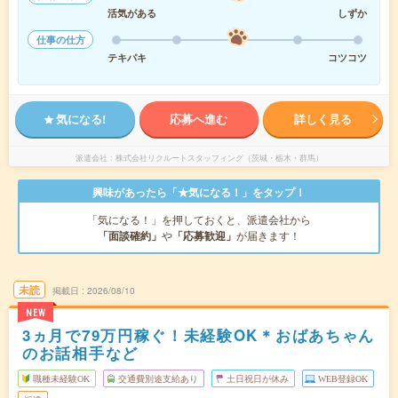
活気がある
しずか
仕事の仕方
テキパキ
コツコツ
気になる!
応募へ進む
詳しく見る
派遣会社
株式会社リクルートスタッフィング（茨城・栃木・群馬）
興味があったら「★気になる！」をタップ！
「気になる！」を押しておくと、派遣会社から
「面談確約」
や
「応募歓迎」
が届きます！
未読
掲載日
2026/08/10
NEW
3ヵ月で79万円稼ぐ！未経験OK＊おばあちゃん
のお話相手など
職種未経験OK
交通費別途支給あり
土日祝日が休み
WEB登録OK