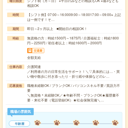
シフト制（月～日） ※平日のみなどの相談もOK ※週3なども
曜日頻度
相談OK
【シフト例】07:00～16:0009:00～18:0017:00～09:00※ 上記
時間
は一例です！そ…
即日～2ヶ月以上 ■開始日の相談OK！
期間
無資格の方：時給1500円～1875円 / 介護福祉士：時給1800
時給
円～2250円 / 初任者以上：時給1600円～2000円
交通費
全額支給
介護関連
仕事内容
／利用者の方の日常生活をサポート！＼▽具体的には…・買
い物や散歩に付き添ったり・折り紙や体操などのレ…
職種未経験OK / ブランクOK / パソコンスキル不要 / 英語力不
応募資格
要
＼無資格＊未経験OK／★年齢不問・ブランクOK★履歴書不
要・来社不要（電話登録OK）★社会保険完備＼…
職場の雰囲気
年齢層