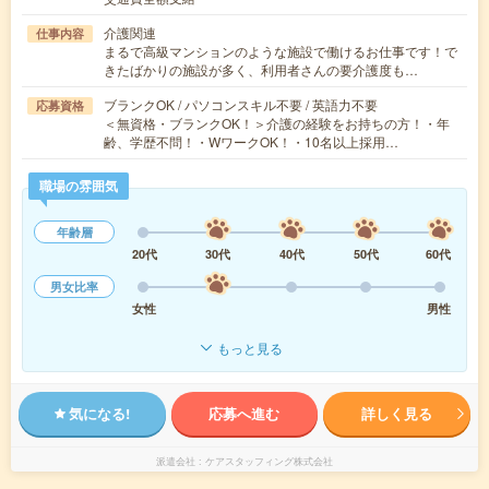
介護関連
仕事内容
まるで高級マンションのような施設で働けるお仕事です！で
きたばかりの施設が多く、利用者さんの要介護度も…
ブランクOK / パソコンスキル不要 / 英語力不要
応募資格
＜無資格・ブランクOK！＞介護の経験をお持ちの方！・年
齢、学歴不問！・WワークOK！・10名以上採用…
職場の雰囲気
年齢層
20代
30代
40代
50代
60代
男女比率
女性
男性
もっと見る
気になる!
応募へ進む
詳しく見る
派遣会社
ケアスタッフィング株式会社