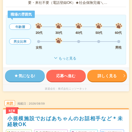
要・来社不要（電話登録OK）★社会保険完備＼…
職場の雰囲気
年齢層
20代
30代
40代
50代
60代
男女比率
女性
男性
もっと見る
気になる!
応募へ進む
詳しく見る
派遣会社
株式会社ニッソーネット
未読
掲載日
2026/08/09
NEW
小規模施設でおばあちゃんのお話相手など＊未
経験OK