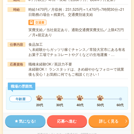
時給1470円／月収例：231,525円＝1,470円×7時間30分×21
時給
日勤務の場合＋残業代、交通費別途支給
交通費
実費支給／当社規定あり。通勤交通費実費支払／上限4万円
／月※規定あり
食品加工
仕事内容
＼未経験からガッツリ稼ぐチャンス／常陸大宮市にある有名
お菓子工場でチョコレートやグミなどの生地運搬・…
職種未経験OK / 英語力不要
応募資格
未経験OK！ ランスタッドは、きめ細やかなフォローで就業
後も安心！お気軽に何でもご相談ください！
職場の雰囲気
年齢層
20代
30代
40代
50代
60代
気になる!
応募へ進む
詳しく見る