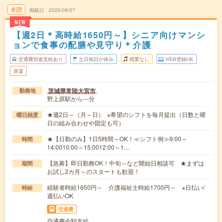
未読
掲載日
2026/08/07
NEW
【週2日＊高時給1650円～】シニア向けマンシ
ョンで食事の配膳や見守り＊介護
交通費別途支給あり
土日祝日が休み
残業なし
WEB登録OK
派遣
茨城県常陸大宮市
勤務地
野上原駅から---分
★週2日～（月～日） ※希望のシフトを毎月提出（日数と曜
曜日頻度
日の組み合わせや固定も可）
★【日勤のみ】1日5時間～OK！≪シフト例≫9:00～
時間
14:0010:00～15:0012:00～1…
【急募】即日勤務OK！中旬～など開始日相談可 ★まずは
期間
お試し2カ月～のスタートも歓迎！
経験者時給1650円～ 介護福祉士時給1700円～ ※日払い/
時給
週払いOK
交通費
交通費全額支給