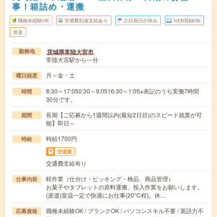
事！箱詰め・運搬
職種未経験OK
交通費別途支給あり
土日祝日が休み
WEB登録OK
派遣
茨城県常陸大宮市
勤務地
常陸大宮駅から---分
月～金・土
曜日頻度
8:30～17:050:30～9:0516:30～1:05※表記のうち実働7時間
時間
30分です。
長期【ご応募から1週間以内(最短2日目)のスピード就業が可
期間
能】即日～
時給1700円
時給
交通費
交通費支給有り
軽作業（仕分け・ピッキング・検品、商品管理）
仕事内容
お菓子やタブレットの原料運搬、投入作業をお願いします。
(派遣)室温一定で快適にお仕事(20℃程)。休…
職種未経験OK / ブランクOK / パソコンスキル不要 / 英語力不
応募資格