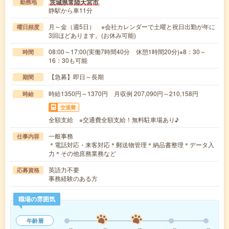
茨城県常陸大宮市
勤務地
静駅から車11分
月～金（週5日） ※会社カレンダーで土曜と祝日出勤が年に
曜日頻度
3回ほどあります。(お休み可能)
08:00～17:00(実働7時間40分 休憩1時間20分)※8：30～
時間
16：30も可能
【急募】即日～長期
期間
時給1350円～1370円 月収例 207,090円～210,158円
時給
交通費
全額支給 ※交通費全額支給！無料駐車場あり♪
一般事務
仕事内容
＊電話対応・来客対応＊郵送物管理＊納品書整理＊データ入
力＊その他庶務業務など
英語力不要
応募資格
事務経験のある方
職場の雰囲気
年齢層