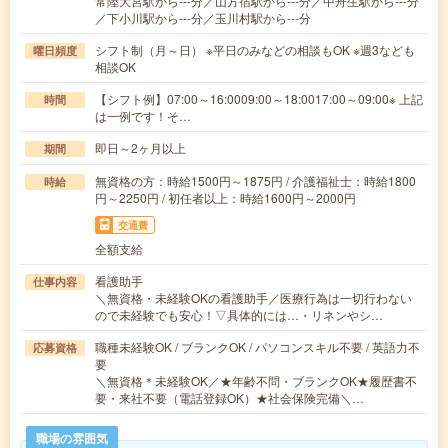
常陸大宮駅から---分／山方宿駅から---分／中舟生駅から---分
／下小川駅から---分／玉川村駅から---分
シフト制（月～日） ※平日のみなどの相談もOK ※週3なども
曜日頻度
相談OK
【シフト例】07:00～16:0009:00～18:0017:00～09:00※ 上記
時間
は一例です！そ…
即日～2ヶ月以上
期間
無資格の方：時給1500円～1875円 / 介護福祉士：時給1800
時給
円～2250円 / 初任者以上：時給1600円～2000円
交通費
全額支給
看護助手
仕事内容
＼無資格・未経験OKの看護助手／医療行為は一切行わない
ので未経験でも安心！▽具体的には…・リネンやシ…
職種未経験OK / ブランクOK / パソコンスキル不要 / 英語力不
応募資格
要
＼無資格＊未経験OK／★年齢不問・ブランクOK★履歴書不
要・来社不要（電話登録OK）★社会保険完備＼…
職場の雰囲気