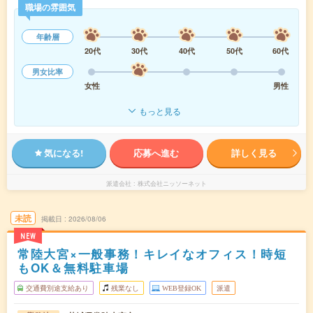
職場の雰囲気
年齢層
20代
30代
40代
50代
60代
男女比率
女性
男性
もっと見る
気になる!
応募へ進む
詳しく見る
派遣会社
株式会社ニッソーネット
未読
掲載日
2026/08/06
NEW
常陸大宮×一般事務！キレイなオフィス！時短
もOK＆無料駐車場
交通費別途支給あり
残業なし
WEB登録OK
派遣