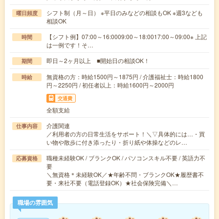
シフト制（月～日） ※平日のみなどの相談もOK ※週3なども
曜日頻度
相談OK
【シフト例】07:00～16:0009:00～18:0017:00～09:00※ 上記
時間
は一例です！そ…
即日～2ヶ月以上 ■開始日の相談OK！
期間
無資格の方：時給1500円～1875円 / 介護福祉士：時給1800
時給
円～2250円 / 初任者以上：時給1600円～2000円
交通費
全額支給
介護関連
仕事内容
／利用者の方の日常生活をサポート！＼▽具体的には…・買
い物や散歩に付き添ったり・折り紙や体操などのレ…
職種未経験OK / ブランクOK / パソコンスキル不要 / 英語力不
応募資格
要
＼無資格＊未経験OK／★年齢不問・ブランクOK★履歴書不
要・来社不要（電話登録OK）★社会保険完備＼…
職場の雰囲気