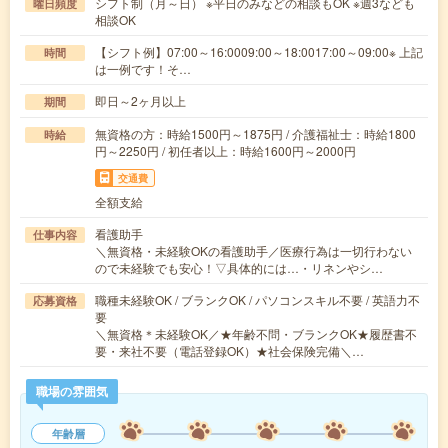
シフト制（月～日） ※平日のみなどの相談もOK ※週3なども
曜日頻度
相談OK
【シフト例】07:00～16:0009:00～18:0017:00～09:00※ 上記
時間
は一例です！そ…
即日～2ヶ月以上
期間
無資格の方：時給1500円～1875円 / 介護福祉士：時給1800
時給
円～2250円 / 初任者以上：時給1600円～2000円
交通費
全額支給
看護助手
仕事内容
＼無資格・未経験OKの看護助手／医療行為は一切行わない
ので未経験でも安心！▽具体的には…・リネンやシ…
職種未経験OK / ブランクOK / パソコンスキル不要 / 英語力不
応募資格
要
＼無資格＊未経験OK／★年齢不問・ブランクOK★履歴書不
要・来社不要（電話登録OK）★社会保険完備＼…
職場の雰囲気
年齢層