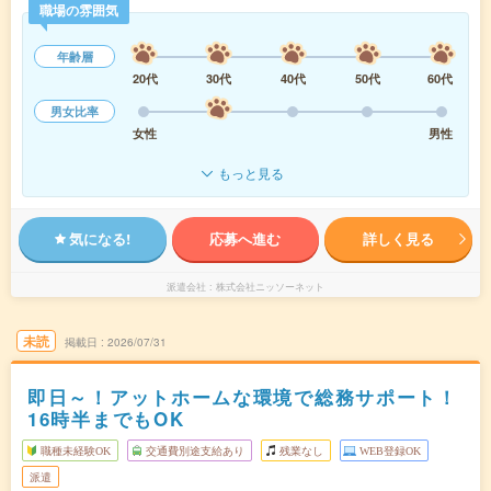
職場の雰囲気
年齢層
20代
30代
40代
50代
60代
男女比率
女性
男性
もっと見る
気になる!
応募へ進む
詳しく見る
派遣会社
株式会社ニッソーネット
未読
掲載日
2026/07/31
即日～！アットホームな環境で総務サポート！
16時半までもOK
職種未経験OK
交通費別途支給あり
残業なし
WEB登録OK
派遣