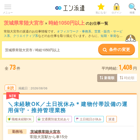
メニュー
気になる!
ログイン
検索
茨城県常陸大宮市
×
時給1050円以上
のお仕事一覧
常陸大宮市の派遣のお仕事情報です。
オフィスワーク・事務系
、
営業・販売・サービ
ス系
、
クリエイティブ系
などのお仕事を取り揃えています。さらに、
短期
・
単発
など
の期間や、
職種未経験OK
などのこだわり条件で絞り込んでいただけます。
条件の変更
時給
1100円以上
・
1800円以上
の求人はこちら
茨城県常陸大宮市 / 時給1050円以上
当サイトでは法令を遵守し、最低賃金以上の求人のみを掲載しています。
73
1,408
全
件
平均時給:
円
時給順
新着順
未読
掲載日
2026/08/06
NEW
＼未経験OK／土日祝休み＊建物付帯設備の運
用保守・推持管理業務
職種未経験OK
交通費別途支給あり
土日祝日が休み
派遣
茨城県常陸大宮市
勤務地
常陸大宮駅から車15分