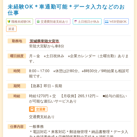
未経験OK＊車通勤可能＊データ入力などのお
仕事
職種未経験OK
交通費別途支給あり
土日祝日が休み
WEB登録OK
派遣
茨城県常陸大宮市
勤務地
常陸大宮駅から車8分
月～金 ※土日祝休み ※企業カレンダー（土曜出勤）ありま
曜日頻度
す。
8:00～17:00 ※休憩は計80分。※8時30分／9時始業も相談可
時間
能です。
【急募】即日～長期
期間
時給1270円＋交 【月収例】265,112円～ ■給与の前払い
時給
が可能な速払いサービスあり
交通費
交通費支給あり
一般事務
仕事内容
＊電話対応＊来客対応＊郵送物管理＊納品書整理＊データ入
力＊申請書作成＊労務関係書類の手続き＊消耗品管…