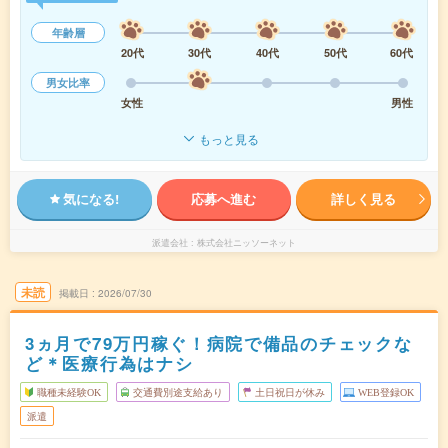
年齢層
20代
30代
40代
50代
60代
男女比率
女性
男性
もっと見る
気になる!
応募へ進む
詳しく見る
派遣会社
株式会社ニッソーネット
未読
掲載日
2026/07/30
3ヵ月で79万円稼ぐ！病院で備品のチェックな
ど＊医療行為はナシ
職種未経験OK
交通費別途支給あり
土日祝日が休み
WEB登録OK
派遣