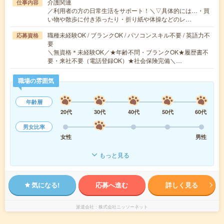
介護関連
仕事内容
／利用者の方の日常生活をサポート！＼▽具体的には…・買
い物や散歩に付き添ったり・折り紙や体操などのレ…
職種未経験OK / ブランクOK / パソコンスキル不要 / 英語力不
応募資格
要
＼無資格＊未経験OK／★年齢不問・ブランクOK★履歴書不
要・来社不要（電話登録OK）★社会保険完備＼…
職場の雰囲気
年齢層
20代
30代
40代
50代
60代
男女比率
女性
男性
もっと見る
気になる!
応募へ進む
詳しく見る
派遣会社
株式会社ニッソーネット