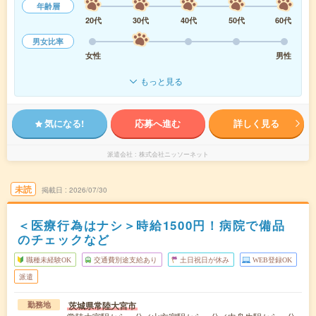
年齢層
20代
30代
40代
50代
60代
男女比率
女性
男性
もっと見る
気になる!
応募へ進む
詳しく見る
派遣会社
株式会社ニッソーネット
未読
掲載日
2026/07/30
＜医療行為はナシ＞時給1500円！病院で備品
のチェックなど
職種未経験OK
交通費別途支給あり
土日祝日が休み
WEB登録OK
派遣
茨城県常陸大宮市
勤務地