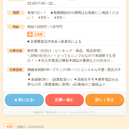
22:0017:00～22:…
単発1日～！ ★勤務開始日や期間はお気軽にご相談くださ
期間
い！ ＃8月～ ＃9月～
時給1,500円～1,875円
時給
交通費
■ 交通費規定内支給 ※派遣先による
軽作業（仕分け・ピッキング・検品、商品管理）
仕事内容
＼DMの仕分け／＜とってもシンプルなので未経験でも安
心！＞▼封入作業及び梱包▼雑誌や書籍などの仕分け…
職種未経験OK / ブランクOK / パソコンスキル不要 / 英語力不
応募資格
要
▼未経験OK！（副業歓迎☆）▼高校生不可▼携帯電話をお
持ちの方（業務連絡に使用）※応募後のご連絡はメ…
気になる!
応募へ進む
詳しく見る
派遣会社
株式会社バイトレ（キャムコムグループ）
未読
掲載日
2026/08/03