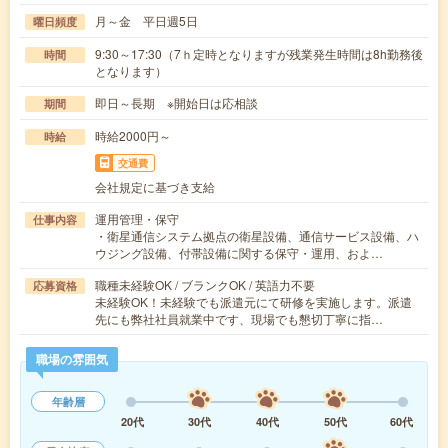
月～金 平日週5日
曜日頻度
9:30～17:30（7ｈ定時となりますが残業発生時間は8h勤務後
時間
となります）
即日～長期 ※開始日は応相談
期間
時給2000円～
時給
交通費
会社規定に基づき支給
運用管理・保守
仕事内容
・衛星通信システム拠点の衛星設備、通信サービス設備、ハ
ウジング設備、付帯設備に関する保守・運用、およ…
職種未経験OK / ブランクOK / 英語力不要
応募資格
未経験OK！未経験でも派遣元にて研修を実施します。派遣
先にも弊社社員就業中です、現場でも懇切丁寧に指…
職場の雰囲気
年齢層
20代
30代
40代
50代
60代