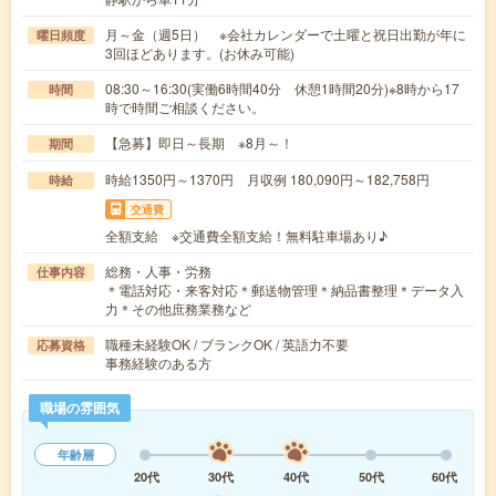
月～金（週5日） ※会社カレンダーで土曜と祝日出勤が年に
曜日頻度
3回ほどあります。(お休み可能)
08:30～16:30(実働6時間40分 休憩1時間20分)※8時から17
時間
時で時間ご相談ください。
【急募】即日～長期 ※8月～！
期間
時給1350円～1370円 月収例 180,090円～182,758円
時給
交通費
全額支給 ※交通費全額支給！無料駐車場あり♪
総務・人事・労務
仕事内容
＊電話対応・来客対応＊郵送物管理＊納品書整理＊データ入
力＊その他庶務業務など
職種未経験OK / ブランクOK / 英語力不要
応募資格
事務経験のある方
職場の雰囲気
年齢層
20代
30代
40代
50代
60代