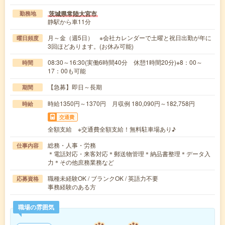
茨城県常陸大宮市
勤務地
静駅から車11分
月～金（週5日） ※会社カレンダーで土曜と祝日出勤が年に
曜日頻度
3回ほどあります。(お休み可能)
08:30～16:30(実働6時間40分 休憩1時間20分)※8：00～
時間
17：00も可能
【急募】即日～長期
期間
時給1350円～1370円 月収例 180,090円～182,758円
時給
交通費
全額支給 ※交通費全額支給！無料駐車場あり♪
総務・人事・労務
仕事内容
＊電話対応・来客対応＊郵送物管理＊納品書整理＊データ入
力＊その他庶務業務など
職種未経験OK / ブランクOK / 英語力不要
応募資格
事務経験のある方
職場の雰囲気