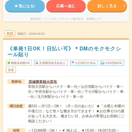
気になる!
応募へ進む
詳しく見る
派遣会社
パーソルテンプスタッフ株式会社 北関東エリア
未読
掲載日
2026/08/03
《単発1日OK！日払い可》＊DMのモクモクシ
ール貼り
職種未経験OK
交通費別途支給あり
土日祝日が休み
WEB登録OK
派遣
茨城県常陸大宮市
勤務地
常陸大宮駅からバイク・車---分／山方宿駅からバイク・車---
分／中舟生駅からバイク・車---分／下小川駅からバイク・車-
--分／玉川村駅からバイク・車---分
週0日～/月1日～OK！ （月～日のあいだ） ★「火曜と木曜の
曜日頻度
午後だけ」など色々な働き方ができます！ ★お仕事ゼロの週
があっても大丈夫。 働きたい日、お休みの希望はお気軽にご
相談ください！
＜1日3時間～OK！＞▼ 例えば… ▼15:00～18:0015:00～
時間