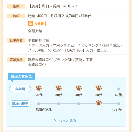
【急募】即日～長期 ※8月～！
期間
時給1400円 月収例 214,760円+残業代
時給
交通費
全額支給
事務的軽作業
仕事内容
＊データ入力（専用システム）＊ピッキング＊検品＊電話・
メール対応（少なめ）【OAスキル】入力・修正が…
職種未経験OK / ブランクOK / 英語力不要
応募資格
未経験OK！
職場の雰囲気
年齢層
20代
30代
40代
50代
60代
職場の様子
活気がある
しずか
もっと見る