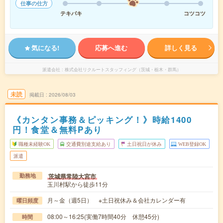
仕事の仕方
テキパキ
コツコツ
気になる!
応募へ進む
詳しく見る
派遣会社
株式会社リクルートスタッフィング（茨城・栃木・群馬）
未読
掲載日
2026/08/03
《カンタン事務＆ピッキング！》時給1400
円！食堂＆無料Pあり
職種未経験OK
交通費別途支給あり
土日祝日が休み
WEB登録OK
派遣
茨城県常陸大宮市
勤務地
玉川村駅から徒歩11分
月～金（週5日） ※土日祝休み＆会社カレンダー有
曜日頻度
08:00～16:25(実働7時間40分 休憩45分)
時間