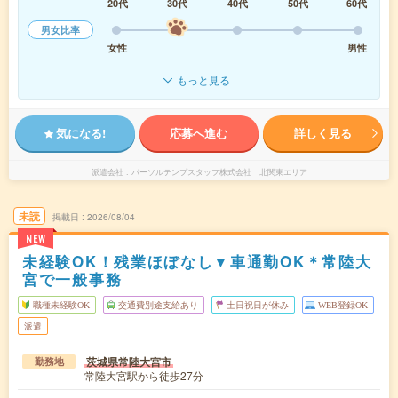
20代
30代
40代
50代
60代
男女比率
女性
男性
もっと見る
気になる!
応募へ進む
詳しく見る
派遣会社
パーソルテンプスタッフ株式会社 北関東エリア
未読
掲載日
2026/08/04
NEW
未経験OK！残業ほぼなし▼車通勤OK＊常陸大
宮で一般事務
職種未経験OK
交通費別途支給あり
土日祝日が休み
WEB登録OK
派遣
茨城県常陸大宮市
勤務地
常陸大宮駅から徒歩27分