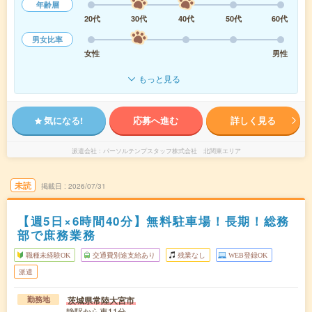
年齢層
20代
30代
40代
50代
60代
男女比率
女性
男性
もっと見る
気になる!
応募へ進む
詳しく見る
派遣会社
パーソルテンプスタッフ株式会社 北関東エリア
未読
掲載日
2026/07/31
【週5日×6時間40分】無料駐車場！長期！総務
部で庶務業務
職種未経験OK
交通費別途支給あり
残業なし
WEB登録OK
派遣
茨城県常陸大宮市
勤務地
静駅から車11分