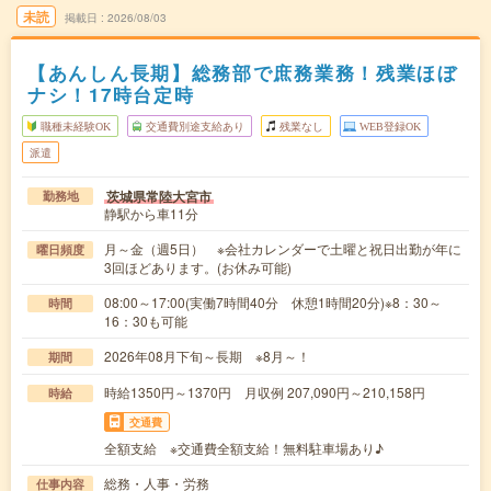
未読
掲載日
2026/08/03
【あんしん長期】総務部で庶務業務！残業ほぼ
ナシ！17時台定時
職種未経験OK
交通費別途支給あり
残業なし
WEB登録OK
派遣
茨城県常陸大宮市
勤務地
静駅から車11分
月～金（週5日） ※会社カレンダーで土曜と祝日出勤が年に
曜日頻度
3回ほどあります。(お休み可能)
08:00～17:00(実働7時間40分 休憩1時間20分)※8：30～
時間
16：30も可能
2026年08月下旬～長期 ※8月～！
期間
時給1350円～1370円 月収例 207,090円～210,158円
時給
交通費
全額支給 ※交通費全額支給！無料駐車場あり♪
総務・人事・労務
仕事内容