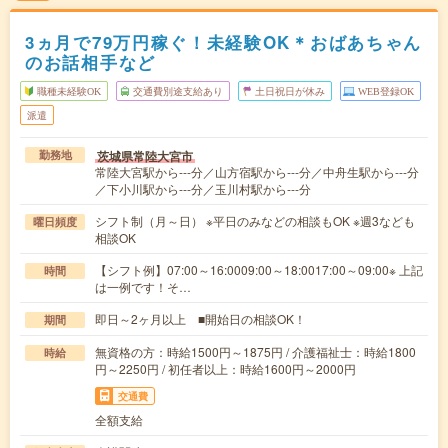
3ヵ月で79万円稼ぐ！未経験OK＊おばあちゃん
のお話相手など
職種未経験OK
交通費別途支給あり
土日祝日が休み
WEB登録OK
派遣
茨城県常陸大宮市
勤務地
常陸大宮駅から---分／山方宿駅から---分／中舟生駅から---分
／下小川駅から---分／玉川村駅から---分
シフト制（月～日） ※平日のみなどの相談もOK ※週3なども
曜日頻度
相談OK
【シフト例】07:00～16:0009:00～18:0017:00～09:00※ 上記
時間
は一例です！そ…
即日～2ヶ月以上 ■開始日の相談OK！
期間
無資格の方：時給1500円～1875円 / 介護福祉士：時給1800
時給
円～2250円 / 初任者以上：時給1600円～2000円
交通費
全額支給