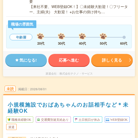
要
【来社不要、WEB登録OK！】〇未経験大歓迎！〇フリータ
ー、主婦(夫) 大歓迎！ ※お仕事の掛け持ち…
職場の雰囲気
年齢層
20代
30代
40代
50代
60代
気になる!
応募へ進む
詳しく見る
派遣会社
株式会社テクノ・サービス
未読
掲載日
2026/08/01
小規模施設でおばあちゃんのお話相手など＊未
経験OK
職種未経験OK
交通費別途支給あり
土日祝日が休み
WEB登録OK
派遣