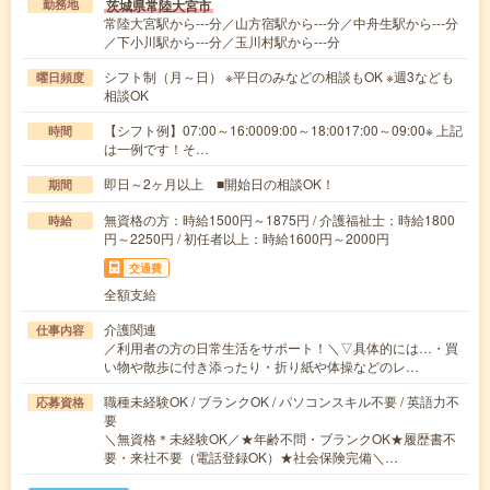
茨城県常陸大宮市
勤務地
常陸大宮駅から---分／山方宿駅から---分／中舟生駅から---分
／下小川駅から---分／玉川村駅から---分
シフト制（月～日） ※平日のみなどの相談もOK ※週3なども
曜日頻度
相談OK
【シフト例】07:00～16:0009:00～18:0017:00～09:00※ 上記
時間
は一例です！そ…
即日～2ヶ月以上 ■開始日の相談OK！
期間
無資格の方：時給1500円～1875円 / 介護福祉士：時給1800
時給
円～2250円 / 初任者以上：時給1600円～2000円
交通費
全額支給
介護関連
仕事内容
／利用者の方の日常生活をサポート！＼▽具体的には…・買
い物や散歩に付き添ったり・折り紙や体操などのレ…
職種未経験OK / ブランクOK / パソコンスキル不要 / 英語力不
応募資格
要
＼無資格＊未経験OK／★年齢不問・ブランクOK★履歴書不
要・来社不要（電話登録OK）★社会保険完備＼…