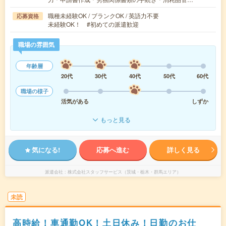
職種未経験OK / ブランクOK / 英語力不要
応募資格
未経験OK！ #初めての派遣歓迎
職場の雰囲気
年齢層
20代
30代
40代
50代
60代
職場の様子
活気がある
しずか
もっと見る
気になる!
応募へ進む
詳しく見る
派遣会社
株式会社スタッフサービス（茨城・栃木・群馬エリア）
未読
高時給！車通勤OK！土日休み！日勤のお仕