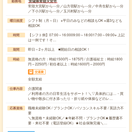
茨城県常陸大宮市
勤務地
常陸大宮駅から---分／山方宿駅から---分／中舟生駅から---分
／下小川駅から---分／玉川村駅から---分
シフト制（月～日） ※平日のみなどの相談もOK ※週3なども
曜日頻度
相談OK
【シフト例】07:00～16:0009:00～18:0017:00～09:00※ 上記
時間
は一例です！そ…
即日～2ヶ月以上 ■開始日の相談OK！
期間
無資格の方：時給1500円～1875円 / 介護福祉士：時給1800
時給
円～2250円 / 初任者以上：時給1600円～2000円
交通費
全額支給
介護関連
仕事内容
／利用者の方の日常生活をサポート！＼▽具体的には…・買
い物や散歩に付き添ったり・折り紙や体操などのレ…
職種未経験OK / ブランクOK / パソコンスキル不要 / 英語力不
応募資格
要
＼無資格＊未経験OK／★年齢不問・ブランクOK★履歴書不
要・来社不要（電話登録OK）★社会保険完備＼…