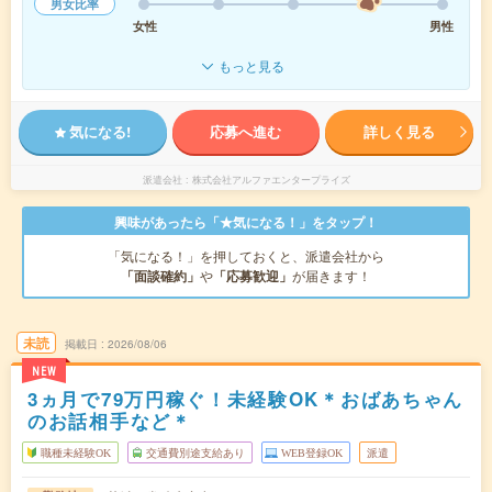
男女比率
女性
男性
もっと見る
気になる!
応募へ進む
詳しく見る
派遣会社
株式会社アルファエンタープライズ
興味があったら「★気になる！」をタップ！
「気になる！」を押しておくと、派遣会社から
「面談確約」
や
「応募歓迎」
が届きます！
未読
掲載日
2026/08/06
NEW
3ヵ月で79万円稼ぐ！未経験OK＊おばあちゃん
のお話相手など＊
職種未経験OK
交通費別途支給あり
WEB登録OK
派遣