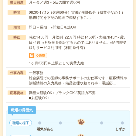
月～金／週3～5日の間で選択可
曜日頻度
08:30-17:15（休憩60分）実働7時間45分（残業少なめ！）
時間
勤務時間を下記の範囲で調整するこ…
即日～長期 ※開始日相談OK
期間
時給1450円 月収例 22万円 時給1450円×実働7h45m×週5
時給
日×4週 ※月収例を保証するものではありません。※給与即受
取りサービス利用可（利用条件有）
交通費
1ヶ月3万円を上限として実費支給
一般事務
仕事内容
総合病院での医師の事務サポートのお仕事です・顧客情報や
診断情報の入力業務・備品管理や頼まれ事・電話応…
職種未経験OK / ブランクOK / 英語力不要
応募資格
■未経験OK！
職場の雰囲気
職場の様子
活気がある
しずか