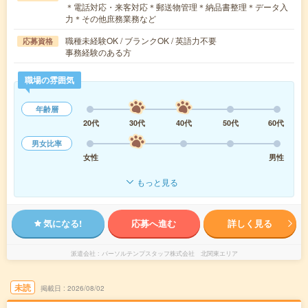
＊電話対応・来客対応＊郵送物管理＊納品書整理＊データ入
力＊その他庶務業務など
職種未経験OK / ブランクOK / 英語力不要
応募資格
事務経験のある方
職場の雰囲気
年齢層
20代
30代
40代
50代
60代
男女比率
女性
男性
もっと見る
気になる!
応募へ進む
詳しく見る
派遣会社
パーソルテンプスタッフ株式会社 北関東エリア
未読
掲載日
2026/08/02