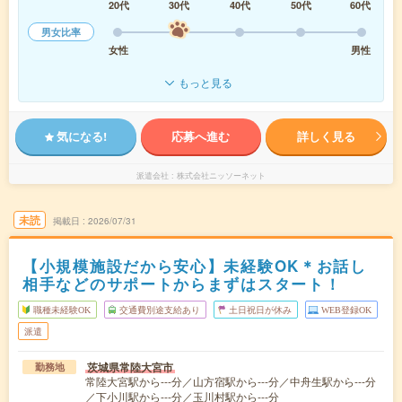
20代
30代
40代
50代
60代
男女比率
女性
男性
もっと見る
気になる!
応募へ進む
詳しく見る
派遣会社
株式会社ニッソーネット
未読
掲載日
2026/07/31
【小規模施設だから安心】未経験OK＊お話し
相手などのサポートからまずはスタート！
職種未経験OK
交通費別途支給あり
土日祝日が休み
WEB登録OK
派遣
茨城県常陸大宮市
勤務地
常陸大宮駅から---分／山方宿駅から---分／中舟生駅から---分
／下小川駅から---分／玉川村駅から---分