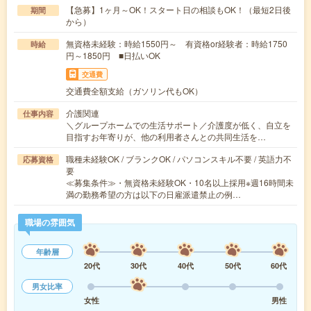
【急募】1ヶ月～OK！スタート日の相談もOK！（最短2日後
期間
から）
無資格未経験：時給1550円～ 有資格or経験者：時給1750
時給
円～1850円 ■日払いOK
交通費
交通費全額支給（ガソリン代もOK）
介護関連
仕事内容
＼グループホームでの生活サポート／介護度が低く、自立を
目指すお年寄りが、他の利用者さんとの共同生活を…
職種未経験OK / ブランクOK / パソコンスキル不要 / 英語力不
応募資格
要
≪募集条件≫・無資格未経験OK・10名以上採用※週16時間未
満の勤務希望の方は以下の日雇派遣禁止の例…
職場の雰囲気
年齢層
20代
30代
40代
50代
60代
男女比率
女性
男性