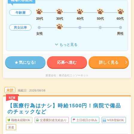
年齢層
20代
30代
40代
50代
60代
男女比率
女性
男性
もっと見る
気になる!
応募へ進む
詳しく見る
派遣会社
株式会社ニッソーネット
未読
掲載日
2026/08/08
NEW
【医療行為はナシ】時給1500円！病院で備品
のチェックなど
職種未経験OK
交通費別途支給あり
土日祝日が休み
WEB登録OK
派遣