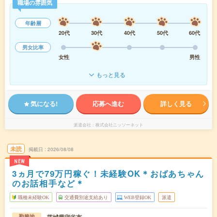
職場の雰囲気
年齢層
20代
30代
40代
50代
60代
男女比率
女性
男性
もっと見る
気になる!
応募へ進む
詳しく見る
派遣会社
株式会社ニッソーネット
未読
掲載日
2026/08/08
NEW
3ヵ月で79万円稼ぐ！未経験OK＊おばあちゃん
のお話相手など＊
職種未経験OK
交通費別途支給あり
WEB登録OK
派遣
茨城県守谷市
勤務地