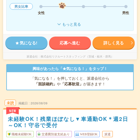
男女比率
女性
男性
もっと見る
気になる!
応募へ進む
詳しく見る
派遣会社
株式会社リクルートスタッフィング（茨城・栃木・群馬）
興味があったら「★気になる！」をタップ！
「気になる！」を押しておくと、派遣会社から
「面談確約」
や
「応募歓迎」
が届きます！
未読
掲載日
2026/08/09
NEW
未経験OK！残業ほぼなし▼車通勤OK＊週2日
～OK！守谷で受付
職種未経験OK
交通費別途支給あり
WEB登録OK
派遣