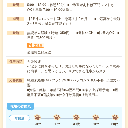
9:00～18:00（休憩60分）■ご希望があれば下記シフトも
時間
OK！早番 7:00～16:00遅番 …
【8月中のスタートOK！急募！】2カ月～ ■ご応募から最短
期間
2～3日後に就業が可能です！
無資格未経験：時給1350円～ ■週払いOK ■扶養内OK ■
時給
日収1万800円以上
交通費
交通費全額支給
介護関連
仕事内容
≪散歩に付き添ったり、お話し相手になったり≫「え？意外
に簡単！」と思うくらい、スグできる仕事からスタ…
職種未経験OK / ブランクOK / パソコンスキル不要 / 英語力不
応募資格
要
■資格・経験・年齢不問■学歴不問■10名以上採用予定！■履
歴書不要■面談確約■社会保険完備■社員登用…
職場の雰囲気
年齢層
20代
30代
40代
50代
60代