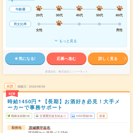
年齢層
20代
30代
40代
50代
60代
男女比率
女性
男性
もっと見る
気になる!
応募へ進む
詳しく見る
派遣会社
株式会社ニッソーネット
未読
掲載日
2026/08/08
NEW
時給1450円＊【長期】お酒好き必見！大手メ
ーカーで事務サポート
職種未経験OK
交通費別途支給あり
WEB登録OK
派遣
茨城県守谷市
勤務地
守谷駅から送迎バス15分