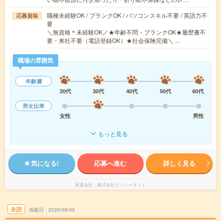
職種未経験OK / ブランクOK / パソコンスキル不要 / 英語力不
応募資格
要
＼無資格＊未経験OK／★年齢不問・ブランクOK★履歴書不
要・来社不要（電話登録OK）★社会保険完備＼…
職場の雰囲気
年齢層
20代
30代
40代
50代
60代
男女比率
女性
男性
もっと見る
気になる!
応募へ進む
詳しく見る
派遣会社
株式会社ニッソーネット
未読
掲載日
2026/08/05