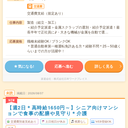
交通費
交通費支給（規定あり）
製造（組立・加工）
仕事内容
＜紹介予定派遣＞金属スクラップの選別・紹介予定派遣！最
長半年で正社員に♪・大きな機械が金属を自動で選…
職種未経験OK / ブランクOK
応募資格
＊普通自動車第一種運転免許ある方＊経験不問＊25～50歳く
らいまでの方が活躍中！
気になる!
応募へ進む
詳しく見る
派遣会社
株式会社日本ワークプレイス
未読
掲載日
2026/08/07
NEW
【週2日＊高時給1650円～】シニア向けマンシ
ョンで食事の配膳や見守り＊介護
交通費別途支給あり
土日祝日が休み
残業なし
WEB登録OK