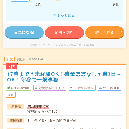
女性
男性
もっと見る
気になる!
応募へ進む
詳しく見る
派遣会社
パーソルテンプスタッフ株式会社 北関東エリア
未読
掲載日
2026/08/08
NEW
17時まで＊未経験OK！残業ほぼなし▼週3日～
OK！守谷で一般事務
職種未経験OK
交通費別途支給あり
土日祝日が休み
WEB登録OK
派遣
茨城県守谷市
勤務地
守谷駅からバス10分
月～金／週3～5日の間で選択可
曜日頻度