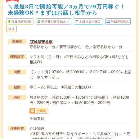
＼最短3日で開始可能／3ヵ月で79万円稼ぐ！
未経験OK＊まずはお話し相手から
職種未経験OK
交通費別途支給あり
土日祝日が休み
WEB登録OK
派遣
茨城県守谷市
勤務地
守谷駅から---分／新守谷駅から---分／南守谷駅から---分
シフト制（月～日） ※平日のみなどの相談もOK ※週3なども
曜日頻度
相談OK
【シフト例】07:00～16:0009:00～18:0017:00～09:00※ 上記
時間
は一例です！そ…
即日～2ヶ月以上 ■開始日の相談OK！
期間
無資格の方：時給1500円～1875円 / 介護福祉士：時給1800
時給
円～2250円 / 初任者以上：時給1600円～2000円
交通費
全額支給
介護関連
仕事内容
／利用者の方の日常生活をサポート！＼▽具体的には…・買
い物や散歩に付き添ったり・折り紙や体操などのレ…