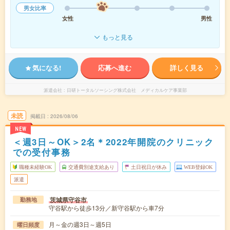
男女比率
女性
男性
もっと見る
気になる!
応募へ進む
詳しく見る
派遣会社
日研トータルソーシング株式会社 メディカルケア事業部
未読
掲載日
2026/08/06
NEW
＜週3日～OK＞2名＊2022年開院のクリニック
での受付事務
職種未経験OK
交通費別途支給あり
土日祝日が休み
WEB登録OK
派遣
茨城県守谷市
勤務地
守谷駅から徒歩13分／新守谷駅から車7分
月～金の週3日～週5日
曜日頻度