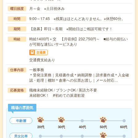
月～金 ※土日祝休み
曜日頻度
9:00～17:45 ※残業はほとんどありません。※休憩60分。
時間
【急募】即日～長期 ※開始日はご相談可能です！
期間
時給1400円＋交 【月収例】232,750円～ ■給与の前払い
時給
が可能な速払いサービスあり
交通費
交通費支給あり
一般事務
仕事内容
＊受発注業務｜見積書作成＊納期調整｜請求書作成＊入金確
認・処理｜棚卸＊倉庫への伝票お渡し｜メール対応…
職種未経験OK / ブランクOK / 英語力不要
応募資格
未経験OK！ #初めての派遣歓迎
職場の雰囲気
年齢層
20代
30代
40代
50代
60代
男女比率