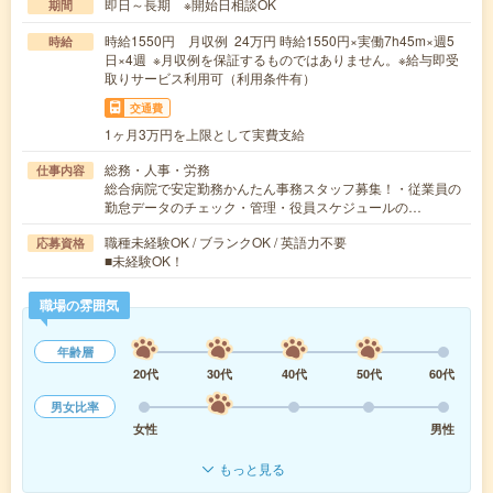
即日～長期 ※開始日相談OK
期間
時給1550円 月収例 24万円 時給1550円×実働7h45m×週5
時給
日×4週 ※月収例を保証するものではありません。※給与即受
取りサービス利用可（利用条件有）
交通費
1ヶ月3万円を上限として実費支給
総務・人事・労務
仕事内容
総合病院で安定勤務かんたん事務スタッフ募集！・従業員の
勤怠データのチェック・管理・役員スケジュールの…
職種未経験OK / ブランクOK / 英語力不要
応募資格
■未経験OK！
職場の雰囲気
年齢層
20代
30代
40代
50代
60代
男女比率
女性
男性
もっと見る