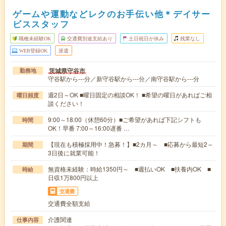
ゲームや運動などレクのお手伝い他＊デイサー
ビススタッフ
職種未経験OK
交通費別途支給あり
土日祝日が休み
残業なし
WEB登録OK
派遣
茨城県守谷市
勤務地
守谷駅から---分／新守谷駅から---分／南守谷駅から---分
週2日～OK ■曜日固定の相談OK！ ■希望の曜日があればご相
曜日頻度
談ください！
9:00～18:00（休憩60分）■ご希望があれば下記シフトも
時間
OK！早番 7:00～16:00遅番 …
【現在も積極採用中！急募！】■2カ月～ ■応募から最短2～
期間
3日後に就業可能！
無資格未経験：時給1350円～ ■週払いOK ■扶養内OK ■
時給
日収1万800円以上
交通費
交通費全額支給
介護関連
仕事内容