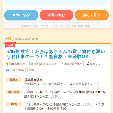
気になる!
応募へ進む
詳しく見る
派遣会社
株式会社リクルートスタッフィング（茨城・栃木・群馬）
未読
掲載日
2026/08/08
NEW
≪時短歓迎！≫おばあちゃんの買い物付き添い
もお仕事の一つ！＊無資格・未経験OK
職種未経験OK
交通費別途支給あり
土日祝日が休み
残業なし
WEB登録OK
派遣
茨城県守谷市
勤務地
守谷駅から---分／新守谷駅から---分／南守谷駅から---分
【週2日～OK】シフト自由・自己申告制 ■曜日固定OK ■ご希
曜日頻度
望の曜日をご相談ください。
【1日5時間～OK】ご希望の時間をご相談ください！▼シフ
時間
ト例日勤 9:00～18:00早番 7:00…