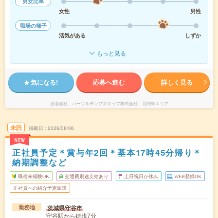
男女比率
女性
男性
職場の様子
活気がある
しずか
もっと見る
気になる!
応募へ進む
詳しく見る
派遣会社
パーソルテンプスタッフ株式会社 北関東エリア
未読
掲載日
2026/08/06
NEW
正社員予定＊賞与年2回＊基本17時45分帰り＊
納期調整など
職種未経験OK
交通費別途支給あり
土日祝日が休み
WEB登録OK
正社員への紹介予定派遣
茨城県守谷市
勤務地
守谷駅から徒歩7分