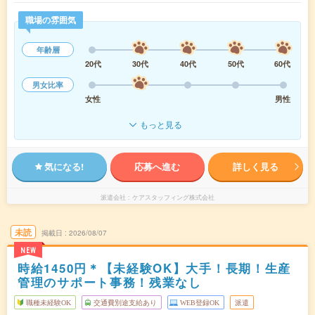
職場の雰囲気
年齢層
20代
30代
40代
50代
60代
男女比率
女性
男性
もっと見る
気になる!
応募へ進む
詳しく見る
派遣会社
ケアスタッフィング株式会社
未読
掲載日
2026/08/07
NEW
時給1450円＊【未経験OK】大手！長期！生産
管理のサポート事務！残業なし
職種未経験OK
交通費別途支給あり
WEB登録OK
派遣