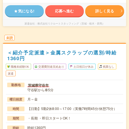
気になる!
応募へ進む
詳しく見る
派遣会社
株式会社リクルートスタッフィング（茨城・栃木・群馬）
未読
＜紹介予定派遣＞金属スクラップの選別/時給
1360円
職種未経験OK
交通費別途支給あり
土日祝日が休み
残業なし
派遣
茨城県守谷市
勤務地
守谷駅から車5分
月～金
曜日頻度
【日勤】5勤2休8:00～17:00（実働7時間45分/休憩75分）
時間
・長期 ・即日スタートOK！
期間
時給1360円
時給