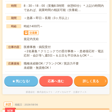
8：30～18：00（実働8.5時間 休憩60分）＊上記の時間内
時間
であれば、就業時間の相談可能（扶養範…
＜急募＞即日～長期（3ヶ月以上）
期間
時給1400円～
時給
交通費
規定内支給
医療事務・病院受付
仕事内容
＜2名募集＊クリニックでの受付事務＞・患者様応対・電話
応対・会計等＼週3日～＆土日も平日休みもOK＊…
職種未経験OK / ブランクOK / 英語力不要
応募資格
未経験・無資格OK！
気になる!
応募へ進む
詳しく見る
派遣会社
株式会社ルフト・メディカルケア 土浦オフィス
未読
掲載日
2026/08/06
NEW