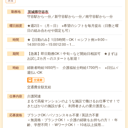
派遣
茨城県守谷市
勤務地
守谷駅から---分／新守谷駅から---分／南守谷駅から---分
★週2日～（月～日） ※希望のシフトを毎月提出（日数と曜
曜日頻度
日の組み合わせや固定も可）
★【日勤のみ】1日5時間～OK！≪シフト例≫9:00～
時間
14:0010:00～15:0012:00～1…
【急募】即日勤務OK！中旬～など開始日相談可 ★まずは
期間
お試し2カ月～のスタートも歓迎！
経験者時給1650円～ 介護福祉士時給1700円～ ※日払い/
時給
週払いOK
交通費
交通費全額支給
介護関連
仕事内容
まるで高級マンションのような施設で働けるお仕事です！で
きたばかりの施設が多く、利用者さんの要介護度も…
ブランクOK / パソコンスキル不要 / 英語力不要
応募資格
＜無資格・ブランクOK！＞介護の経験をお持ちの方！・年
齢、学歴不問！・WワークOK！・10名以上採用…