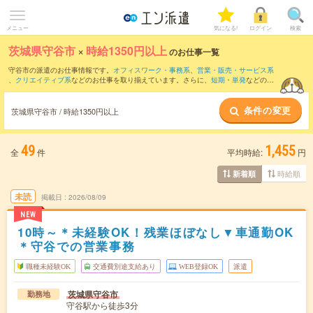
メニュー
気になる!
ログイン
検索
茨城県守谷市
×
時給1350円以上
のお仕事一覧
守谷市の派遣のお仕事情報です。
オフィスワーク・事務系
、
営業・販売・サービス系
、
クリエイティブ系
などのお仕事を取り揃えています。さらに、
短期
・
単発
などの期
間や、
職種未経験OK
などのこだわり条件で絞り込んでいただけます。
条件の変更
茨城県守谷市 / 時給1350円以上
49
1,455
全
件
平均時給:
円
時給順
新着順
未読
掲載日
2026/08/09
NEW
10時～＊未経験OK！残業ほぼなし▼車通勤OK
＊守谷での営業事務
職種未経験OK
交通費別途支給あり
WEB登録OK
派遣
茨城県守谷市
勤務地
守谷駅から徒歩3分