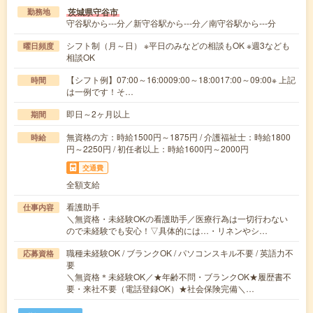
茨城県守谷市
勤務地
守谷駅から---分／新守谷駅から---分／南守谷駅から---分
シフト制（月～日） ※平日のみなどの相談もOK ※週3なども
曜日頻度
相談OK
【シフト例】07:00～16:0009:00～18:0017:00～09:00※ 上記
時間
は一例です！そ…
即日～2ヶ月以上
期間
無資格の方：時給1500円～1875円 / 介護福祉士：時給1800
時給
円～2250円 / 初任者以上：時給1600円～2000円
交通費
全額支給
看護助手
仕事内容
＼無資格・未経験OKの看護助手／医療行為は一切行わない
ので未経験でも安心！▽具体的には…・リネンやシ…
職種未経験OK / ブランクOK / パソコンスキル不要 / 英語力不
応募資格
要
＼無資格＊未経験OK／★年齢不問・ブランクOK★履歴書不
要・来社不要（電話登録OK）★社会保険完備＼…