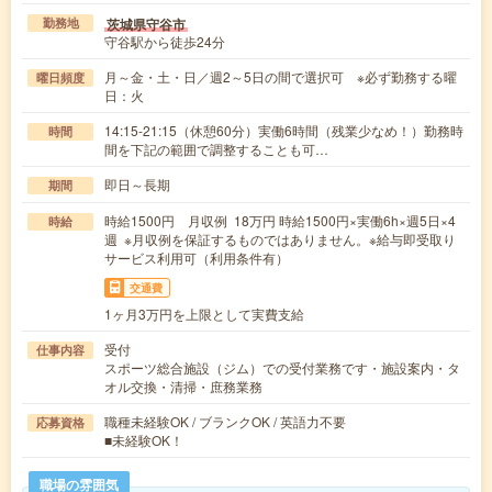
茨城県守谷市
勤務地
守谷駅から徒歩24分
月～金・土・日／週2～5日の間で選択可 ※必ず勤務する曜
曜日頻度
日：火
14:15-21:15（休憩60分）実働6時間（残業少なめ！）勤務時
時間
間を下記の範囲で調整することも可…
即日～長期
期間
時給1500円 月収例 18万円 時給1500円×実働6h×週5日×4
時給
週 ※月収例を保証するものではありません。※給与即受取り
サービス利用可（利用条件有）
交通費
1ヶ月3万円を上限として実費支給
受付
仕事内容
スポーツ総合施設（ジム）での受付業務です・施設案内・タ
オル交換・清掃・庶務業務
職種未経験OK / ブランクOK / 英語力不要
応募資格
■未経験OK！
職場の雰囲気