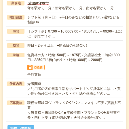
茨城県守谷市
勤務地
守谷駅から---分／新守谷駅から---分／南守谷駅から---分
シフト制（月～日） ※平日のみなどの相談もOK ※週3なども
曜日頻度
相談OK
【シフト例】07:00～16:0009:00～18:0017:00～09:00※ 上記
時間
は一例です！そ…
即日～2ヶ月以上 ■開始日の相談OK！
期間
無資格の方：時給1500円～1875円 / 介護福祉士：時給1800
時給
円～2250円 / 初任者以上：時給1600円～2000円
交通費
全額支給
介護関連
仕事内容
／利用者の方の日常生活をサポート！＼▽具体的には…・買
い物や散歩に付き添ったり・折り紙や体操などのレ…
職種未経験OK / ブランクOK / パソコンスキル不要 / 英語力不
応募資格
要
＼無資格＊未経験OK／★年齢不問・ブランクOK★履歴書不
要・来社不要（電話登録OK）★社会保険完備＼…
職場の雰囲気