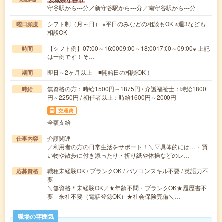
守谷駅から---分／新守谷駅から---分／南守谷駅から---分
シフト制（月～日） ※平日のみなどの相談もOK ※週3なども
曜日頻度
相談OK
【シフト例】07:00～16:0009:00～18:0017:00～09:00※ 上記
時間
は一例です！そ…
即日～2ヶ月以上 ■開始日の相談OK！
期間
無資格の方：時給1500円～1875円 / 介護福祉士：時給1800
時給
円～2250円 / 初任者以上：時給1600円～2000円
交通費
全額支給
介護関連
仕事内容
／利用者の方の日常生活をサポート！＼▽具体的には…・買
い物や散歩に付き添ったり・折り紙や体操などのレ…
職種未経験OK / ブランクOK / パソコンスキル不要 / 英語力不
応募資格
要
＼無資格＊未経験OK／★年齢不問・ブランクOK★履歴書不
要・来社不要（電話登録OK）★社会保険完備＼…
職場の雰囲気