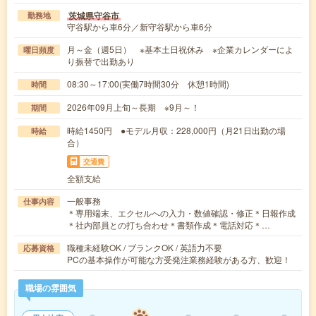
茨城県守谷市
勤務地
守谷駅から車6分／新守谷駅から車6分
月～金（週5日） ※基本土日祝休み ※企業カレンダーによ
曜日頻度
り振替で出勤あり
08:30～17:00(実働7時間30分 休憩1時間)
時間
2026年09月上旬～長期 ※9月～！
期間
時給1450円 ●モデル月収：228,000円（月21日出勤の場
時給
合）
交通費
全額支給
一般事務
仕事内容
＊専用端末、エクセルへの入力・数値確認・修正＊日報作成
＊社内部員との打ち合わせ＊書類作成＊電話対応＊…
職種未経験OK / ブランクOK / 英語力不要
応募資格
PCの基本操作が可能な方受発注業務経験がある方、歓迎！
職場の雰囲気