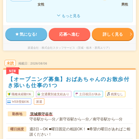
女性
男性
もっと見る
気になる!
応募へ進む
詳しく見る
派遣会社
株式会社スタッフサービス（茨城・栃木・群馬エリア）
未読
掲載日
2026/08/06
NEW
【オープニング募集】おばあちゃんのお散歩付
き添いも仕事の1つ
職種未経験OK
交通費別途支給あり
土日祝日が休み
残業なし
WEB登録OK
派遣
茨城県守谷市
勤務地
守谷駅から---分／新守谷駅から---分／南守谷駅から---分
週2日～OK ■曜日固定の相談OK！ ■希望の曜日があればご相
曜日頻度
談ください！