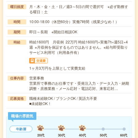
月・木・金・土・日／週3～5日の間で選択可 ※必ず勤務す
曜日頻度
る曜日：土
10:00-18:00（休憩60分）実働7時間（残業少なめ！）
時間
即日～長期 ※開始日相談OK
期間
時給1600円 月収例 22万円 時給1600円×実働7h×週5日×4
時給
週 ※月収例を保証するものではありません。※給与即受取り
サービス利用可（利用条件有）
交通費
1ヶ月3万円を上限として実費支給
営業事務
仕事内容
営業所で事務のお仕事です・受発注入力・データ入力・納期
調整・庶務業務・メール応対・電話応対、来客応対…
職種未経験OK / ブランクOK / 英語力不要
応募資格
■未経験OK！
職場の雰囲気
年齢層
20代
30代
40代
50代
60代