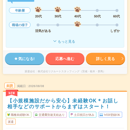
年齢層
20代
30代
40代
50代
60代
職場の様子
活気がある
しずか
もっと見る
気になる!
応募へ進む
詳しく見る
派遣会社
株式会社リクルートスタッフィング（茨城・栃木・群馬）
未読
掲載日
2026/08/08
NEW
【小規模施設だから安心】未経験OK＊お話し
相手などのサポートからまずはスタート！
職種未経験OK
交通費別途支給あり
土日祝日が休み
WEB登録OK
派遣