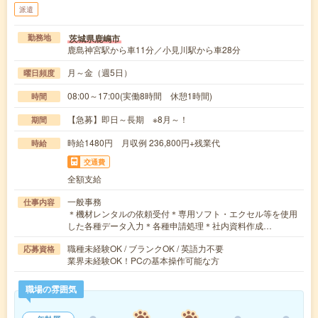
派遣
茨城県鹿嶋市
勤務地
鹿島神宮駅から車11分／小見川駅から車28分
月～金（週5日）
曜日頻度
08:00～17:00(実働8時間 休憩1時間)
時間
【急募】即日～長期 ※8月～！
期間
時給1480円 月収例 236,800円+残業代
時給
交通費
全額支給
一般事務
仕事内容
＊機材レンタルの依頼受付＊専用ソフト・エクセル等を使用
した各種データ入力＊各種申請処理＊社内資料作成…
職種未経験OK / ブランクOK / 英語力不要
応募資格
業界未経験OK！PCの基本操作可能な方
職場の雰囲気