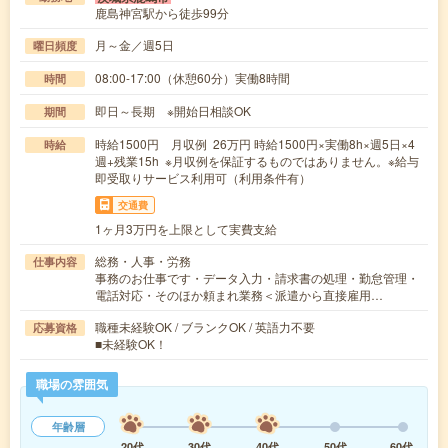
鹿島神宮駅から徒歩99分
月～金／週5日
曜日頻度
08:00-17:00（休憩60分）実働8時間
時間
即日～長期 ※開始日相談OK
期間
時給1500円 月収例 26万円 時給1500円×実働8h×週5日×4
時給
週+残業15h ※月収例を保証するものではありません。※給与
即受取りサービス利用可（利用条件有）
交通費
1ヶ月3万円を上限として実費支給
総務・人事・労務
仕事内容
事務のお仕事です・データ入力・請求書の処理・勤怠管理・
電話対応・そのほか頼まれ業務＜派遣から直接雇用…
職種未経験OK / ブランクOK / 英語力不要
応募資格
■未経験OK！
職場の雰囲気
年齢層
20代
30代
40代
50代
60代