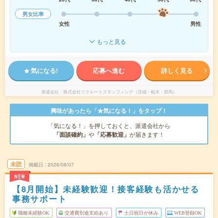
男女比率
女性
男性
もっと見る
気になる!
応募へ進む
詳しく見る
派遣会社
株式会社リクルートスタッフィング（茨城・栃木・群馬）
興味があったら「★気になる！」をタップ！
「気になる！」を押しておくと、派遣会社から
「面談確約」
や
「応募歓迎」
が届きます！
未読
掲載日
2026/08/07
NEW
【8月開始】未経験歓迎！接客経験も活かせる
事務サポート
職種未経験OK
交通費別途支給あり
土日祝日が休み
WEB登録OK