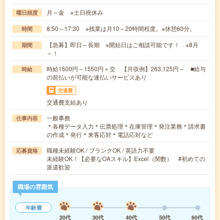
月～金 ※土日祝休み
曜日頻度
8:50～17:30 ※残業は月10～20時間程度。※休憩60分。
時間
【急募】即日～長期 ※開始日はご相談可能です！ ※8月
期間
～！
時給1500円～1550円＋交 【月収例】263,125円～ ■給与
時給
の前払いが可能な速払いサービスあり
交通費
交通費支給あり
一般事務
仕事内容
＊各種データ入力＊伝票処理＊在庫管理＊発注業務＊請求書
の作成＊発行＊来客応対＊電話応対など
職種未経験OK / ブランクOK / 英語力不要
応募資格
未経験OK！【必要なOAスキル】Excel（関数） #初めての
派遣歓迎
職場の雰囲気
年齢層
20代
30代
40代
50代
60代