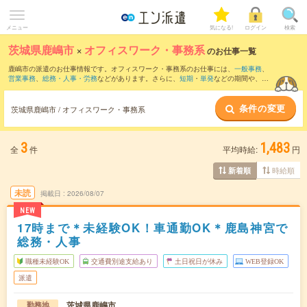
メニュー
気になる!
ログイン
検索
茨城県鹿嶋市
×
オフィスワーク・事務系
のお仕事一覧
鹿嶋市の派遣のお仕事情報です。オフィスワーク・事務系のお仕事には、
一般事務
、
営業事務
、
総務・人事・労務
などがあります。さらに、
短期
・
単発
などの期間や、
職
種未経験OK
などのこだわり条件で絞り込んでいただけます。
条件の変更
茨城県鹿嶋市 / オフィスワーク・事務系
3
1,483
全
件
平均時給:
円
時給順
新着順
未読
掲載日
2026/08/07
NEW
17時まで＊未経験OK！車通勤OK＊鹿島神宮で
総務・人事
職種未経験OK
交通費別途支給あり
土日祝日が休み
WEB登録OK
派遣
茨城県鹿嶋市
勤務地