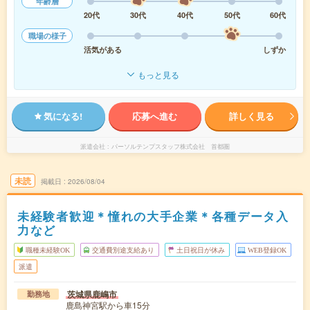
年齢層
20代
30代
40代
50代
60代
職場の様子
活気がある
しずか
もっと見る
気になる!
応募へ進む
詳しく見る
派遣会社
パーソルテンプスタッフ株式会社 首都圏
未読
掲載日
2026/08/04
未経験者歓迎＊憧れの大手企業＊各種データ入
力など
職種未経験OK
交通費別途支給あり
土日祝日が休み
WEB登録OK
派遣
茨城県鹿嶋市
勤務地
鹿島神宮駅から車15分