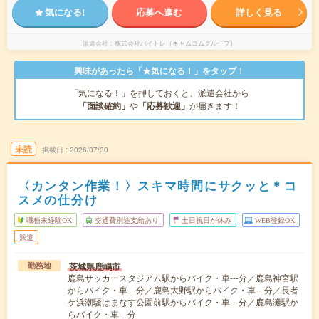
気になる!
応募へ進む
詳しく見る
派遣会社
株式会社バイトレ（キャムコムグループ）
興味があったら「★気になる！」をタップ！
「気になる！」を押しておくと、派遣会社から
「面談確約」
や
「応募歓迎」
が届きます！
未読
掲載日
2026/07/30
〈カンタン作業！〉スキマ時間にサクッと＊コ
スメの仕分け
職種未経験OK
交通費別途支給あり
土日祝日が休み
WEB登録OK
派遣
茨城県鹿嶋市
勤務地
鹿島サッカースタジアム駅からバイク・車---分／鹿島神宮駅
からバイク・車---分／鹿島大野駅からバイク・車---分／長者
ケ浜潮騒はまなす公園前駅からバイク・車---分／鹿島灘駅か
らバイク・車---分