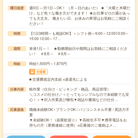
週0日～/月1日～OK！ （月～日のあいだ） ★「火曜と木曜だ
曜日頻度
け」など色々な働き方ができます！ ★お仕事ゼロの週があっ
ても大丈夫。 働きたい日、お休みの希望はお気軽にご相談く
ださい！
【1日3時間～も相談OK!】＜シフト例＞9:00～12:0010:00～
時間
15:00 12:00～17…
単発1日～！ ★勤務開始日や期間はお気軽にご相談くださ
期間
い！ ＃8月～ ＃9月～
時給1,500円～1,875円
時給
交通費
■ 交通費規定内支給 ※派遣先による
軽作業（仕分け・ピッキング・検品、商品管理）
仕事内容
＼コスメの仕分け／＜とってもシンプルなので未経験でも安
心！＞▼封入作業及び梱包▼雑誌や書籍などの仕分…
職種未経験OK / ブランクOK / パソコンスキル不要 / 英語力不
応募資格
要
▼未経験OK！（副業歓迎☆）▼高校生不可▼携帯電話をお
持ちの方（業務連絡に使用）※応募後のご連絡はメ…