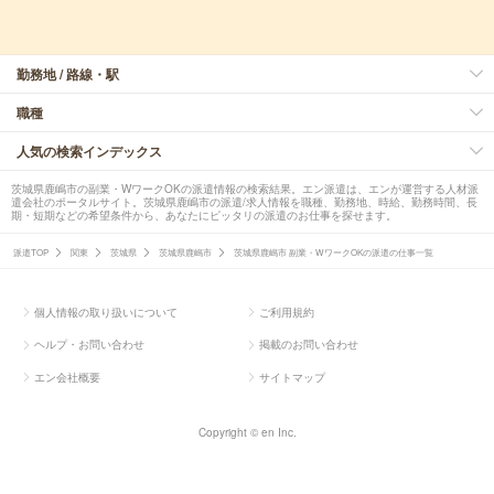
勤務地 / 路線・駅
職種
人気の検索インデックス
茨城県鹿嶋市の副業・WワークOKの派遣情報の検索結果。エン派遣は、エンが運営する人材派
遣会社のポータルサイト。茨城県鹿嶋市の派遣/求人情報を職種、勤務地、時給、勤務時間、長
期・短期などの希望条件から、あなたにピッタリの派遣のお仕事を探せます。
派遣TOP
関東
茨城県
茨城県鹿嶋市
茨城県鹿嶋市 副業・WワークOKの派遣の仕事一覧
個人情報の取り扱いについて
ご利用規約
ヘルプ・お問い合わせ
掲載のお問い合わせ
エン会社概要
サイトマップ
Copyright © en Inc.