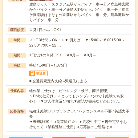
鹿島サッカースタジアム駅からバイク・車---分／鹿島神宮駅
からバイク・車---分／鹿島大野駅からバイク・車---分／長者
ケ浜潮騒はまなす公園前駅からバイク・車---分／鹿島灘駅か
らバイク・車---分
単発1日のみ～OK！
曜日頻度
＜1日3時間～OK！＞▼ 例えば… ▼15:00～18:0015:00～
時間
22:0017:00～22:…
1日だけの単発OK！ ＃8月～ ＃9月～
期間
時給1,500円～1,875円
時給
交通費
■ 交通費規定内支給 ※派遣先による
軽作業（仕分け・ピッキング・検品、商品管理）
仕事内容
＼DMの仕分け／＜とってもシンプルなので未経験でも安
心！＞▼封入作業及び梱包▼雑誌や書籍などの仕分け…
職種未経験OK / ブランクOK / パソコンスキル不要 / 英語力不
応募資格
要
▼未経験OK！（副業歓迎☆）▼高校生不可▼携帯電話をお
持ちの方（業務連絡に使用）※応募後のご連絡はメ…