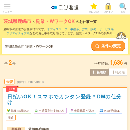
メニュー
気になる!
ログイン
検索
茨城県鹿嶋市
×
副業・WワークOK
のお仕事一覧
鹿嶋市の派遣のお仕事情報です。
オフィスワーク・事務系
、
営業・販売・サービス系
、
クリエイティブ系
などのお仕事を取り揃えています。副業・WワークOKの条件の他
に、
交通費別途支給あり
、
職種未経験OK
、
友だちと一緒の応募OK
などのこだわり条
件も取り揃えています。
条件の変更
茨城県鹿嶋市 / 副業・WワークOK
2
1,636
全
件
平均時給:
円
時給順
新着順
未読
掲載日
2026/08/06
NEW
日払いOK！スマホでカンタン登録＊DMの仕分
け
職種未経験OK
交通費別途支給あり
土日祝日が休み
WEB登録OK
派遣
茨城県鹿嶋市
勤務地