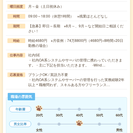
月～金（土日祝休み）
曜日頻度
09:00～18:00（休憩1時間） ※残業ほとんどなし
時間
【急募】即日～長期 ※8月～、9月～など開始日ご相談くだ
期間
さい！
時給4680円 ※月収例：74万8800円（4680円×8時間×20日
時給
勤務の場合）
社内SE
仕事内容
・社内OA系システムやサーバの管理に携わっていただきま
す。・主に下記を担当いただきます。 -Wind…
ブランクOK / 英語力不要
応募資格
・社内OA系システムやサーバーの管理を行った実務経験2年
以上＊職種問わず、スキルある方やフリーランス…
職場の雰囲気
年齢層
20代
30代
40代
50代
60代
男女比率
女性
男性