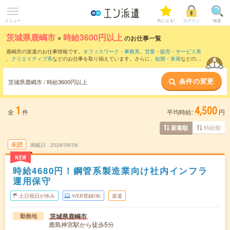
メニュー
気になる!
ログイン
検索
茨城県鹿嶋市
×
時給3600円以上
のお仕事一覧
鹿嶋市の派遣のお仕事情報です。
オフィスワーク・事務系
、
営業・販売・サービス系
、
クリエイティブ系
などのお仕事を取り揃えています。さらに、
短期
・
単発
などの期
間や、
職種未経験OK
などのこだわり条件で絞り込んでいただけます。
条件の変更
茨城県鹿嶋市 / 時給3600円以上
1
4,500
全
件
平均時給:
円
時給順
新着順
未読
掲載日
2026/08/06
NEW
時給4680円！鋼管系製造業向け社内インフラ
運用保守
土日祝日が休み
WEB登録OK
派遣
茨城県鹿嶋市
勤務地
鹿島神宮駅から徒歩5分