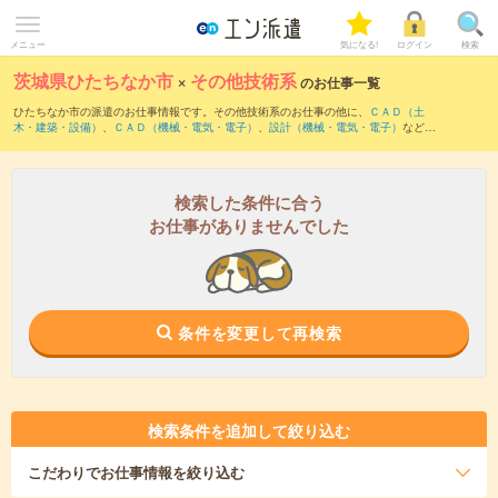
メニュー
気になる!
ログイン
検索
茨城県ひたちなか市
×
その他技術系
のお仕事一覧
ひたちなか市の派遣のお仕事情報です。その他技術系のお仕事の他に、
ＣＡＤ（土
木・建築・設備）
、
ＣＡＤ（機械・電気・電子）
、
設計（機械・電気・電子）
などを
取り揃えています。さらに、
短期
・
単発
などの期間や、
職種未経験OK
などのこだわり
条件で絞り込んでいただけます。
検索した条件に合う
お仕事がありませんでした
条件を変更して再検索
検索条件を追加して絞り込む
こだわり
でお仕事情報を絞り込む