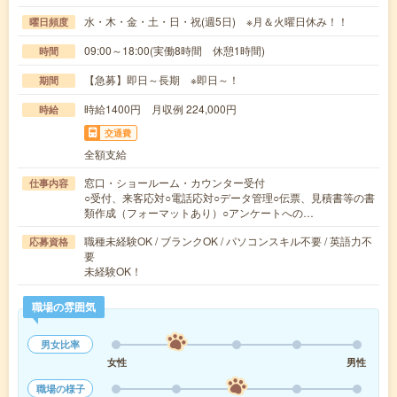
水・木・金・土・日・祝(週5日) ※月＆火曜日休み！！
曜日頻度
09:00～18:00(実働8時間 休憩1時間)
時間
【急募】即日～長期 ※即日～！
期間
時給1400円 月収例 224,000円
時給
交通費
全額支給
窓口・ショールーム・カウンター受付
仕事内容
○受付、来客応対○電話応対○データ管理○伝票、見積書等の書
類作成（フォーマットあり）○アンケートへの…
職種未経験OK / ブランクOK / パソコンスキル不要 / 英語力不
応募資格
要
未経験OK！
職場の雰囲気
男女比率
女性
男性
職場の様子