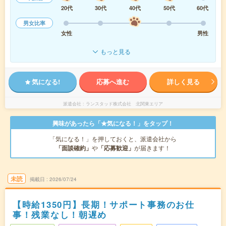
20代
30代
40代
50代
60代
男女比率
女性
男性
もっと見る
気になる!
応募へ進む
詳しく見る
派遣会社
ランスタッド株式会社 北関東エリア
興味があったら「★気になる！」をタップ！
「気になる！」を押しておくと、派遣会社から
「面談確約」
や
「応募歓迎」
が届きます！
未読
掲載日
2026/07/24
【時給1350円】長期！サポート事務のお仕
事！残業なし！朝遅め