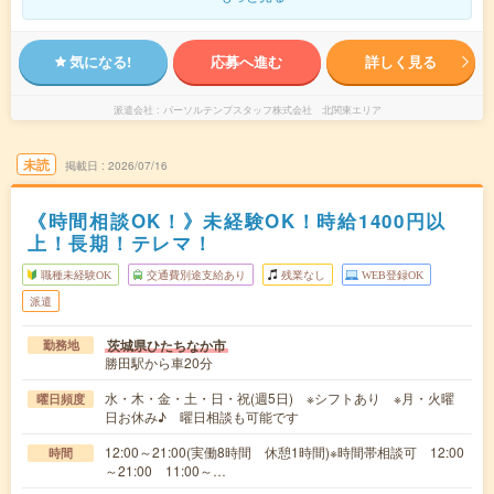
気になる!
応募へ進む
詳しく見る
派遣会社
パーソルテンプスタッフ株式会社 北関東エリア
未読
掲載日
2026/07/16
《時間相談OK！》未経験OK！時給1400円以
上！長期！テレマ！
職種未経験OK
交通費別途支給あり
残業なし
WEB登録OK
派遣
茨城県ひたちなか市
勤務地
勝田駅から車20分
水・木・金・土・日・祝(週5日) ※シフトあり ※月・火曜
曜日頻度
日お休み♪ 曜日相談も可能です
12:00～21:00(実働8時間 休憩1時間)※時間帯相談可 12:00
時間
～21:00 11:00～…