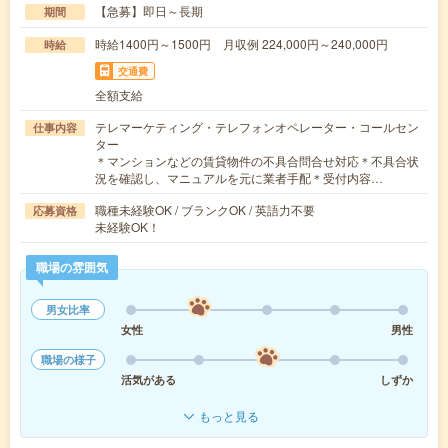
【急募】即日～長期
期間
時給1400円～1500円 月収例 224,000円～240,000円
時給
交通費
全額支給
テレマーケティング・テレフォンオペレーター・コールセン
仕事内容
ター
＊マンションなどの賃貸物件の不具合問合せ対応＊不具合状
況を確認し、マニュアルを元に業者手配＊受付内容…
職種未経験OK / ブランクOK / 英語力不要
応募資格
未経験OK！
職場の雰囲気
男女比率
女性
男性
職場の様子
活気がある
しずか
もっと見る