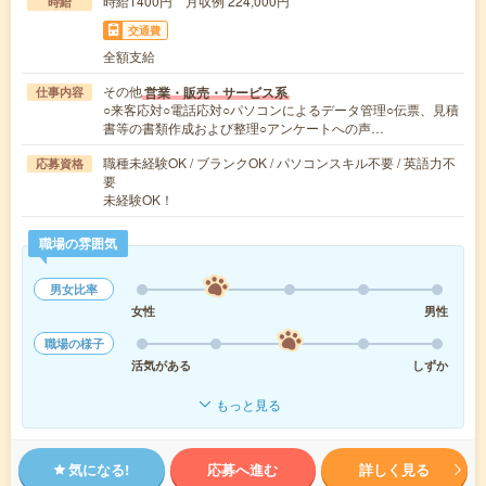
時給1400円 月収例 224,000円
時給
交通費
全額支給
その他
営業・販売・サービス系
仕事内容
○来客応対○電話応対○パソコンによるデータ管理○伝票、見積
書等の書類作成および整理○アンケートへの声…
職種未経験OK / ブランクOK / パソコンスキル不要 / 英語力不
応募資格
要
未経験OK！
職場の雰囲気
男女比率
女性
男性
職場の様子
活気がある
しずか
もっと見る
気になる!
応募へ進む
詳しく見る