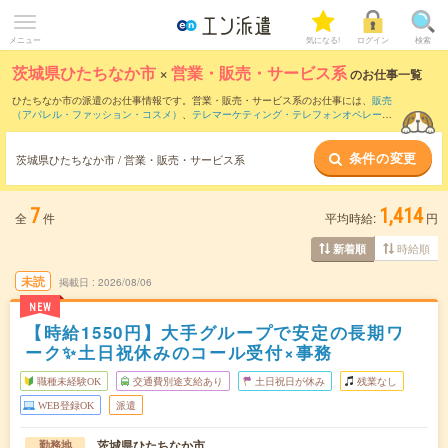
メニュー
気になる!
ログイン
検索
茨城県ひたちなか市
×
営業・販売・サービス系
のお仕事一覧
ひたちなか市の派遣のお仕事情報です。営業・販売・サービス系のお仕事には、
販売
（アパレル・ファッション・コスメ）
、
テレマーケティング・テレフォンオペレータ
ー・コールセンター
、
窓口・ショールーム・カウンター受付
などがあります。さら
に、
短期
・
単発
などの期間や、
職種未経験OK
などのこだわり条件で絞り込んでいただ
条件の変更
けます。
茨城県ひたちなか市 / 営業・販売・サービス系
7
1,414
全
件
平均時給:
円
時給順
新着順
未読
掲載日
2026/08/06
NEW
【時給1550円】大手グループで安定の長期ワ
ーク✨土日祝休みのコール受付×事務
職種未経験OK
交通費別途支給あり
土日祝日が休み
残業なし
WEB登録OK
派遣
茨城県ひたちなか市
勤務地