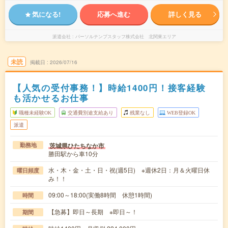
気になる!
応募へ進む
詳しく見る
派遣会社
パーソルテンプスタッフ株式会社 北関東エリア
未読
掲載日
2026/07/16
【人気の受付事務！】時給1400円！接客経験
も活かせるお仕事
職種未経験OK
交通費別途支給あり
残業なし
WEB登録OK
派遣
茨城県ひたちなか市
勤務地
勝田駅から車10分
水・木・金・土・日・祝(週5日) ※週休2日：月＆火曜日休
曜日頻度
み！！
09:00～18:00(実働8時間 休憩1時間)
時間
【急募】即日～長期 ※即日～！
期間