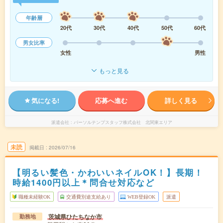
年齢層
20代
30代
40代
50代
60代
男女比率
女性
男性
もっと見る
気になる!
応募へ進む
詳しく見る
派遣会社
パーソルテンプスタッフ株式会社 北関東エリア
未読
掲載日
2026/07/16
【明るい髪色・かわいいネイルOK！】長期！
時給1400円以上＊問合せ対応など
職種未経験OK
交通費別途支給あり
WEB登録OK
派遣
茨城県ひたちなか市
勤務地