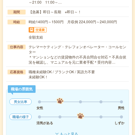
～21:00 11:00～…
【急募】即日～長期 ※即日～！
期間
時給1400円～1500円 月収例 224,000円～240,000円
時給
交通費
全額支給
テレマーケティング・テレフォンオペレーター・コールセン
仕事内容
ター
＊マンションなどの賃貸物件の不具合問合せ対応＊不具合状
況を確認し、マニュアルを元に業者手配＊受付内容…
職種未経験OK / ブランクOK / 英語力不要
応募資格
未経験OK！
職場の雰囲気
男女比率
女性
男性
職場の様子
活気がある
しずか
もっと見る