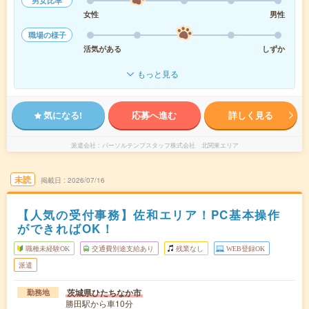
男女比率
女性
男性
職場の様子
活気がある
しずか
もっと見る
気になる!
応募へ進む
詳しく見る
派遣会社
パーソルテンプスタッフ株式会社 北関東エリア
未読
掲載日
2026/07/16
【人気の受付事務】佐和エリア！PC基本操作
ができればOK！
職種未経験OK
交通費別途支給あり
残業なし
WEB登録OK
派遣
茨城県ひたちなか市
勤務地
勝田駅から車10分