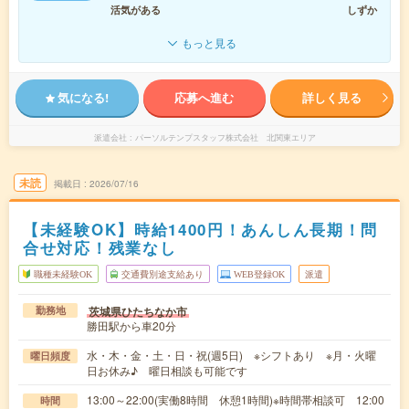
活気がある
しずか
もっと見る
気になる!
応募へ進む
詳しく見る
派遣会社
パーソルテンプスタッフ株式会社 北関東エリア
未読
掲載日
2026/07/16
【未経験OK】時給1400円！あんしん長期！問
合せ対応！残業なし
職種未経験OK
交通費別途支給あり
WEB登録OK
派遣
茨城県ひたちなか市
勤務地
勝田駅から車20分
水・木・金・土・日・祝(週5日) ※シフトあり ※月・火曜
曜日頻度
日お休み♪ 曜日相談も可能です
13:00～22:00(実働8時間 休憩1時間)※時間帯相談可 12:00
時間