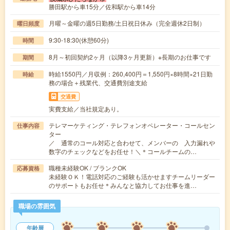
勝田駅から車15分／佐和駅から車14分
月曜～金曜の週5日勤務/土日祝日休み（完全週休2日制）
曜日頻度
9:30-18:30(休憩60分)
時間
8月～初回契約2ヶ月（以降3ヶ月更新）※長期のお仕事です
期間
時給1550円／月収例：260,400円＝1,550円×8時間×21日勤
時給
務の場合＋残業代、交通費別途支給
交通費
実費支給／当社規定あり。
テレマーケティング・テレフォンオペレーター・コールセン
仕事内容
ター
／ 通常のコール対応と合わせて、メンバーの 入力漏れや
数字のチェックなどをお任せ！＼＊コールチームの…
職種未経験OK / ブランクOK
応募資格
未経験ＯＫ！電話対応のご経験も活かせますチームリーダー
のサポートもお任せ＊みんなと協力してお仕事を進…
職場の雰囲気
年齢層