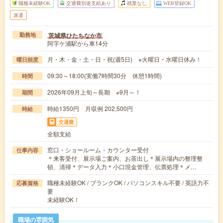
職種未経験OK
交通費別途支給あり
残業なし
WEB登録OK
派遣
茨城県ひたちなか市
勤務地
阿字ケ浦駅から車14分
月・木・金・土・日・祝(週5日) ※火曜日・水曜日休み！
曜日頻度
09:30～18:00(実働7時間30分 休憩1時間)
時間
2026年09月上旬～長期 ※9月～！
期間
時給1350円 月収例 202,500円
時給
交通費
全額支給
窓口・ショールーム・カウンター受付
仕事内容
＊来客受付、展示場ご案内、お茶出し＊展示場内の整理整
頓、清掃＊データ入力＊小口現金管理、伝票処理＊メ…
職種未経験OK / ブランクOK / パソコンスキル不要 / 英語力不
応募資格
要
未経験OK！
職場の雰囲気