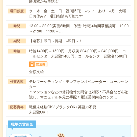
勝田駅から車20分
水・木・金・土・日・祝(週5日) ※シフトあり ※月・火曜
曜日頻度
日お休み♪ 曜日相談も可能です
13:00～22:00(実働8時間 休憩1時間)※時間帯相談可 12:00
時間
～21:00 11:00～…
【急募】即日～長期 ※即日～！
期間
時給1400円～1500円 月収例 224,000円～240,000円 コ
時給
ールセンター未経験1400円、コールセンター経験者1500円
交通費
全額支給
テレマーケティング・テレフォンオペレーター・コールセン
仕事内容
ター
＊マンションなどの賃貸物件の問合せ対応＊不具合などを確
認し、マニュアルを元に手配＊電話受付内容のシス…
職種未経験OK / ブランクOK / 英語力不要
応募資格
未経験OK！
職場の雰囲気