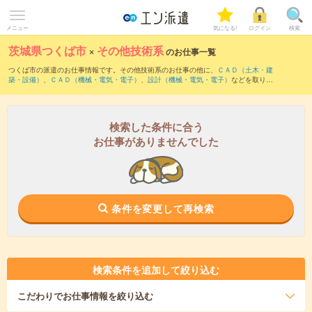
メニュー
気になる!
ログイン
検索
茨城県つくば市
×
その他技術系
のお仕事一覧
つくば市の派遣のお仕事情報です。その他技術系のお仕事の他に、
ＣＡＤ（土木・建
築・設備）
、
ＣＡＤ（機械・電気・電子）
、
設計（機械・電気・電子）
などを取り揃
えています。さらに、
短期
・
単発
などの期間や、
職種未経験OK
などのこだわり条件で
絞り込んでいただけます。
検索した条件に合う
お仕事がありませんでした
条件を変更して再検索
検索条件を追加して絞り込む
こだわり
でお仕事情報を絞り込む