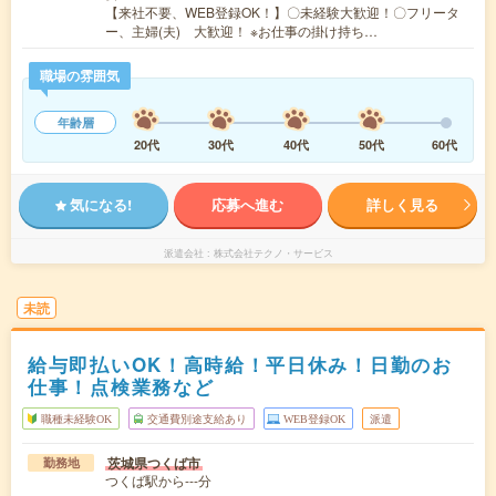
【来社不要、WEB登録OK！】〇未経験大歓迎！〇フリータ
ー、主婦(夫) 大歓迎！ ※お仕事の掛け持ち…
職場の雰囲気
年齢層
20代
30代
40代
50代
60代
気になる!
応募へ進む
詳しく見る
派遣会社
株式会社テクノ・サービス
未読
給与即払いOK！高時給！平日休み！日勤のお
仕事！点検業務など
職種未経験OK
交通費別途支給あり
WEB登録OK
派遣
茨城県つくば市
勤務地
つくば駅から---分