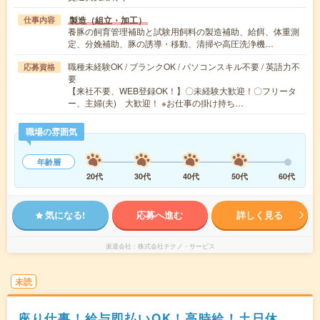
製造（組立・加工）
仕事内容
養豚の飼育管理補助と試験用飼料の製造補助、給餌、体重測
定、分娩補助、豚の誘導・移動、清掃や高圧洗浄機…
職種未経験OK / ブランクOK / パソコンスキル不要 / 英語力不
応募資格
要
【来社不要、WEB登録OK！】〇未経験大歓迎！〇フリータ
ー、主婦(夫) 大歓迎！ ※お仕事の掛け持ち…
職場の雰囲気
年齢層
20代
30代
40代
50代
60代
気になる!
応募へ進む
詳しく見る
派遣会社
株式会社テクノ・サービス
未読
座り仕事！給与即払いOK！高時給！土日休