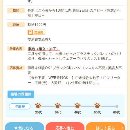
す。
長期【ご応募から1週間以内(最短2日目)のスピード就業が可
期間
能】即日～
時給1600円
時給
交通費
交通費支給有り
製造（組立・加工）
仕事内容
工具を使用して、出来上がったプラスチックパレットのバリ
取り、機械へセットしてエアーでバリのカスを飛ば…
職種未経験OK / ブランクOK / パソコンスキル不要 / 英語力不
応募資格
要
【来社不要、WEB登録OK！】〇未経験大歓迎！〇フリータ
ー、主婦(夫) 大歓迎！ ※お仕事の掛け持ち…
職場の雰囲気
年齢層
20代
30代
40代
50代
60代
気になる!
応募へ進む
詳しく見る