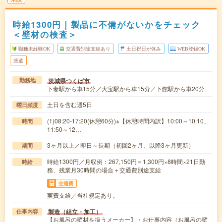
時給1300円｜製品に不備がないかをチェック
＜壁材の検査＞
職種未経験OK
交通費別途支給あり
土日祝日が休み
WEB登録OK
派遣
茨城県つくば市
勤務地
下妻駅から車15分／大宝駅から車15分／下館駅から車20分
土日を含む週5日
曜日頻度
(1)08:20-17:20(休憩60分)※【休憩時間内訳】10:00～10:10、
時間
11:50～12…
3ヶ月以上／即日～長期（初回2ヶ月、以降3ヶ月更新）
期間
時給1300円／月収例：267,150円＝1,300円×8時間×21日勤
時給
務、残業月30時間の場合＋交通費別途支給
交通費
実費支給／当社規定あり。
製造（組立・加工）
仕事内容
【お風呂の壁材を扱うメーカー】・お仕事内容（お風呂の壁