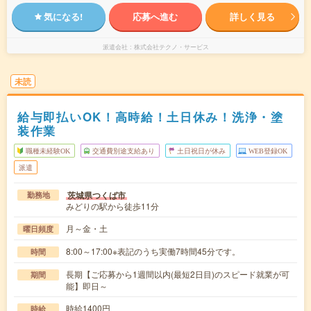
気になる!
応募へ進む
詳しく見る
派遣会社
株式会社テクノ・サービス
未読
給与即払いOK！高時給！土日休み！洗浄・塗
装作業
職種未経験OK
交通費別途支給あり
土日祝日が休み
WEB登録OK
派遣
茨城県つくば市
勤務地
みどりの駅から徒歩11分
月～金・土
曜日頻度
8:00～17:00※表記のうち実働7時間45分です。
時間
長期【ご応募から1週間以内(最短2日目)のスピード就業が可
期間
能】即日～
時給1400円
時給