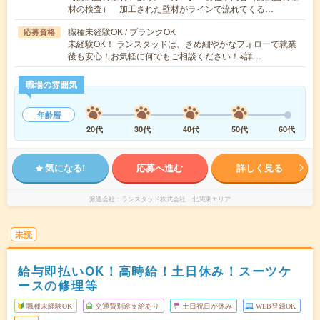
材の検査） 加工された壁材がラインで流れてくる…
職種未経験OK / ブランクOK
応募資格
未経験OK！ ランスタッドは、きめ細やかなフォローで就業
後も安心！お気軽に何でもご相談ください！※詳…
職場の雰囲気
年齢層
20代
30代
40代
50代
60代
気になる!
応募へ進む
詳しく見る
派遣会社
ランスタッド株式会社 北関東エリア
未読
給与即払いOK！高時給！土日休み！スーツケ
ースの修理等
職種未経験OK
交通費別途支給あり
土日祝日が休み
WEB登録OK