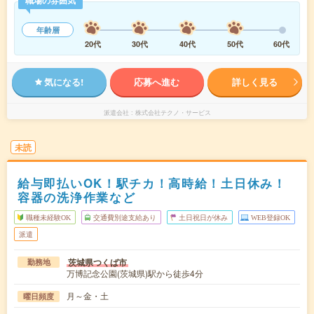
年齢層
20代
30代
40代
50代
60代
気になる!
応募へ進む
詳しく見る
派遣会社
株式会社テクノ・サービス
未読
給与即払いOK！駅チカ！高時給！土日休み！
容器の洗浄作業など
職種未経験OK
交通費別途支給あり
土日祝日が休み
WEB登録OK
派遣
茨城県つくば市
勤務地
万博記念公園(茨城県)駅から徒歩4分
月～金・土
曜日頻度