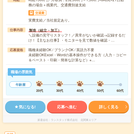
務の場合＋残業代、交通費別途支給
交通費
実費支給／当社規定あり。
製造（組立・加工）
仕事内容
＼設備の見守りスタッフ！／異常がないか確認→記録するだ
け！【主なお仕事】・モニターを見て数値を確認・…
職種未経験OK / ブランクOK / 英語力不要
応募資格
未経験OKExcel・Wordの基本操作ができる方（入力・コピー
＆ペースト・印刷・簡単な計算など）※…
職場の雰囲気
年齢層
20代
30代
40代
50代
60代
気になる!
応募へ進む
詳しく見る
派遣会社
ランスタッド株式会社 北関東エリア