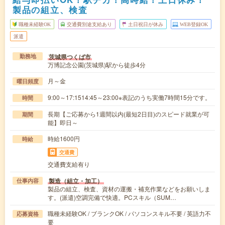
製品の組立、検査
職種未経験OK
交通費別途支給あり
土日祝日が休み
WEB登録OK
派遣
茨城県つくば市
勤務地
万博記念公園(茨城県)駅から徒歩4分
月～金
曜日頻度
9:00～17:1514:45～23:00※表記のうち実働7時間15分です。
時間
長期【ご応募から1週間以内(最短2日目)のスピード就業が可
期間
能】即日～
時給1600円
時給
交通費
交通費支給有り
製造（組立・加工）
仕事内容
製品の組立、検査、資材の運搬・補充作業などをお願いしま
す。(派遣)空調完備で快適。PCスキル（SUM…
職種未経験OK / ブランクOK / パソコンスキル不要 / 英語力不
応募資格
要