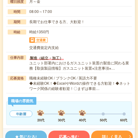
月～金
曜日頻度
08:00～17:00
時間
長期でお仕事できる方、大歓迎！
期間
時給1350円
時給
交通費
交通費規定内支給
製造（組立・加工）
仕事内容
ユニット部署内におけるガスユニット装置の製造に関わる業
務【取扱製品情報】ガスユニット装置※注意事項※…
職種未経験OK / ブランクOK / 英語力不要
応募資格
◆未経験OK！◆ExcelやWordの操作できる方歓迎！◆ネット
ワーク関係の経験者歓迎！〇まずは事前…
職場の雰囲気
年齢層
20代
30代
40代
50代
60代
気になる!
応募へ進む
詳しく見る