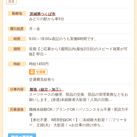
派遣
茨城県つくば市
勤務地
みどりの駅から車5分
月～金
曜日頻度
9:00～18:00※表記のうち実働8時間です。
時間
長期【ご応募から1週間以内(最短2日目)のスピード就業が可
期間
能】即日～
時給1450円
時給
交通費
交通費支給有り
製造（組立・加工）
仕事内容
スーツケースの修理、部品の交換、部品の管理業務などをお
願いします。(派遣)未経験者大歓迎！人気の日勤…
職種未経験OK / ブランクOK / パソコンスキル不要 / 英語力不
応募資格
要
【来社不要、WEB登録OK！】〇未経験大歓迎！〇フリータ
ー、主婦(夫) 大歓迎！ ※お仕事の掛け持ち…
職場の雰囲気