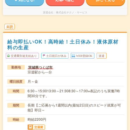
派遣会社
株式会社テクノ・サービス
未読
給与即払いOK！高時給！土日休み！液体原材
料の生産
交通費別途支給あり
土日祝日が休み
WEB登録OK
派遣
茨城県つくば市
勤務地
宗道駅から---分
月～金
曜日頻度
6:30～15:0013:00～21:308:30～17:00※表記のうち実働7時
時間
間30分です。
長期【ご応募から1週間以内(最短2日目)のスピード就業が可
期間
能】即日～
時給2200円
時給
交通費