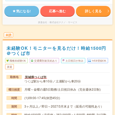
気になる!
応募へ進む
詳しく見る
派遣会社
株式会社テクノ・サービス
未読
未経験OK！モニターを見るだけ！時給1500円
＠つくば市
職種未経験OK
交通費別途支給あり
土日祝日が休み
WEB登録OK
派遣
茨城県つくば市
勤務地
つくば駅から車10分／土浦駅から車20分
月曜～金曜の週5日勤務/土日祝日休み（完全週休2日制）
曜日頻度
(1)09:00-17:45(休憩45分)
時間
3ヶ月以上／即日～2027/3月末まで（延長の可能性あり）
期間
時給1500円／月収例：252,000円＝1,500円×8時間×21日勤
時給