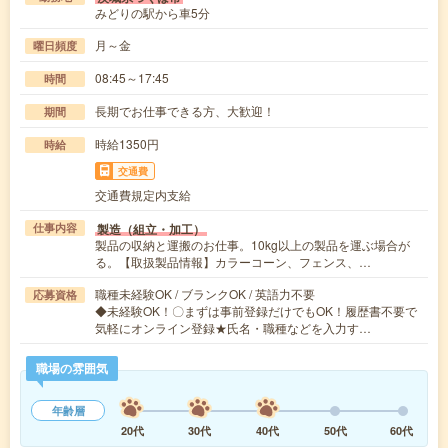
みどりの駅から車5分
月～金
曜日頻度
08:45～17:45
時間
長期でお仕事できる方、大歓迎！
期間
時給1350円
時給
交通費
交通費規定内支給
製造（組立・加工）
仕事内容
製品の収納と運搬のお仕事。10kg以上の製品を運ぶ場合が
る。【取扱製品情報】カラーコーン、フェンス、…
職種未経験OK / ブランクOK / 英語力不要
応募資格
◆未経験OK！〇まずは事前登録だけでもOK！履歴書不要で
気軽にオンライン登録★氏名・職種などを入力す…
職場の雰囲気
年齢層
20代
30代
40代
50代
60代