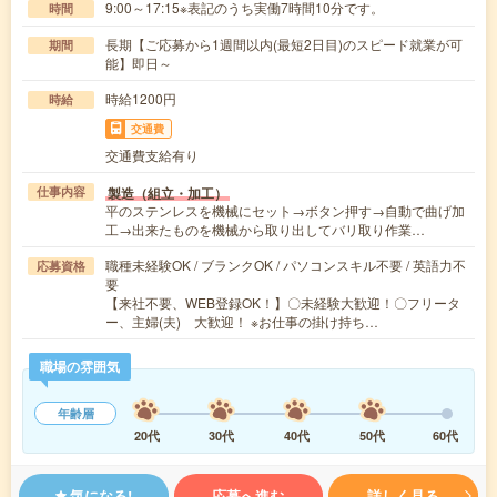
9:00～17:15※表記のうち実働7時間10分です。
時間
長期【ご応募から1週間以内(最短2日目)のスピード就業が可
期間
能】即日～
時給1200円
時給
交通費
交通費支給有り
製造（組立・加工）
仕事内容
平のステンレスを機械にセット→ボタン押す→自動で曲げ加
工→出来たものを機械から取り出してバリ取り作業…
職種未経験OK / ブランクOK / パソコンスキル不要 / 英語力不
応募資格
要
【来社不要、WEB登録OK！】〇未経験大歓迎！〇フリータ
ー、主婦(夫) 大歓迎！ ※お仕事の掛け持ち…
職場の雰囲気
年齢層
20代
30代
40代
50代
60代
気になる!
応募へ進む
詳しく見る