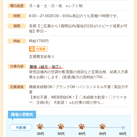
月～金・土・日・祝 ※シフト制
曜日頻度
8:30～21:0020:30～9:00※表記のうち実働11時間です。
時間
長期【ご応募から1週間以内(最短2日目)のスピード就業が可
期間
能】即日～
時給1700円
時給
交通費
交通費支給有り
製造（組立・加工）
仕事内容
研究設備内の空調や配電盤の巡回など定期点検、結果入力業
務をお願いします。(派遣)魅力の高時給1700…
職種未経験OK / ブランクOK / パソコンスキル不要 / 英語力不
応募資格
要
【来社不要、WEB登録OK！】〇未経験大歓迎！〇フリータ
ー、主婦(夫) 大歓迎！ ※お仕事の掛け持ち…
職場の雰囲気
年齢層
20代
30代
40代
50代
60代