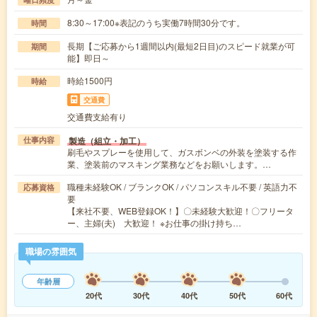
8:30～17:00※表記のうち実働7時間30分です。
時間
長期【ご応募から1週間以内(最短2日目)のスピード就業が可
期間
能】即日～
時給1500円
時給
交通費
交通費支給有り
製造（組立・加工）
仕事内容
刷毛やスプレーを使用して、ガスボンベの外装を塗装する作
業、塗装前のマスキング業務などをお願いします。…
職種未経験OK / ブランクOK / パソコンスキル不要 / 英語力不
応募資格
要
【来社不要、WEB登録OK！】〇未経験大歓迎！〇フリータ
ー、主婦(夫) 大歓迎！ ※お仕事の掛け持ち…
職場の雰囲気
年齢層
20代
30代
40代
50代
60代