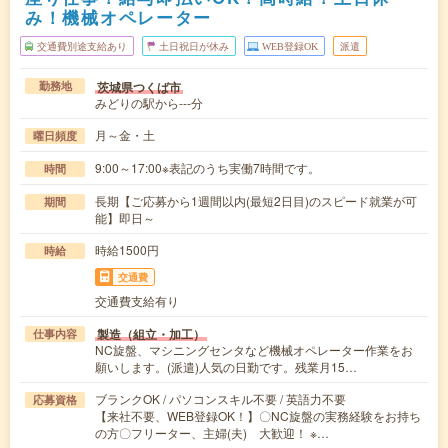
み！機械オペレーター
交通費別途支給あり
土日祝日が休み
WEB登録OK
派遣
茨城県つくば市
勤務地
みどりの駅から---分
月～金・土
曜日頻度
9:00～17:00※表記のうち実働7時間です。
時間
長期【ご応募から1週間以内(最短2日目)のスピード就業が可
期間
能】即日～
時給1500円
時給
交通費
交通費支給有り
製造（組立・加工）
仕事内容
NC旋盤、マシニングセンタなど機械オペレーター作業をお
願いします。(派遣)人気の日勤です。残業月15…
ブランクOK / パソコンスキル不要 / 英語力不要
応募資格
【来社不要、WEB登録OK！】〇NC旋盤の実務経験をお持ち
の方〇フリーター、主婦(夫) 大歓迎！ ※…