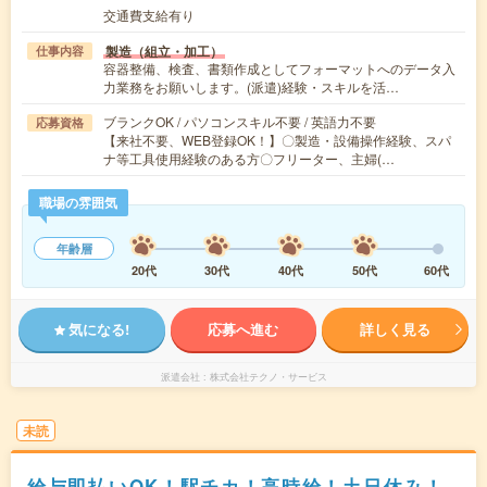
交通費支給有り
製造（組立・加工）
仕事内容
容器整備、検査、書類作成としてフォーマットへのデータ入
力業務をお願いします。(派遣)経験・スキルを活…
ブランクOK / パソコンスキル不要 / 英語力不要
応募資格
【来社不要、WEB登録OK！】〇製造・設備操作経験、スパ
ナ等工具使用経験のある方〇フリーター、主婦(…
職場の雰囲気
年齢層
20代
30代
40代
50代
60代
気になる!
応募へ進む
詳しく見る
派遣会社
株式会社テクノ・サービス
未読
給与即払いOK！駅チカ！高時給！土日休み！