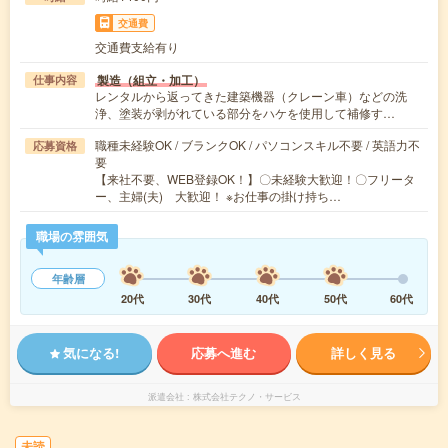
交通費
交通費支給有り
製造（組立・加工）
仕事内容
レンタルから返ってきた建築機器（クレーン車）などの洗
浄、塗装が剥がれている部分をハケを使用して補修す…
職種未経験OK / ブランクOK / パソコンスキル不要 / 英語力不
応募資格
要
【来社不要、WEB登録OK！】〇未経験大歓迎！〇フリータ
ー、主婦(夫) 大歓迎！ ※お仕事の掛け持ち…
職場の雰囲気
年齢層
20代
30代
40代
50代
60代
気になる!
応募へ進む
詳しく見る
派遣会社
株式会社テクノ・サービス
未読