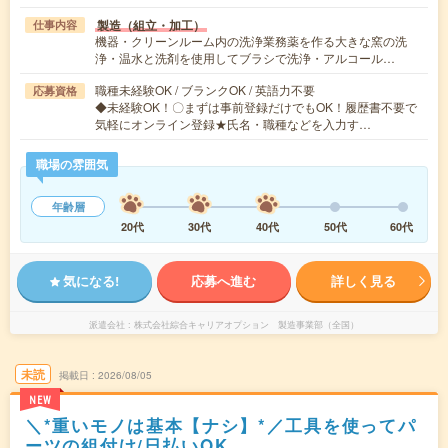
製造（組立・加工）
仕事内容
機器・クリーンルーム内の洗浄業務薬を作る大きな窯の洗
浄・温水と洗剤を使用してブラシで洗浄・アルコール…
職種未経験OK / ブランクOK / 英語力不要
応募資格
◆未経験OK！〇まずは事前登録だけでもOK！履歴書不要で
気軽にオンライン登録★氏名・職種などを入力す…
職場の雰囲気
年齢層
20代
30代
40代
50代
60代
気になる!
応募へ進む
詳しく見る
派遣会社
株式会社綜合キャリアオプション 製造事業部（全国）
未読
掲載日
2026/08/05
NEW
＼*重いモノは基本【ナシ】*／工具を使ってパ
ーツの組付け/日払いOK