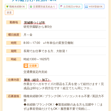
職種未経験OK
交通費別途支給あり
土日祝日が休み
WEB登録OK
派遣
茨城県つくば市
勤務地
研究学園駅から車5分
月～金
曜日頻度
8:00～17:00 ※1年単位の変形労働制
時間
長期でお仕事できる方、大歓迎！
期間
時給1300～1625円
時給
交通費
交通費規定内支給
製造（組立・加工）
仕事内容
作業台でハガキサイズの部品を工具を使って組付けます！完
成品は60センチ四方位です！組立てたら同じフロ…
職種未経験OK / ブランクOK / パソコンスキル不要 / 英語力不
応募資格
要
◆未経験/ブランクOK！◆製造経験のある方も活躍中！〇ま
ずは事前登録だけでもOK！履歴書不要で気軽に…