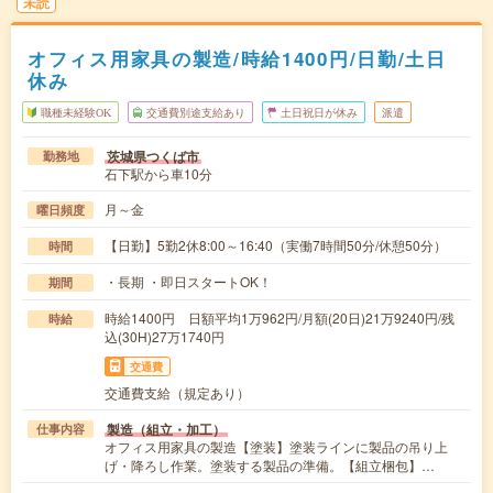
未読
オフィス用家具の製造/時給1400円/日勤/土日
休み
職種未経験OK
交通費別途支給あり
土日祝日が休み
派遣
茨城県つくば市
勤務地
石下駅から車10分
月～金
曜日頻度
【日勤】5勤2休8:00～16:40（実働7時間50分/休憩50分）
時間
・長期 ・即日スタートOK！
期間
時給1400円 日額平均1万962円/月額(20日)21万9240円/残
時給
込(30H)27万1740円
交通費
交通費支給（規定あり）
製造（組立・加工）
仕事内容
オフィス用家具の製造【塗装】塗装ラインに製品の吊り上
げ・降ろし作業。塗装する製品の準備。【組立梱包】…