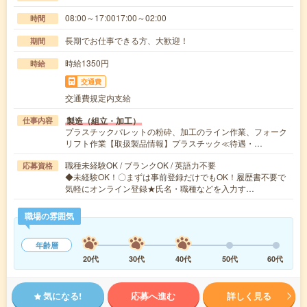
08:00～17:0017:00～02:00
時間
長期でお仕事できる方、大歓迎！
期間
時給1350円
時給
交通費
交通費規定内支給
製造（組立・加工）
仕事内容
プラスチックパレットの粉砕、加工のライン作業、フォーク
リフト作業【取扱製品情報】プラスチック≪待遇・…
職種未経験OK / ブランクOK / 英語力不要
応募資格
◆未経験OK！〇まずは事前登録だけでもOK！履歴書不要で
気軽にオンライン登録★氏名・職種などを入力す…
職場の雰囲気
年齢層
20代
30代
40代
50代
60代
気になる!
応募へ進む
詳しく見る