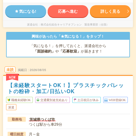
気になる!
応募へ進む
詳しく見る
派遣会社
株式会社綜合キャリアオプション 製造事業部（全国）
興味があったら「★気になる！」をタップ！
「気になる！」を押しておくと、派遣会社から
「面談確約」
や
「応募歓迎」
が届きます！
未読
掲載日
2026/08/05
NEW
【未経験スタートOK！】プラスチックパレッ
トの粉砕・加工/日払いOK
職種未経験OK
交通費別途支給あり
土日祝日が休み
WEB登録OK
派遣
茨城県つくば市
勤務地
つくば駅から車29分
月～金
曜日頻度