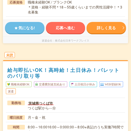
職種未経験OK / ブランクOK
応募資格
＊資格・経験不問＊18～55歳くらいまでの男性活躍中！＊3
名募集
気になる!
応募へ進む
詳しく見る
派遣会社
株式会社日本ワークプレイス
未読
給与即払いOK！高時給！土日休み！パレット
のバリ取り等
職種未経験OK
交通費別途支給あり
土日祝日が休み
WEB登録OK
派遣
茨城県つくば市
勤務地
つくば駅から---分
月～金・祝
曜日頻度
8:00～16:0016:00～0:000:00～8:00※表記のうち実働7時間で
時間