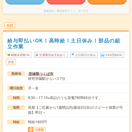
派遣会社
株式会社テクノ・サービス
未読
給与即払いOK！高時給！土日休み！部品の組
立作業
職種未経験OK
交通費別途支給あり
土日祝日が休み
WEB登録OK
派遣
茨城県つくば市
勤務地
研究学園駅からバス7分
月～金
曜日頻度
8:30～17:15※表記のうち実働7時間45分です。
時間
長期【ご応募から1週間以内(最短2日目)のスピード就業が可
期間
能】即日～
時給1400円
時給
交通費