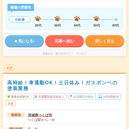
職場の雰囲気
年齢層
20代
30代
40代
50代
60代
気になる!
応募へ進む
詳しく見る
派遣会社
株式会社テクノ・サービス
未読
高時給！車通勤OK！土日休み！ガスボンベの
塗装業務
職種未経験OK
交通費別途支給あり
土日祝日が休み
WEB登録OK
派遣
茨城県つくば市
勤務地
つくば駅から---分
月～金
曜日頻度