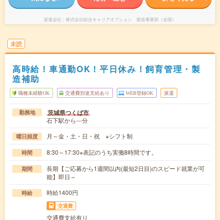
派遣会社
株式会社綜合キャリアオプション 製造事業部（全国）
未読
高時給！車通勤OK！平日休み！飼育管理・製
造補助
職種未経験OK
交通費別途支給あり
WEB登録OK
派遣
茨城県つくば市
勤務地
石下駅から---分
月～金・土・日・祝 ※シフト制
曜日頻度
8:30～17:30※表記のうち実働8時間です。
時間
長期【ご応募から1週間以内(最短2日目)のスピード就業が可
期間
能】即日～
時給1400円
時給
交通費
交通費支給有り