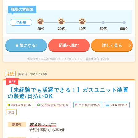
職場の雰囲気
年齢層
20代
30代
40代
50代
60代
気になる!
応募へ進む
詳しく見る
派遣会社
株式会社綜合キャリアオプション 製造事業部（全国）
未読
掲載日
2026/08/05
NEW
【未経験でも活躍できる！】ガスユニット装置
の製造/日払いOK
職種未経験OK
交通費別途支給あり
土日祝日が休み
WEB登録OK
派遣
茨城県つくば市
勤務地
研究学園駅から車5分