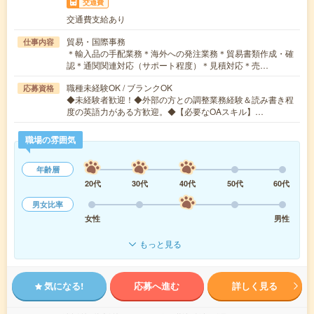
交通費
交通費支給あり
貿易・国際事務
仕事内容
＊輸入品の手配業務＊海外への発注業務＊貿易書類作成・確
認＊通関関連対応（サポート程度）＊見積対応＊売…
職種未経験OK / ブランクOK
応募資格
◆未経験者歓迎！◆外部の方との調整業務経験＆読み書き程
度の英語力がある方歓迎。◆【必要なOAスキル】…
職場の雰囲気
年齢層
20代
30代
40代
50代
60代
男女比率
女性
男性
もっと見る
気になる!
応募へ進む
詳しく見る