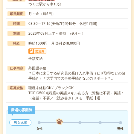
つくば駅から車10分
月～金（週5日）
曜日頻度
08:30～17:15(実働7時間45分 休憩1時間)
時間
2026年09月上旬～長期 ※9月～！
期間
時給1600円 月収例 248,000円
時給
交通費
全額支給
外国語事務
仕事内容
＊日本に来日する研究員の受け入れ準備（ビザ取得などの諸
手続き）＊大学内での事務手続きなどのサポート＊…
職種未経験OK / ブランクOK
応募資格
TOEIC500点程度の英語スキルある方（資格は不要）英語：
（会話）不要／（読み書き）メモ・手紙【選…
職場の雰囲気
男女比率
女性
男性