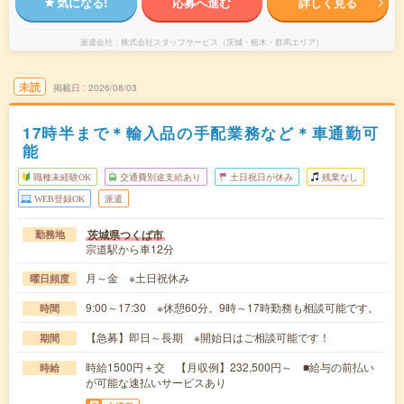
気になる!
応募へ進む
詳しく見る
派遣会社
株式会社スタッフサービス（茨城・栃木・群馬エリア）
未読
掲載日
2026/08/03
17時半まで＊輸入品の手配業務など＊車通勤可
能
職種未経験OK
交通費別途支給あり
土日祝日が休み
残業なし
WEB登録OK
派遣
茨城県つくば市
勤務地
宗道駅から車12分
月～金 ※土日祝休み
曜日頻度
9:00～17:30 ※休憩60分。9時～17時勤務も相談可能です。
時間
【急募】即日～長期 ※開始日はご相談可能です！
期間
時給1500円＋交 【月収例】232,500円～ ■給与の前払い
時給
が可能な速払いサービスあり