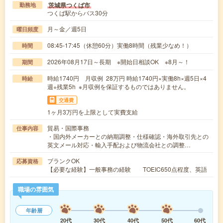
茨城県つくば市
勤務地
つくば駅からバス30分
月～金／週5日
曜日頻度
08:45-17:45（休憩60分）実働8時間（残業少なめ！）
時間
2026年08月17日～長期 ※開始日相談OK ※8月～！
期間
時給1740円 月収例 28万円 時給1740円×実働8h×週5日×4
時給
週+残業5h ※月収例を保証するものではありません。
交通費
1ヶ月3万円を上限として実費支給
貿易・国際事務
仕事内容
・国内外メーカーとの納期調整・仕様確認・海外取引先との
英文メール対応・輸入手配および物流会社との調整…
ブランクOK
応募資格
【必要な経験】一般事務の経験 TOEIC650点程度、英語
職場の雰囲気
年齢層
20代
30代
40代
50代
60代