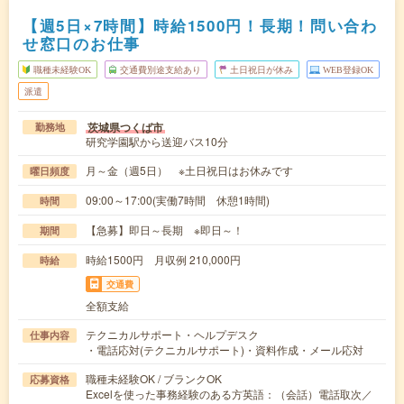
【週5日×7時間】時給1500円！長期！問い合わ
せ窓口のお仕事
職種未経験OK
交通費別途支給あり
土日祝日が休み
WEB登録OK
派遣
茨城県つくば市
勤務地
研究学園駅から送迎バス10分
月～金（週5日） ※土日祝日はお休みです
曜日頻度
09:00～17:00(実働7時間 休憩1時間)
時間
【急募】即日～長期 ※即日～！
期間
時給1500円 月収例 210,000円
時給
交通費
全額支給
テクニカルサポート・ヘルプデスク
仕事内容
・電話応対(テクニカルサポート)・資料作成・メール応対
職種未経験OK / ブランクOK
応募資格
Excelを使った事務経験のある方英語：（会話）電話取次／