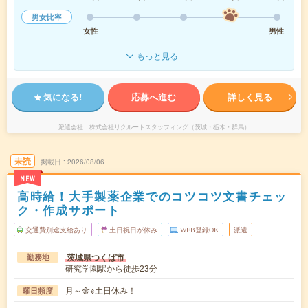
男女比率
女性
男性
もっと見る
気になる!
応募へ進む
詳しく見る
派遣会社
株式会社リクルートスタッフィング（茨城・栃木・群馬）
未読
掲載日
2026/08/06
NEW
高時給！大手製薬企業でのコツコツ文書チェッ
ク・作成サポート
交通費別途支給あり
土日祝日が休み
WEB登録OK
派遣
茨城県つくば市
勤務地
研究学園駅から徒歩23分
月～金※土日休み！
曜日頻度