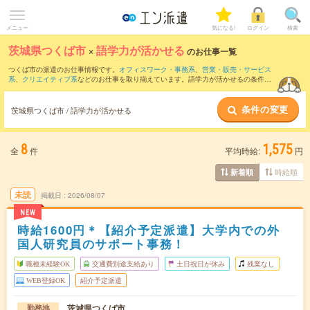
メニュー
気になる!
ログイン
検索
茨城県つくば市
×
語学力が活かせる
のお仕事一覧
つくば市の派遣のお仕事情報です。
オフィスワーク・事務系
、
営業・販売・サービス
系
、
クリエイティブ系
などのお仕事を取り揃えています。語学力が活かせるの条件の
他に、
交通費別途支給あり
、
職種未経験OK
、
友だちと一緒の応募OK
などのこだわり
条件も取り揃えています。
条件の変更
茨城県つくば市 / 語学力が活かせる
8
1,575
全
件
平均時給:
円
時給順
新着順
未読
掲載日
2026/08/07
NEW
時給1600円＊【紹介予定派遣】大学内での外
国人研究員のサポート事務！
職種未経験OK
交通費別途支給あり
土日祝日が休み
残業なし
WEB登録OK
紹介予定派遣
茨城県つくば市
勤務地