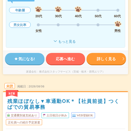
年齢層
20代
30代
40代
50代
60代
男女比率
女性
男性
もっと見る
気になる!
応募へ進む
詳しく見る
派遣会社
株式会社スタッフサービス（茨城・栃木・群馬エリア）
未読
掲載日
2026/08/06
NEW
残業ほぼなし▼車通勤OK＊【社員前提】つく
ばでの貿易事務
交通費別途支給あり
土日祝日が休み
WEB登録OK
正社員への紹介予定派遣