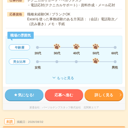
仕事内容
・電話応対(テクニカルサポート)・資料作成・メール応対
職種未経験OK / ブランクOK
応募資格
Excelを使った事務経験のある方英語：（会話）電話取次／
（読み書き）メモ・手紙
職場の雰囲気
年齢層
20代
30代
40代
50代
60代
男女比率
女性
男性
もっと見る
気になる!
応募へ進む
詳しく見る
派遣会社
パーソルテンプスタッフ株式会社 北関東エリア
未読
掲載日
2026/08/02