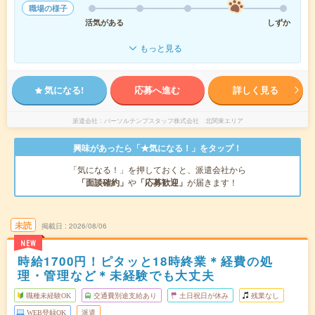
職場の様子
活気がある
しずか
もっと見る
気になる!
応募へ進む
詳しく見る
派遣会社
パーソルテンプスタッフ株式会社 北関東エリア
興味があったら「★気になる！」をタップ！
「気になる！」を押しておくと、派遣会社から
「面談確約」
や
「応募歓迎」
が届きます！
未読
掲載日
2026/08/06
NEW
時給1700円！ピタッと18時終業＊経費の処
理・管理など＊未経験でも大丈夫
職種未経験OK
交通費別途支給あり
土日祝日が休み
残業なし
WEB登録OK
派遣