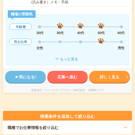
（読み書き）メモ・手紙
職場の雰囲気
年齢層
20代
30代
40代
50代
60代
男女比率
女性
男性
もっと見る
気になる!
応募へ進む
詳しく見る
派遣会社
パーソルテンプスタッフ株式会社 北関東エリア
検索条件を追加して絞り込む
職種
でお仕事情報を絞り込む