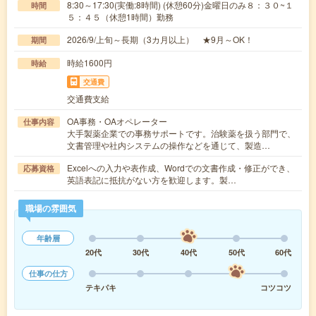
8:30～17:30(実働:8時間) (休憩60分)金曜日のみ８：３０~１
時間
５：４５（休憩1時間）勤務
2026/9/上旬～長期（3カ月以上） ★9月～OK！
期間
時給1600円
時給
交通費
交通費支給
OA事務・OAオペレーター
仕事内容
大手製薬企業での事務サポートです。治験薬を扱う部門で、
文書管理や社内システムの操作などを通じて、製造…
Excelへの入力や表作成、Wordでの文書作成・修正ができ、
応募資格
英語表記に抵抗がない方を歓迎します。製…
職場の雰囲気
年齢層
20代
30代
40代
50代
60代
仕事の仕方
テキパキ
コツコツ