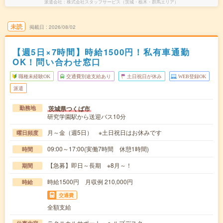
派遣会社
株式会社スタッフサービス（茨城・栃木・群馬エリア）
未読
掲載日
2026/08/02
【週5日×7時間】時給1500円！私有車通勤
OK！問い合わせ窓口
職種未経験OK
交通費別途支給あり
土日祝日が休み
WEB登録OK
派遣
茨城県つくば市
勤務地
研究学園駅から送迎バス10分
月～金（週5日） ※土日祝日はお休みです
曜日頻度
09:00～17:00(実働7時間 休憩1時間)
時間
【急募】即日～長期 ※8月～！
期間
時給1500円 月収例 210,000円
時給
交通費
全額支給
テクニカルサポート・ヘルプデスク