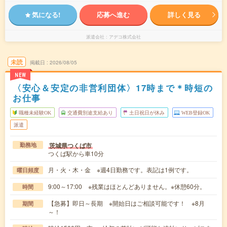
気になる!
応募へ進む
詳しく見る
派遣会社
アデコ株式会社
未読
掲載日
2026/08/05
NEW
〈安心＆安定の非営利団体〉17時まで＊時短の
お仕事
職種未経験OK
交通費別途支給あり
土日祝日が休み
WEB登録OK
派遣
茨城県つくば市
勤務地
つくば駅から車10分
月・火・木・金 ※週4日勤務です。表記は1例です。
曜日頻度
9:00～17:00 ※残業はほとんどありません。※休憩60分。
時間
【急募】即日～長期 ※開始日はご相談可能です！ ※8月
期間
～！