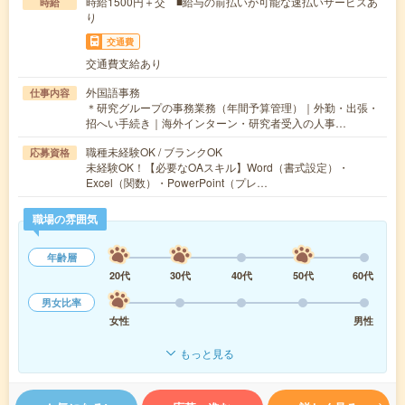
時給1500円＋交 ■給与の前払いが可能な速払いサービスあ
時給
り
交通費
交通費支給あり
外国語事務
仕事内容
＊研究グループの事務業務（年間予算管理）｜外勤・出張・
招へい手続き｜海外インターン・研究者受入の人事…
職種未経験OK / ブランクOK
応募資格
未経験OK！【必要なOAスキル】Word（書式設定）・
Excel（関数）・PowerPoint（プレ…
職場の雰囲気
年齢層
20代
30代
40代
50代
60代
男女比率
女性
男性
もっと見る