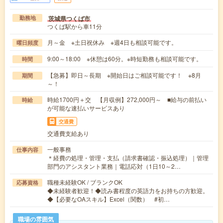
茨城県つくば市
勤務地
つくば駅から車11分
月～金 ※土日祝休み ※週4日も相談可能です。
曜日頻度
9:00～18:00 ※休憩は60分。※時短勤務も相談可能です。
時間
【急募】即日～長期 ※開始日はご相談可能です！ ※8月
期間
～！
時給1700円＋交 【月収例】272,000円～ ■給与の前払い
時給
が可能な速払いサービスあり
交通費
交通費支給あり
一般事務
仕事内容
＊経費の処理・管理・支払（請求書確認・振込処理）｜管理
部門のアシスタント業務｜電話応対（1日10～2…
職種未経験OK / ブランクOK
応募資格
◆未経験者歓迎！◆読み書程度の英語力をお持ちの方歓迎。
◆【必要なOAスキル】Excel（関数） #初…
職場の雰囲気