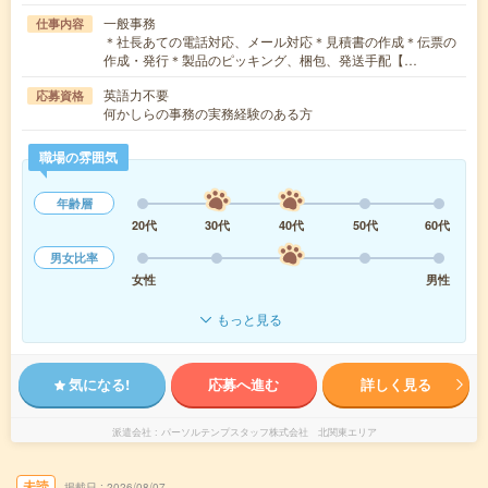
一般事務
仕事内容
＊社長あての電話対応、メール対応＊見積書の作成＊伝票の
作成・発行＊製品のピッキング、梱包、発送手配【…
英語力不要
応募資格
何かしらの事務の実務経験のある方
職場の雰囲気
年齢層
20代
30代
40代
50代
60代
男女比率
女性
男性
もっと見る
気になる!
応募へ進む
詳しく見る
派遣会社
パーソルテンプスタッフ株式会社 北関東エリア
未読
掲載日
2026/08/07