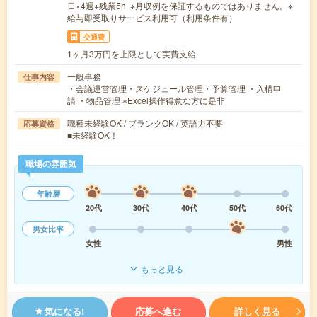
日×4週+残業5h ※月収例を保証するものではありません。※
給与即受取りサービス利用可（利用条件有）
交通費
1ヶ月3万円を上限として実費支給
一般事務
仕事内容
・会議運営管理・スケジュール管理・予算管理 ・入構申
請 ・物品管理 ※Excel操作得意な方に是非
職種未経験OK / ブランクOK / 英語力不要
応募資格
■未経験OK！
職場の雰囲気
年齢層
20代
30代
40代
50代
60代
男女比率
女性
男性
もっと見る
気になる!
応募へ進む
詳しく見る