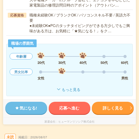
家電製品の修理訪問日時のアポイント（アウトバン…
職種未経験OK / ブランクOK / パソコンスキル不要 / 英語力不
応募資格
要
●未経験OK●PCのタッチタイピングができる方少しでもご興
味がある方は、お気軽に「★気になる！」をク…
職場の雰囲気
年齢層
20代
30代
40代
50代
60代
男女比率
女性
男性
もっと見る
気になる!
応募へ進む
詳しく見る
派遣会社
ヒューマンリソシア株式会社
未読
掲載日
2026/08/07