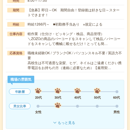
8:00～17:00
時間
【急募】即日～OK 期間自由！登録後は好きな日～スター
期間
トできます！
時給1266円～ ■初勤務手当あり ※規定による
時給
軽作業（仕分け・ピッキング・検品、商品管理）
仕事内容
＼ZOZOの商品のバーコードをスキャンして検品／バーコー
ドをスキャンして機械に載せるだけ！とっても簡…
職種未経験OK / ブランクOK / パソコンスキル不要 / 英語力不
応募資格
要
高校生は不可過度な染髪、ヒゲ、ネイルはご遠慮ください携
帯電話をお持ちの方（連絡に必要なため）【雇用契…
職場の雰囲気
年齢層
20代
30代
40代
50代
60代
男女比率
女性
男性
もっと見る