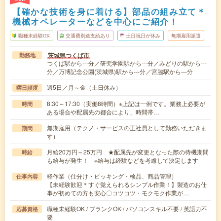
【確かな技術を身に着ける】部品の組み立て＊
機械オペレーターなどを中心にご紹介！
職種未経験OK
交通費別途支給あり
土日祝日が休み
無期雇用派遣
茨城県つくば市
勤務地
つくば駅から---分／研究学園駅から---分／みどりの駅から---
分／万博記念公園(茨城県)駅から---分／宮脇駅から---分
週5日／月～金（土日休み）
曜日頻度
8:30～17:30（実働8時間）※上記は一例です。業務上必要が
時間
ある場合や配属先の都合により、時間帯…
無期雇用（テクノ・サービスの正社員として勤務いただきま
期間
す）
月給20万円～25万円 ★配属先が変更となった際の待機期間
時給
も給与が発生！ ※給与は経験などを考慮して決定します
軽作業（仕分け・ピッキング・検品、商品管理）
仕事内容
【未経験歓迎＊すぐ覚えられるシンプル作業！】製造のお仕
事が初めての方も安心〇コツコツ・モクモク作業が…
職種未経験OK / ブランクOK / パソコンスキル不要 / 英語力不
応募資格
要