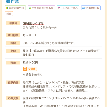
搬作業
職種未経験OK
交通費別途支給あり
土日祝日が休み
WEB登録OK
派遣
茨城県つくば市
勤務地
ひたち野うしく駅から---分
月～金・土
曜日頻度
9:00～17:45※表記のうち実働8時間です。
時間
長期【ご応募から1週間以内(最短2日目)のスピード就業が可
期間
能】即日～
時給1400円
時給
交通費
交通費支給有り
軽作業（仕分け・ピッキング・検品、商品管理）
仕事内容
建機部品の梱包作業、ハンドリフトでの移動業務をお願いし
ます。(派遣)経験・スキルは問いません、未経験…
職種未経験OK / ブランクOK / パソコンスキル不要 / 英語力不
応募資格
要
【来社不要、WEB登録OK！】〇未経験大歓迎！〇フリータ