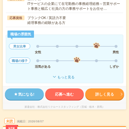
ITサービスの企業にて在宅勤務の事務経理総務～営業サポー
ト事務と幅広く社員の方の事務サポートをお任せ…
ブランクOK / 英語力不要
応募資格
経理事務の経験がある方
職場の雰囲気
男女比率
女性
男性
職場の様子
活気がある
しずか
もっと見る
気になる!
応募へ進む
詳しく見る
派遣会社
株式会社リクルートスタッフィング（茨城・栃木・群馬）
未読
掲載日
2026/08/07
NEW