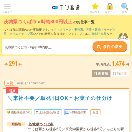
メニュー
気になる!
ログイン
検索
茨城県つくば市
×
時給800円以上
のお仕事一覧
つくば市の派遣のお仕事情報です。
オフィスワーク・事務系
、
営業・販売・サービス
系
、
クリエイティブ系
などのお仕事を取り揃えています。さらに、
短期
・
単発
などの
期間や、
職種未経験OK
などのこだわり条件で絞り込んでいただけます。
条件の変更
時給
1100円以上
・
1800円以上
の求人はこちら
茨城県つくば市 / 時給800円以上
当サイトでは法令を遵守し、最低賃金以上の求人のみを掲載しています。
291
1,474
全
件
平均時給:
円
時給順
新着順
未読
掲載日
2026/08/07
NEW
＼来社不要／単発1日OK＊お菓子の仕分け
職種未経験OK
土日祝日が休み
WEB登録OK
派遣
茨城県つくば市
勤務地
つくば駅から徒歩5分／研究学園駅から徒歩5分／みどりの駅