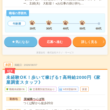
ー、主婦(夫) 大歓迎！ ※お仕事の掛け持ち…
職場の雰囲気
年齢層
20代
30代
40代
50代
60代
気になる!
応募へ進む
詳しく見る
派遣会社
株式会社テクノ・サービス
未読
掲載日
2026/08/07
NEW
未経験OK！歩いて稼げる↑高時給2000円《家
屋調査スタッフ》
職種未経験OK
交通費別途支給あり
WEB登録OK
派遣
茨城県つくば市
勤務地
つくば駅から徒歩20分