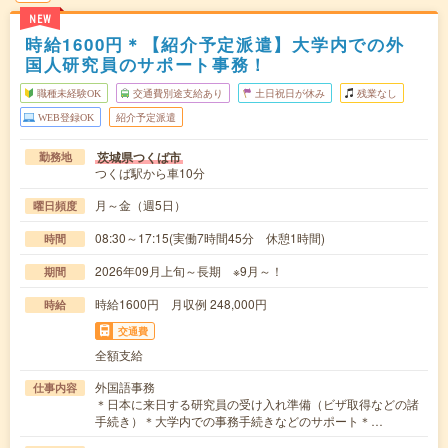
NEW
時給1600円＊【紹介予定派遣】大学内での外
国人研究員のサポート事務！
職種未経験OK
交通費別途支給あり
土日祝日が休み
残業なし
WEB登録OK
紹介予定派遣
茨城県つくば市
勤務地
つくば駅から車10分
月～金（週5日）
曜日頻度
08:30～17:15(実働7時間45分 休憩1時間)
時間
2026年09月上旬～長期 ※9月～！
期間
時給1600円 月収例 248,000円
時給
交通費
全額支給
外国語事務
仕事内容
＊日本に来日する研究員の受け入れ準備（ビザ取得などの諸
手続き）＊大学内での事務手続きなどのサポート＊…