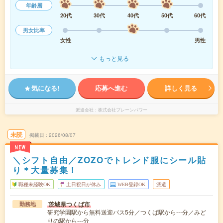
年齢層
20代
30代
40代
50代
60代
男女比率
女性
男性
もっと見る
気になる!
応募へ進む
詳しく見る
派遣会社
株式会社ブレーンパワー
未読
掲載日
2026/08/07
NEW
＼シフト自由／ZOZOでトレンド服にシール貼
り＊大量募集！
職種未経験OK
土日祝日が休み
WEB登録OK
派遣
茨城県つくば市
勤務地
研究学園駅から無料送迎バス5分／つくば駅から---分／みど
りの駅から---分