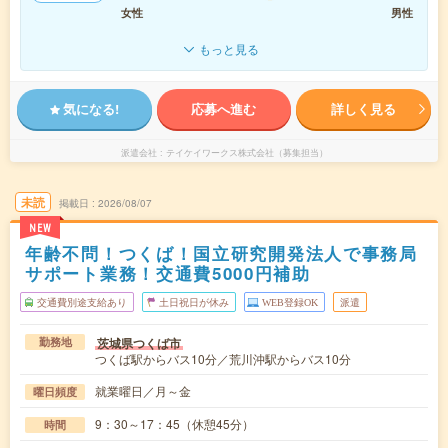
女性
男性
もっと見る
気になる!
応募へ進む
詳しく見る
派遣会社
テイケイワークス株式会社（募集担当）
未読
掲載日
2026/08/07
NEW
年齢不問！つくば！国立研究開発法人で事務局
サポート業務！交通費5000円補助
交通費別途支給あり
土日祝日が休み
WEB登録OK
派遣
茨城県つくば市
勤務地
つくば駅からバス10分／荒川沖駅からバス10分
就業曜日／月～金
曜日頻度
9：30～17：45（休憩45分）
時間