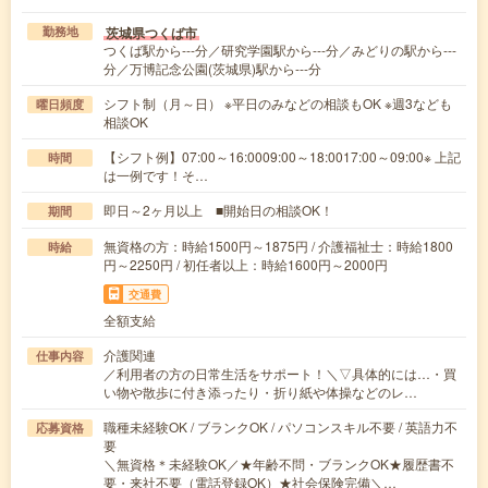
茨城県つくば市
勤務地
つくば駅から---分／研究学園駅から---分／みどりの駅から---
分／万博記念公園(茨城県)駅から---分
シフト制（月～日） ※平日のみなどの相談もOK ※週3なども
曜日頻度
相談OK
【シフト例】07:00～16:0009:00～18:0017:00～09:00※ 上記
時間
は一例です！そ…
即日～2ヶ月以上 ■開始日の相談OK！
期間
無資格の方：時給1500円～1875円 / 介護福祉士：時給1800
時給
円～2250円 / 初任者以上：時給1600円～2000円
交通費
全額支給
介護関連
仕事内容
／利用者の方の日常生活をサポート！＼▽具体的には…・買
い物や散歩に付き添ったり・折り紙や体操などのレ…
職種未経験OK / ブランクOK / パソコンスキル不要 / 英語力不
応募資格
要
＼無資格＊未経験OK／★年齢不問・ブランクOK★履歴書不
要・来社不要（電話登録OK）★社会保険完備＼…