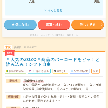
女性
男性
もっと見る
気になる!
応募へ進む
詳しく見る
派遣会社
キャリアリンク株式会社 採用チーム
未読
掲載日
2026/08/07
NEW
＊人気のZOZO＊商品のバーコードをピッ！と
読み込み！シフト自由
職種未経験OK
土日祝日が休み
残業なし
WEB登録OK
派遣
茨城県つくば市
勤務地
研究学園駅から無料送迎バス---分／つくば駅から---分／万博
記念公園(茨城県)駅から---分／みどりの駅から---分
お好きな曜日でOK！ 単発・週1～・短期・長期など ご希望
曜日頻度
に合わせて勤務できます＾＾