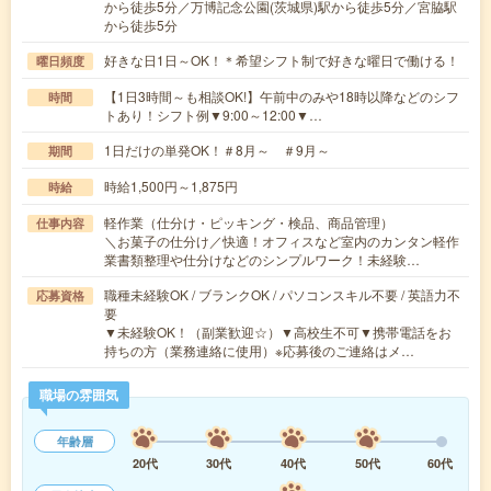
から徒歩5分／万博記念公園(茨城県)駅から徒歩5分／宮脇駅
から徒歩5分
好きな日1日～OK！＊希望シフト制で好きな曜日で働ける！
曜日頻度
【1日3時間～も相談OK!】午前中のみや18時以降などのシフ
時間
トあり！シフト例▼9:00～12:00▼…
1日だけの単発OK！＃8月～ ＃9月～
期間
時給1,500円～1,875円
時給
軽作業（仕分け・ピッキング・検品、商品管理）
仕事内容
＼お菓子の仕分け／快適！オフィスなど室内のカンタン軽作
業書類整理や仕分けなどのシンプルワーク！未経験…
職種未経験OK / ブランクOK / パソコンスキル不要 / 英語力不
応募資格
要
▼未経験OK！（副業歓迎☆）▼高校生不可▼携帯電話をお
持ちの方（業務連絡に使用）※応募後のご連絡はメ…
職場の雰囲気
年齢層
20代
30代
40代
50代
60代