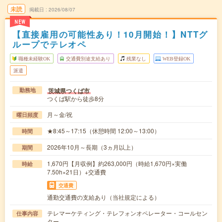
未読
掲載日
2026/08/07
NEW
【直接雇用の可能性あり！10月開始！】NTTグ
ループでテレオペ
職種未経験OK
交通費別途支給あり
残業なし
WEB登録OK
派遣
茨城県つくば市
勤務地
つくば駅から徒歩8分
月～金/祝
曜日頻度
★8:45～17:15（休憩時間 12:00～13:00）
時間
2026年10月～長期（3ヵ月以上）
期間
1,670円【月収例】約263,000円（時給1,670円×実働
時給
7.50h×21日）+交通費
交通費
通勤交通費の支給あり（当社規定による）
テレマーケティング・テレフォンオペレーター・コールセン
仕事内容
ター