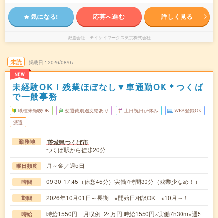
気になる!
応募へ進む
詳しく見る
派遣会社
テイケイワークス東京株式会社
未読
掲載日
2026/08/07
NEW
未経験OK！残業ほぼなし▼車通勤OK＊つくば
で一般事務
職種未経験OK
交通費別途支給あり
土日祝日が休み
WEB登録OK
派遣
茨城県つくば市
勤務地
つくば駅から徒歩20分
月～金／週5日
曜日頻度
09:30-17:45（休憩45分）実働7時間30分（残業少なめ！）
時間
2026年10月01日～長期 ※開始日相談OK ※10月～！
期間
時給1550円 月収例 24万円 時給1550円×実働7h30m×週5
時給