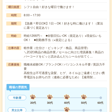
シフト自由！好きな曜日で働けます！
曜日頻度
8:00～17:00
時間
【急募＊即日OK】1日～OK！好きな時に働けます！（業法
期間
に基づく規定あり）
時給1266円～ ■全額日払いOK（規定あり）※現金払いも
時給
OK！ ■初勤務手当（※規定による）
軽作業（仕分け・ピッキング・検品、商品管理）
仕事内容
＼ZOZO商品の検品作業／セールに向けた増員募集！商品の
バーコードをピッと読み込んだらシールが出てく…
職種未経験OK / ブランクOK / パソコンスキル不要 / 英語力不
応募資格
要
高校生は不可過度な染髪、ヒゲ、ネイルはご遠慮ください携
帯電話をお持ちの方（連絡に必要なため）【雇用契…
職場の雰囲気
年齢層
20代
30代
40代
50代
60代
男女比率