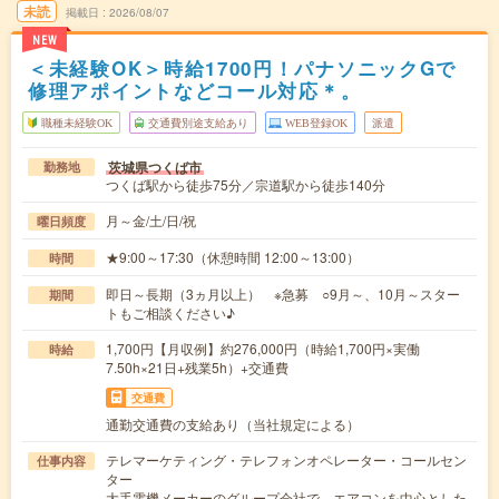
未読
掲載日
2026/08/07
NEW
＜未経験OK＞時給1700円！パナソニックGで
修理アポイントなどコール対応＊。
職種未経験OK
交通費別途支給あり
WEB登録OK
派遣
茨城県つくば市
勤務地
つくば駅から徒歩75分／宗道駅から徒歩140分
月～金/土/日/祝
曜日頻度
★9:00～17:30（休憩時間 12:00～13:00）
時間
即日～長期（3ヵ月以上） ※急募 ○9月～、10月～スター
期間
トもご相談ください♪
1,700円【月収例】約276,000円（時給1,700円×実働
時給
7.50h×21日+残業5h）+交通費
交通費
通勤交通費の支給あり（当社規定による）
テレマーケティング・テレフォンオペレーター・コールセン
仕事内容
ター
大手電機メーカーのグループ会社で、エアコンを中心とした