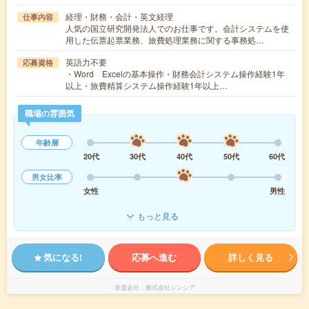
経理・財務・会計・英文経理
仕事内容
人気の国立研究開発法人でのお仕事です。会計システムを使
用した伝票起票業務、旅費処理業務に関する事務処…
英語力不要
応募資格
・Word Excelの基本操作・財務会計システム操作経験1年
以上・旅費精算システム操作経験1年以上…
職場の雰囲気
年齢層
20代
30代
40代
50代
60代
男女比率
女性
男性
もっと見る
気になる!
応募へ進む
詳しく見る
派遣会社
株式会社シンシア