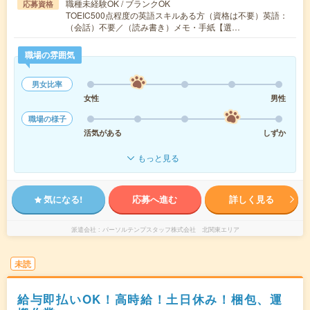
職種未経験OK / ブランクOK
応募資格
TOEIC500点程度の英語スキルある方（資格は不要）英語：
（会話）不要／（読み書き）メモ・手紙【選…
職場の雰囲気
男女比率
女性
男性
職場の様子
活気がある
しずか
もっと見る
気になる!
応募へ進む
詳しく見る
派遣会社
パーソルテンプスタッフ株式会社 北関東エリア
未読
給与即払いOK！高時給！土日休み！梱包、運