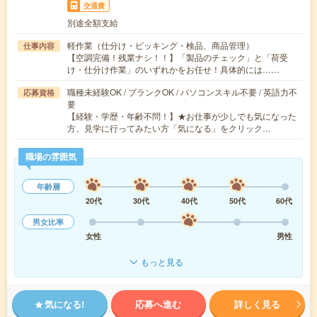
交通費
別途全額支給
軽作業（仕分け・ピッキング・検品、商品管理）
仕事内容
【空調完備！残業ナシ！！】「製品のチェック」と「荷受
け・仕分け作業」のいずれかをお任せ！具体的には……
職種未経験OK / ブランクOK / パソコンスキル不要 / 英語力不
応募資格
要
【経験・学歴・年齢不問！】★お仕事が少しでも気になった
方、見学に行ってみたい方「気になる」をクリック…
職場の雰囲気
年齢層
20代
30代
40代
50代
60代
男女比率
女性
男性
もっと見る
気になる!
応募へ進む
詳しく見る