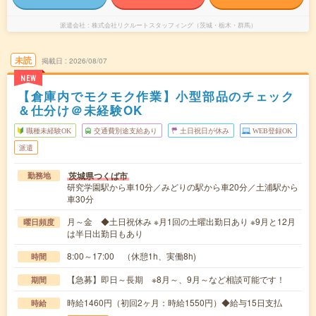
派遣会社
株式会社リクルートスタッフィング（茨城・栃木・群馬）
未読
掲載日
2026/08/07
NEW
【倉庫内でモクモク作業】小型部品のチェック
＆仕分け＠未経験OK
職種未経験OK
交通費別途支給あり
土日祝日が休み
WEB登録OK
派遣
茨城県つくば市
勤務地
研究学園駅から車10分／みどりの駅から車20分／土浦駅から
車30分
月～金 ◆土日祝休み ※月1回の土曜出勤日あり ※9月と12月
曜日頻度
は半日出勤日もあり
8:00～17:00 （休憩1h、実働8h)
時間
【急募】即日～長期 ※8月～、9月～など相談可能です！
期間
時給1460円（初回2ヶ月：時給1550円）◆給与15日支払
時給