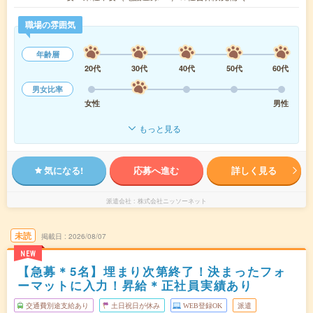
職場の雰囲気
年齢層
20代
30代
40代
50代
60代
男女比率
女性
男性
もっと見る
気になる!
応募へ進む
詳しく見る
派遣会社
株式会社ニッソーネット
未読
掲載日
2026/08/07
NEW
【急募＊5名】埋まり次第終了！決まったフォ
ーマットに入力！昇給＊正社員実績あり
交通費別途支給あり
土日祝日が休み
WEB登録OK
派遣