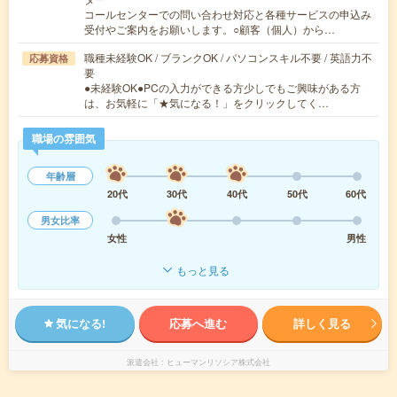
コールセンターでの問い合わせ対応と各種サービスの申込み
受付やご案内をお願いします。○顧客（個人）から…
職種未経験OK / ブランクOK / パソコンスキル不要 / 英語力不
応募資格
要
●未経験OK●PCの入力ができる方少しでもご興味がある方
は、お気軽に「★気になる！」をクリックしてく…
職場の雰囲気
年齢層
20代
30代
40代
50代
60代
男女比率
女性
男性
もっと見る
気になる!
応募へ進む
詳しく見る
派遣会社
ヒューマンリソシア株式会社