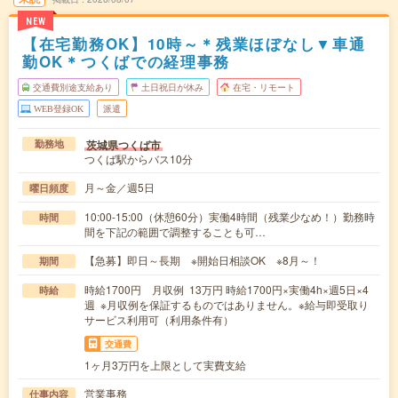
NEW
【在宅勤務OK】10時～＊残業ほぼなし▼車通
勤OK＊つくばでの経理事務
交通費別途支給あり
土日祝日が休み
在宅・リモート
WEB登録OK
派遣
茨城県つくば市
勤務地
つくば駅からバス10分
月～金／週5日
曜日頻度
10:00-15:00（休憩60分）実働4時間（残業少なめ！）勤務時
時間
間を下記の範囲で調整することも可…
【急募】即日～長期 ※開始日相談OK ※8月～！
期間
時給1700円 月収例 13万円 時給1700円×実働4h×週5日×4
時給
週 ※月収例を保証するものではありません。※給与即受取り
サービス利用可（利用条件有）
交通費
1ヶ月3万円を上限として実費支給
営業事務
仕事内容