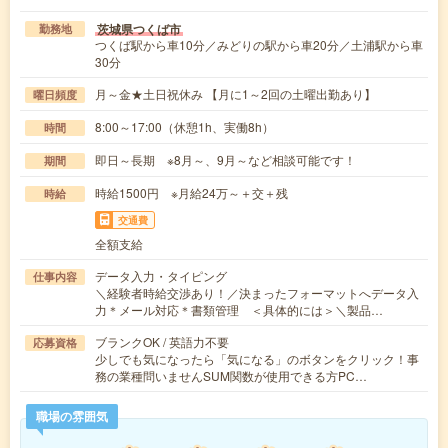
茨城県つくば市
勤務地
つくば駅から車10分／みどりの駅から車20分／土浦駅から車
30分
月～金★土日祝休み 【月に1～2回の土曜出勤あり】
曜日頻度
8:00～17:00（休憩1h、実働8h）
時間
即日～長期 ※8月～、9月～など相談可能です！
期間
時給1500円 ※月給24万～＋交＋残
時給
交通費
全額支給
データ入力・タイピング
仕事内容
＼経験者時給交渉あり！／決まったフォーマットへデータ入
力＊メール対応＊書類管理 ＜具体的には＞＼製品…
ブランクOK / 英語力不要
応募資格
少しでも気になったら「気になる」のボタンをクリック！事
務の業種問いませんSUM関数が使用できる方PC…
職場の雰囲気