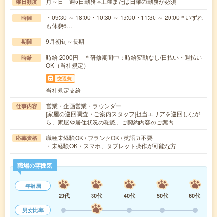
月～日 週5日勤務 ※土曜または日曜の勤務が必須
曜日頻度
・09:30 ～ 18:00・10:30 ～ 19:00・11:30 ～ 20:00＊いずれ
時間
も休憩6…
9月初旬～長期
期間
時給 2000円 ＊研修期間中：時給変動なし/日払い・週払い
時給
OK（当社規定）
交通費
当社規定支給
営業・企画営業・ラウンダー
仕事内容
[家屋の巡回調査・ご案内スタッフ]担当エリアを巡回しなが
ら、家屋や居住状況の確認、ご契約内容のご案内…
職種未経験OK / ブランクOK / 英語力不要
応募資格
・未経験OK・スマホ、タブレット操作が可能な方
職場の雰囲気
年齢層
20代
30代
40代
50代
60代
男女比率