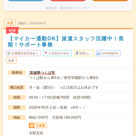
派遣会社
株式会社ブレーンパワー
未読
掲載日
2026/08/07
NEW
【マイカー通勤OK】派遣スタッフ活躍中！長
期！サポート事務
交通費別途支給あり
土日祝日が休み
残業なし
WEB登録OK
派遣
茨城県つくば市
勤務地
つくば駅から車5分／研究学園駅から車8分
月～金（週5日） ※土日祝日はお休みです
曜日頻度
09:00～17:00(実働7時間 休憩1時間)
時間
2026年09月上旬～長期 ※9月～！
期間
時給1350円 月収例 189,000円
時給
交通費
全額支給