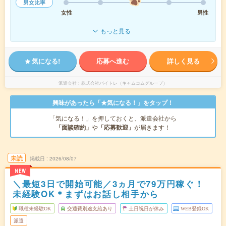
男女比率
女性
男性
もっと見る
気になる!
応募へ進む
詳しく見る
派遣会社
株式会社バイトレ（キャムコムグループ）
興味があったら「★気になる！」をタップ！
「気になる！」を押しておくと、派遣会社から
「面談確約」
や
「応募歓迎」
が届きます！
未読
掲載日
2026/08/07
NEW
＼最短3日で開始可能／3ヵ月で79万円稼ぐ！
未経験OK＊まずはお話し相手から
職種未経験OK
交通費別途支給あり
土日祝日が休み
WEB登録OK
派遣