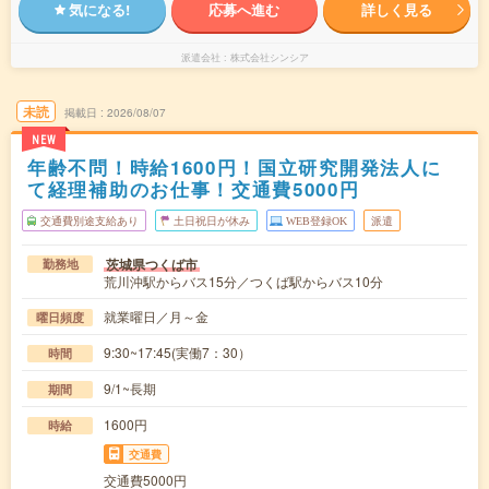
気になる!
応募へ進む
詳しく見る
派遣会社
株式会社シンシア
未読
掲載日
2026/08/07
NEW
年齢不問！時給1600円！国立研究開発法人に
て経理補助のお仕事！交通費5000円
交通費別途支給あり
土日祝日が休み
WEB登録OK
派遣
茨城県つくば市
勤務地
荒川沖駅からバス15分／つくば駅からバス10分
就業曜日／月～金
曜日頻度
9:30~17:45(実働7：30）
時間
9/1~長期
期間
1600円
時給
交通費
交通費5000円