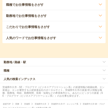
職種
でお仕事情報をさがす
勤務地
でお仕事情報をさがす
こだわり
でお仕事情報をさがす
人気のワード
でお仕事情報をさがす
勤務地 / 路線・駅
職種
人気の検索インデックス
茨城県牛久市 - SE・プログラマ（ビジネスアプリケーション系）の派遣情報の検索結果。エン
派遣は、エンが運営する人材派遣会社のポータルサイト。茨城県牛久市の派遣/求人情報を職
種、勤務地、時給、勤務時間、長期・短期などの希望条件から、あなたにピッタリの派遣（S
E・プログラマ（ビジネスアプリケーション系））のお仕事を探せます。
派遣TOP
関東
茨城県
茨城県牛久市
茨城県牛久市 IT・エンジニア系
茨城県牛久市 SE・プログ
ラマ（ビジネスアプリケーション系）の派遣の仕事一覧