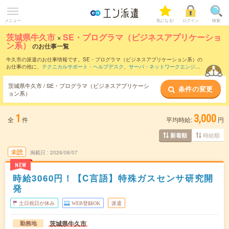
メニュー
気になる!
ログイン
検索
茨城県牛久市
×
SE・プログラマ（ビジネスアプリケーショ
ン系）
のお仕事一覧
牛久市の派遣のお仕事情報です。SE・プログラマ（ビジネスアプリケーション系）の
お仕事の他に、
テクニカルサポート・ヘルプデスク
、
サーバ・ネットワークエンジニ
ア
、
PM・PMO
などを取り揃えています。さらに、
短期
・
単発
などの期間や、
職種未
経験OK
などのこだわり条件で絞り込んでいただけます。職種辞典：
SE・プログラマ
茨城県牛久市 / SE・プログラマ（ビジネスアプリケーシ
条件の変更
（ビジネスアプリケーション系）のお仕事とは？とは？
ョン系）
1
3,000
全
件
平均時給:
円
時給順
新着順
未読
掲載日
2026/08/07
NEW
時給3060円！【C言語】特殊ガスセンサ研究開
発
土日祝日が休み
WEB登録OK
派遣
茨城県牛久市
勤務地