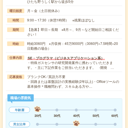
ひたち野うしく駅から徒歩5分
月～金（土日祝休み）
曜日頻度
9:00～17:30（休憩1時間） ※残業ほぼなし
時間
【急募】即日～長期 ※8月～、9月～など開始日ご相談くだ
期間
さい！
時給3060円 ※月収例：45万9000円（3060円×7.5時間×20
時給
日勤務の場合）
SE・プログラマ（ビジネスアプリケーション系）
仕事内容
・特殊ガスセンサの研究開発案件に携わっていただきま
す。・主に下記作業をご担当いただきます。 -開発 …
ブランクOK / 英語力不要
応募資格
・回路または基盤設計の実務経験(2年以上)・Officeツールの
基本操作＊職種問わず、スキルある方や…
職場の雰囲気
年齢層
20代
30代
40代
50代
60代
男女比率