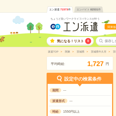
エン派遣
71573
件
エンバイト
82531
件
ちょうど良いワークライフバランスが叶う
関東版
気になる！リスト
0
保存し
派遣TOP
関東
茨城県
茨城県牛久市
茨
,
1
7
2
7
平均時給:
円
設定中の検索条件
期間
---
派遣形式
---
時給
1550円以上