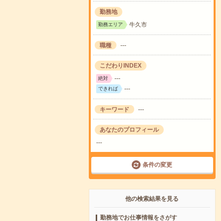
勤務地
牛久市
勤務エリア
職種
---
こだわりINDEX
---
絶対
---
できれば
キーワード
---
あなたのプロフィール
---
条件の変更
他の検索結果を見る
勤務地でお仕事情報をさがす