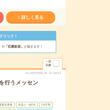
詳しく見る
クリック！
」
や
「応募歓迎」
が届きます！
一括
応募
No.CRSTF茨城_08・KJ【本社】
トを行うメッセン
複数名募集
友達と一緒OK
OA不要