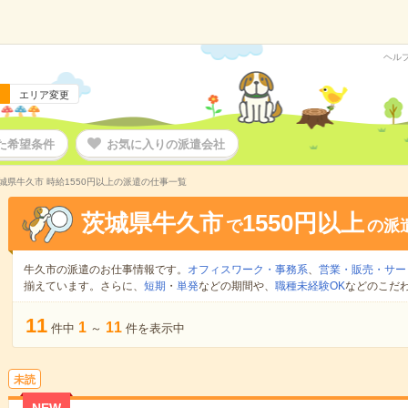
ヘル
エリア変更
た希望条件
お気に入りの派遣会社
城県牛久市 時給1550円以上の派遣の仕事一覧
茨城県牛久市
1550円以上
で
の派
牛久市の派遣のお仕事情報です。
オフィスワーク・事務系
、
営業・販売・サー
揃えています。さらに、
短期
・
単発
などの期間や、
職種未経験OK
などのこだ
11
1
11
件中
～
件を表示中
未読