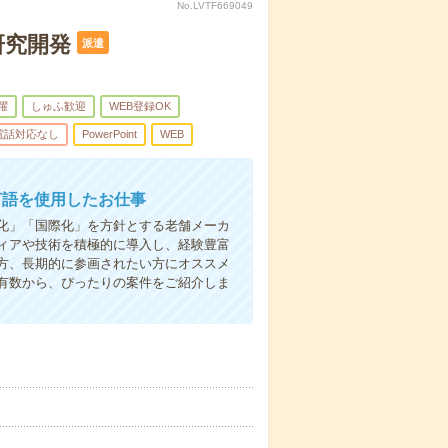
No.LVTF669049
研究開発
派遣
躍
しゅふ歓迎
WEB登録OK
電話対応なし
PowerPoint
WEB
言語を使用したお仕事
化」「国際化」を方針とする老舗メーカ
ィアや技術を積極的に導入し、経験豊富
方、長期的に参画されたい方にオススメ
有数から、ぴったりの案件をご紹介しま