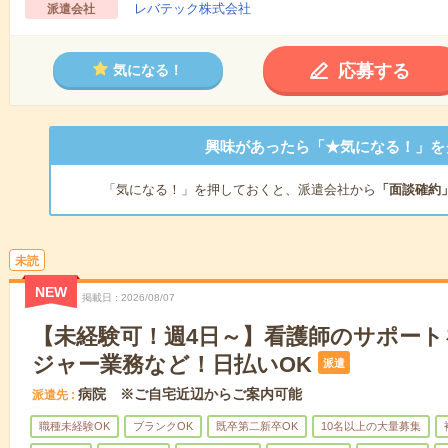
レバテック株式会社
派遣会社
応募する
気になる！
興味があったら「★気になる！」を
「気になる！」を押しておくと、派遣会社から
「面談確約
未読
NEW
掲載日
2026/08/07
【未経験可！週4日～】看護師のサポー
ジャー業務など！日払いOK
派遣
病院 ※ご自宅近辺からご案内可能
派遣先
職種未経験OK
ブランクOK
既卒第二新卒OK
10名以上の大量募集