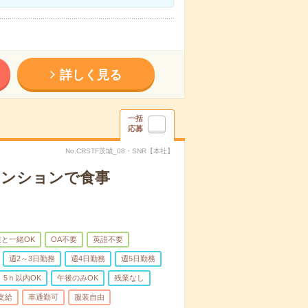
詳しく見る
一括
応募
No.CRSTF茨城_08・SNR【本社】
マンションで食事
と一緒OK
OA不要
英語不要
週2～3日勤務
週4日勤務
週5日勤務
5ｈ以内OK
午後のみOK
残業なし
支給
車通勤可
服装自由