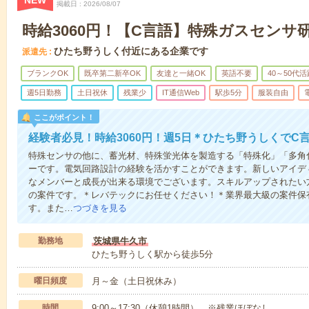
NEW
掲載日
2026/08/07
時給3060円！【C言語】特殊ガスセンサ
ひたち野うしく付近にある企業です
派遣先
ブランクOK
既卒第二新卒OK
友達と一緒OK
英語不要
40～50代活
週5日勤務
土日祝休
残業少
IT通信Web
駅歩5分
服装自由
ここがポイント！
経験者必見！時給3060円！週5日＊ひたち野うしくでC
特殊センサの他に、蓄光材、特殊蛍光体を製造する「特殊化」「多角
ーです。電気回路設計の経験を活かすことができます。新しいアイデ
なメンバーと成長が出来る環境でございます。スキルアップされたい
の案件です。＊レバテックにお任せください！＊業界最大級の案件保
す。また…
つづきを見る
勤務地
茨城県牛久市
ひたち野うしく駅から徒歩5分
曜日頻度
月～金（土日祝休み）
時間
9:00～17:30（休憩1時間） ※残業ほぼなし