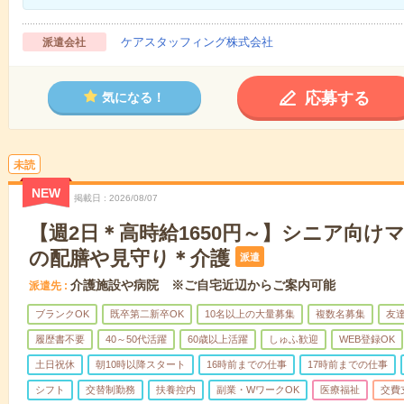
ケアスタッフィング株式会社
派遣会社
応募する
気になる！
未読
NEW
掲載日
2026/08/07
【週2日＊高時給1650円～】シニア向け
の配膳や見守り＊介護
派遣
介護施設や病院 ※ご自宅近辺からご案内可能
派遣先
ブランクOK
既卒第二新卒OK
10名以上の大量募集
複数名募集
友達
履歴書不要
40～50代活躍
60歳以上活躍
しゅふ歓迎
WEB登録OK
土日祝休
朝10時以降スタート
16時前までの仕事
17時前までの仕事
シフト
交替制勤務
扶養控内
副業・WワークOK
医療福祉
交費