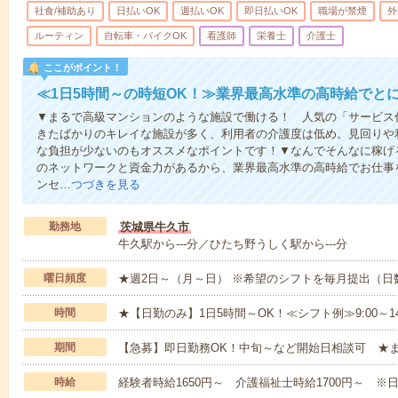
社食/補助あり
日払いOK
週払いOK
即日払いOK
職場が禁煙
外
ルーティン
自転車・バイクOK
看護師
栄養士
介護士
ここがポイント！
≪1日5時間～の時短OK！≫業界最高水準の高時給でと
▼まるで高級マンションのような施設で働ける！ 人気の「サービス
きたばかりのキレイな施設が多く、利用者の介護度は低め。見回りや
な負担が少ないのもオススメなポイントです！▼なんでそんなに稼げる
のネットワークと資金力があるから、業界最高水準の高時給でお仕事
ンセ…
つづきを見る
勤務地
茨城県牛久市
牛久駅から---分／ひたち野うしく駅から---分
曜日頻度
★週2日～（月～日） ※希望のシフトを毎月提出（
時間
★【日勤のみ】1日5時間～OK！≪シフト例≫9:00～14:001
期間
【急募】即日勤務OK！中旬～など開始日相談可 ★
時給
経験者時給1650円～ 介護福祉士時給1700円～ ※日