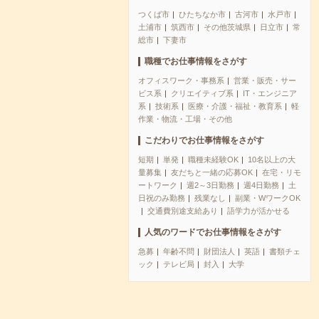
つくば市
ひたちなか市
古河市
水戸市
土浦市
筑西市
その他茨城県
日立市
常
総市
下妻市
職種でお仕事情報をさがす
オフィスワーク・事務系
営業・販売・サー
ビス系
クリエイティブ系
IT・エンジニア
系
技術系
医療・介護・福祉・教育系
軽
作業・物流・工場・その他
こだわりでお仕事情報をさがす
短期
単発
職種未経験OK
10名以上の大
量募集
友だちと一緒の応募OK
在宅・リモ
ートワーク
週2～3日勤務
週4日勤務
土
日祝のみ勤務
残業なし
副業・WワークOK
交通費別途支給あり
語学力が活かせる
人気のワードでお仕事情報をさがす
急募
年齢不問
財団法人
英語
書類チェ
ック
テレビ局
封入
大学