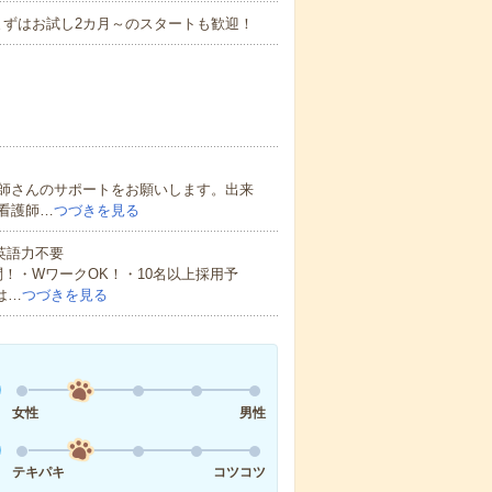
まずはお試し2カ月～のスタートも歓迎！
師さんのサポートをお願いします。出来
看護師…
つづきを見る
 英語力不要
！・WワークOK！・10名以上採用予
は…
つづきを見る
女性
男性
テキパキ
コツコツ