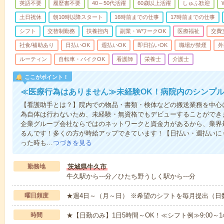
英語不要
履歴書不要
40～50代活躍
60歳以上活躍
しゅふ歓迎
土日祝休
朝10時以降スタート
16時前までの仕事
17時前までの仕事
シフト
交替制勤務
扶養控内
副業・WワークOK
医療福祉
交費
社食/補助あり
日払いOK
週払いOK
即日払いOK
職場が禁煙
外
ルーティン
自転車・バイクOK
看護師
栄養士
介護士
ここがポイント！
≪医療行為はありません≫未経験OK！病院内のシンプ
【看護助手とは？】院内での物品・書類・検体などの搬送業務を中心
為自体は行わないため、未経験・無資格でもデビューすることができ
企業グループ会社ならではのネットワークと資金力があるから、業界
るんです！多くの方が時給アップできています！【日払い・週払いに
った時も…
つづきを見る
勤務地
茨城県牛久市
牛久駅から---分／ひたち野うしく駅から---分
曜日頻度
★週4日～（月～日） ※希望のシフトを毎月提出（
時間
★【日勤のみ】1日5時間～OK！≪シフト例≫9:00～14:001