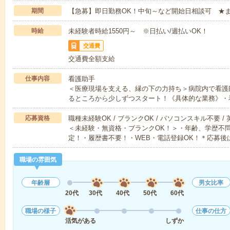
期間
【急募】即日勤務OK！中旬～など開始日相談可 ★
時給
未経験者時給1550円～ ※日払い/週払いOK！
交通費
交通費全額支給
仕事内容
看護助手
＜医療現場を支える、縁の下の力持ち＞病院内で看護
るところから少しずつスタート！《具体的な業務》・
応募資格
職種未経験OK / ブランクOK / パソコンスキル不要 /
＜未経験・無資格・ブランクOK！＞・年齢、学歴不問
定！・履歴書不要！・WEB・電話登録OK！＊応募後
職場の雰囲気
年齢層
男女比率
20代
30代
40代
50代
60代
職場の様子
仕事の仕方
活気がある
しずか