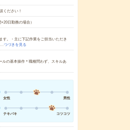
談ください！
時間×20日勤務の場合）
ます。・主に下記作業をご担当いただき
で…
つづきを見る
eツールの基本操作＊職種問わず、スキルあ
女性
男性
テキパキ
コツコツ