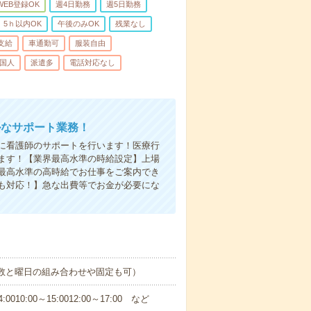
WEB登録OK
週4日勤務
週5日勤務
5ｈ以内OK
午後のみOK
残業なし
支給
車通勤可
服装自由
国人
派遣多
電話対応なし
ルなサポート業務！
に看護師のサポートを行います！医療行
ます！【業界最高水準の時給設定】上場
最高水準の高時給でお仕事をご案内でき
も対応！】急な出費等でお金が必要にな
日数と曜日の組み合わせや固定も可）
0:00～15:0012:00～17:00 など