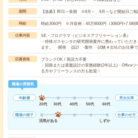
期間
【急募】即日～長期 ※8月～、9月～など開始日ご相
時給
時給3060円 ※月収例：45万9000円（3060円×7.5
仕事内容
SE・プログラマ（ビジネスアプリケーション系）
・特殊ガスセンサの研究開発案件に携わっていただき
ます。 -開発 -設計 -製作 -試験＃出社のお仕事
応募資格
ブランクOK / 英語力不要
・回路または基盤設計の実務経験(2年以上)・Offic
る方やフリーランスの方も歓迎！
職場の雰囲気
年齢層
男女比率
20代
30代
40代
50代
60代
職場の様子
仕事の仕方
活気がある
しずか