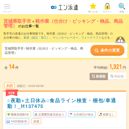
メニュー
気になる!
ログイン
検索
茨城県取手市
×
軽作業（仕分け・ピッキング・検品、商品
管理）
のお仕事一覧
取手市の派遣のお仕事情報です。軽作業（仕分け・ピッキング・検品、商品管理）の
お仕事の他に、
製造（組立・加工）
、
マシンオペレーター
、
フォークリフト
などを取
り揃えています。さらに、
短期
・
単発
などの期間や、
職種未経験OK
などのこだわり条
件で絞り込んでいただけます。職種辞典：
軽作業（仕分け・ピッキング・検品、商品
茨城県取手市 / 軽作業（仕分け・ピッキング・検品、商
条件の変更
管理）のお仕事とは？とは？
品管理）
14
1,321
全
件
平均時給:
円
時給順
新着順
未読
掲載日
2026/08/08
NEW
○夜勤×土日休み○食品ライン検査・梱包/車通
勤！_H137475
職種未経験OK
交通費別途支給あり
土日祝日が休み
残業なし
WEB登録OK
派遣