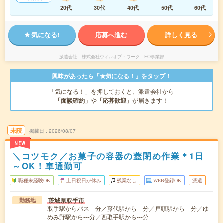
20代
30代
40代
50代
60代
気になる!
応募へ進む
詳しく見る
派遣会社
株式会社ウィルオブ・ワーク FO事業部
興味があったら「★気になる！」をタップ！
「気になる！」を押しておくと、派遣会社から
「面談確約」
や
「応募歓迎」
が届きます！
未読
掲載日
2026/08/07
NEW
＼コツモク／お菓子の容器の蓋閉め作業＊1日
～OK！車通勤可
職種未経験OK
土日祝日が休み
残業なし
WEB登録OK
派遣
茨城県取手市
勤務地
取手駅からバス---分／藤代駅から---分／戸頭駅から---分／ゆ
めみ野駅から---分／西取手駅から---分