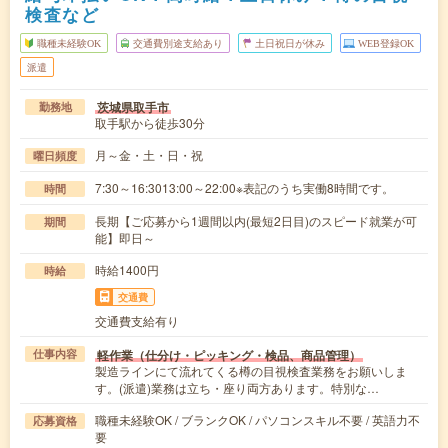
検査など
職種未経験OK
交通費別途支給あり
土日祝日が休み
WEB登録OK
派遣
茨城県取手市
勤務地
取手駅から徒歩30分
月～金・土・日・祝
曜日頻度
7:30～16:3013:00～22:00※表記のうち実働8時間です。
時間
長期【ご応募から1週間以内(最短2日目)のスピード就業が可
期間
能】即日～
時給1400円
時給
交通費
交通費支給有り
軽作業（仕分け・ピッキング・検品、商品管理）
仕事内容
製造ラインにて流れてくる樽の目視検査業務をお願いしま
す。(派遣)業務は立ち・座り両方あります。特別な…
職種未経験OK / ブランクOK / パソコンスキル不要 / 英語力不
応募資格
要