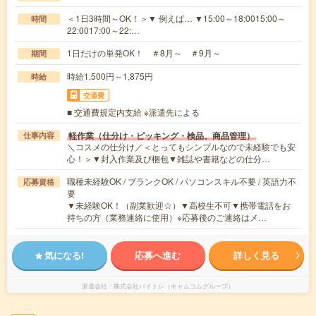
＜1日3時間～OK！＞▼ 例えば… ▼15:00～18:0015:00～
時間
22:0017:00～22:…
1日だけの単発OK！ ＃8月～ ＃9月～
期間
時給1,500円～1,875円
時給
交通費
■ 交通費規定内支給 ※派遣先による
軽作業（仕分け・ピッキング・検品、商品管理）
仕事内容
＼コスメの仕分け／＜とってもシンプルなので未経験でも安
心！＞▼封入作業及び梱包▼雑誌や書籍などの仕分…
職種未経験OK / ブランクOK / パソコンスキル不要 / 英語力不
応募資格
要
▼未経験OK！（副業歓迎☆）▼高校生不可▼携帯電話をお
持ちの方（業務連絡に使用）※応募後のご連絡はメ…
気になる!
応募へ進む
詳しく見る
派遣会社
株式会社バイトレ（キャムコムグループ）