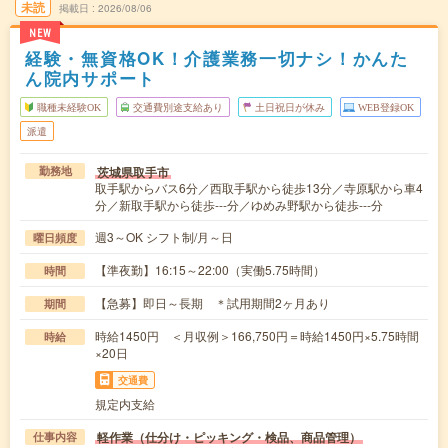
未読
掲載日
2026/08/06
NEW
経験・無資格OK！介護業務一切ナシ！かんた
ん院内サポート
職種未経験OK
交通費別途支給あり
土日祝日が休み
WEB登録OK
派遣
茨城県取手市
勤務地
取手駅からバス6分／西取手駅から徒歩13分／寺原駅から車4
分／新取手駅から徒歩---分／ゆめみ野駅から徒歩---分
週3～OK シフト制/月～日
曜日頻度
【準夜勤】16:15～22:00（実働5.75時間）
時間
【急募】即日～長期 ＊試用期間2ヶ月あり
期間
時給1450円 ＜月収例＞166,750円＝時給1450円×5.75時間
時給
×20日
交通費
規定内支給
軽作業（仕分け・ピッキング・検品、商品管理）
仕事内容