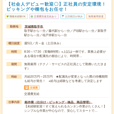
【社会人デビュー歓迎〇】正社員の安定環境！
ピッキングや梱包をお任せ！
職種未経験OK
交通費別途支給あり
土日祝日が休み
無期雇用派遣
茨城県取手市
勤務地
取手駅から---分／藤代駅から---分／戸頭駅から---分／新取手
駅から---分／稲戸井駅から---分
週5日／月～金（土日休み）
曜日頻度
8:30～17:30（実働8時間）※上記は一例です。業務上必要が
時間
ある場合や配属先の都合により、時間帯…
無期雇用（テクノ・サービスの正社員として勤務いただきま
期間
す）
月給20万円～25万円 ★配属先が変更となった際の待機期間
時給
も給与が発生！ ※給与は経験などを考慮して決定します
交通費
交通費支給
軽作業（仕分け・ピッキング・検品、商品管理）
仕事内容
【未経験歓迎！すぐ覚えられるカンタン作業がたくさん！】
シンプルな作業が中心なので、安心してスタートで…