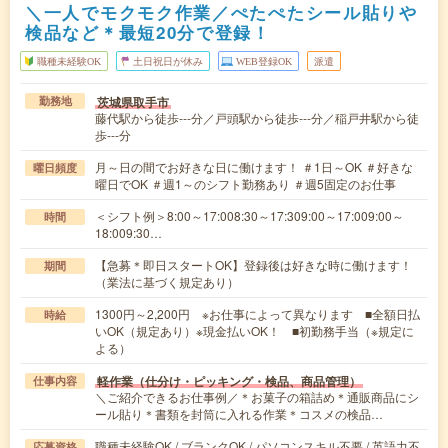
＼一人でモクモク作業／ぺたぺたシール貼りや
検品など＊最短20分で登録！
職種未経験OK
土日祝日が休み
WEB登録OK
派遣
茨城県取手市
勤務地
藤代駅から徒歩---分／戸頭駅から徒歩---分／稲戸井駅から徒
歩---分
月～日の間でお好きな日に働けます！ ＃1日～OK ＃好きな
曜日頻度
曜日でOK ＃週1～のシフト勤務あり ＃週5固定のお仕事
＜シフト例＞8:00～17:008:30～17:309:00～17:009:00～
時間
18:009:30…
【急募＊即日スタートOK】登録後は好きな時に働けます！
期間
（業法に基づく規定あり）
1300円～2,200円 ※お仕事によって異なります ■全額日払
時給
いOK（規定あり）※現金払いOK！ ■初勤務手当（※規定に
よる）
軽作業（仕分け・ピッキング・検品、商品管理）
仕事内容
＼ご紹介できるお仕事例／＊お菓子の箱詰め＊通販商品にシ
ール貼り＊書類を封筒に入れる作業＊コスメの検品…
職種未経験OK / ブランクOK / パソコンスキル不要 / 英語力不
応募資格