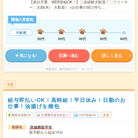
【来社不要、WEB登録OK！】〇未経験大歓迎！〇フリータ
ー、主婦(夫) 大歓迎！ ※お仕事の掛け持ち…
職場の雰囲気
年齢層
20代
30代
40代
50代
60代
気になる!
応募へ進む
詳しく見る
派遣会社
株式会社テクノ・サービス
未読
給与即払いOK！高時給！平日休み！日勤のお
仕事！油揚げを梱包
職種未経験OK
交通費別途支給あり
WEB登録OK
派遣
茨城県取手市
勤務地
取手駅から徒歩10分