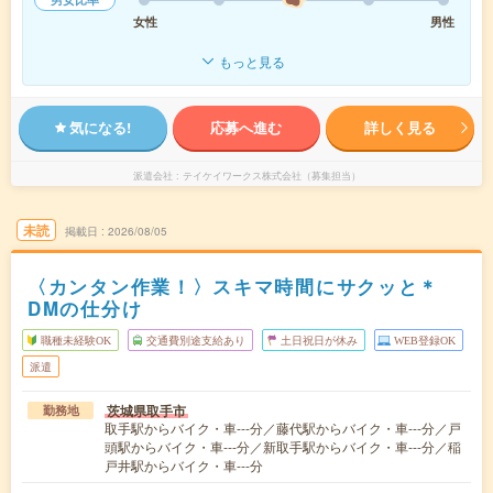
女性
男性
もっと見る
気になる!
応募へ進む
詳しく見る
派遣会社
テイケイワークス株式会社（募集担当）
未読
掲載日
2026/08/05
〈カンタン作業！〉スキマ時間にサクッと＊
DMの仕分け
職種未経験OK
交通費別途支給あり
土日祝日が休み
WEB登録OK
派遣
茨城県取手市
勤務地
取手駅からバイク・車---分／藤代駅からバイク・車---分／戸
頭駅からバイク・車---分／新取手駅からバイク・車---分／稲
戸井駅からバイク・車---分