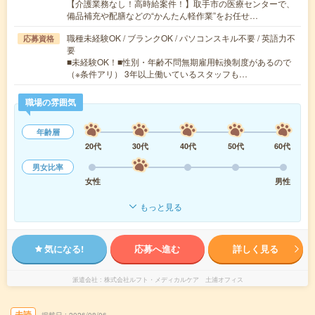
【介護業務なし！高時給案件！】取手市の医療センターで、
備品補充や配膳などの“かんたん軽作業”をお任せ…
職種未経験OK / ブランクOK / パソコンスキル不要 / 英語力不
応募資格
要
■未経験OK！■性別・年齢不問無期雇用転換制度があるので
（※条件アリ） 3年以上働いているスタッフも…
職場の雰囲気
年齢層
20代
30代
40代
50代
60代
男女比率
女性
男性
もっと見る
気になる!
応募へ進む
詳しく見る
派遣会社
株式会社ルフト・メディカルケア 土浦オフィス
未読
掲載日
2026/08/06