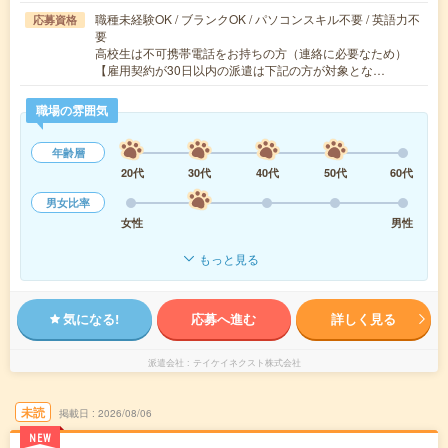
職種未経験OK / ブランクOK / パソコンスキル不要 / 英語力不
応募資格
要
高校生は不可携帯電話をお持ちの方（連絡に必要なため）
【雇用契約が30日以内の派遣は下記の方が対象とな…
職場の雰囲気
年齢層
20代
30代
40代
50代
60代
男女比率
女性
男性
もっと見る
気になる!
応募へ進む
詳しく見る
派遣会社
テイケイネクスト株式会社
未読
掲載日
2026/08/06
NEW