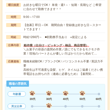
お好きな曜日でOK！ 単発・週1～・短期・長期など ご希望
曜日頻度
に合わせて勤務できます＾＾
9:00～17:00
時間
【急募】即日～OK 期間自由！登録後は好きな日～スター
期間
トできます！
時給1266円～ ■初勤務手当あり ※規定による
時給
軽作業（仕分け・ピッキング・検品、商品管理）
仕事内容
＼お菓子の容器の蓋閉め作業／誰にでもできるモクモク作
業！現地のパートさんが優しい方ばかりだから初めて…
職種未経験OK / ブランクOK / パソコンスキル不要 / 英語力不
応募資格
要
高校生は不可過度な染髪、ヒゲ、ネイルはご遠慮ください携
帯電話をお持ちの方（連絡に必要なため）【雇用契…
職場の雰囲気
年齢層
20代
30代
40代
50代
60代
男女比率