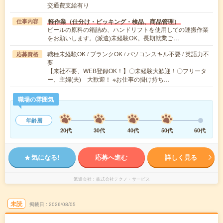
交通費支給有り
軽作業（仕分け・ピッキング・検品、商品管理）
仕事内容
ビールの原料の箱詰め、ハンドリフトを使用しての運搬作業
をお願いします。(派遣)未経験OK。長期就業ご…
職種未経験OK / ブランクOK / パソコンスキル不要 / 英語力不
応募資格
要
【来社不要、WEB登録OK！】〇未経験大歓迎！〇フリータ
ー、主婦(夫) 大歓迎！ ※お仕事の掛け持ち…
職場の雰囲気
年齢層
20代
30代
40代
50代
60代
気になる!
応募へ進む
詳しく見る
派遣会社
株式会社テクノ・サービス
未読
掲載日
2026/08/05