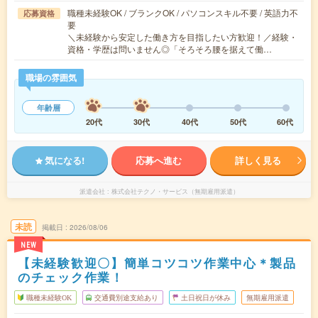
職種未経験OK / ブランクOK / パソコンスキル不要 / 英語力不
応募資格
要
＼未経験から安定した働き方を目指したい方歓迎！／経験・
資格・学歴は問いません◎「そろそろ腰を据えて働…
職場の雰囲気
年齢層
20代
30代
40代
50代
60代
気になる!
応募へ進む
詳しく見る
派遣会社
株式会社テクノ・サービス（無期雇用派遣）
未読
掲載日
2026/08/06
NEW
【未経験歓迎〇】簡単コツコツ作業中心＊製品
のチェック作業！
職種未経験OK
交通費別途支給あり
土日祝日が休み
無期雇用派遣