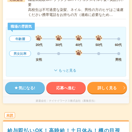
要
高校生は不可過度な染髪、ネイル、男性の方のヒゲはご遠慮
ください携帯電話をお持ちの方（連絡に必要なため…
職場の雰囲気
年齢層
20代
30代
40代
50代
60代
男女比率
女性
男性
もっと見る
気になる!
応募へ進む
詳しく見る
派遣会社
テイケイワークス株式会社（募集担当）
未読
給与即払いOK！高時給！土日休み！樽の目視