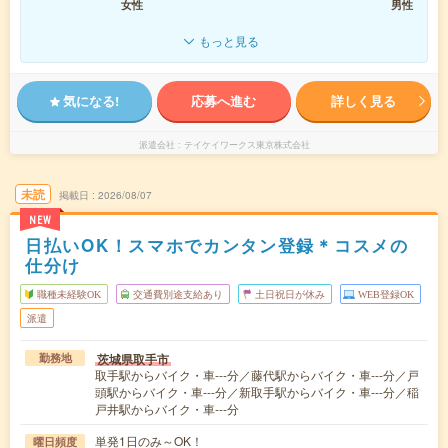
女性
男性
もっと見る
気になる!
応募へ進む
詳しく見る
派遣会社
テイケイワークス東京株式会社
未読
掲載日
2026/08/07
NEW
日払いOK！スマホでカンタン登録＊コスメの
仕分け
職種未経験OK
交通費別途支給あり
土日祝日が休み
WEB登録OK
派遣
茨城県取手市
勤務地
取手駅からバイク・車---分／藤代駅からバイク・車---分／戸
頭駅からバイク・車---分／新取手駅からバイク・車---分／稲
戸井駅からバイク・車---分
単発1日のみ～OK！
曜日頻度