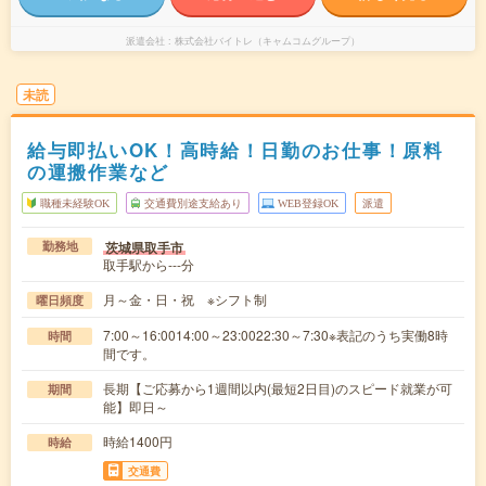
派遣会社
株式会社バイトレ（キャムコムグループ）
未読
給与即払いOK！高時給！日勤のお仕事！原料
の運搬作業など
職種未経験OK
交通費別途支給あり
WEB登録OK
派遣
茨城県取手市
勤務地
取手駅から---分
月～金・日・祝 ※シフト制
曜日頻度
7:00～16:0014:00～23:0022:30～7:30※表記のうち実働8時
時間
間です。
長期【ご応募から1週間以内(最短2日目)のスピード就業が可
期間
能】即日～
時給1400円
時給
交通費