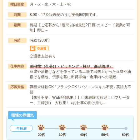
月・火・水・木・土・祝
曜日頻度
8:00～17:00※表記のうち実働8時間です。
時間
長期【ご応募から1週間以内(最短2日目)のスピード就業が可
期間
能】即日～
時給1200円
時給
交通費
交通費支給有り
軽作業（仕分け・ピッキング・検品、商品管理）
仕事内容
豆腐や油揚げなどを作っている工場で出来上がった豆腐や油
揚げを梱包、伝票を基に出荷準備・倉庫内への運搬…
職種未経験OK / ブランクOK / パソコンスキル不要 / 英語力不
応募資格
要
【来社不要、WEB登録OK！】〇未経験大歓迎！〇フリータ
ー、主婦(夫) 大歓迎！ ※お仕事の掛け持ち…
職場の雰囲気
年齢層
20代
30代
40代
50代
60代