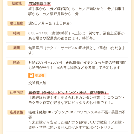
茨城県取手市
勤務地
取手駅から---分／藤代駅から---分／戸頭駅から---分／新取手
駅から---分／稲戸井駅から---分
週5日／月～金（土日休み）
曜日頻度
8:30～17:30（実働8時間）※上記は一例です。業務上必要が
時間
ある場合や配属先の都合により、時間帯…
無期雇用（テクノ・サービスの正社員として勤務いただきま
期間
す）
月給20万円～25万円 ★配属先が変更となった際の待機期間
時給
も給与が発生！ ※給与は経験などを考慮して決定します
交通費
交通費支給
軽作業（仕分け・ピッキング・検品、商品管理）
仕事内容
【未経験歓迎！すぐ覚えられるカンタン作業！】コツコツ・
モクモク作業が好きな方にピッタリのお仕事です！…
職種未経験OK / ブランクOK / パソコンスキル不要 / 英語力不
応募資格
要
＼未経験から安定した働き方を目指したい方歓迎！／経験・
資格・学歴は問いません◎▽おすすめポイントリク…