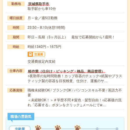
茨城県取手市
勤務地
取手駅から車10分
月～金／週5日勤務
曜日頻度
23:50～8:10(休憩1時間)
時間
即日～長期（3ヶ月以上） 最短で応募開始から1週間！
期間
時給1340円～1675円
時給
交通費
交通費規定内支給
軽作業（仕分け・ピッキング・検品、商品管理）
仕事内容
○夜勤帯の短時間勤務！カップ容器のチェック○紙製やプラス
ティック製の容器を目視検査、仕分け、運搬のサ…
職種未経験OK / ブランクOK / パソコンスキル不要 / 英語力不
応募資格
要
＜未経験OK！＞＃学歴不問＃髪色・髪型自由！○応募後の流
れ「応募する」ボタンをクリック↓メールにてw…
職場の雰囲気
年齢層