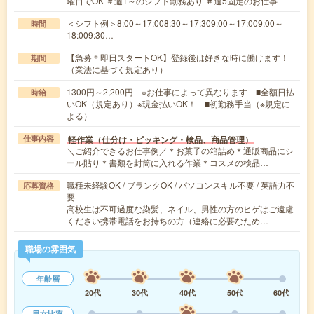
曜日でOK ＃週1～のシフト勤務あり ＃週5固定のお仕事
＜シフト例＞8:00～17:008:30～17:309:00～17:009:00～
時間
18:009:30…
【急募＊即日スタートOK】登録後は好きな時に働けます！
期間
（業法に基づく規定あり）
1300円～2,200円 ※お仕事によって異なります ■全額日払
時給
いOK（規定あり）※現金払いOK！ ■初勤務手当（※規定に
よる）
軽作業（仕分け・ピッキング・検品、商品管理）
仕事内容
＼ご紹介できるお仕事例／＊お菓子の箱詰め＊通販商品にシ
ール貼り＊書類を封筒に入れる作業＊コスメの検品…
職種未経験OK / ブランクOK / パソコンスキル不要 / 英語力不
応募資格
要
高校生は不可過度な染髪、ネイル、男性の方のヒゲはご遠慮
ください携帯電話をお持ちの方（連絡に必要なため…
職場の雰囲気
年齢層
20代
30代
40代
50代
60代
男女比率