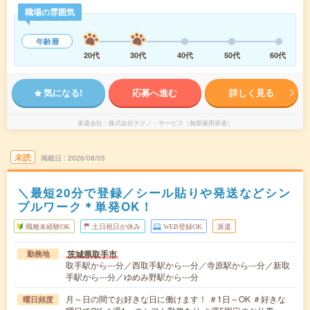
職場の雰囲気
年齢層
20代
30代
40代
50代
60代
気になる!
応募へ進む
詳しく見る
派遣会社
株式会社テクノ・サービス（無期雇用派遣）
未読
掲載日
2026/08/05
＼最短20分で登録／シール貼りや発送などシン
プルワーク＊単発OK！
職種未経験OK
土日祝日が休み
WEB登録OK
派遣
茨城県取手市
勤務地
取手駅から---分／西取手駅から---分／寺原駅から---分／新取
手駅から---分／ゆめみ野駅から---分
月～日の間でお好きな日に働けます！ ＃1日～OK ＃好きな
曜日頻度