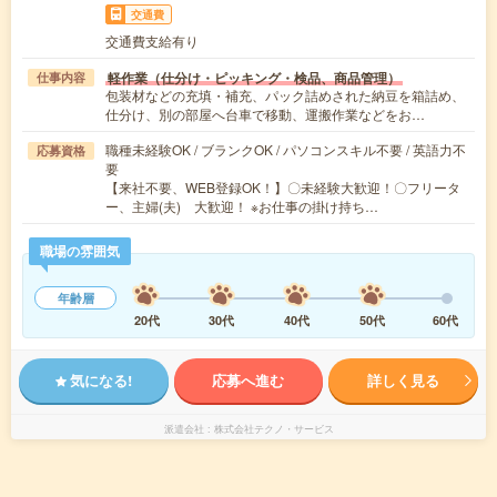
交通費
交通費支給有り
軽作業（仕分け・ピッキング・検品、商品管理）
仕事内容
包装材などの充填・補充、パック詰めされた納豆を箱詰め、
仕分け、別の部屋へ台車で移動、運搬作業などをお…
職種未経験OK / ブランクOK / パソコンスキル不要 / 英語力不
応募資格
要
【来社不要、WEB登録OK！】〇未経験大歓迎！〇フリータ
ー、主婦(夫) 大歓迎！ ※お仕事の掛け持ち…
職場の雰囲気
年齢層
20代
30代
40代
50代
60代
気になる!
応募へ進む
詳しく見る
派遣会社
株式会社テクノ・サービス