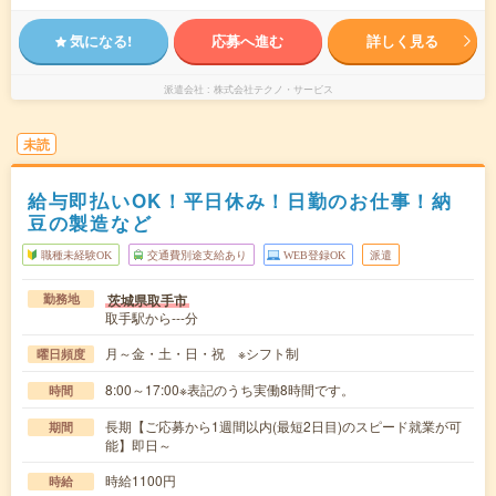
気になる!
応募へ進む
詳しく見る
派遣会社
株式会社テクノ・サービス
未読
給与即払いOK！平日休み！日勤のお仕事！納
豆の製造など
職種未経験OK
交通費別途支給あり
WEB登録OK
派遣
茨城県取手市
勤務地
取手駅から---分
月～金・土・日・祝 ※シフト制
曜日頻度
8:00～17:00※表記のうち実働8時間です。
時間
長期【ご応募から1週間以内(最短2日目)のスピード就業が可
期間
能】即日～
時給1100円
時給