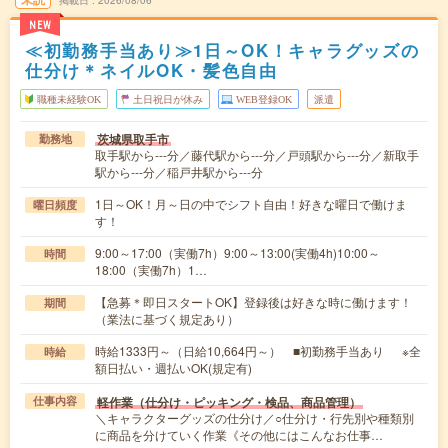
NEW
≪初勤務手当あり≫1日～OK！キャラグッズの
仕分け＊ネイルOK・髪色自由
職種未経験OK
土日祝日が休み
WEB登録OK
派遣
茨城県取手市
勤務地
取手駅から---分／藤代駅から---分／戸頭駅から---分／新取手
駅から---分／稲戸井駅から---分
1日～OK！月～日の中でシフト自由！好きな曜日で働けま
曜日頻度
す！
9:00～17:00（実働7h）9:00～13:00(実働4h)10:00～
時間
18:00（実働7h）1…
【急募＊即日スタートOK】登録後は好きな時に働けます！
期間
（業法に基づく規定あり）
時給1333円～（日給10,664円～） ■初勤務手当あり ※全
時給
額日払い・週払いOK(規定有)
軽作業（仕分け・ピッキング・検品、商品管理）
仕事内容
＼キャラクターグッズの仕分け／○仕分け・行先別や種類別
に商品を分けていく作業《その他にはこんなお仕事…