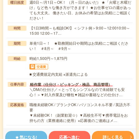
週0日～/月1日～OK！ （月～日のあいだ） ★「火曜と木曜だ
曜日頻度
け」など色々な働き方ができます！ ★お仕事ゼロの週があっ
ても大丈夫。 働きたい日、お休みの希望はお気軽にご相談く
ださい！
【1日3時間～も相談OK!】＜シフト例＞9:00～12:0010:00～
時間
15:00 12:00～17…
単発1日～！ ★勤務開始日や期間はお気軽にご相談くださ
期間
い！ ＃8月～ ＃9月～
時給1,500円～1,875円
時給
交通費
■ 交通費規定内支給 ※派遣先による
軽作業（仕分け・ピッキング・検品、商品管理）
仕事内容
＼DMの仕分け／＜とってもシンプルなので未経験でも安
心！＞▼封入作業及び梱包▼雑誌や書籍などの仕分け…
職種未経験OK / ブランクOK / パソコンスキル不要 / 英語力不
応募資格
要
▼未経験OK！（副業歓迎☆）▼高校生不可▼携帯電話をお
持ちの方（業務連絡に使用）※応募後のご連絡はメ…
気になる!
応募へ進む
詳しく見る