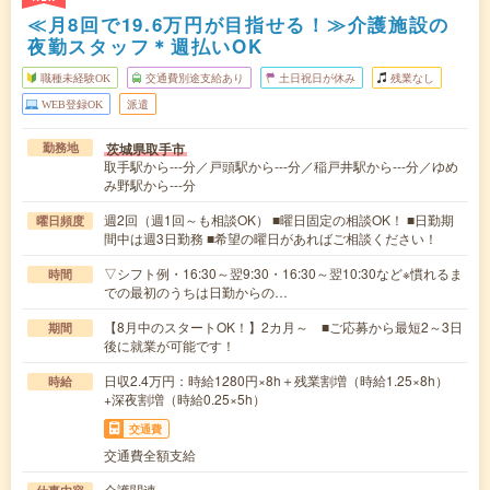
≪月8回で19.6万円が目指せる！≫介護施設の
夜勤スタッフ＊週払いOK
職種未経験OK
交通費別途支給あり
土日祝日が休み
残業なし
WEB登録OK
派遣
茨城県取手市
勤務地
取手駅から---分／戸頭駅から---分／稲戸井駅から---分／ゆめ
み野駅から---分
週2回（週1回～も相談OK） ■曜日固定の相談OK！ ■日勤期
曜日頻度
間中は週3日勤務 ■希望の曜日があればご相談ください！
▽シフト例・16:30～翌9:30・16:30～翌10:30など※慣れるま
時間
での最初のうちは日勤からの…
【8月中のスタートOK！】2カ月～ ■ご応募から最短2～3日
期間
後に就業が可能です！
日収2.4万円：時給1280円×8h＋残業割増（時給1.25×8h）
時給
+深夜割増（時給0.25×5h）
交通費
交通費全額支給
介護関連