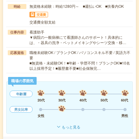
無資格未経験：時給1280円～ ■週払いOK ■扶養内OK
時給
交通費
交通費全額支給
看護助手
仕事内容
▼病院の一般病棟にて看護師さんのサポート！具体的に
は、・器具の洗浄・ベットメイキングやシーツ交換・移…
職種未経験OK / ブランクOK / パソコンスキル不要 / 英語力不
応募資格
要
■無資格・未経験OK！■年齢・学歴不問！ブランクOK!■10名
以上採用予定！■履歴書不要■社会保険完…
職場の雰囲気
年齢層
20代
30代
40代
50代
60代
男女比率
女性
男性
もっと見る