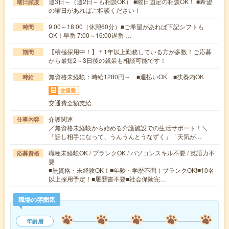
週3日～（週2日～も相談OK） ■曜日固定の相談OK！ ■希望
曜日頻度
の曜日があればご相談ください！
9:00～18:00（休憩60分）■ご希望があれば下記シフトも
時間
OK！早番 7:00～16:00遅番 …
【積極採用中！】＊1年以上勤務している方が多数！ご応募
期間
から最短2～3日後の就業も相談可能です！
無資格未経験：時給1280円～ ■週払いOK ■扶養内OK
時給
交通費
交通費全額支給
介護関連
仕事内容
／無資格未経験から始める介護施設での生活サポート！＼
「話し相手になって、うんうんとうなずく」「天気が…
職種未経験OK / ブランクOK / パソコンスキル不要 / 英語力不
応募資格
要
■無資格・未経験OK！■年齢・学歴不問！ブランクOK!■10名
以上採用予定！■履歴書不要■社会保険完…
職場の雰囲気
年齢層