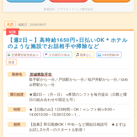
派遣会社
ケアスタッフィング株式会社
未読
掲載日
2026/08/07
NEW
【週2日～】高時給1650円×日払いOK＊ホテル
のような施設でお話相手や掃除など
交通費別途支給あり
土日祝日が休み
残業なし
WEB登録OK
派遣
茨城県取手市
勤務地
取手駅から---分／戸頭駅から---分／稲戸井駅から---分／ゆめ
み野駅から---分
★週2日～（月～日） ※希望のシフトを毎月提出（日数と曜
曜日頻度
日の組み合わせや固定も可）
★【日勤のみ】1日5時間～OK！≪シフト例≫9:00～
時間
14:0010:00～15:0012:00～1…
【急募】即日勤務OK！中旬～など開始日相談可 ★まずは
期間
お試し2カ月～のスタートも歓迎！