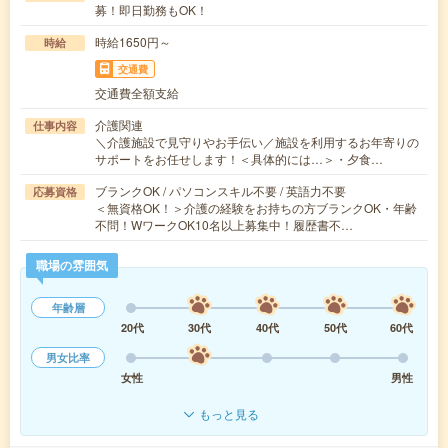
募！即日勤務もOK！
時給1650円～
時給
交通費
交通費全額支給
介護関連
仕事内容
＼介護施設で見守りやお手伝い／施設を利用するお年寄りの
サポートをお任せします！＜具体的には…＞・夕食…
ブランクOK / パソコンスキル不要 / 英語力不要
応募資格
＜無資格OK！＞介護の経験をお持ちの方ブランクOK・年齢
不問！WワークOK10名以上募集中！履歴書不…
職場の雰囲気
年齢層
20代
30代
40代
50代
60代
男女比率
女性
男性
もっと見る