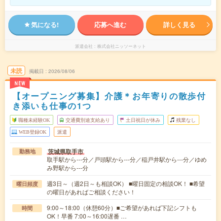
気になる!
応募へ進む
詳しく見る
派遣会社
株式会社ニッソーネット
未読
掲載日
2026/08/06
NEW
【オープニング募集】介護＊お年寄りの散歩付
き添いも仕事の1つ
職種未経験OK
交通費別途支給あり
土日祝日が休み
残業なし
WEB登録OK
派遣
茨城県取手市
勤務地
取手駅から---分／戸頭駅から---分／稲戸井駅から---分／ゆめ
み野駅から---分
週3日～（週2日～も相談OK） ■曜日固定の相談OK！ ■希望
曜日頻度
の曜日があればご相談ください！
9:00～18:00（休憩60分）■ご希望があれば下記シフトも
時間
OK！早番 7:00～16:00遅番 …