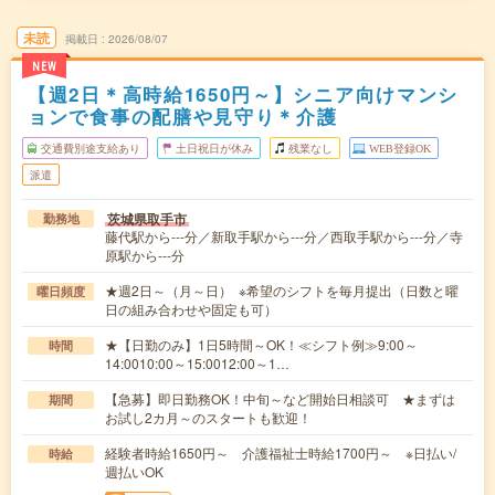
未読
掲載日
2026/08/07
NEW
【週2日＊高時給1650円～】シニア向けマンシ
ョンで食事の配膳や見守り＊介護
交通費別途支給あり
土日祝日が休み
残業なし
WEB登録OK
派遣
茨城県取手市
勤務地
藤代駅から---分／新取手駅から---分／西取手駅から---分／寺
原駅から---分
★週2日～（月～日） ※希望のシフトを毎月提出（日数と曜
曜日頻度
日の組み合わせや固定も可）
★【日勤のみ】1日5時間～OK！≪シフト例≫9:00～
時間
14:0010:00～15:0012:00～1…
【急募】即日勤務OK！中旬～など開始日相談可 ★まずは
期間
お試し2カ月～のスタートも歓迎！
経験者時給1650円～ 介護福祉士時給1700円～ ※日払い/
時給
週払いOK