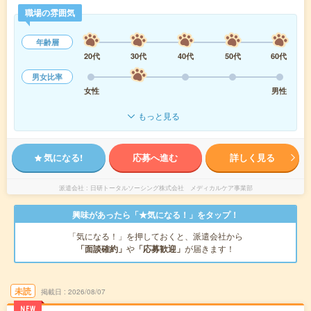
職場の雰囲気
年齢層
20代
30代
40代
50代
60代
男女比率
女性
男性
もっと見る
気になる!
応募へ進む
詳しく見る
派遣会社
日研トータルソーシング株式会社 メディカルケア事業部
興味があったら「★気になる！」をタップ！
「気になる！」を押しておくと、派遣会社から
「面談確約」
や
「応募歓迎」
が届きます！
未読
掲載日
2026/08/07
NEW