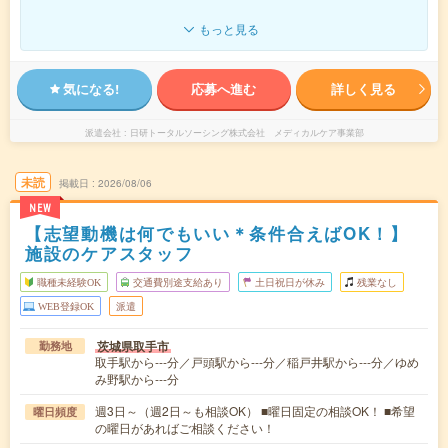
もっと見る
気になる!
応募へ進む
詳しく見る
派遣会社
日研トータルソーシング株式会社 メディカルケア事業部
未読
掲載日
2026/08/06
NEW
【志望動機は何でもいい＊条件合えばOK！】
施設のケアスタッフ
職種未経験OK
交通費別途支給あり
土日祝日が休み
残業なし
WEB登録OK
派遣
茨城県取手市
勤務地
取手駅から---分／戸頭駅から---分／稲戸井駅から---分／ゆめ
み野駅から---分
週3日～（週2日～も相談OK） ■曜日固定の相談OK！ ■希望
曜日頻度
の曜日があればご相談ください！