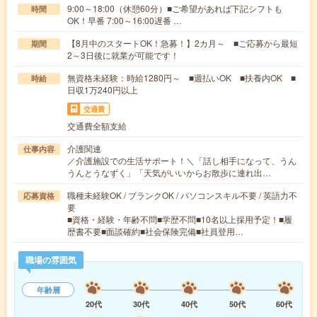
9:00～18:00（休憩60分）■ご希望があれば下記シフトも
時間
OK！早番 7:00～16:00遅番 …
【8月中のスタートOK！急募！】2カ月～ ■ご応募から最短
期間
2～3日後に就業が可能です！
無資格未経験：時給1280円～ ■週払いOK ■扶養内OK ■
時給
日収1万240円以上
交通費
交通費全額支給
介護関連
仕事内容
／介護施設での生活サポート！＼「話し相手になって、うん
うんとうなずく」「天気がいいからお散歩に連れ出…
職種未経験OK / ブランクOK / パソコンスキル不要 / 英語力不
応募資格
要
■資格・経験・年齢不問■学歴不問■10名以上採用予定！■履
歴書不要■面談確約■社会保険完備■社員登用…
職場の雰囲気
年齢層
20代
30代
40代
50代
60代