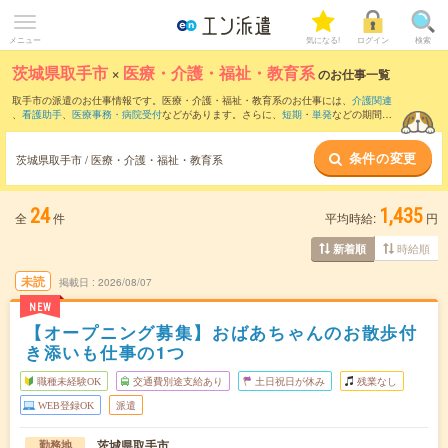
メニュー
気になる!
ログイン
検索
茨城県取手市
×
医療・介護・福祉・教育系
のお仕事一覧
取手市の派遣のお仕事情報です。医療・介護・福祉・教育系のお仕事には、
介護関連
、
看護助手
、
医療事務・病院受付
などがあります。さらに、
短期
・
単発
などの期間
や、
職種未経験OK
などのこだわり条件で絞り込んでいただけます。
条件の変更
茨城県取手市 / 医療・介護・福祉・教育系
24
1,435
全
件
平均時給:
円
時給順
新着順
未読
掲載日
2026/08/07
NEW
【オープニング募集】おばあちゃんのお散歩付
き添いも仕事の1つ
職種未経験OK
交通費別途支給あり
土日祝日が休み
残業なし
WEB登録OK
派遣
茨城県取手市
勤務地