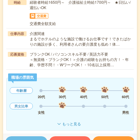
経験者時給1650円～ 介護福祉士時給1700円～ ★日払い/
時給
週払いOK
交通費
交通費全額支給
介護関連
仕事内容
まるでホテルのような施設で働けるお仕事です！できたばか
りの施設が多く、利用者さんの要介護度も低め！体…
ブランクOK / パソコンスキル不要 / 英語力不要
応募資格
＜無資格・ブランクOK！＞介護の経験をお持ちの方！・年
齢、学歴不問！・WワークOK！・10名以上採用…
職場の雰囲気
年齢層
20代
30代
40代
50代
60代
男女比率
女性
男性
もっと見る