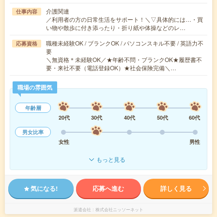
介護関連
仕事内容
／利用者の方の日常生活をサポート！＼▽具体的には…・買
い物や散歩に付き添ったり・折り紙や体操などのレ…
職種未経験OK / ブランクOK / パソコンスキル不要 / 英語力不
応募資格
要
＼無資格＊未経験OK／★年齢不問・ブランクOK★履歴書不
要・来社不要（電話登録OK）★社会保険完備＼…
職場の雰囲気
年齢層
20代
30代
40代
50代
60代
男女比率
女性
男性
もっと見る
気になる!
応募へ進む
詳しく見る
派遣会社
株式会社ニッソーネット