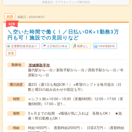
派遣会社
ケアスタッフィング株式会社
未読
掲載日
2026/08/07
NEW
＼空いた時間で働く！／日払いOK×1勤務3万
円も可！施設での見回りなど
交通費別途支給あり
土日祝日が休み
残業なし
WEB登録OK
派遣
茨城県取手市
勤務地
藤代駅から---分／新取手駅から---分／西取手駅から---分／寺
原駅から---分
週2日（週1日も相談OK！） ※希望のシフトを毎月提出（日
曜日頻度
数と曜日の組み合わせや固定も可）
≪シフト例≫10:00～15:00（実働5時間）12:00～17:00（実
時間
働5時間）17:00～翌1…
3ヵ月までの短期 ※職場が気に入れば、長期もOK！ ★急
期間
募！即日勤務もOK！
時給1650円～ 夜勤時給2000円～ 日収3万円～（夜勤時給
時給