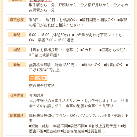
取手駅から---分／戸頭駅から---分／稲戸井駅から---分／ゆめ
み野駅から---分
週3日～（週2日～も相談OK） ■曜日固定の相談OK！ ■希望
曜日頻度
の曜日があればご相談ください！
9:00～18:00（休憩60分）■ご希望があれば下記シフトも
時間
OK！早番 7:00～16:00遅番 …
【現在も積極採用中！急募！】■2カ月～ ■応募から最短2～
期間
3日後に就業可能！
無資格未経験：時給1280円～ ■週払いOK ■扶養内OK ■
時給
日収1万240円以上
交通費
交通費全額支給
介護関連
仕事内容
≪お年寄りの日常生活のサポートをお任せします！≫・利用
者の方のお話し相手・食事の配膳や食事中の見守り…
職種未経験OK / ブランクOK / パソコンスキル不要 / 英語力不
応募資格
要
■資格・経験・年齢不問■学歴不問■10名以上採用予定！■履
歴書不要■面談確約■社会保険完備■社員登用…