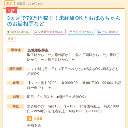
未読
掲載日
2026/08/07
NEW
3ヵ月で79万円稼ぐ！未経験OK＊おばあちゃん
のお話相手など
職種未経験OK
交通費別途支給あり
土日祝日が休み
WEB登録OK
派遣
茨城県取手市
勤務地
取手駅から---分／藤代駅から---分／戸頭駅から---分／新取手
駅から---分／稲戸井駅から---分
シフト制（月～日） ※平日のみなどの相談もOK ※週3なども
曜日頻度
相談OK
【シフト例】07:00～16:0009:00～18:0017:00～09:00※ 上記
時間
は一例です！そ…
即日～2ヶ月以上 ■開始日の相談OK！
期間
無資格の方：時給1500円～1875円 / 介護福祉士：時給1800
時給
円～2250円 / 初任者以上：時給1600円～2000円
交通費
全額支給