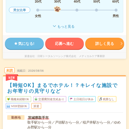
20代
30代
40代
50代
60代
男女比率
女性
男性
もっと見る
気になる!
応募へ進む
詳しく見る
派遣会社
日研トータルソーシング株式会社 メディカルケア事業部
未読
掲載日
2026/08/06
NEW
【時短OK】まるでホテル！？キレイな施設で
お年寄りの見守りなど
職種未経験OK
交通費別途支給あり
土日祝日が休み
残業なし
WEB登録OK
派遣
茨城県取手市
勤務地
取手駅から---分／戸頭駅から---分／稲戸井駅から---分／ゆめ
み野駅から---分