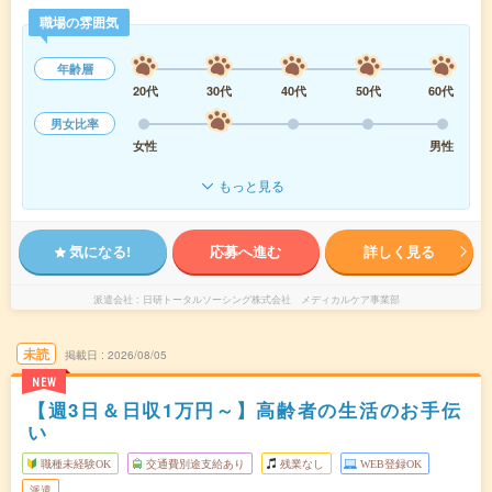
職場の雰囲気
年齢層
20代
30代
40代
50代
60代
男女比率
女性
男性
もっと見る
気になる!
応募へ進む
詳しく見る
派遣会社
日研トータルソーシング株式会社 メディカルケア事業部
未読
掲載日
2026/08/05
NEW
【週3日＆日収1万円～】高齢者の生活のお手伝
い
職種未経験OK
交通費別途支給あり
残業なし
WEB登録OK
派遣