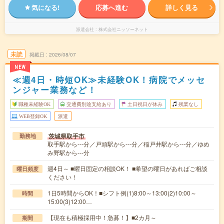
気になる!
応募へ進む
詳しく見る
派遣会社
株式会社ニッソーネット
未読
掲載日
2026/08/07
NEW
≪週4日・時短OK≫未経験OK！病院でメッセ
ンジャー業務など！
職種未経験OK
交通費別途支給あり
土日祝日が休み
残業なし
WEB登録OK
派遣
茨城県取手市
勤務地
取手駅から---分／戸頭駅から---分／稲戸井駅から---分／ゆめ
み野駅から---分
週4日～ ■曜日固定の相談OK！ ■希望の曜日があればご相談
曜日頻度
ください！
1日5時間からOK！■シフト例(1)8:00～13:00(2)10:00～
時間
15:00(3)12:00…
【現在も積極採用中！急募！】■2カ月～
期間