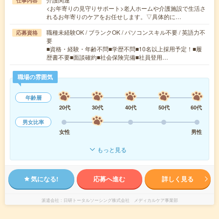
仕事内容
<お年寄りの見守りサポート>老人ホームや介護施設で生活さ
れるお年寄りのケアをお任せします。▽具体的に…
職種未経験OK / ブランクOK / パソコンスキル不要 / 英語力不
応募資格
要
■資格・経験・年齢不問■学歴不問■10名以上採用予定！■履
歴書不要■面談確約■社会保険完備■社員登用…
職場の雰囲気
年齢層
20代
30代
40代
50代
60代
男女比率
女性
男性
もっと見る
気になる!
応募へ進む
詳しく見る
派遣会社
日研トータルソーシング株式会社 メディカルケア事業部