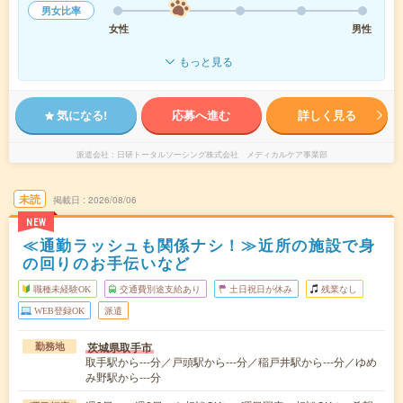
男女比率
女性
男性
もっと見る
気になる!
応募へ進む
詳しく見る
派遣会社
日研トータルソーシング株式会社 メディカルケア事業部
未読
掲載日
2026/08/06
NEW
≪通勤ラッシュも関係ナシ！≫近所の施設で身
の回りのお手伝いなど
職種未経験OK
交通費別途支給あり
土日祝日が休み
残業なし
WEB登録OK
派遣
茨城県取手市
勤務地
取手駅から---分／戸頭駅から---分／稲戸井駅から---分／ゆめ
み野駅から---分