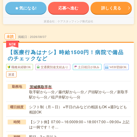
気になる!
応募へ進む
詳しく見る
派遣会社
ケアスタッフィング株式会社
未読
掲載日
2026/08/07
NEW
【医療行為はナシ】時給1500円！病院で備品
のチェックなど
職種未経験OK
交通費別途支給あり
土日祝日が休み
WEB登録OK
派遣
茨城県取手市
勤務地
取手駅から---分／藤代駅から---分／戸頭駅から---分／新取手
駅から---分／稲戸井駅から---分
シフト制（月～日） ※平日のみなどの相談もOK ※週3なども
曜日頻度
相談OK
【シフト例】07:00～16:0009:00～18:0017:00～09:00※ 上記
時間
は一例です！そ…
即日～2ヶ月以上
期間