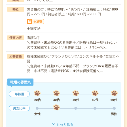
無資格の方：時給1500円～1875円 / 介護福祉士：時給1800
時給
円～2250円 / 初任者以上：時給1600円～2000円
交通費
全額支給
看護助手
仕事内容
＼無資格・未経験OKの看護助手／医療行為は一切行わない
ので未経験でも安心！▽具体的には…・リネンやシ…
職種未経験OK / ブランクOK / パソコンスキル不要 / 英語力不
応募資格
要
＼無資格＊未経験OK／★年齢不問・ブランクOK★履歴書不
要・来社不要（電話登録OK）★社会保険完備＼…
職場の雰囲気
年齢層
20代
30代
40代
50代
60代
男女比率
女性
男性
もっと見る