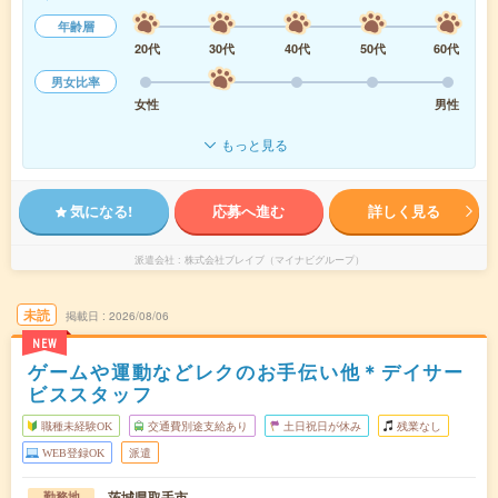
年齢層
20代
30代
40代
50代
60代
男女比率
女性
男性
もっと見る
気になる!
応募へ進む
詳しく見る
派遣会社
株式会社ブレイブ（マイナビグループ）
未読
掲載日
2026/08/06
NEW
ゲームや運動などレクのお手伝い他＊デイサー
ビススタッフ
職種未経験OK
交通費別途支給あり
土日祝日が休み
残業なし
WEB登録OK
派遣
茨城県取手市
勤務地