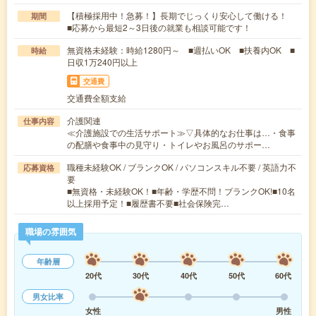
【積極採用中！急募！】長期でじっくり安心して働ける！
期間
■応募から最短2～3日後の就業も相談可能です！
無資格未経験：時給1280円～ ■週払いOK ■扶養内OK ■
時給
日収1万240円以上
交通費
交通費全額支給
介護関連
仕事内容
≪介護施設での生活サポート≫▽具体的なお仕事は…・食事
の配膳や食事中の見守り・トイレやお風呂のサポー…
職種未経験OK / ブランクOK / パソコンスキル不要 / 英語力不
応募資格
要
■無資格・未経験OK！■年齢・学歴不問！ブランクOK!■10名
以上採用予定！■履歴書不要■社会保険完…
職場の雰囲気
年齢層
20代
30代
40代
50代
60代
男女比率
女性
男性