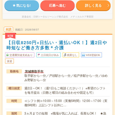
気になる!
応募へ進む
詳しく見る
派遣会社
日研トータルソーシング株式会社 メディカルケア事業部
未読
掲載日
2026/08/07
NEW
【日収8250円×日払い・週払いOK！】週2日や
時短など働き方多数＊介護
交通費別途支給あり
土日祝日が休み
残業なし
WEB登録OK
派遣
茨城県取手市
勤務地
取手駅から---分／戸頭駅から---分／稲戸井駅から---分／ゆめ
み野駅から---分
週2日～OK！（週1日もご相談ください！） ※希望のシフト
曜日頻度
を毎月提出（日数と曜日の組み合わせや固定も可）
≪シフト例≫10:00～15:00（実働5時間）12:00～17:00（実
時間
働5時間）上記シフト以外に…
3ヵ月までの短期 ※職場が気に入れば、長期もOK！ ★急
期間