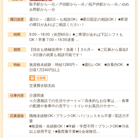
取手駅から---分／戸頭駅から---分／稲戸井駅から---分／ゆめ
み野駅から---分
週3日～（週2日～も相談OK） ■曜日固定の相談OK！ ■希望
曜日頻度
の曜日があればご相談ください！
9:00～18:00（休憩60分）■ご希望があれば下記シフトも
時間
OK！早番 7:00～16:00遅番 …
【現在も積極採用中！急募！】2カ月～ ■ご応募から最短2
期間
～3日後の就業も相談可能です！
無資格未経験：時給1280円～ ■週払いOK ■扶養内OK ■
時給
日収1万240円以上
交通費
交通費全額支給
介護関連
仕事内容
≪介護施設での生活サポート≫▽具体的なお仕事は…・食事
の配膳や食事中の見守り・トイレやお風呂のサポー…
職種未経験OK / ブランクOK / パソコンスキル不要 / 英語力不
応募資格
要
■無資格・未経験OK！■年齢・学歴不問！ブランクOK!■10名
以上採用予定！■履歴書不要■社会保険完…