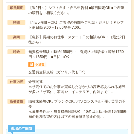
【週2日～】シフト自由・自己申告制 ■曜日固定OK ■ご希望
曜日頻度
の曜日をご相談ください。
【1日5時間～OK】ご希望の時間をご相談ください！▼シフ
時間
ト例日勤 9:00～18:00早番 7:00…
【急募】長期のお仕事 スタート日の相談もOK！（最短2日
期間
後から）
無資格未経験：時給1550円～ 有資格or経験者：時給1750
時給
円～1850円 ■日払いOK
交通費
交通費全額支給（ガソリン代もOK）
介護関連
仕事内容
≪サ高住でのお仕事≫完成したばかりの高級感あふれる施設
が多い「サ高住」家具や、インテリア、内装までこ…
職種未経験OK / ブランクOK / パソコンスキル不要 / 英語力不
応募資格
要
≪募集条件≫・無資格未経験OK・10名以上採用※週16時間未
満の勤務希望の方は以下の日雇派遣禁止の例…
職場の雰囲気