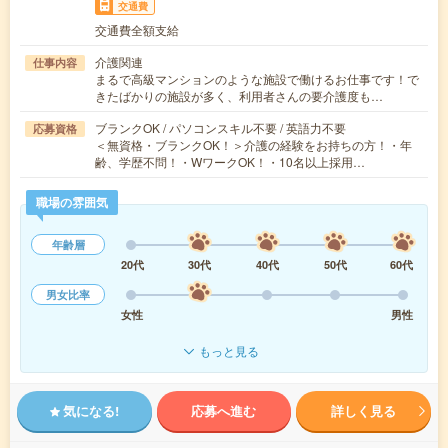
交通費
交通費全額支給
介護関連
仕事内容
まるで高級マンションのような施設で働けるお仕事です！で
きたばかりの施設が多く、利用者さんの要介護度も…
ブランクOK / パソコンスキル不要 / 英語力不要
応募資格
＜無資格・ブランクOK！＞介護の経験をお持ちの方！・年
齢、学歴不問！・WワークOK！・10名以上採用…
職場の雰囲気
年齢層
20代
30代
40代
50代
60代
男女比率
女性
男性
もっと見る
気になる!
応募へ進む
詳しく見る