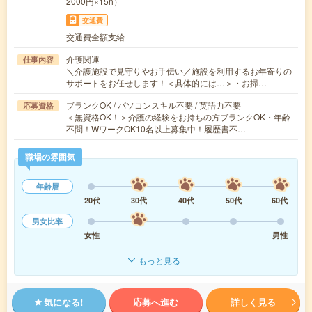
2000円×15h）
交通費
交通費全額支給
介護関連
仕事内容
＼介護施設で見守りやお手伝い／施設を利用するお年寄りの
サポートをお任せします！＜具体的には…＞・お掃…
ブランクOK / パソコンスキル不要 / 英語力不要
応募資格
＜無資格OK！＞介護の経験をお持ちの方ブランクOK・年齢
不問！WワークOK10名以上募集中！履歴書不…
職場の雰囲気
年齢層
20代
30代
40代
50代
60代
男女比率
女性
男性
もっと見る
気になる!
応募へ進む
詳しく見る