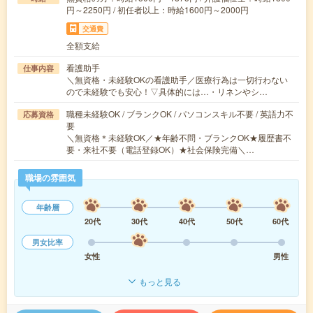
円～2250円 / 初任者以上：時給1600円～2000円
交通費
全額支給
看護助手
仕事内容
＼無資格・未経験OKの看護助手／医療行為は一切行わない
ので未経験でも安心！▽具体的には…・リネンやシ…
職種未経験OK / ブランクOK / パソコンスキル不要 / 英語力不
応募資格
要
＼無資格＊未経験OK／★年齢不問・ブランクOK★履歴書不
要・来社不要（電話登録OK）★社会保険完備＼…
職場の雰囲気
年齢層
20代
30代
40代
50代
60代
男女比率
女性
男性
もっと見る