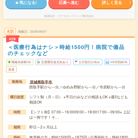
気になる!
応募へ進む
詳しく見る
派遣会社
ケアスタッフィング株式会社
未読
掲載日
2026/08/07
NEW
＜医療行為はナシ＞時給1500円！病院で備品
のチェックなど
職種未経験OK
交通費別途支給あり
土日祝日が休み
WEB登録OK
派遣
茨城県取手市
勤務地
西取手駅から---分／ゆめみ野駅から---分／寺原駅から---分
シフト制（月～日） ※平日のみなどの相談もOK ※週3なども
曜日頻度
相談OK
【シフト例】07:00～16:0009:00～18:0017:00～09:00※ 上記
時間
は一例です！そ…
即日～2ヶ月以上
期間
無資格の方：時給1500円～1875円 / 介護福祉士：時給1800
時給