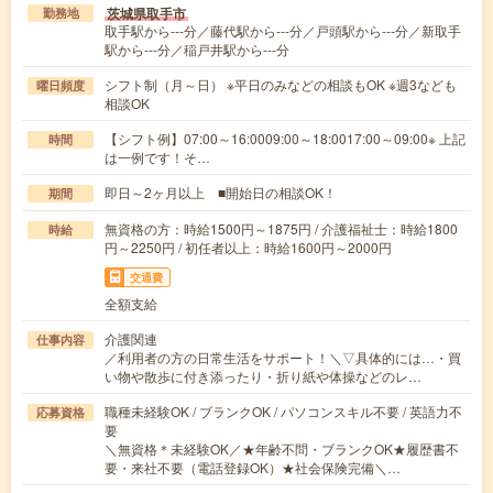
茨城県取手市
勤務地
取手駅から---分／藤代駅から---分／戸頭駅から---分／新取手
駅から---分／稲戸井駅から---分
シフト制（月～日） ※平日のみなどの相談もOK ※週3なども
曜日頻度
相談OK
【シフト例】07:00～16:0009:00～18:0017:00～09:00※ 上記
時間
は一例です！そ…
即日～2ヶ月以上 ■開始日の相談OK！
期間
無資格の方：時給1500円～1875円 / 介護福祉士：時給1800
時給
円～2250円 / 初任者以上：時給1600円～2000円
交通費
全額支給
介護関連
仕事内容
／利用者の方の日常生活をサポート！＼▽具体的には…・買
い物や散歩に付き添ったり・折り紙や体操などのレ…
職種未経験OK / ブランクOK / パソコンスキル不要 / 英語力不
応募資格
要
＼無資格＊未経験OK／★年齢不問・ブランクOK★履歴書不
要・来社不要（電話登録OK）★社会保険完備＼…