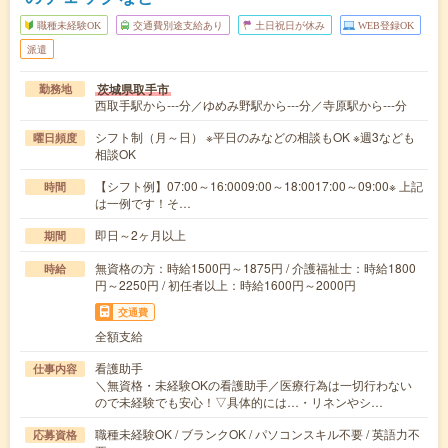
職種未経験OK
交通費別途支給あり
土日祝日が休み
WEB登録OK
派遣
茨城県取手市
勤務地
西取手駅から---分／ゆめみ野駅から---分／寺原駅から---分
シフト制（月～日） ※平日のみなどの相談もOK ※週3なども
曜日頻度
相談OK
【シフト例】07:00～16:0009:00～18:0017:00～09:00※ 上記
時間
は一例です！そ…
即日～2ヶ月以上
期間
無資格の方：時給1500円～1875円 / 介護福祉士：時給1800
時給
円～2250円 / 初任者以上：時給1600円～2000円
交通費
全額支給
看護助手
仕事内容
＼無資格・未経験OKの看護助手／医療行為は一切行わない
ので未経験でも安心！▽具体的には…・リネンやシ…
職種未経験OK / ブランクOK / パソコンスキル不要 / 英語力不
応募資格