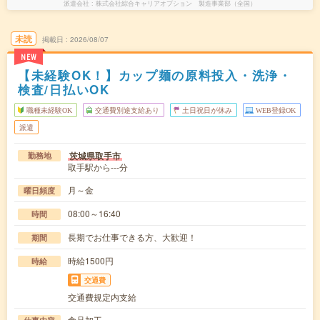
派遣会社
株式会社綜合キャリアオプション 製造事業部（全国）
未読
掲載日
2026/08/07
NEW
【未経験OK！】カップ麺の原料投入・洗浄・
検査/日払いOK
職種未経験OK
交通費別途支給あり
土日祝日が休み
WEB登録OK
派遣
茨城県取手市
勤務地
取手駅から---分
月～金
曜日頻度
08:00～16:40
時間
長期でお仕事できる方、大歓迎！
期間
時給1500円
時給
交通費
交通費規定内支給
食品加工