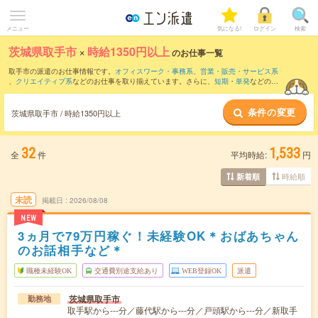
メニュー
気になる!
ログイン
検索
茨城県取手市
×
時給1350円以上
のお仕事一覧
取手市の派遣のお仕事情報です。
オフィスワーク・事務系
、
営業・販売・サービス系
、
クリエイティブ系
などのお仕事を取り揃えています。さらに、
短期
・
単発
などの期
間や、
職種未経験OK
などのこだわり条件で絞り込んでいただけます。
条件の変更
茨城県取手市 / 時給1350円以上
32
1,533
全
件
平均時給:
円
時給順
新着順
未読
掲載日
2026/08/08
NEW
3ヵ月で79万円稼ぐ！未経験OK＊おばあちゃん
のお話相手など＊
職種未経験OK
交通費別途支給あり
WEB登録OK
派遣
茨城県取手市
勤務地
取手駅から---分／藤代駅から---分／戸頭駅から---分／新取手