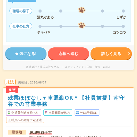
職場の様子
活気がある
しずか
仕事の仕方
テキパキ
コツコツ
気になる!
応募へ進む
詳しく見る
派遣会社
株式会社リクルートスタッフィング（茨城・栃木・群馬）
未読
掲載日
2026/08/07
NEW
残業ほぼなし▼車通勤OK＊【社員前提】南守
谷での営業事務
交通費別途支給あり
土日祝日が休み
WEB登録OK
正社員への紹介予定派遣
茨城県取手市
勤務地