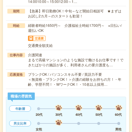
14:0010:00～15:0012:00～1…
【急募】即日勤務OK！中旬～など開始日相談可 ★まずは
期間
お試し2カ月～のスタートも歓迎！
経験者時給1650円～ 介護福祉士時給1700円～ ※日払い/
時給
週払いOK
交通費
交通費全額支給
介護関連
仕事内容
まるで高級マンションのような施設で働けるお仕事です！で
きたばかりの施設が多く、利用者さんの要介護度も…
ブランクOK / パソコンスキル不要 / 英語力不要
応募資格
＜無資格・ブランクOK！＞介護の経験をお持ちの方！・年
齢、学歴不問！・WワークOK！・10名以上採用…
職場の雰囲気
年齢層
20代
30代
40代
50代
60代
男女比率
女性
男性