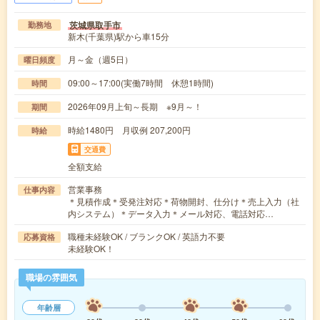
茨城県取手市
勤務地
新木(千葉県)駅から車15分
月～金（週5日）
曜日頻度
09:00～17:00(実働7時間 休憩1時間)
時間
2026年09月上旬～長期 ※9月～！
期間
時給1480円 月収例 207,200円
時給
交通費
全額支給
営業事務
仕事内容
＊見積作成＊受発注対応＊荷物開封、仕分け＊売上入力（社
内システム）＊データ入力＊メール対応、電話対応…
職種未経験OK / ブランクOK / 英語力不要
応募資格
未経験OK！
職場の雰囲気
年齢層