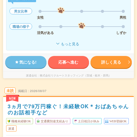
男女比率
女性
男性
職場の様子
活気がある
しずか
もっと見る
気になる!
応募へ進む
詳しく見る
派遣会社
株式会社リクルートスタッフィング（茨城・栃木・群馬）
未読
掲載日
2026/08/07
NEW
3ヵ月で79万円稼ぐ！未経験OK＊おばあちゃん
のお話相手など
職種未経験OK
交通費別途支給あり
土日祝日が休み
WEB登録OK
派遣