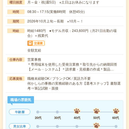
月～金・祝(週5日) ※土日はお休みになります
曜日頻度
08:30～17:15(実働8時間 休憩45分)
時間
2026年10月上旬～長期 ※10月～！
期間
時給1480円 ●モデル月収：243,600円（月21日出勤の場
時給
合）＋残業代
交通費
全額支給
営業事務
仕事内容
＊専用端末を使用した受発注業務＊取引先からの納期回答
【メール・システム】＊請求書・見積書の作成＊製品…
職種未経験OK / ブランクOK / 英語力不要
応募資格
何かしらの事務の実務経験のある方【選考ステップ】書類選
考⇒筆記試験・面接
職場の雰囲気
年齢層
20代
30代
40代
50代
60代
男女比率