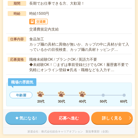
長期でお仕事できる方、大歓迎！
期間
時給1500円
時給
交通費
交通費規定内支給
食品加工
仕事内容
カップ麺の具材に異物が無いか、カップの中に具材が全て入
っているかの目視検査、カップ麺の具材トッピング…
職種未経験OK / ブランクOK / 英語力不要
応募資格
◆未経験OK！〇まずは事前登録だけでもOK！履歴書不要で
気軽にオンライン登録★氏名・職種などを入力す…
職場の雰囲気
年齢層
20代
30代
40代
50代
60代
気になる!
応募へ進む
詳しく見る
派遣会社
株式会社綜合キャリアオプション 製造事業部（全国）