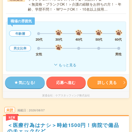
＜無資格・ブランクOK！＞介護の経験をお持ちの方！・年
齢、学歴不問！・WワークOK！・10名以上採用…
職場の雰囲気
年齢層
20代
30代
40代
50代
60代
男女比率
女性
男性
もっと見る
気になる!
応募へ進む
詳しく見る
派遣会社
ケアスタッフィング株式会社
未読
掲載日
2026/08/07
NEW
＜医療行為はナシ＞時給1500円！病院で備品
のチェックなど