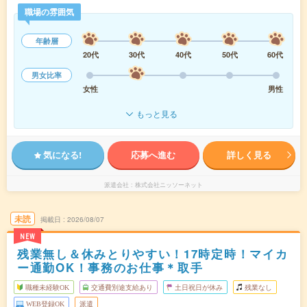
職場の雰囲気
年齢層
20代
30代
40代
50代
60代
男女比率
女性
男性
もっと見る
気になる!
応募へ進む
詳しく見る
派遣会社
株式会社ニッソーネット
未読
掲載日
2026/08/07
NEW
残業無し＆休みとりやすい！17時定時！マイカ
ー通勤OK！事務のお仕事＊取手
職種未経験OK
交通費別途支給あり
土日祝日が休み
残業なし
WEB登録OK
派遣