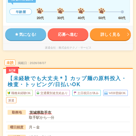
年齢層
20代
30代
40代
50代
60代
気になる!
応募へ進む
詳しく見る
派遣会社
株式会社テクノ・サービス
未読
掲載日
2026/08/07
NEW
【未経験でも大丈夫＊】カップ麺の原料投入・
検査・トッピング/日払いOK
職種未経験OK
交通費別途支給あり
土日祝日が休み
WEB登録OK
派遣
茨城県取手市
勤務地
取手駅から---分
月～金
曜日頻度