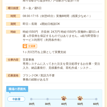
南守谷駅から徒歩9分／戸頭駅から徒歩11分
月～金／週5日
曜日頻度
08:30-17:15（休憩45分）実働8時間（残業少なめ！）
時間
即日～長期 ※開始日相談OK
期間
時給1550円 月収例 24万円 時給1550円×実働8h×週5日×4
時給
週 ※月収例を保証するものではありません。※給与即受取り
サービス利用可（利用条件有）
交通費
1ヶ月3万円を上限として実費支給
営業事務
仕事内容
専用システムに入ってきた注文を受注処理するお仕事・受注
入力、納品書発行、見積書作成、荷札作成・システ…
ブランクOK / 英語力不要
応募資格
事務の経験がある方
職場の雰囲気
年齢層
20代
30代
40代
50代
60代