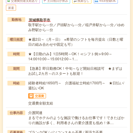
交通費別途支給あり
土日祝日が休み
残業なし
WEB登録OK
派遣
茨城県取手市
勤務地
取手駅から---分／戸頭駅から---分／稲戸井駅から---分／ゆめ
み野駅から---分
★週2日～（月～日） ※希望のシフトを毎月提出（日数と曜
曜日頻度
日の組み合わせや固定も可）
★【日勤のみ】1日5時間～OK！≪シフト例≫9:00～
時間
14:0010:00～15:0012:00～1…
【急募】即日勤務OK！中旬～など開始日相談可 ★まずは
期間
お試し2カ月～のスタートも歓迎！
経験者時給1650円～ 介護福祉士時給1700円～ ★日払い/
時給
週払いOK
交通費
交通費全額支給
介護関連
仕事内容
まるでホテルのような施設で働けるお仕事です！できたばか
りの施設が多く、利用者さんの要介護度も低め！体…
ブランクOK / パソコンスキル不要 / 英語力不要
応募資格