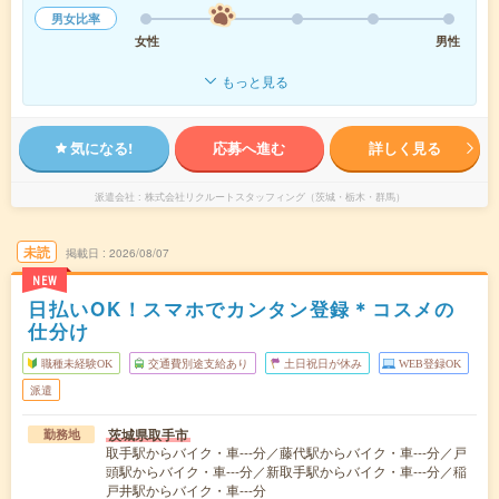
男女比率
女性
男性
もっと見る
気になる!
応募へ進む
詳しく見る
派遣会社
株式会社リクルートスタッフィング（茨城・栃木・群馬）
未読
掲載日
2026/08/07
NEW
日払いOK！スマホでカンタン登録＊コスメの
仕分け
職種未経験OK
交通費別途支給あり
土日祝日が休み
WEB登録OK
派遣
茨城県取手市
勤務地
取手駅からバイク・車---分／藤代駅からバイク・車---分／戸
頭駅からバイク・車---分／新取手駅からバイク・車---分／稲
戸井駅からバイク・車---分