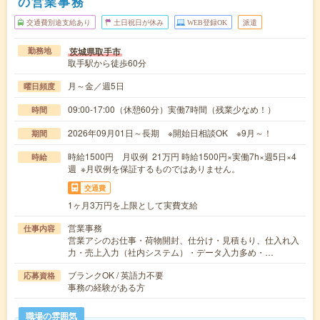
の営業事務
交通費別途支給あり
土日祝日が休み
WEB登録OK
派遣
茨城県取手市
勤務地
取手駅から徒歩60分
月～金／週5日
曜日頻度
09:00-17:00（休憩60分）実働7時間（残業少なめ！）
時間
2026年09月01日～長期 ※開始日相談OK ※9月～！
期間
時給1500円 月収例 21万円 時給1500円×実働7h×週5日×4
時給
週 ※月収例を保証するものではありません。
交通費
1ヶ月3万円を上限として実費支給
営業事務
仕事内容
営業アシのお仕事・荷物開封、仕分け・見積もり、仕入れ入
力・売上入力（社内システム）・データ入力多め・…
ブランクOK / 英語力不要
応募資格
事務の経験がある方
職場の雰囲気