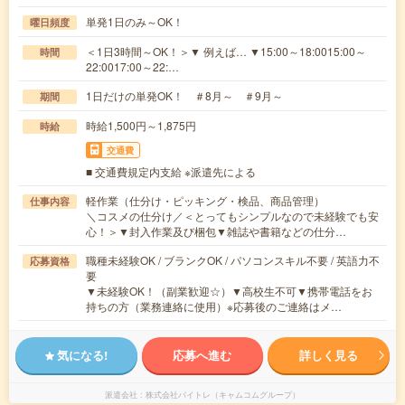
単発1日のみ～OK！
曜日頻度
＜1日3時間～OK！＞▼ 例えば… ▼15:00～18:0015:00～
時間
22:0017:00～22:…
1日だけの単発OK！ ＃8月～ ＃9月～
期間
時給1,500円～1,875円
時給
交通費
■ 交通費規定内支給 ※派遣先による
軽作業（仕分け・ピッキング・検品、商品管理）
仕事内容
＼コスメの仕分け／＜とってもシンプルなので未経験でも安
心！＞▼封入作業及び梱包▼雑誌や書籍などの仕分…
職種未経験OK / ブランクOK / パソコンスキル不要 / 英語力不
応募資格
要
▼未経験OK！（副業歓迎☆）▼高校生不可▼携帯電話をお
持ちの方（業務連絡に使用）※応募後のご連絡はメ…
気になる!
応募へ進む
詳しく見る
派遣会社
株式会社バイトレ（キャムコムグループ）