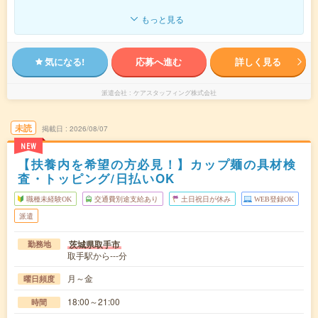
もっと見る
気になる!
応募へ進む
詳しく見る
派遣会社
ケアスタッフィング株式会社
未読
掲載日
2026/08/07
NEW
【扶養内を希望の方必見！】カップ麺の具材検
査・トッピング/日払いOK
職種未経験OK
交通費別途支給あり
土日祝日が休み
WEB登録OK
派遣
茨城県取手市
勤務地
取手駅から---分
月～金
曜日頻度
18:00～21:00
時間