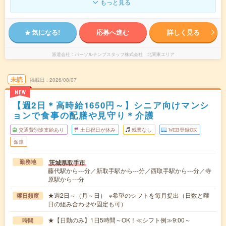
もっと見る
気になる!
応募へ進む
詳しく見る
派遣会社
パーソルテンプスタッフ株式会社 北関東エリア
未読
掲載日
2026/08/07
NEW
【週2日＊高時給1650円～】シニア向けマンシ
ョンで食事の配膳や見守り＊介護
交通費別途支給あり
土日祝日が休み
残業なし
WEB登録OK
派遣
茨城県取手市
勤務地
藤代駅から---分／新取手駅から---分／西取手駅から---分／寺
原駅から---分
★週2日～（月～日） ※希望のシフトを毎月提出（日数と曜
曜日頻度
日の組み合わせや固定も可）
★【日勤のみ】1日5時間～OK！≪シフト例≫9:00～
時間