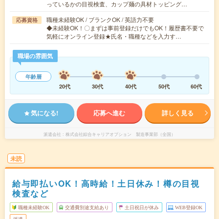
っているかの目視検査、カップ麺の具材トッピング…
職種未経験OK / ブランクOK / 英語力不要
応募資格
◆未経験OK！〇まずは事前登録だけでもOK！履歴書不要で
気軽にオンライン登録★氏名・職種などを入力す…
職場の雰囲気
年齢層
20代
30代
40代
50代
60代
気になる!
応募へ進む
詳しく見る
派遣会社
株式会社綜合キャリアオプション 製造事業部（全国）
未読
給与即払いOK！高時給！土日休み！樽の目視
検査など
職種未経験OK
交通費別途支給あり
土日祝日が休み
WEB登録OK