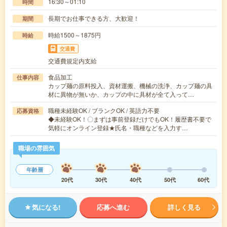
16:30～01:10
時間
長期でお仕事できる方、大歓迎！
期間
時給1500～1875円
時給
交通費
交通費規定内支給
食品加工
仕事内容
カップ麺の原料投入、資材運搬、機械の洗浄、カップ麺の具
材に異物が無いか、カップの中に具材が全て入って…
職種未経験OK / ブランクOK / 英語力不要
応募資格
◆未経験OK！〇まずは事前登録だけでもOK！履歴書不要で
気軽にオンライン登録★氏名・職種などを入力す…
職場の雰囲気
年齢層
20代
30代
40代
50代
60代
気になる!
応募へ進む
詳しく見る