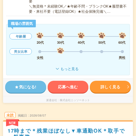
要
＼無資格＊未経験OK／★年齢不問・ブランクOK★履歴書不
要・来社不要（電話登録OK）★社会保険完備＼…
職場の雰囲気
年齢層
20代
30代
40代
50代
60代
男女比率
女性
男性
もっと見る
気になる!
応募へ進む
詳しく見る
派遣会社
株式会社ニッソーネット
未読
掲載日
2026/08/07
NEW
17時まで＊残業ほぼなし▼車通勤OK＊取手で