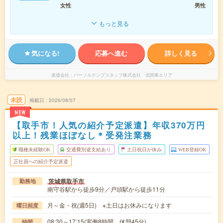
女性
男性
もっと見る
気になる!
応募へ進む
詳しく見る
派遣会社
パーソルテンプスタッフ株式会社 北関東エリア
未読
掲載日
2026/08/07
NEW
【取手市！人気の紹介予定派遣】年収370万円
以上！残業ほぼなし＊受発注業務
職種未経験OK
交通費別途支給あり
土日祝日が休み
WEB登録OK
正社員への紹介予定派遣
茨城県取手市
勤務地
南守谷駅から徒歩9分／戸頭駅から徒歩11分
月～金・祝(週5日) ※土日はお休みになります
曜日頻度
08:30～17:15(実働8時間 休憩45分)
時間