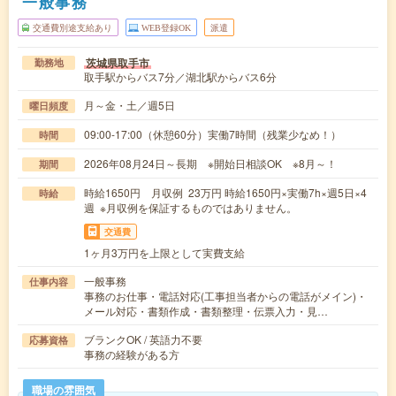
一般事務
交通費別途支給あり
WEB登録OK
派遣
茨城県取手市
勤務地
取手駅からバス7分／湖北駅からバス6分
月～金・土／週5日
曜日頻度
09:00-17:00（休憩60分）実働7時間（残業少なめ！）
時間
2026年08月24日～長期 ※開始日相談OK ※8月～！
期間
時給1650円 月収例 23万円 時給1650円×実働7h×週5日×4
時給
週 ※月収例を保証するものではありません。
交通費
1ヶ月3万円を上限として実費支給
一般事務
仕事内容
事務のお仕事・電話対応(工事担当者からの電話がメイン)・
メール対応・書類作成・書類整理・伝票入力・見…
ブランクOK / 英語力不要
応募資格
事務の経験がある方
職場の雰囲気