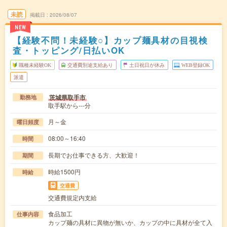
未読
掲載日
2026/08/07
NEW
【経験不問！未経験○】カップ麺具材の目視検
査・トッピング/日払いOK
職種未経験OK
交通費別途支給あり
土日祝日が休み
WEB登録OK
派遣
茨城県取手市
勤務地
取手駅から---分
月～金
曜日頻度
08:00～16:40
時間
長期でお仕事できる方、大歓迎！
期間
時給1500円
時給
交通費
交通費規定内支給
食品加工
仕事内容
カップ麺の具材に異物が無いか、カップの中に具材が全て入