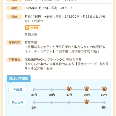
2026年09月上旬～長期 ※9月～！
期間
時給1480円 ●モデル月収：243,600円（月21日出勤の場
時給
合）＋残業代
交通費
全額支給
営業事務
仕事内容
＊専用端末を使用した受発注業務＊取引先からの納期回答
【メール・システム】＊請求書・見積書の作成＊製品…
職種未経験OK / ブランクOK / 英語力不要
応募資格
何かしらの事務の実務経験のある方【選考ステップ】書類選
考⇒筆記試験・面接
職場の雰囲気
年齢層
20代
30代
40代
50代
60代
男女比率
女性
男性