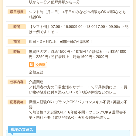
駅から---分／稲戸井駅から---分
シフト制（月～日） ※平日のみなどの相談もOK ※週3なども
曜日頻度
相談OK
【シフト例】07:00～16:0009:00～18:0017:00～09:00※ 上記
時間
は一例です！そ…
即日～2ヶ月以上 ■開始日の相談OK！
期間
無資格の方：時給1500円～1875円 / 介護福祉士：時給1800
時給
円～2250円 / 初任者以上：時給1600円～2000円
交通費
全額支給
介護関連
仕事内容
／利用者の方の日常生活をサポート！＼▽具体的には…・買
い物や散歩に付き添ったり・折り紙や体操などのレ…
職種未経験OK / ブランクOK / パソコンスキル不要 / 英語力不
応募資格
要
＼無資格＊未経験OK／★年齢不問・ブランクOK★履歴書不
要・来社不要（電話登録OK）★社会保険完備＼…
職場の雰囲気