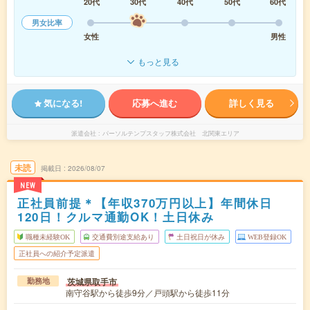
20代
30代
40代
50代
60代
男女比率
女性
男性
もっと見る
気になる!
応募へ進む
詳しく見る
派遣会社
パーソルテンプスタッフ株式会社 北関東エリア
未読
掲載日
2026/08/07
NEW
正社員前提＊【年収370万円以上】年間休日
120日！クルマ通勤OK！土日休み
職種未経験OK
交通費別途支給あり
土日祝日が休み
WEB登録OK
正社員への紹介予定派遣
茨城県取手市
勤務地
南守谷駅から徒歩9分／戸頭駅から徒歩11分