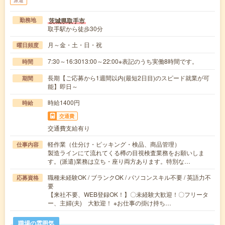
派遣
茨城県取手市
勤務地
取手駅から徒歩30分
月～金・土・日・祝
曜日頻度
7:30～16:3013:00～22:00※表記のうち実働8時間です。
時間
長期【ご応募から1週間以内(最短2日目)のスピード就業が可
期間
能】即日～
時給1400円
時給
交通費
交通費支給有り
軽作業（仕分け・ピッキング・検品、商品管理）
仕事内容
製造ラインにて流れてくる樽の目視検査業務をお願いしま
す。(派遣)業務は立ち・座り両方あります。特別な…
職種未経験OK / ブランクOK / パソコンスキル不要 / 英語力不
応募資格
要
【来社不要、WEB登録OK！】〇未経験大歓迎！〇フリータ
ー、主婦(夫) 大歓迎！ ※お仕事の掛け持ち…
職場の雰囲気