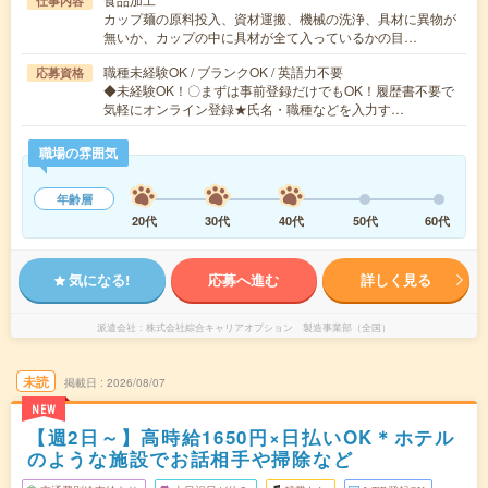
仕事内容
カップ麺の原料投入、資材運搬、機械の洗浄、具材に異物が
無いか、カップの中に具材が全て入っているかの目…
職種未経験OK / ブランクOK / 英語力不要
応募資格
◆未経験OK！〇まずは事前登録だけでもOK！履歴書不要で
気軽にオンライン登録★氏名・職種などを入力す…
職場の雰囲気
年齢層
20代
30代
40代
50代
60代
気になる!
応募へ進む
詳しく見る
派遣会社
株式会社綜合キャリアオプション 製造事業部（全国）
未読
掲載日
2026/08/07
NEW
【週2日～】高時給1650円×日払いOK＊ホテル
のような施設でお話相手や掃除など