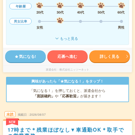
年齢層
20代
30代
40代
50代
60代
男女比率
女性
男性
もっと見る
気になる!
応募へ進む
詳しく見る
派遣会社
株式会社ニッソーネット
興味があったら「★気になる！」をタップ！
「気になる！」を押しておくと、派遣会社から
「面談確約」
や
「応募歓迎」
が届きます！
未読
掲載日
2026/08/07
NEW
17時まで＊残業ほぼなし▼車通勤OK＊取手で