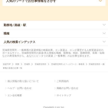
人気のワード
でお仕事情報をさがす
勤務地 / 路線・駅
職種
人気の検索インデックス
茨城県笠間市 - 一般事務の派遣情報の検索結果。エン派遣は、エンが運営する人材派遣会社の
ポータルサイト。茨城県笠間市の派遣/求人情報を職種、勤務地、時給、勤務時間、長期・短期
などの希望条件から、あなたにピッタリの派遣（一般事務）のお仕事を探せます。
派遣TOP
関東
茨城県
茨城県笠間市
茨城県笠間市 オフィスワーク・事務系
茨城県笠間市 一般
事務の派遣の仕事一覧
個人情報の取り扱いについて
ご利用規約
ヘルプ・お問い合わせ
掲載のお問い合わせ
エン会社概要
サイトマップ
Copyright © en Inc.