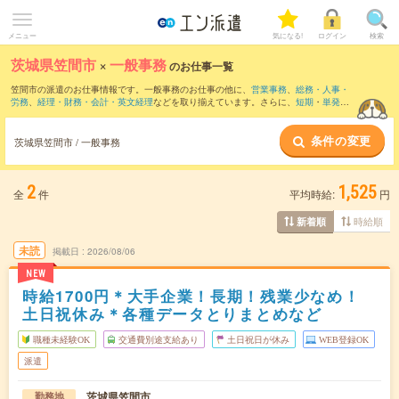
メニュー
気になる!
ログイン
検索
茨城県笠間市
×
一般事務
のお仕事一覧
笠間市の派遣のお仕事情報です。一般事務のお仕事の他に、
営業事務
、
総務・人事・
労務
、
経理・財務・会計・英文経理
などを取り揃えています。さらに、
短期
・
単発
な
どの期間や、
職種未経験OK
などのこだわり条件で絞り込んでいただけます。職種辞
典：
一般事務のお仕事とは？とは？
条件の変更
茨城県笠間市 / 一般事務
2
1,525
全
件
平均時給:
円
時給順
新着順
未読
掲載日
2026/08/06
NEW
時給1700円＊大手企業！長期！残業少なめ！
土日祝休み＊各種データとりまとめなど
職種未経験OK
交通費別途支給あり
土日祝日が休み
WEB登録OK
派遣
茨城県笠間市
勤務地