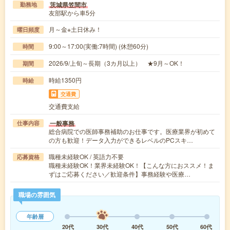
茨城県笠間市
勤務地
友部駅から車5分
月～金※土日休み！
曜日頻度
9:00～17:00(実働:7時間) (休憩60分)
時間
2026/9/上旬～長期（3カ月以上） ★9月～OK！
期間
時給1350円
時給
交通費
交通費支給
一般事務
仕事内容
総合病院での医師事務補助のお仕事です。医療業界が初めて
の方も歓迎！データ入力ができるレベルのPCスキ…
職種未経験OK / 英語力不要
応募資格
職種未経験OK！業界未経験OK！【こんな方におススメ！ま
ずはご応募ください／歓迎条件】事務経験や医療…
職場の雰囲気
年齢層
20代
30代
40代
50代
60代