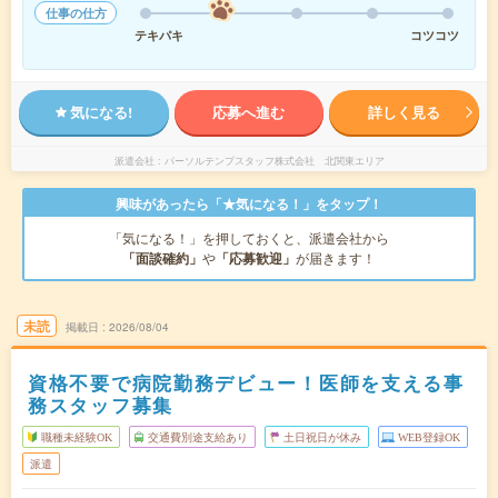
仕事の仕方
テキパキ
コツコツ
気になる!
応募へ進む
詳しく見る
派遣会社
パーソルテンプスタッフ株式会社 北関東エリア
興味があったら「★気になる！」をタップ！
「気になる！」を押しておくと、派遣会社から
「面談確約」
や
「応募歓迎」
が届きます！
未読
掲載日
2026/08/04
資格不要で病院勤務デビュー！医師を支える事
務スタッフ募集
職種未経験OK
交通費別途支給あり
土日祝日が休み
WEB登録OK
派遣