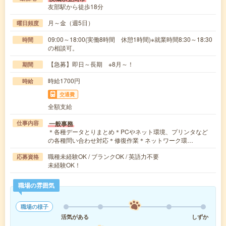
友部駅から徒歩18分
月～金（週5日）
曜日頻度
09:00～18:00(実働8時間 休憩1時間)※就業時間8:30～18:30
時間
の相談可。
【急募】即日～長期 ※8月～！
期間
時給1700円
時給
交通費
全額支給
一般事務
仕事内容
＊各種データとりまとめ＊PCやネット環境、プリンタなど
の各種問い合わせ対応＊修復作業＊ネットワーク環…
職種未経験OK / ブランクOK / 英語力不要
応募資格
未経験OK！
職場の雰囲気
職場の様子
活気がある
しずか