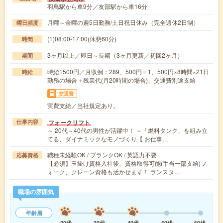
羽鳥駅から車9分／友部駅から車16分
月曜～金曜の週5日勤務/土日祝日休み（完全週休2日制）
曜日頻度
(1)08:00-17:00(休憩60分)
時間
3ヶ月以上／即日～長期（3ヶ月更新／初回2ヶ月）
期間
時給1500円／月収例：289、500円＝1、500円×8時間×21日
時給
勤務の場合＋残業代(月20時間の場合)、交通費別途支給
交通費
実費支給／当社規定あり。
フォークリフト
仕事内容
～ 20代～40代の男性が活躍中！ ～「燃料タンク」を組み立
てる、ダイナミックなモノづくり【 お仕事…
職種未経験OK / ブランクOK / 英語力不要
応募資格
【必須】玉掛け資格入社後、資格取得可能(手当一部支給)フ
ォーク、クレーン資格も活かせます！ ランスタ…
職場の雰囲気
年齢層
20代
30代
40代
50代
60代