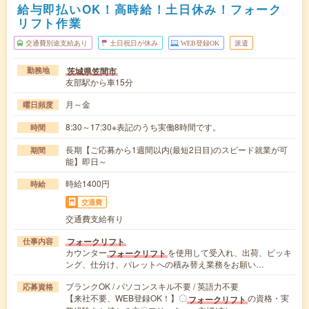
給与即払いOK！高時給！土日休み！フォーク
リフト作業
交通費別途支給あり
土日祝日が休み
WEB登録OK
派遣
茨城県笠間市
勤務地
友部駅から車15分
月～金
曜日頻度
8:30～17:30※表記のうち実働8時間です。
時間
長期【ご応募から1週間以内(最短2日目)のスピード就業が可
期間
能】即日～
時給1400円
時給
交通費
交通費支給有り
フォークリフト
仕事内容
カウンター
を使用して受入れ、出荷、ピッキ
フォークリフト
ング、仕分け、パレットへの積み替え業務をお願い…
ブランクOK / パソコンスキル不要 / 英語力不要
応募資格
【来社不要、WEB登録OK！】〇
の資格・実
フォークリフト