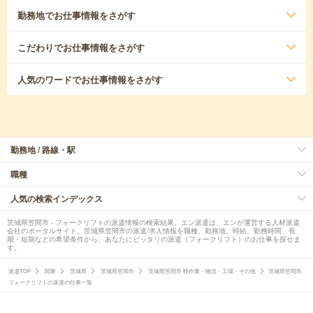
勤務地
でお仕事情報をさがす
こだわり
でお仕事情報をさがす
人気のワード
でお仕事情報をさがす
勤務地 / 路線・駅
職種
人気の検索インデックス
茨城県笠間市 - フォークリフトの派遣情報の検索結果。エン派遣は、エンが運営する人材派遣
会社のポータルサイト。茨城県笠間市の派遣/求人情報を職種、勤務地、時給、勤務時間、長
期・短期などの希望条件から、あなたにピッタリの派遣（フォークリフト）のお仕事を探せま
す。
派遣TOP
関東
茨城県
茨城県笠間市
茨城県笠間市 軽作業・物流・工場・その他
茨城県笠間市
フォークリフトの派遣の仕事一覧