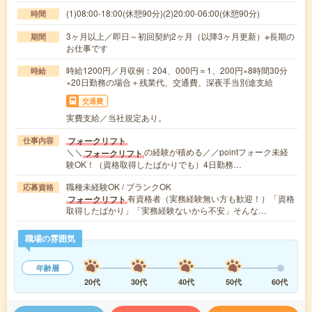
(1)08:00-18:00(休憩90分)(2)20:00-06:00(休憩90分)
時間
3ヶ月以上／即日～初回契約2ヶ月（以降3ヶ月更新）※長期の
期間
お仕事です
時給1200円／月収例：204、000円＝1、200円×8時間30分
時給
×20日勤務の場合＋残業代、交通費、深夜手当別途支給
交通費
実費支給／当社規定あり。
フォークリフト
仕事内容
＼＼
の経験が積める／／pointフォーク未経
フォークリフト
験OK！（資格取得したばかりでも）4日勤務…
職種未経験OK / ブランクOK
応募資格
有資格者（実務経験無い方も歓迎！）「資格
フォークリフト
取得したばかり」「実務経験ないから不安」そんな…
職場の雰囲気
年齢層
20代
30代
40代
50代
60代