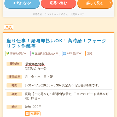
気になる!
応募へ進む
詳しく見る
派遣会社
ランスタッド株式会社 北関東エリア
未読
座り仕事！給与即払いOK！高時給！フォーク
リフト作業等
職種未経験OK
交通費別途支給あり
WEB登録OK
派遣
茨城県笠間市
勤務地
岩間駅から---分
月～金・土・日・祝
曜日頻度
8:00～17:3020:00～5:30※表記のうち実働8時間です。
時間
長期【ご応募から1週間以内(最短2日目)のスピード就業が可
期間
能】即日～
時給1200円
時給
交通費