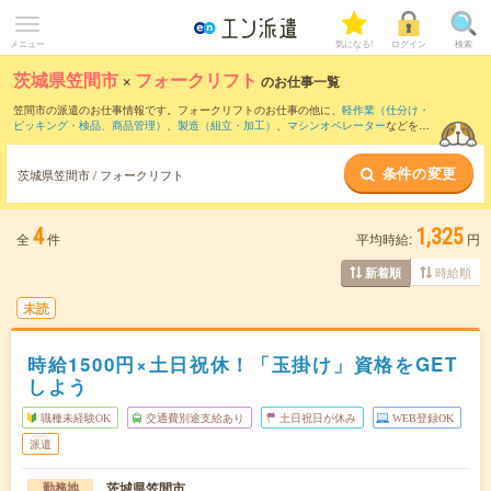
メニュー
気になる!
ログイン
検索
茨城県笠間市
×
フォークリフト
のお仕事一覧
笠間市の派遣のお仕事情報です。フォークリフトのお仕事の他に、
軽作業（仕分け・
ピッキング・検品、商品管理）
、
製造（組立・加工）
、
マシンオペレーター
などを取
り揃えています。さらに、
短期
・
単発
などの期間や、
職種未経験OK
などのこだわり条
件で絞り込んでいただけます。職種辞典：
フォークリフトのお仕事とは？とは？
条件の変更
茨城県笠間市 / フォークリフト
4
1,325
全
件
平均時給:
円
時給順
新着順
未読
時給1500円×土日祝休！「玉掛け」資格をGET
しよう
職種未経験OK
交通費別途支給あり
土日祝日が休み
WEB登録OK
派遣
茨城県笠間市
勤務地