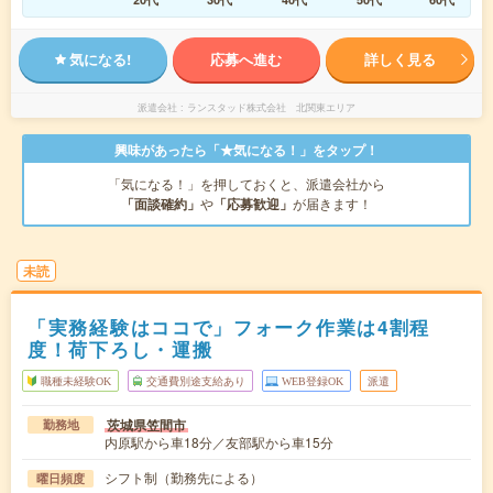
気になる!
応募へ進む
詳しく見る
派遣会社
ランスタッド株式会社 北関東エリア
興味があったら「★気になる！」をタップ！
「気になる！」を押しておくと、派遣会社から
「面談確約」
や
「応募歓迎」
が届きます！
未読
「実務経験はココで」フォーク作業は4割程
度！荷下ろし・運搬
職種未経験OK
交通費別途支給あり
WEB登録OK
派遣
茨城県笠間市
勤務地
内原駅から車18分／友部駅から車15分
シフト制（勤務先による）
曜日頻度