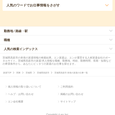
人気のワード
でお仕事情報をさがす
勤務地 / 路線・駅
職種
人気の検索インデックス
茨城県高萩市の単発の派遣情報の検索結果。エン派遣は、エンが運営する人材派遣会社のポー
タルサイト。茨城県高萩市の派遣/求人情報を職種、勤務地、時給、勤務時間、長期・短期など
の希望条件から、あなたにピッタリの派遣のお仕事を探せます。
派遣TOP
関東
茨城県
茨城県高萩市
茨城県高萩市 単発の派遣の仕事一覧
個人情報の取り扱いについて
ご利用規約
ヘルプ・お問い合わせ
掲載のお問い合わせ
エン会社概要
サイトマップ
Copyright © en Inc.