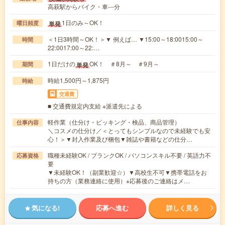
高萩駅からバイク・車---分
1日のみ～OK！
単発
曜日頻度
＜1日3時間～OK！＞▼ 例えば… ▼15:00～18:0015:00～
時間
22:0017:00～22:…
1日だけの
OK！ ＃8月～ ＃9月～
単発
期間
時給1,500円～1,875円
時給
交通費
■ 交通費規定内支給 ※派遣先による
軽作業（仕分け・ピッキング・検品、商品管理）
仕事内容
＼コスメの仕分け／＜とってもシンプルなので未経験でも安
心！＞▼封入作業及び梱包▼雑誌や書籍などの仕分…
職種未経験OK / ブランクOK / パソコンスキル不要 / 英語力不
応募資格
要
▼未経験OK！（副業歓迎☆）▼高校生不可▼携帯電話をお
持ちの方（業務連絡に使用）※応募後のご連絡はメ…
気になる!
応募へ進む
詳しく見る