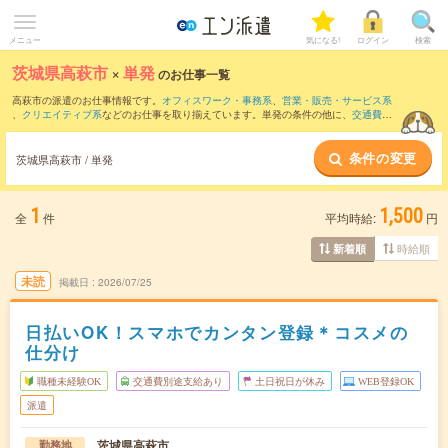
メニュー
気になる!
ログイン
検索
茨城県高萩市
×
単発
のお仕事一覧
高萩市の派遣のお仕事情報です。
オフィスワーク・事務系
、
営業・販売・サービス系
、
クリエイティブ系
などのお仕事を取り揃えています。単発の条件の他に、
交通費別
途支給あり
、
職種未経験OK
、
友だちと一緒の応募OK
などでもお探し頂けます。
条件の変更
茨城県高萩市 / 単発
1
1,500
全
件
平均時給:
円
時給順
新着順
未読
掲載日
2026/07/25
日払いOK！スマホでカンタン登録＊コスメの
仕分け
職種未経験OK
交通費別途支給あり
土日祝日が休み
WEB登録OK
派遣
茨城県高萩市
勤務地