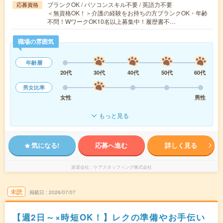
ブランクOK / パソコンスキル不要 / 英語力不要
応募資格
＜無資格OK！＞介護の経験をお持ちの方ブランクOK・年齢
不問！WワークOK10名以上募集中！履歴書不…
職場の雰囲気
年齢層
20代
30代
40代
50代
60代
男女比率
女性
男性
もっと見る
気になる!
応募へ進む
詳しく見る
派遣会社
ケアスタッフィング株式会社
未読
掲載日
2026/07/07
【週2日～×時短OK！】レクの準備やお手伝い