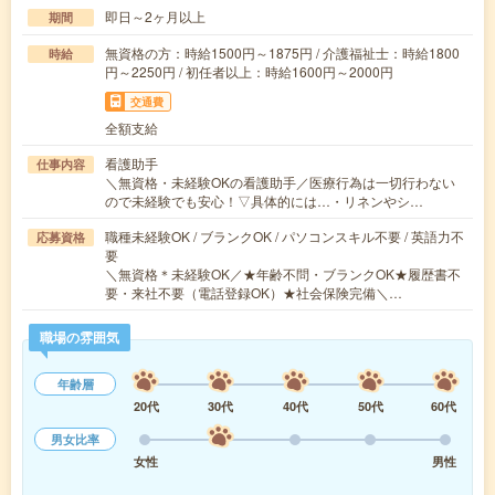
即日～2ヶ月以上
期間
無資格の方：時給1500円～1875円 / 介護福祉士：時給1800
時給
円～2250円 / 初任者以上：時給1600円～2000円
交通費
全額支給
看護助手
仕事内容
＼無資格・未経験OKの看護助手／医療行為は一切行わない
ので未経験でも安心！▽具体的には…・リネンやシ…
職種未経験OK / ブランクOK / パソコンスキル不要 / 英語力不
応募資格
要
＼無資格＊未経験OK／★年齢不問・ブランクOK★履歴書不
要・来社不要（電話登録OK）★社会保険完備＼…
職場の雰囲気
年齢層
20代
30代
40代
50代
60代
男女比率
女性
男性