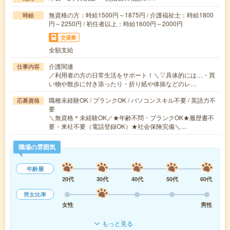
無資格の方：時給1500円～1875円 / 介護福祉士：時給1800
時給
円～2250円 / 初任者以上：時給1600円～2000円
交通費
全額支給
介護関連
仕事内容
／利用者の方の日常生活をサポート！＼▽具体的には…・買
い物や散歩に付き添ったり・折り紙や体操などのレ…
職種未経験OK / ブランクOK / パソコンスキル不要 / 英語力不
応募資格
要
＼無資格＊未経験OK／★年齢不問・ブランクOK★履歴書不
要・来社不要（電話登録OK）★社会保険完備＼…
職場の雰囲気
年齢層
20代
30代
40代
50代
60代
男女比率
女性
男性
もっと見る