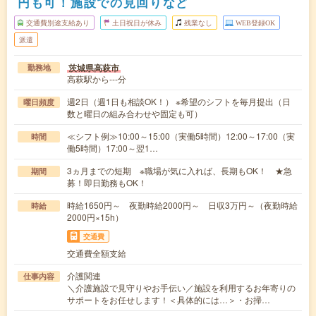
円も可！施設での見回りなど
交通費別途支給あり
土日祝日が休み
残業なし
WEB登録OK
派遣
茨城県高萩市
勤務地
高萩駅から---分
週2日（週1日も相談OK！） ※希望のシフトを毎月提出（日
曜日頻度
数と曜日の組み合わせや固定も可）
≪シフト例≫10:00～15:00（実働5時間）12:00～17:00（実
時間
働5時間）17:00～翌1…
3ヵ月までの短期 ※職場が気に入れば、長期もOK！ ★急
期間
募！即日勤務もOK！
時給1650円～ 夜勤時給2000円～ 日収3万円～（夜勤時給
時給
2000円×15h）
交通費
交通費全額支給
介護関連
仕事内容
＼介護施設で見守りやお手伝い／施設を利用するお年寄りの
サポートをお任せします！＜具体的には…＞・お掃…