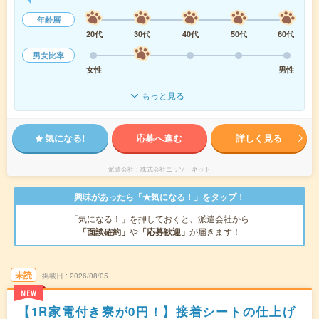
年齢層
20代
30代
40代
50代
60代
男女比率
女性
男性
もっと見る
気になる!
応募へ進む
詳しく見る
派遣会社
株式会社ニッソーネット
興味があったら「★気になる！」をタップ！
「気になる！」を押しておくと、派遣会社から
「面談確約」
や
「応募歓迎」
が届きます！
未読
掲載日
2026/08/05
NEW
【1R家電付き寮が0円！】接着シートの仕上げ