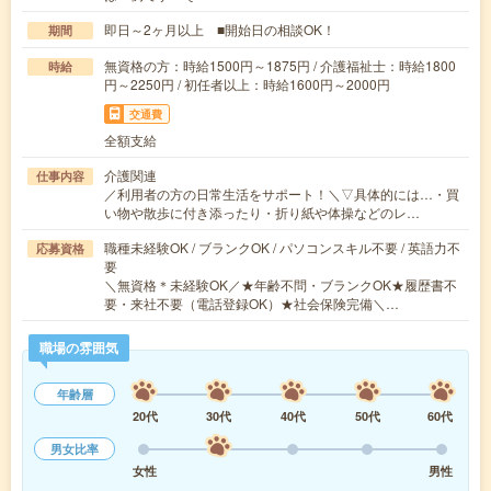
即日～2ヶ月以上 ■開始日の相談OK！
期間
無資格の方：時給1500円～1875円 / 介護福祉士：時給1800
時給
円～2250円 / 初任者以上：時給1600円～2000円
交通費
全額支給
介護関連
仕事内容
／利用者の方の日常生活をサポート！＼▽具体的には…・買
い物や散歩に付き添ったり・折り紙や体操などのレ…
職種未経験OK / ブランクOK / パソコンスキル不要 / 英語力不
応募資格
要
＼無資格＊未経験OK／★年齢不問・ブランクOK★履歴書不
要・来社不要（電話登録OK）★社会保険完備＼…
職場の雰囲気
年齢層
20代
30代
40代
50代
60代
男女比率
女性
男性