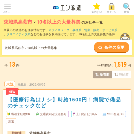
メニュー
気になる!
ログイン
検索
茨城県高萩市
×
10名以上の大量募集
のお仕事一覧
高萩市の派遣のお仕事情報です。
オフィスワーク・事務系
、
営業・販売・サービス系
、
クリエイティブ系
などのお仕事を取り揃えています。10名以上の大量募集の条件の
他に、
交通費別途支給あり
、
職種未経験OK
、
友だちと一緒の応募OK
などのこだわり
条件も取り揃えています。
条件の変更
茨城県高萩市 / 10名以上の大量募集
13
1,519
全
件
平均時給:
円
時給順
新着順
未読
掲載日
2026/08/05
NEW
【医療行為はナシ】時給1500円！病院で備品
のチェックなど
職種未経験OK
交通費別途支給あり
土日祝日が休み
WEB登録OK
派遣
茨城県高萩市
勤務地