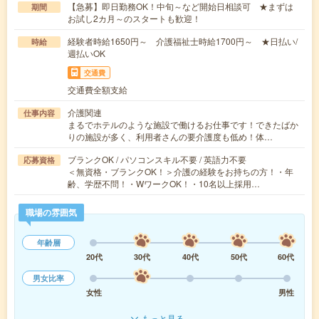
【急募】即日勤務OK！中旬～など開始日相談可 ★まずは
期間
お試し2カ月～のスタートも歓迎！
経験者時給1650円～ 介護福祉士時給1700円～ ★日払い/
時給
週払いOK
交通費
交通費全額支給
介護関連
仕事内容
まるでホテルのような施設で働けるお仕事です！できたばか
りの施設が多く、利用者さんの要介護度も低め！体…
ブランクOK / パソコンスキル不要 / 英語力不要
応募資格
＜無資格・ブランクOK！＞介護の経験をお持ちの方！・年
齢、学歴不問！・WワークOK！・10名以上採用…
職場の雰囲気
年齢層
20代
30代
40代
50代
60代
男女比率
女性
男性
もっと見る