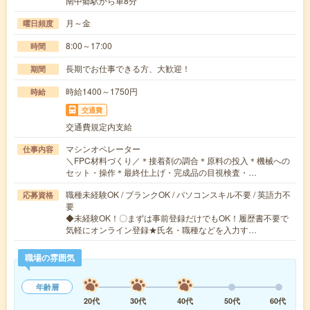
南中郷駅から車8分
月～金
曜日頻度
8:00～17:00
時間
長期でお仕事できる方、大歓迎！
期間
時給1400～1750円
時給
交通費
交通費規定内支給
マシンオペレーター
仕事内容
＼FPC材料づくり／＊接着剤の調合＊原料の投入＊機械への
セット・操作＊最終仕上げ・完成品の目視検査・…
職種未経験OK / ブランクOK / パソコンスキル不要 / 英語力不
応募資格
要
◆未経験OK！〇まずは事前登録だけでもOK！履歴書不要で
気軽にオンライン登録★氏名・職種などを入力す…
職場の雰囲気
年齢層
20代
30代
40代
50代
60代