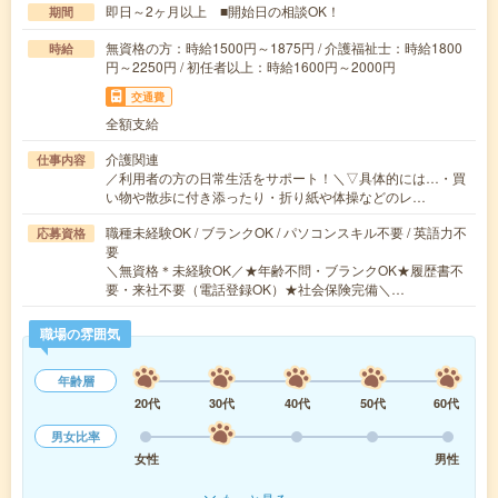
即日～2ヶ月以上 ■開始日の相談OK！
期間
無資格の方：時給1500円～1875円 / 介護福祉士：時給1800
時給
円～2250円 / 初任者以上：時給1600円～2000円
交通費
全額支給
介護関連
仕事内容
／利用者の方の日常生活をサポート！＼▽具体的には…・買
い物や散歩に付き添ったり・折り紙や体操などのレ…
職種未経験OK / ブランクOK / パソコンスキル不要 / 英語力不
応募資格
要
＼無資格＊未経験OK／★年齢不問・ブランクOK★履歴書不
要・来社不要（電話登録OK）★社会保険完備＼…
職場の雰囲気
年齢層
20代
30代
40代
50代
60代
男女比率
女性
男性