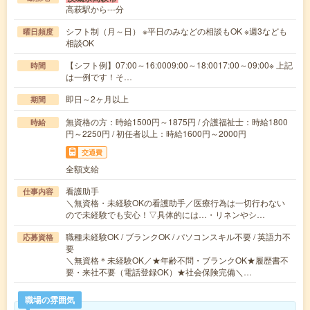
高萩駅から---分
シフト制（月～日） ※平日のみなどの相談もOK ※週3なども
曜日頻度
相談OK
【シフト例】07:00～16:0009:00～18:0017:00～09:00※ 上記
時間
は一例です！そ…
即日～2ヶ月以上
期間
無資格の方：時給1500円～1875円 / 介護福祉士：時給1800
時給
円～2250円 / 初任者以上：時給1600円～2000円
交通費
全額支給
看護助手
仕事内容
＼無資格・未経験OKの看護助手／医療行為は一切行わない
ので未経験でも安心！▽具体的には…・リネンやシ…
職種未経験OK / ブランクOK / パソコンスキル不要 / 英語力不
応募資格
要
＼無資格＊未経験OK／★年齢不問・ブランクOK★履歴書不
要・来社不要（電話登録OK）★社会保険完備＼…
職場の雰囲気