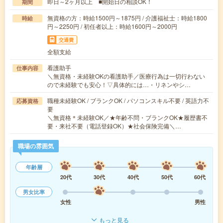
即日～2ヶ月以上 ■開始日の相談OK！
期間
無資格の方：時給1500円～1875円 / 介護福祉士：時給1800
時給
円～2250円 / 初任者以上：時給1600円～2000円
交通費
全額支給
看護助手
仕事内容
＼無資格・未経験OKの看護助手／医療行為は一切行わない
ので未経験でも安心！▽具体的には…・リネンやシ…
職種未経験OK / ブランクOK / パソコンスキル不要 / 英語力不
応募資格
要
＼無資格＊未経験OK／★年齢不問・ブランクOK★履歴書不
要・来社不要（電話登録OK）★社会保険完備＼…
職場の雰囲気
年齢層
20代
30代
40代
50代
60代
男女比率
女性
男性
もっと見る