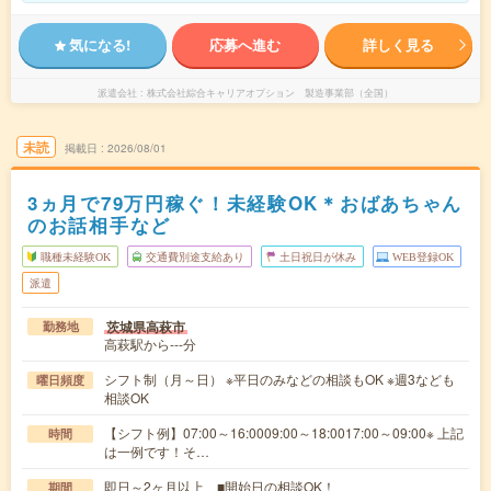
気になる!
応募へ進む
詳しく見る
派遣会社
株式会社綜合キャリアオプション 製造事業部（全国）
未読
掲載日
2026/08/01
3ヵ月で79万円稼ぐ！未経験OK＊おばあちゃん
のお話相手など
職種未経験OK
交通費別途支給あり
土日祝日が休み
WEB登録OK
派遣
茨城県高萩市
勤務地
高萩駅から---分
シフト制（月～日） ※平日のみなどの相談もOK ※週3なども
曜日頻度
相談OK
【シフト例】07:00～16:0009:00～18:0017:00～09:00※ 上記
時間
は一例です！そ…
即日～2ヶ月以上 ■開始日の相談OK！
期間