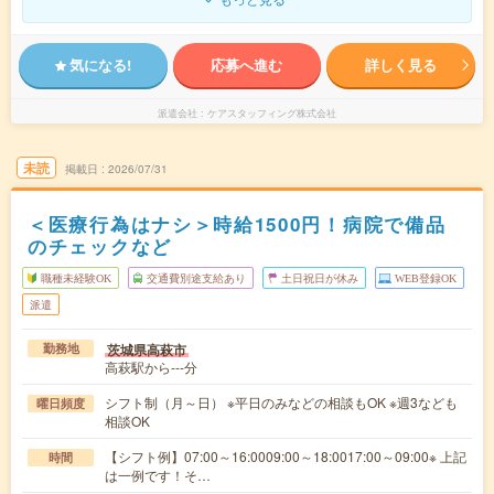
気になる!
応募へ進む
詳しく見る
派遣会社
ケアスタッフィング株式会社
未読
掲載日
2026/07/31
＜医療行為はナシ＞時給1500円！病院で備品
のチェックなど
職種未経験OK
交通費別途支給あり
土日祝日が休み
WEB登録OK
派遣
茨城県高萩市
勤務地
高萩駅から---分
シフト制（月～日） ※平日のみなどの相談もOK ※週3なども
曜日頻度
相談OK
【シフト例】07:00～16:0009:00～18:0017:00～09:00※ 上記
時間
は一例です！そ…