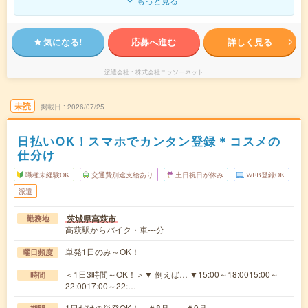
もっと見る
気になる!
応募へ進む
詳しく見る
派遣会社
株式会社ニッソーネット
未読
掲載日
2026/07/25
日払いOK！スマホでカンタン登録＊コスメの
仕分け
職種未経験OK
交通費別途支給あり
土日祝日が休み
WEB登録OK
派遣
茨城県高萩市
勤務地
高萩駅からバイク・車---分
単発1日のみ～OK！
曜日頻度
＜1日3時間～OK！＞▼ 例えば… ▼15:00～18:0015:00～
時間
22:0017:00～22:…
1日だけの単発OK！ ＃8月～ ＃9月～