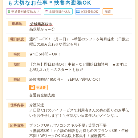
も大切なお仕事＊扶養内勤務OK
交通費別途支給あり
土日祝日が休み
WEB登録OK
派遣
茨城県高萩市
勤務地
高萩駅から---分
週2日～OK！（月～日） ※希望のシフトを毎月提出（日数と
曜日頻度
曜日の組み合わせや固定も可）
★1日5時間～OK！
時間
【急募】即日勤務OK！中旬～など開始日相談可 ★まずは
期間
お試し2カ月～のスタートも歓迎！
経験者時給1650円～ ※日払い/週払いOK！
時給
交通費
交通費全額支給
介護関連
仕事内容
／日勤だけのデイサービスで利用者さんの身の回りのお手伝
いをお任せします！＼何気ない日常生活がメインな…
ブランクOK / パソコンスキル不要 / 英語力不要
応募資格
＜無資格OK！＞介護の経験をお持ちの方ブランクOK・年齢
不問！WワークOK10名以上募集中！履歴書不…