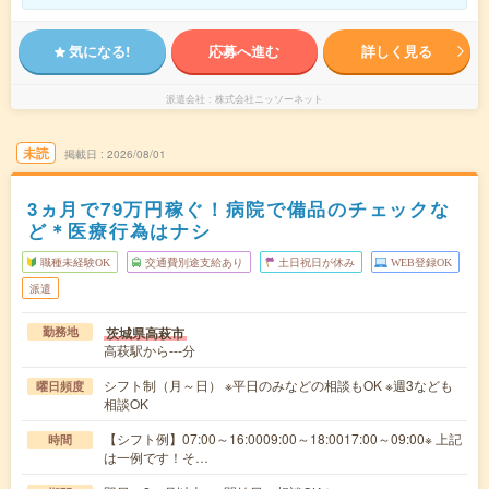
気になる!
応募へ進む
詳しく見る
派遣会社
株式会社ニッソーネット
未読
掲載日
2026/08/01
3ヵ月で79万円稼ぐ！病院で備品のチェックな
ど＊医療行為はナシ
職種未経験OK
交通費別途支給あり
土日祝日が休み
WEB登録OK
派遣
茨城県高萩市
勤務地
高萩駅から---分
シフト制（月～日） ※平日のみなどの相談もOK ※週3なども
曜日頻度
相談OK
【シフト例】07:00～16:0009:00～18:0017:00～09:00※ 上記
時間
は一例です！そ…