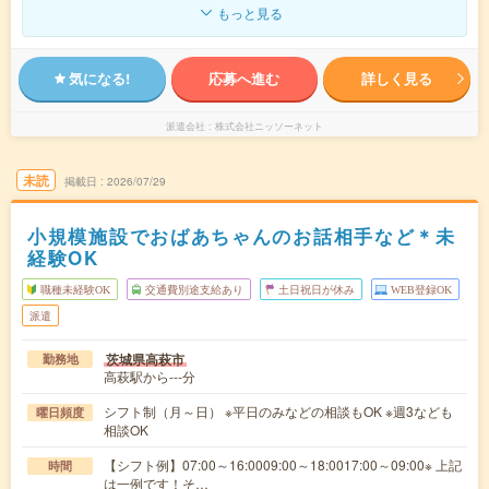
もっと見る
気になる!
応募へ進む
詳しく見る
派遣会社
株式会社ニッソーネット
未読
掲載日
2026/07/29
小規模施設でおばあちゃんのお話相手など＊未
経験OK
職種未経験OK
交通費別途支給あり
土日祝日が休み
WEB登録OK
派遣
茨城県高萩市
勤務地
高萩駅から---分
シフト制（月～日） ※平日のみなどの相談もOK ※週3なども
曜日頻度
相談OK
【シフト例】07:00～16:0009:00～18:0017:00～09:00※ 上記
時間
は一例です！そ…