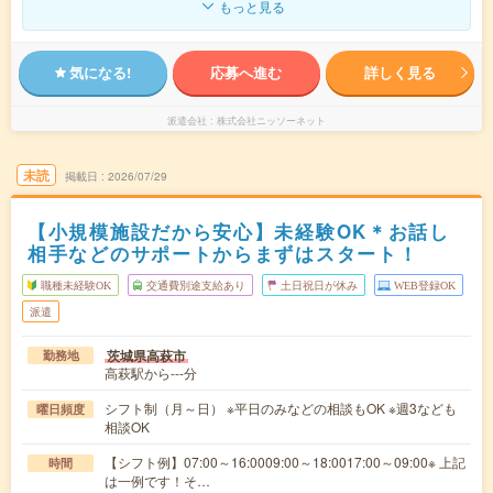
もっと見る
気になる!
応募へ進む
詳しく見る
派遣会社
株式会社ニッソーネット
未読
掲載日
2026/07/29
【小規模施設だから安心】未経験OK＊お話し
相手などのサポートからまずはスタート！
職種未経験OK
交通費別途支給あり
土日祝日が休み
WEB登録OK
派遣
茨城県高萩市
勤務地
高萩駅から---分
シフト制（月～日） ※平日のみなどの相談もOK ※週3なども
曜日頻度
相談OK
【シフト例】07:00～16:0009:00～18:0017:00～09:00※ 上記
時間
は一例です！そ…