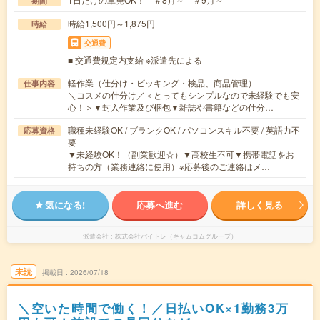
期間
時給1,500円～1,875円
時給
交通費
■ 交通費規定内支給 ※派遣先による
軽作業（仕分け・ピッキング・検品、商品管理）
仕事内容
＼コスメの仕分け／＜とってもシンプルなので未経験でも安
心！＞▼封入作業及び梱包▼雑誌や書籍などの仕分…
職種未経験OK / ブランクOK / パソコンスキル不要 / 英語力不
応募資格
要
▼未経験OK！（副業歓迎☆）▼高校生不可▼携帯電話をお
持ちの方（業務連絡に使用）※応募後のご連絡はメ…
気になる!
応募へ進む
詳しく見る
派遣会社
株式会社バイトレ（キャムコムグループ）
未読
掲載日
2026/07/18
＼空いた時間で働く！／日払いOK×1勤務3万