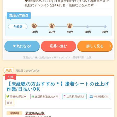
◆未経験OK！〇まずは事前登録だけでもOK！履歴書不要で
気軽にオンライン登録★氏名・職種などを入力す…
職場の雰囲気
年齢層
20代
30代
40代
50代
60代
気になる!
応募へ進む
詳しく見る
派遣会社
株式会社綜合キャリアオプション 製造事業部（全国）
未読
掲載日
2026/08/05
NEW
【未経験の方おすすめ＊】接着シートの仕上げ
作業/日払いOK
職種未経験OK
交通費別途支給あり
土日祝日が休み
WEB登録OK
派遣
茨城県高萩市
勤務地