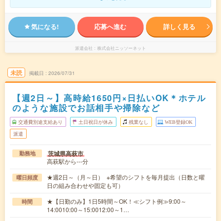
気になる!
応募へ進む
詳しく見る
派遣会社
株式会社ニッソーネット
未読
掲載日
2026/07/31
【週2日～】高時給1650円×日払いOK＊ホテル
のような施設でお話相手や掃除など
交通費別途支給あり
土日祝日が休み
残業なし
WEB登録OK
派遣
茨城県高萩市
勤務地
高萩駅から---分
★週2日～（月～日） ※希望のシフトを毎月提出（日数と曜
曜日頻度
日の組み合わせや固定も可）
★【日勤のみ】1日5時間～OK！≪シフト例≫9:00～
時間
14:0010:00～15:0012:00～1…