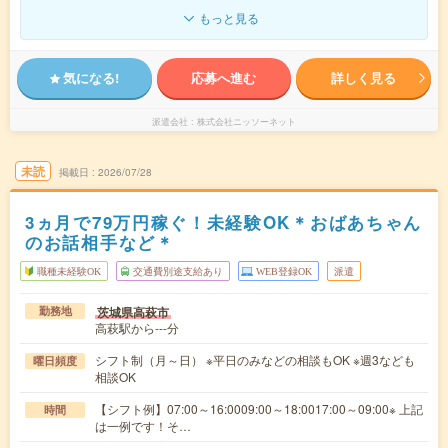
もっと見る
気になる!
応募へ進む
詳しく見る
派遣会社
株式会社ニッソーネット
未読
掲載日
2026/07/28
3ヵ月で79万円稼ぐ！未経験OK＊おばあちゃん
のお話相手など＊
職種未経験OK
交通費別途支給あり
WEB登録OK
派遣
茨城県高萩市
勤務地
高萩駅から---分
シフト制（月～日） ※平日のみなどの相談もOK ※週3なども
曜日頻度
相談OK
【シフト例】07:00～16:0009:00～18:0017:00～09:00※ 上記
時間
は一例です！そ…