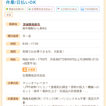
作業/日払いOK
職種未経験OK
交通費別途支給あり
土日祝日が休み
WEB登録OK
派遣
茨城県高萩市
勤務地
南中郷駅から車8分
月～金
曜日頻度
8:00～17:00
時間
長期でお仕事できる方、大歓迎！
期間
時給1400～1750円 月収例27万8000円以上可(8時間×21日
時給
+残業手当)
交通費
交通費規定内支給
マシンオペレーター
仕事内容
＼FPC材料づくり／＊接着剤の調合＊原料の投入＊機械への
セット・操作＊最終仕上げ・完成品の目視検査・…
職種未経験OK / ブランクOK / パソコンスキル不要 / 英語力不
応募資格
要