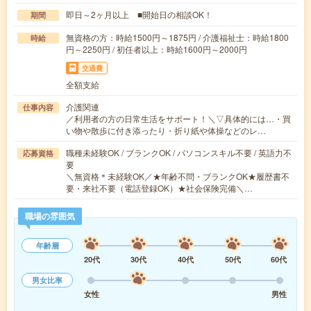
即日～2ヶ月以上 ■開始日の相談OK！
期間
無資格の方：時給1500円～1875円 / 介護福祉士：時給1800
時給
円～2250円 / 初任者以上：時給1600円～2000円
交通費
全額支給
介護関連
仕事内容
／利用者の方の日常生活をサポート！＼▽具体的には…・買
い物や散歩に付き添ったり・折り紙や体操などのレ…
職種未経験OK / ブランクOK / パソコンスキル不要 / 英語力不
応募資格
要
＼無資格＊未経験OK／★年齢不問・ブランクOK★履歴書不
要・来社不要（電話登録OK）★社会保険完備＼…
職場の雰囲気
年齢層
20代
30代
40代
50代
60代
男女比率
女性
男性