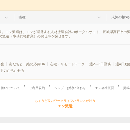
職種
人気の検索
結果。エン派遣は、エンが運営する人材派遣会社のポータルサイト。茨城県高萩市の
の派遣（事務的軽作業）のお仕事を探せます。
募集
友だちと一緒の応募OK
在宅・リモートワーク
週2～3日勤務
週4日勤
学力が活かせる
り扱いについて
ご利用規約
ヘルプ・お問い合わせ
エン会社概要
掲載
ちょうど良いワークライフバランスが叶う
エン派遣