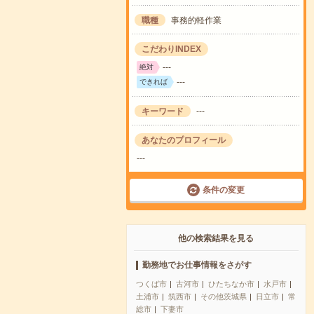
職種
事務的軽作業
こだわりINDEX
---
絶対
---
できれば
キーワード
---
あなたのプロフィール
---
条件の変更
他の検索結果を見る
勤務地でお仕事情報をさがす
つくば市
古河市
ひたちなか市
水戸市
土浦市
筑西市
その他茨城県
日立市
常
総市
下妻市