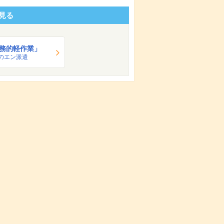
見る
務的軽作業」
のエン派遣