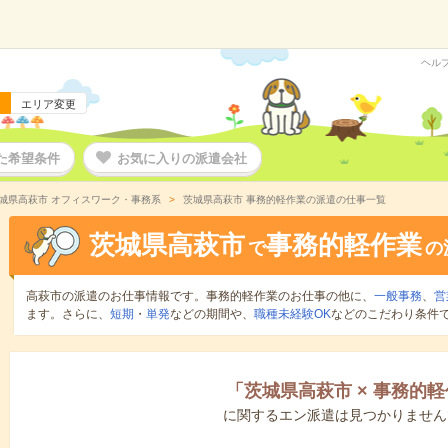
ヘル
エリア変更
た希望条件
お気に入りの派遣会社
城県高萩市 オフィスワーク・事務系
茨城県高萩市 事務的軽作業の派遣の仕事一覧
茨城県高萩市
事務的軽作業
で
の
高萩市の派遣のお仕事情報です。事務的軽作業のお仕事の他に、
一般事務
、
営
ます。さらに、
短期
・
単発
などの期間や、
職種未経験OK
などのこだわり条件
「
茨城県高萩市
×
事務的軽
に関するエン派遣は見つかりません