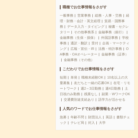
職種でお仕事情報をさがす
一般事務
営業事務
総務・人事・労務
経
理・財務・会計・英文経理
貿易・国際事
務
データ入力・タイピング
秘書・セクレ
タリー
その他事務系
金融事務（銀行）
金融事務（生保・損保）
外国語事務
学校
事務
通訳・翻訳
受付
企画・マーケティ
ング
広報・宣伝・IR
法務・特許事務
O
A事務・OAオペレーター
金融事務（証券）
金融事務（その他）
こだわりでお仕事情報をさがす
短期
単発
職種未経験OK
10名以上の大
量募集
友だちと一緒の応募OK
在宅・リモ
ートワーク
週2～3日勤務
週4日勤務
土
日祝のみ勤務
残業なし
副業・WワークOK
交通費別途支給あり
語学力が活かせる
人気のワードでお仕事情報をさがす
急募
年齢不問
財団法人
英語
書類チェ
ック
テレビ局
封入
大学