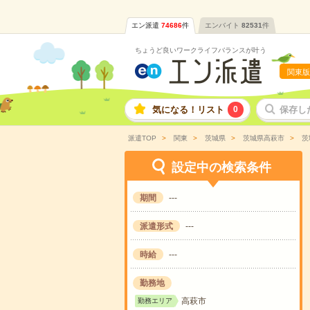
エン派遣
74686
件
エンバイト
82531
件
ちょうど良いワークライフバランスが叶う
関東版
気になる！リスト
0
保存し
派遣TOP
関東
茨城県
茨城県高萩市
茨
設定中の検索条件
期間
---
派遣形式
---
時給
---
勤務地
高萩市
勤務エリア