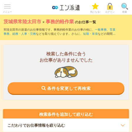
メニュー
気になる!
ログイン
検索
茨城県常陸太田市
×
事務的軽作業
のお仕事一覧
常陸太田市の派遣のお仕事情報です。事務的軽作業のお仕事の他に、
一般事務
、
営業
事務
、
総務・人事・労務
などを取り揃えています。さらに、
短期
・
単発
などの期間
や、
職種未経験OK
などのこだわり条件で絞り込んでいただけます。
検索した条件に合う
お仕事がありませんでした
条件を変更して再検索
検索条件を追加して絞り込む
こだわり
でお仕事情報を絞り込む