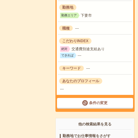
勤務地
下妻市
勤務エリア
職種
---
こだわりINDEX
交通費別途支給あり
絶対
---
できれば
キーワード
---
あなたのプロフィール
---
条件の変更
他の検索結果を見る
勤務地でお仕事情報をさがす