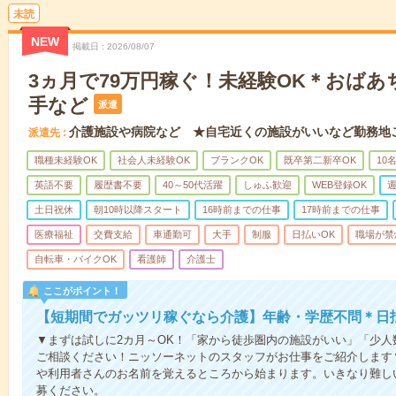
未読
NEW
掲載日
2026/08/07
3ヵ月で79万円稼ぐ！未経験OK＊おば
手など
派遣
介護施設や病院など ★自宅近くの施設がいいなど勤務地
派遣先
職種未経験OK
社会人未経験OK
ブランクOK
既卒第二新卒OK
10
英語不要
履歴書不要
40～50代活躍
しゅふ歓迎
WEB登録OK
週
土日祝休
朝10時以降スタート
16時前までの仕事
17時前までの仕事
医療福祉
交費支給
車通勤可
大手
制服
日払いOK
職場が禁
自転車・バイクOK
看護師
介護士
ここがポイント！
【短期間でガッツリ稼ぐなら介護】年齢・学歴不問＊日払
▼まずは試しに2カ月～OK！「家から徒歩圏内の施設がいい」「少
ご相談ください！ニッソーネットのスタッフがお仕事をご紹介します
や利用者さんのお名前を覚えるところから始まります。いきなり難し
募ください。