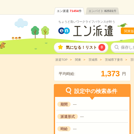
エン派遣
71454
件
エンバイト
82531
件
ちょうど良いワークライフバランスが叶う
関東版
気になる！リスト
0
保存し
派遣TOP
関東
茨城県
茨城県下妻市
茨
,
1
3
7
3
平均時給:
円
設定中の検索条件
期間
---
派遣形式
---
時給
---