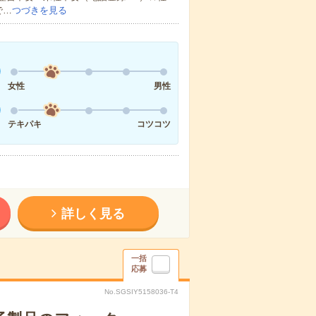
で…
つづきを見る
女性
男性
テキパキ
コツコツ
詳しく見る
一括
応募
No.SGSIY5158036-T4