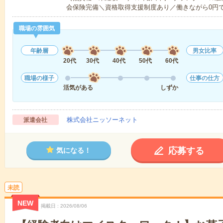
会保険完備＼資格取得支援制度あり／働きながら0円
職場の雰囲気
年齢層
男女比率
20代
30代
40代
50代
60代
職場の様子
仕事の仕方
活気がある
しずか
株式会社ニッソーネット
派遣会社
応募する
気になる！
未読
NEW
掲載日
2026/08/06