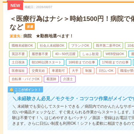
NEW
掲載日
2026/08/07
＜医療行為はナシ＞時給1500円！病院
など
派遣
病院 ★勤務地選べます！
派遣先
職種未経験OK
社会人未経験OK
ブランクOK
既卒第二新卒OK
10
英語不要
履歴書不要
40～50代活躍
しゅふ歓迎
WEB登録OK
週
土日祝休
朝10時以降スタート
16時前までの仕事
17時前までの仕事
医療福祉
交費支給
車通勤可
大手
制服
日払いOK
職場が禁
自転車・バイクOK
看護師
介護士
ここがポイント！
＼未経験さん必見／モクモク・コツコツ作業がメインで
＼ 未経験でも安心してスタートできる ／病院内でのかんたんなサポ
伝いや備品チェックなど、すぐ覚えられる作業からスタートします。
験は不要です！＼ はじめやすさもバッチリ ／面談・登録はお電話で
きます。さらに日払い制度も利用OK！シフトも柔軟に相談できるの