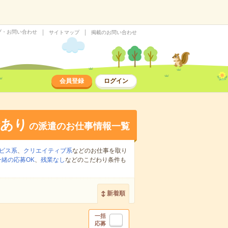
プ・お問い合わせ
サイトマップ
掲載のお問い合わせ
会員登録
ログイン
給あり
の派遣のお仕事情報一覧
ビス系
、
クリエイティブ系
などのお仕事を取り
緒の応募OK
、
残業なし
などのこだわり条件も
新着順
一括
応募