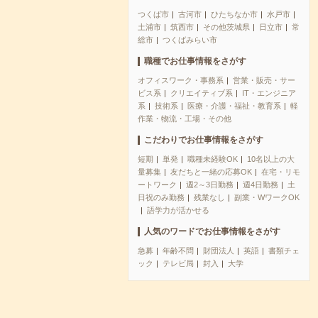
つくば市
古河市
ひたちなか市
水戸市
土浦市
筑西市
その他茨城県
日立市
常
総市
つくばみらい市
職種でお仕事情報をさがす
オフィスワーク・事務系
営業・販売・サー
ビス系
クリエイティブ系
IT・エンジニア
系
技術系
医療・介護・福祉・教育系
軽
作業・物流・工場・その他
こだわりでお仕事情報をさがす
短期
単発
職種未経験OK
10名以上の大
量募集
友だちと一緒の応募OK
在宅・リモ
ートワーク
週2～3日勤務
週4日勤務
土
日祝のみ勤務
残業なし
副業・WワークOK
語学力が活かせる
人気のワードでお仕事情報をさがす
急募
年齢不問
財団法人
英語
書類チェ
ック
テレビ局
封入
大学