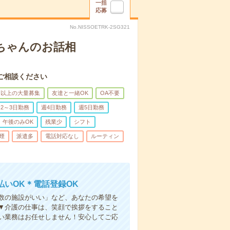
一括
応募
No.NISSOETRK-2SG321
あちゃんのお話相
ご相談ください
名以上の大量募集
友達と一緒OK
OA不要
2～3日勤務
週4日勤務
週5日勤務
午後のみOK
残業少
シフト
煙
派遣多
電話対応なし
ルーティン
いOK＊電話登録OK
人数の施設がいい」など、あなたの希望を
▼介護の仕事は、笑顔で挨拶をすること
い業務はお任せしません！安心してご応