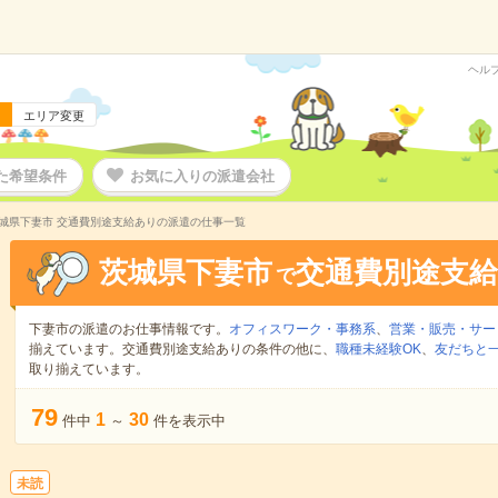
ヘル
エリア変更
た希望条件
お気に入りの派遣会社
城県下妻市 交通費別途支給ありの派遣の仕事一覧
茨城県下妻市
交通費別途支
で
下妻市の派遣のお仕事情報です。
オフィスワーク・事務系
、
営業・販売・サー
揃えています。交通費別途支給ありの条件の他に、
職種未経験OK
、
友だちと一
取り揃えています。
79
1
30
件中
～
件を表示中
未読