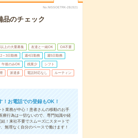
No.NISSOETRK-2BJ321
で備品のチェック
名以上の大量募集
友達と一緒OK
OA不要
2～3日勤務
週4日勤務
週5日勤務
午後のみOK
残業少
シフト
煙
派遣多
電話対応なし
ルーティン
す！お電話での登録もOK！
ート業務が中心！患者さんの移動のお手
医療行為は一切ないので、専門知識や経
完結！来社不要でスムーズにスタートで
で、無理なく自分のペースで働けます！