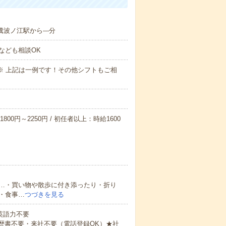
騰波ノ江駅から---分
なども相談OK
～09:00※ 上記は一例です！その他シフトもご相
800円～2250円 / 初任者以上：時給1600
…・買い物や散歩に付き添ったり・折り
・食事…
つづきを見る
 英語力不要
歴書不要・来社不要（電話登録OK）★社