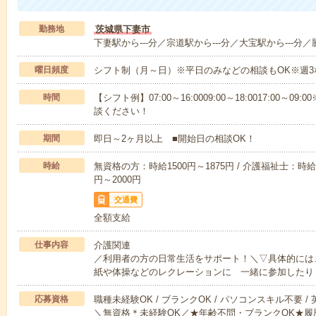
勤務地
茨城県下妻市
下妻駅から---分／宗道駅から---分／大宝駅から---分／
曜日頻度
シフト制（月～日）※平日のみなどの相談もOK※週3
時間
【シフト例】07:00～16:0009:00～18:0017:00
談ください！
期間
即日～2ヶ月以上 ■開始日の相談OK！
時給
無資格の方：時給1500円～1875円 / 介護福祉士：時給1
円～2000円
交通費
全額支給
仕事内容
介護関連
／利用者の方の日常生活をサポート！＼▽具体的には
紙や体操などのレクレーションに 一緒に参加したり
応募資格
職種未経験OK / ブランクOK / パソコンスキル不要 /
＼無資格＊未経験OK／★年齢不問・ブランクOK★履