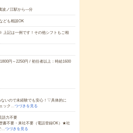
騰波ノ江駅から---分
なども相談OK
～09:00※ 上記は一例です！その他シフトもご相
800円～2250円 / 初任者以上：時給1600
わないので未経験でも安心！▽具体的に
ェック…
つづきを見る
 英語力不要
歴書不要・来社不要（電話登録OK）★社
で…
つづきを見る