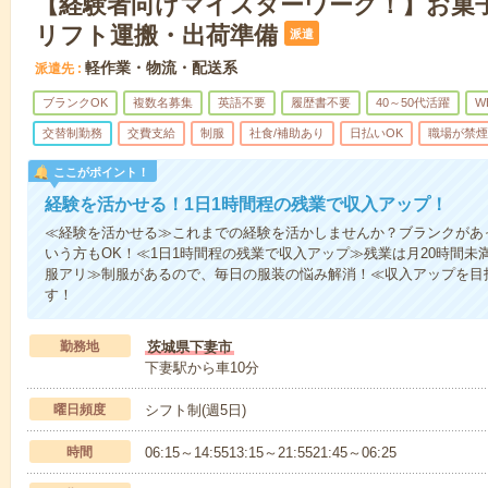
【経験者向けマイスターワーク！】お菓
リフト運搬・出荷準備
派遣
軽作業・物流・配送系
派遣先
ブランクOK
複数名募集
英語不要
履歴書不要
40～50代活躍
W
交替制勤務
交費支給
制服
社食/補助あり
日払いOK
職場が禁煙
ここがポイント！
経験を活かせる！1日1時間程の残業で収入アップ！
≪経験を活かせる≫これまでの経験を活かしませんか？ブランクがあ
いう方もOK！≪1日1時間程の残業で収入アップ≫残業は月20時間
服アリ≫制服があるので、毎日の服装の悩み解消！≪収入アップを目
す！
勤務地
茨城県下妻市
下妻駅から車10分
曜日頻度
シフト制(週5日)
時間
06:15～14:5513:15～21:5521:45～06:25