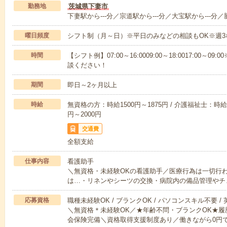
勤務地
茨城県下妻市
下妻駅から---分／宗道駅から---分／大宝駅から---分／
曜日頻度
シフト制（月～日）※平日のみなどの相談もOK※週3
時間
【シフト例】07:00～16:0009:00～18:0017:00
談ください！
期間
即日～2ヶ月以上
時給
無資格の方：時給1500円～1875円 / 介護福祉士：時給1
円～2000円
交通費
全額支給
仕事内容
看護助手
＼無資格・未経験OKの看護助手／医療行為は一切行
は…・リネンやシーツの交換・病院内の備品管理やチ
応募資格
職種未経験OK / ブランクOK / パソコンスキル不要 /
＼無資格＊未経験OK／★年齢不問・ブランクOK★履
会保険完備＼資格取得支援制度あり／働きながら0円