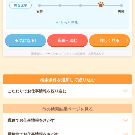
男女比率
女性
男性
もっと見る
気になる!
応募へ進む
詳しく見る
派遣会社
パーソルテンプスタッフ株式会社 北関東エリア
検索条件を追加して絞り込む
こだわり
でお仕事情報を絞り込む
他の検索結果ページを見る
職種
でお仕事情報をさがす
勤務地
でお仕事情報をさがす