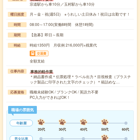
宗道駅から車10分／玉村駅から車10分
月～金・祝(週5日) ※うれしい土日休み！祝日は出勤です！
曜日頻度
08:00～17:00(実働8時間 休憩1時間)
時間
【急募】即日～長期
期間
時給1350円 月収例 216,000円+残業代
時給
交通費
全額支給
事務的軽作業
仕事内容
＊納品書作成＊伝票処理＊ラベル出力＊目視検査（プラスチ
ック製品に印字された文字のチェック）＊箱詰めな…
職種未経験OK / ブランクOK / 英語力不要
応募資格
PC入力ができればOK！
職場の雰囲気
年齢層
20代
30代
40代
50代
60代
男女比率