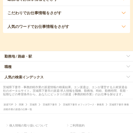
こだわり
でお仕事情報をさがす
人気のワード
でお仕事情報をさがす
勤務地 / 路線・駅
職種
人気の検索インデックス
茨城県下妻市 - 事務的軽作業の派遣情報の検索結果。エン派遣は、エンが運営する人材派遣会
社のポータルサイト。茨城県下妻市の派遣/求人情報を職種、勤務地、時給、勤務時間、長期・
短期などの希望条件から、あなたにピッタリの派遣（事務的軽作業）のお仕事を探せます。
派遣TOP
関東
茨城県
茨城県下妻市
茨城県下妻市 オフィスワーク・事務系
茨城県下妻市 事務
的軽作業の派遣の仕事一覧
個人情報の取り扱いについて
ご利用規約