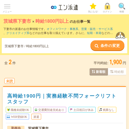
メニュー
気になる!
ログイン
検索
茨城県下妻市
×
時給1800円以上
のお仕事一覧
下妻市の派遣のお仕事情報です。
オフィスワーク・事務系
、
営業・販売・サービス系
、
クリエイティブ系
などのお仕事を取り揃えています。さらに、
短期
・
単発
などの期
間や、
職種未経験OK
などのこだわり条件で絞り込んでいただけます。
条件の変更
茨城県下妻市 / 時給1800円以上
2
1,900
全
件
平均時給:
円
時給順
新着順
未読
高時給1900円｜実務経験不問フォークリフト
スタッフ
職種未経験OK
交通費別途支給あり
土日祝日が休み
残業なし
WEB登録OK
派遣
茨城県下妻市
勤務地