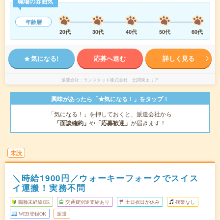
職場の雰囲気
年齢層
20代
30代
40代
50代
60代
気になる!
応募へ進む
詳しく見る
派遣会社
ランスタッド株式会社 北関東エリア
興味があったら「★気になる！」をタップ！
「気になる！」を押しておくと、派遣会社から
「面談確約」
や
「応募歓迎」
が届きます！
未読
＼時給1900円／ウォーキーフォークでスイス
イ運搬！実務不問
職種未経験OK
交通費別途支給あり
土日祝日が休み
残業なし
WEB登録OK
派遣