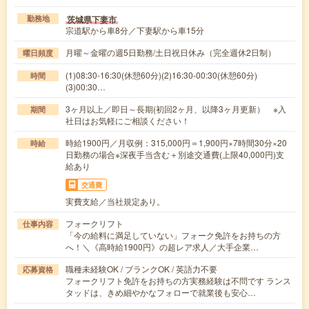
茨城県下妻市
勤務地
宗道駅から車8分／下妻駅から車15分
月曜～金曜の週5日勤務/土日祝日休み（完全週休2日制）
曜日頻度
(1)08:30-16:30(休憩60分)(2)16:30-00:30(休憩60分)
時間
(3)00:30…
3ヶ月以上／即日～長期(初回2ヶ月、以降3ヶ月更新） ※入
期間
社日はお気軽にご相談ください！
時給1900円／月収例：315,000円＝1,900円×7時間30分×20
時給
日勤務の場合※深夜手当含む＋別途交通費(上限40,000円)支
給あり
交通費
実費支給／当社規定あり。
フォークリフト
仕事内容
「今の給料に満足していない」フォーク免許をお持ちの方
へ！＼《高時給1900円》の超レア求人／大手企業…
職種未経験OK / ブランクOK / 英語力不要
応募資格
フォークリフト免許をお持ちの方実務経験は不問です ランス
タッドは、きめ細やかなフォローで就業後も安心…