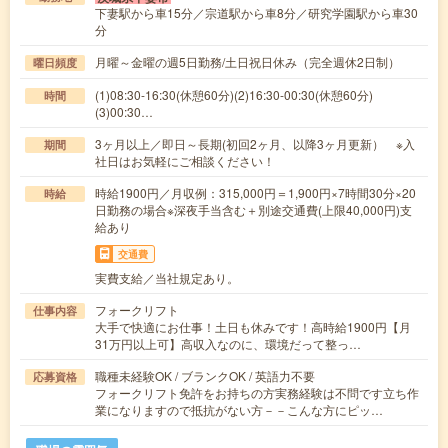
下妻駅から車15分／宗道駅から車8分／研究学園駅から車30
分
月曜～金曜の週5日勤務/土日祝日休み（完全週休2日制）
曜日頻度
(1)08:30-16:30(休憩60分)(2)16:30-00:30(休憩60分)
時間
(3)00:30…
3ヶ月以上／即日～長期(初回2ヶ月、以降3ヶ月更新） ※入
期間
社日はお気軽にご相談ください！
時給1900円／月収例：315,000円＝1,900円×7時間30分×20
時給
日勤務の場合※深夜手当含む＋別途交通費(上限40,000円)支
給あり
交通費
実費支給／当社規定あり。
フォークリフト
仕事内容
大手で快適にお仕事！土日も休みです！高時給1900円【月
31万円以上可】高収入なのに、環境だって整っ…
職種未経験OK / ブランクOK / 英語力不要
応募資格
フォークリフト免許をお持ちの方実務経験は不問です立ち作
業になりますので抵抗がない方－－こんな方にピッ…