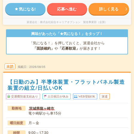
気になる!
応募へ進む
詳しく見る
派遣会社
株式会社綜合キャリアオプション 製造事業部（全国）
興味があったら「★気になる！」をタップ！
「気になる！」を押しておくと、派遣会社から
「面談確約」
や
「応募歓迎」
が届きます！
未読
掲載日
2026/08/05
【日勤のみ】半導体装置・フラットパネル製造
装置の組立/日払いOK
交通費別途支給あり
土日祝日が休み
WEB登録OK
派遣
茨城県龍ヶ崎市
勤務地
竜ケ崎駅から車15分
月～金
曜日頻度
9:00～17:30
時間