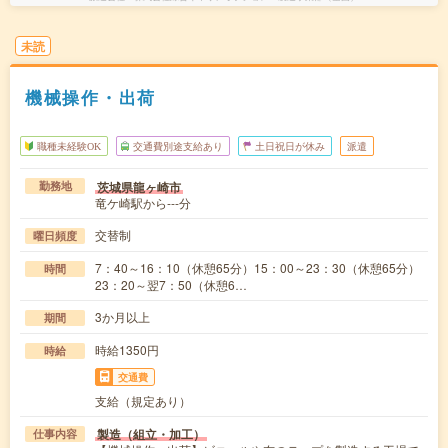
未読
機械操作・出荷
職種未経験OK
交通費別途支給あり
土日祝日が休み
派遣
茨城県龍ヶ崎市
勤務地
竜ケ崎駅から---分
交替制
曜日頻度
7：40～16：10（休憩65分）15：00～23：30（休憩65分）
時間
23：20～翌7：50（休憩6…
3か月以上
期間
時給1350円
時給
交通費
支給（規定あり）
製造（組立・加工）
仕事内容