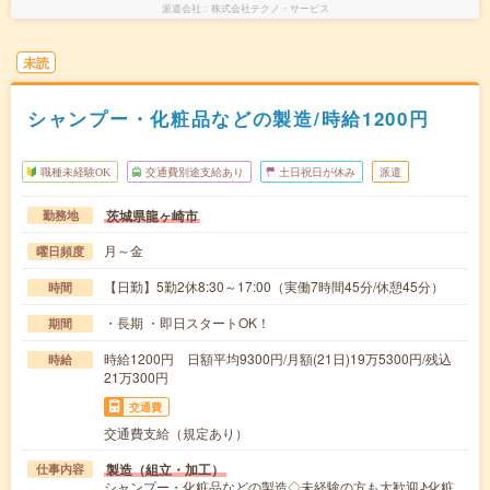
派遣会社
株式会社テクノ・サービス
未読
シャンプー・化粧品などの製造/時給1200円
職種未経験OK
交通費別途支給あり
土日祝日が休み
派遣
茨城県龍ヶ崎市
勤務地
月～金
曜日頻度
【日勤】5勤2休8:30～17:00（実働7時間45分/休憩45分）
時間
・長期 ・即日スタートOK！
期間
時給1200円 日額平均9300円/月額(21日)19万5300円/残込
時給
21万300円
交通費
交通費支給（規定あり）
製造（組立・加工）
仕事内容
シャンプー・化粧品などの製造◇未経験の方も大歓迎♪化粧