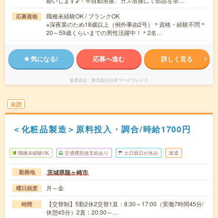
願いします♪・半自動溶接、ガス溶接にて部品を溶…
職種未経験OK / ブランクOK
応募資格
※深夜業のため18歳以上（例外事由2号）＊資格・経験不問＊
20～59歳くらいまでの男性活躍中！＊2名…
気になる!
応募へ進む
詳しく見る
派遣会社
株式会社日本ワークプレイス
未読
＜化粧品製造＞原料投入・調合/時給1700円
職種未経験OK
交通費別途支給あり
土日祝日が休み
派遣
茨城県龍ヶ崎市
勤務地
月～金
曜日頻度
【交替制】5勤2休2交替1直：8:30～17:00（実働7時間45分/
時間
休憩45分）2直：20:30～…