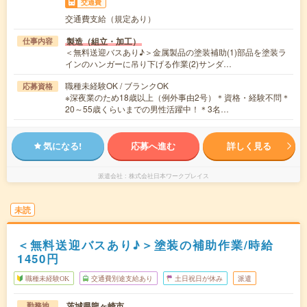
交通費
交通費支給（規定あり）
製造（組立・加工）
仕事内容
＜無料送迎バスあり♪＞金属製品の塗装補助(1)部品を塗装ラ
インのハンガーに吊り下げる作業(2)サンダ…
職種未経験OK / ブランクOK
応募資格
※深夜業のため18歳以上（例外事由2号）＊資格・経験不問＊
20～55歳くらいまでの男性活躍中！＊3名…
気になる!
応募へ進む
詳しく見る
派遣会社
株式会社日本ワークプレイス
未読
＜無料送迎バスあり♪＞塗装の補助作業/時給
1450円
職種未経験OK
交通費別途支給あり
土日祝日が休み
派遣
茨城県龍ヶ崎市
勤務地