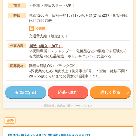
・長期 ・即日スタートOK！
期間
時給1200円 日額平均1万1175円/月額(21日)23万4675円/残
時給
込24万9675円
交通費
交通費支給（規定あり）
製造（組立・加工）
仕事内容
＜夜勤専属！＞シャンプー・化粧品などの製造◇未経験の方
も大歓迎♪化粧品製造・ボトルをコンベアに並べる…
職種未経験OK / ブランクOK
応募資格
※深夜業のため18歳以上（例外事由2号）＊資格・経験不問＊
20～55歳くらいまでの男女が活躍中！＊1…
気になる!
応募へ進む
詳しく見る
派遣会社
株式会社日本ワークプレイス
未読