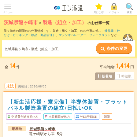
メニュー
気になる!
ログイン
検索
茨城県龍ヶ崎市
×
製造（組立・加工）
のお仕事一覧
龍ヶ崎市の派遣のお仕事情報です。製造（組立・加工）のお仕事の他に、
軽作業（仕
分け・ピッキング・検品、商品管理）
、
マシンオペレーター
、
フォークリフト
などを
取り揃えています。さらに、
短期
・
単発
などの期間や、
職種未経験OK
などのこだわり
条件で絞り込んでいただけます。職種辞典：
製造（組立・加工）のお仕事とは？と
条件の変更
は？
茨城県龍ヶ崎市 / 製造（組立・加工）
14
1,414
全
件
平均時給:
円
時給順
新着順
未読
掲載日
2026/08/05
【新生活応援・寮完備】半導体装置・フラット
パネル製造装置の組立/日払いOK
交通費別途支給あり
土日祝日が休み
WEB登録OK
派遣
茨城県龍ヶ崎市
勤務地
竜ケ崎駅から車15分