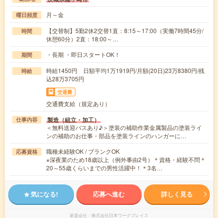
月～金
曜日頻度
【交替制】5勤2休2交替1直：8:15～17:00（実働7時間45分/
時間
休憩60分）2直：18:00～…
・長期 ・即日スタートOK！
期間
時給1450円 日額平均1万1919円/月額(20日)23万8380円/残
時給
込28万3705円
交通費
交通費支給（規定あり）
製造（組立・加工）
仕事内容
＜無料送迎バスあり♪＞塗装の補助作業金属製品の塗装ライ
ンの補助のお仕事・部品を塗装ラインのハンガーに…
職種未経験OK / ブランクOK
応募資格
※深夜業のため18歳以上（例外事由2号）＊資格・経験不問＊
20～55歳くらいまでの男性活躍中！＊3名…
気になる!
応募へ進む
詳しく見る
派遣会社
株式会社日本ワークプレイス