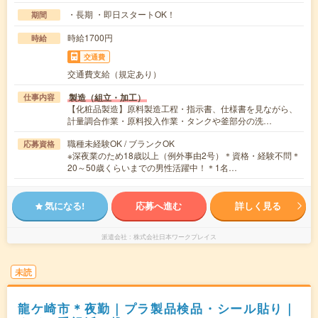
・長期 ・即日スタートOK！
期間
時給1700円
時給
交通費
交通費支給（規定あり）
製造（組立・加工）
仕事内容
【化粧品製造】原料製造工程・指示書、仕様書を見ながら、
計量調合作業・原料投入作業・タンクや釜部分の洗…
職種未経験OK / ブランクOK
応募資格
※深夜業のため18歳以上（例外事由2号）＊資格・経験不問＊
20～50歳くらいまでの男性活躍中！＊1名…
気になる!
応募へ進む
詳しく見る
派遣会社
株式会社日本ワークプレイス
未読
龍ケ崎市＊夜勤｜プラ製品検品・シール貼り｜