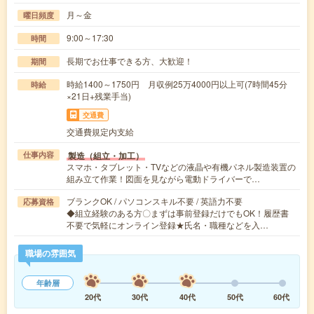
月～金
曜日頻度
9:00～17:30
時間
長期でお仕事できる方、大歓迎！
期間
時給1400～1750円 月収例25万4000円以上可(7時間45分
時給
×21日+残業手当)
交通費
交通費規定内支給
製造（組立・加工）
仕事内容
スマホ・タブレット・TVなどの液晶や有機パネル製造装置の
組み立て作業！図面を見ながら電動ドライバーで…
ブランクOK / パソコンスキル不要 / 英語力不要
応募資格
◆組立経験のある方〇まずは事前登録だけでもOK！履歴書
不要で気軽にオンライン登録★氏名・職種などを入…
職場の雰囲気
年齢層
20代
30代
40代
50代
60代