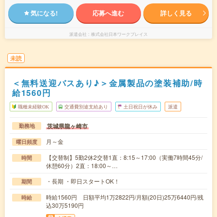
気になる!
応募へ進む
詳しく見る
派遣会社
株式会社日本ワークプレイス
未読
＜無料送迎バスあり♪＞金属製品の塗装補助/時
給1560円
職種未経験OK
交通費別途支給あり
土日祝日が休み
派遣
茨城県龍ヶ崎市
勤務地
月～金
曜日頻度
【交替制】5勤2休2交替1直：8:15～17:00（実働7時間45分/
時間
休憩60分）2直：18:00～…
・長期 ・即日スタートOK！
期間
時給1560円 日額平均1万2822円/月額(20日)25万6440円/残
時給
込30万5190円