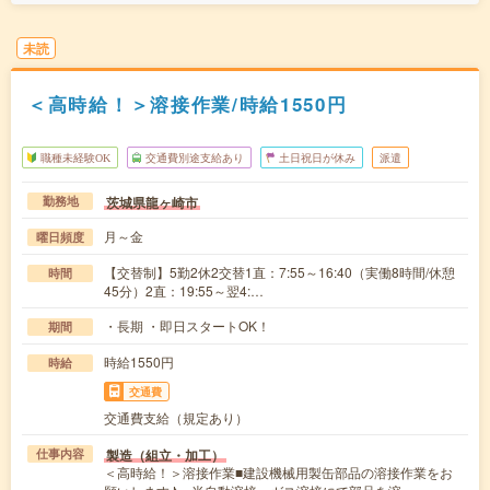
未読
＜高時給！＞溶接作業/時給1550円
職種未経験OK
交通費別途支給あり
土日祝日が休み
派遣
茨城県龍ヶ崎市
勤務地
月～金
曜日頻度
【交替制】5勤2休2交替1直：7:55～16:40（実働8時間/休憩
時間
45分）2直：19:55～翌4:…
・長期 ・即日スタートOK！
期間
時給1550円
時給
交通費
交通費支給（規定あり）
製造（組立・加工）
仕事内容
＜高時給！＞溶接作業■建設機械用製缶部品の溶接作業をお