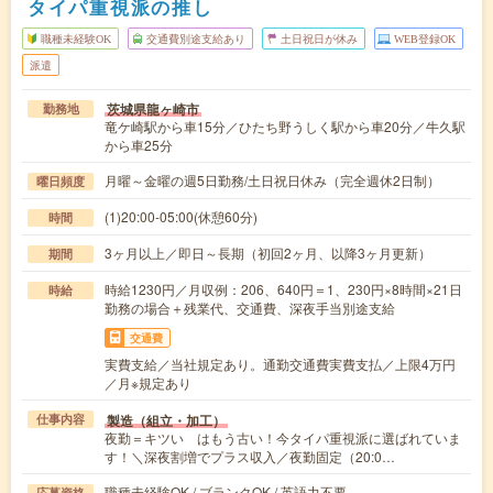
タイパ重視派の推し
職種未経験OK
交通費別途支給あり
土日祝日が休み
WEB登録OK
派遣
茨城県龍ヶ崎市
勤務地
竜ケ崎駅から車15分／ひたち野うしく駅から車20分／牛久駅
から車25分
月曜～金曜の週5日勤務/土日祝日休み（完全週休2日制）
曜日頻度
(1)20:00-05:00(休憩60分)
時間
3ヶ月以上／即日～長期（初回2ヶ月、以降3ヶ月更新）
期間
時給1230円／月収例：206、640円＝1、230円×8時間×21日
時給
勤務の場合＋残業代、交通費、深夜手当別途支給
交通費
実費支給／当社規定あり。通勤交通費実費支払／上限4万円
／月※規定あり
製造（組立・加工）
仕事内容
夜勤＝キツい はもう古い！今タイパ重視派に選ばれていま
す！＼深夜割増でプラス収入／夜勤固定（20:0…
職種未経験OK / ブランクOK / 英語力不要
応募資格