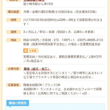
龍ケ崎市駅から車15分
月曜～金曜の週5日勤務/土日祝日休み（完全週休2日制）
曜日頻度
(1)17:00-02:00(休憩60分)※22時～2時まで深夜割増が付きま
時間
す！
3ヶ月以上／即日～長期（初回2ヶ月、以降3ヶ月更新）
期間
時給1230円／月収例：272、138円＝1、230円×8時間×21日
時給
勤務（残業30時間深夜手当含む）の場合＋交通費別途支給
交通費
実費支給／当社規定あり。通勤交通費実費支払／上限4万円
／月※規定あり
製造（組立・加工）
仕事内容
＼安定収入を目指す方にピッタリ！／龍ケ崎市にあるキレイ
な工場でプラスチック容器の検品と箱詰めをお任せ…
職種未経験OK / ブランクOK
応募資格
未経験OK！ ランスタッドは、きめ細やかなフォローで就業
後も安心！お気軽に何でもご相談ください！※詳…
職場の雰囲気