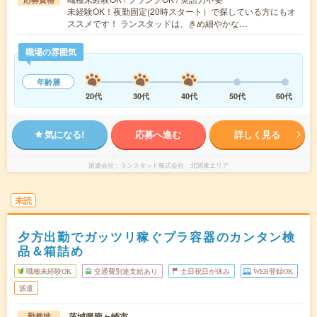
未経験OK！夜勤固定(20時スタート）で探している方にもオ
ススメです！ ランスタッドは、きめ細やかな…
職場の雰囲気
年齢層
20代
30代
40代
50代
60代
気になる!
応募へ進む
詳しく見る
派遣会社
ランスタッド株式会社 北関東エリア
未読
夕方出勤でガッツリ稼ぐプラ容器のカンタン検
品＆箱詰め
職種未経験OK
交通費別途支給あり
土日祝日が休み
WEB登録OK
派遣
茨城県龍ヶ崎市
勤務地