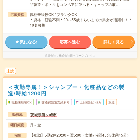
品製造・ボトルをコンベアに並べる・キャップの取…
職種未経験OK / ブランクOK
応募資格
＊資格・経験不問＊20～55歳くらいまでの男女が活躍中！＊
10名募集
気になる!
応募へ進む
詳しく見る
派遣会社
株式会社日本ワークプレイス
未読
＜夜勤専属！＞シャンプー・化粧品などの製
造/時給1200円
職種未経験OK
交通費別途支給あり
土日祝日が休み
派遣
茨城県龍ヶ崎市
勤務地
月～金
曜日頻度
【夜勤】5勤2休20:30～翌5:00（実働7時間45分/休憩45分）
時間