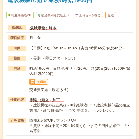
建設機械の組立業務/時給1900円
職種未経験OK
交通費別途支給あり
土日祝日が休み
派遣
茨城県龍ヶ崎市
勤務地
月～金
曜日頻度
【日勤】5勤2休8:15～16:45（実働7時間45分/休憩45分）
時間
・長期 ・即日スタートOK！
期間
時給1900円 日額平均1万4725円/月額(20日)29万4500円/残
時給
込34万2000円
交通費
交通費支給（規定あり）
製造（組立・加工）
仕事内容
＜建設機械の組立業務＞■未経験者OK！建設機械部品の組立
業務♪・建設機械のパーツや本体を、トルクレン…
職種未経験OK / ブランクOK
応募資格
＊資格・経験不問＊20～50歳くらいまでの男性活躍中！＊3
名募集