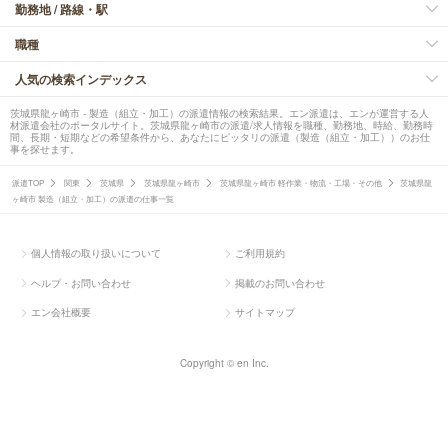
勤務地 / 路線・駅
職種
人気の検索インデックス
茨城県龍ヶ崎市 - 製造（組立・加工）の派遣情報の検索結果。エン派遣は、エンが運営する人
材派遣会社のポータルサイト。茨城県龍ヶ崎市の派遣/求人情報を職種、勤務地、時給、勤務時
間、長期・短期などの希望条件から、あなたにピッタリの派遣（製造（組立・加工））のお仕
事を探せます。
派遣TOP
関東
茨城県
茨城県龍ヶ崎市
茨城県龍ヶ崎市 軽作業・物流・工場・その他
茨城県龍
ヶ崎市 製造（組立・加工）の派遣の仕事一覧
個人情報の取り扱いについて
ご利用規約
ヘルプ・お問い合わせ
掲載のお問い合わせ
エン会社概要
サイトマップ
Copyright © en Inc.