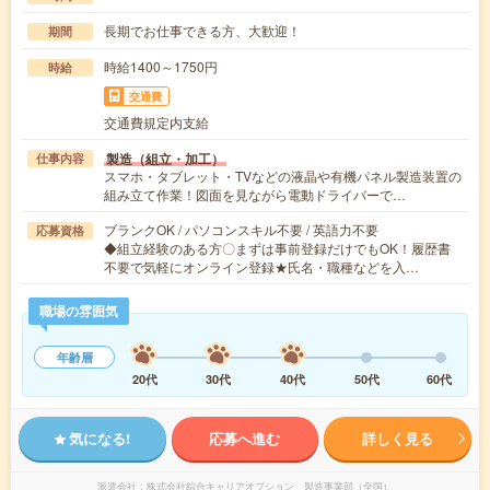
長期でお仕事できる方、大歓迎！
期間
時給1400～1750円
時給
交通費
交通費規定内支給
製造（組立・加工）
仕事内容
スマホ・タブレット・TVなどの液晶や有機パネル製造装置の
組み立て作業！図面を見ながら電動ドライバーで…
ブランクOK / パソコンスキル不要 / 英語力不要
応募資格
◆組立経験のある方〇まずは事前登録だけでもOK！履歴書
不要で気軽にオンライン登録★氏名・職種などを入…
職場の雰囲気
年齢層
20代
30代
40代
50代
60代
気になる!
応募へ進む
詳しく見る
派遣会社
株式会社綜合キャリアオプション 製造事業部（全国）