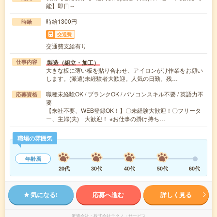
能】即日～
時給1300円
時給
交通費
交通費支給有り
製造（組立・加工）
仕事内容
大きな板に薄い板を貼り合わせ、アイロンがけ作業をお願い
します。(派遣)未経験者大歓迎。人気の日勤。残…
職種未経験OK / ブランクOK / パソコンスキル不要 / 英語力不
応募資格
要
【来社不要、WEB登録OK！】〇未経験大歓迎！〇フリータ
ー、主婦(夫) 大歓迎！ ※お仕事の掛け持ち…
職場の雰囲気
年齢層
20代
30代
40代
50代
60代
気になる!
応募へ進む
詳しく見る
派遣会社
株式会社テクノ・サービス