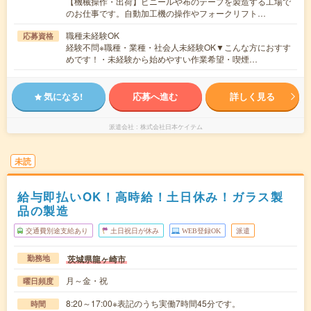
【機械操作・出荷】ビニールや布のテープを製造する工場で
のお仕事です。自動加工機の操作やフォークリフト…
職種未経験OK
応募資格
経験不問※職種・業種・社会人未経験OK▼こんな方におすす
めです！・未経験から始めやすい作業希望・喫煙…
気になる!
応募へ進む
詳しく見る
派遣会社
株式会社日本ケイテム
未読
給与即払いOK！高時給！土日休み！ガラス製
品の製造
交通費別途支給あり
土日祝日が休み
WEB登録OK
派遣
茨城県龍ヶ崎市
勤務地
月～金・祝
曜日頻度
8:20～17:00※表記のうち実働7時間45分です。
時間