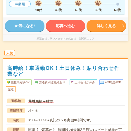
年齢層
20代
30代
40代
50代
60代
気になる!
応募へ進む
詳しく見る
派遣会社
ランスタッド株式会社 北関東エリア
未読
高時給！車通勤OK！土日休み！貼り合わせ作
業など
職種未経験OK
交通費別途支給あり
土日祝日が休み
WEB登録OK
派遣
茨城県龍ヶ崎市
勤務地
月～金
曜日頻度
8:30～17:20※表記のうち実働8時間です。
時間
長期【ご応募から1週間以内(最短2日目)のスピード就業が可
期間