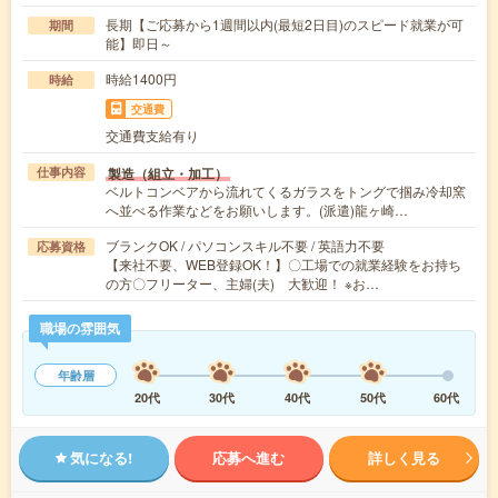
長期【ご応募から1週間以内(最短2日目)のスピード就業が可
期間
能】即日～
時給1400円
時給
交通費
交通費支給有り
製造（組立・加工）
仕事内容
ベルトコンベアから流れてくるガラスをトングで掴み冷却窯
へ並べる作業などをお願いします。(派遣)龍ヶ崎…
ブランクOK / パソコンスキル不要 / 英語力不要
応募資格
【来社不要、WEB登録OK！】〇工場での就業経験をお持ち
の方〇フリーター、主婦(夫) 大歓迎！ ※お…
職場の雰囲気
年齢層
20代
30代
40代
50代
60代
気になる!
応募へ進む
詳しく見る