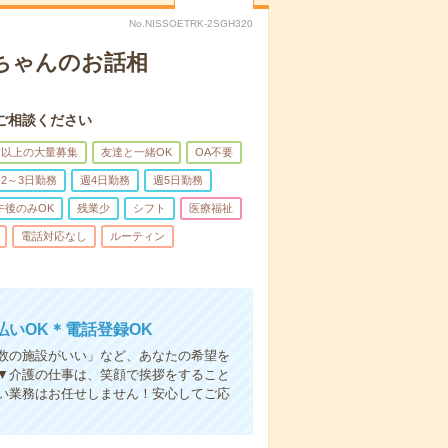
No.NISSOETRK-2SGH320
あちゃんのお話相
ご相談ください
名以上の大量募集
友達と一緒OK
OA不要
2～3日勤務
週4日勤務
週5日勤務
午後のみOK
残業少
シフト
医療福祉
電話対応なし
ルーティン
いOK＊電話登録OK
人数の施設がいい」など、あなたの希望を
▼介護の仕事は、笑顔で挨拶をすること
い業務はお任せしません！安心してご応