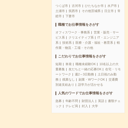
つくば市
古河市
ひたちなか市
水戸市
土浦市
筑西市
その他茨城県
日立市
常
総市
下妻市
職種でお仕事情報をさがす
オフィスワーク・事務系
営業・販売・サー
ビス系
クリエイティブ系
IT・エンジニア
系
技術系
医療・介護・福祉・教育系
軽
作業・物流・工場・その他
こだわりでお仕事情報をさがす
短期
単発
職種未経験OK
10名以上の大
量募集
友だちと一緒の応募OK
在宅・リモ
ートワーク
週2～3日勤務
土日祝のみ勤
務
残業なし
副業・WワークOK
交通費
別途支給あり
語学力が活かせる
人気のワードでお仕事情報をさがす
急募
年齢不問
財団法人
英語
書類チェ
ック
テレビ局
封入
大学