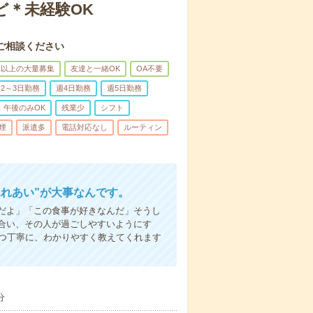
ど＊未経験OK
ご相談ください
名以上の大量募集
友達と一緒OK
OA不要
2～3日勤務
週4日勤務
週5日勤務
午後のみOK
残業少
シフト
煙
派遣多
電話対応なし
ルーティン
ふれあい”が大事なんです。
だよ」「この食事が好きなんだ」そうし
合い、その人が過ごしやすいようにす
1つ丁寧に、わかりやすく教えてくれます
分