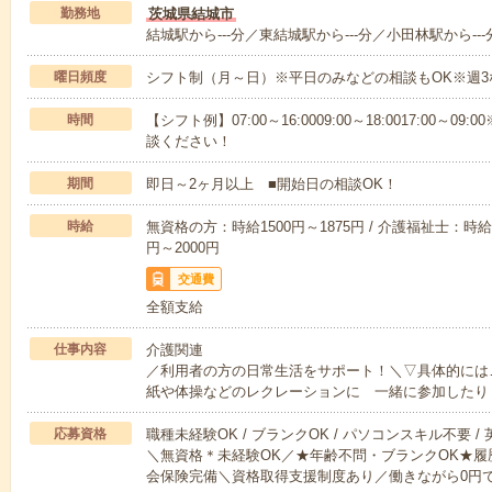
勤務地
茨城県結城市
結城駅から---分／東結城駅から---分／小田林駅から---
曜日頻度
シフト制（月～日）※平日のみなどの相談もOK※週3
時間
【シフト例】07:00～16:0009:00～18:0017:00
談ください！
期間
即日～2ヶ月以上 ■開始日の相談OK！
時給
無資格の方：時給1500円～1875円 / 介護福祉士：時給1
円～2000円
交通費
全額支給
仕事内容
介護関連
／利用者の方の日常生活をサポート！＼▽具体的には
紙や体操などのレクレーションに 一緒に参加したり
応募資格
職種未経験OK / ブランクOK / パソコンスキル不要 /
＼無資格＊未経験OK／★年齢不問・ブランクOK★履
会保険完備＼資格取得支援制度あり／働きながら0円