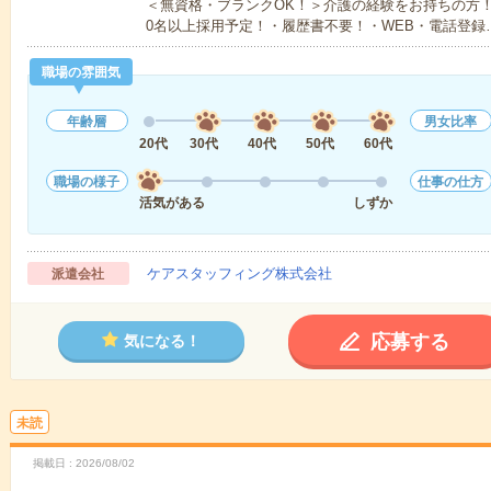
＜無資格・ブランクOK！＞介護の経験をお持ちの方！
0名以上採用予定！・履歴書不要！・WEB・電話登録
職場の雰囲気
年齢層
男女比率
20代
30代
40代
50代
60代
職場の様子
仕事の仕方
活気がある
しずか
ケアスタッフィング株式会社
派遣会社
応募する
気になる！
未読
掲載日
2026/08/02