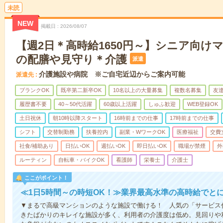
未読
NEW
掲載日
2026/08/07
【週2日＊高時給1650円～】シニア向け
の配膳や見守り＊介護
派遣
介護施設や病院 ※ご自宅近辺からご案内可能
派遣先
ブランクOK
既卒第二新卒OK
10名以上の大量募集
複数名募集
友達
履歴書不要
40～50代活躍
60歳以上活躍
しゅふ歓迎
WEB登録OK
土日祝休
朝10時以降スタート
16時前までの仕事
17時前までの仕事
シフト
交替制勤務
扶養控内
副業・WワークOK
医療福祉
交費
社食/補助あり
日払いOK
週払いOK
即日払いOK
職場が禁煙
外
ルーティン
自転車・バイクOK
看護師
栄養士
介護士
ここがポイント！
≪1日5時間～の時短OK！≫業界最高水準の高時給でと
▼まるで高級マンションのような施設で働ける！ 人気の「サービス
きたばかりのキレイな施設が多く、利用者の介護度は低め。見回りや