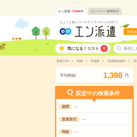
エン派遣
71454
件
エンバイト
82531
件
ちょうど良いワークライフバランスが叶う
関東版
気になる！リスト
0
保存し
派遣TOP
関東
茨城県
茨城県結城市
茨
,
1
3
9
8
平均時給:
円
設定中の検索条件
期間
---
派遣形式
---
時給
---