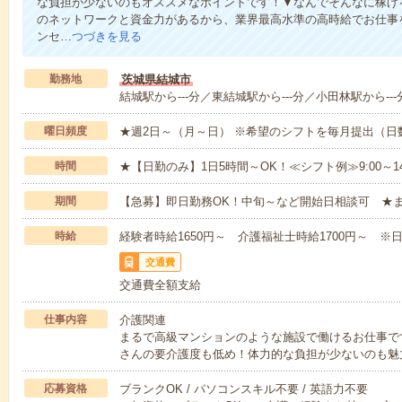
な負担が少ないのもオススメなポイントです！▼なんでそんなに稼げる
のネットワークと資金力があるから、業界最高水準の高時給でお仕事
ンセ…
つづきを見る
勤務地
茨城県結城市
結城駅から---分／東結城駅から---分／小田林駅から---
曜日頻度
★週2日～（月～日） ※希望のシフトを毎月提出（
時間
★【日勤のみ】1日5時間～OK！≪シフト例≫9:00～14:001
期間
【急募】即日勤務OK！中旬～など開始日相談可 ★
時給
経験者時給1650円～ 介護福祉士時給1700円～ ※日
交通費
交通費全額支給
仕事内容
介護関連
まるで高級マンションのような施設で働けるお仕事で
さんの要介護度も低め！体力的な負担が少ないのも魅
応募資格
ブランクOK / パソコンスキル不要 / 英語力不要