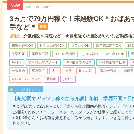
NEW
掲載日
2026/08/07
3ヵ月で79万円稼ぐ！未経験OK＊おば
手など＊
派遣
介護施設や病院など ★自宅近くの施設がいいなど勤務地
派遣先
職種未経験OK
社会人未経験OK
ブランクOK
既卒第二新卒OK
10
英語不要
履歴書不要
40～50代活躍
しゅふ歓迎
WEB登録OK
週
平日休
朝10時以降スタート
16時前までの仕事
17時前までの仕事
交費支給
車通勤可
大手
制服
日払いOK
職場が禁煙
派遣多
自転車・バイクOK
看護師
介護士
ここがポイント！
【短期間でガッツリ稼ぐなら介護】年齢・学歴不問＊日払
▼まずは試しに2カ月～OK！「家から徒歩圏内の施設がいい」「少
ご相談ください！ニッソーネットのスタッフがお仕事をご紹介します
や利用者さんのお名前を覚えるところから始まります。いきなり難し
募ください。