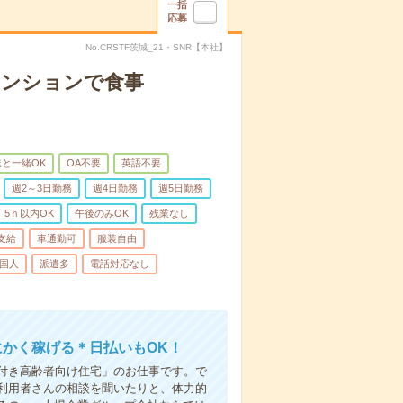
一括
応募
No.CRSTF茨城_21・SNR【本社】
マンションで食事
と一緒OK
OA不要
英語不要
週2～3日勤務
週4日勤務
週5日勤務
5ｈ以内OK
午後のみOK
残業なし
支給
車通勤可
服装自由
国人
派遣多
電話対応なし
にかく稼げる＊日払いもOK！
付き高齢者向け住宅」のお仕事です。で
利用者さんの相談を聞いたりと、体力的