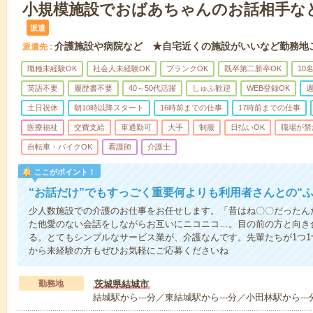
小規模施設でおばあちゃんのお話相手な
派遣
介護施設や病院など ★自宅近くの施設がいいなど勤務地
派遣先
職種未経験OK
社会人未経験OK
ブランクOK
既卒第二新卒OK
10
英語不要
履歴書不要
40～50代活躍
しゅふ歓迎
WEB登録OK
週
土日祝休
朝10時以降スタート
16時前までの仕事
17時前までの仕事
医療福祉
交費支給
車通勤可
大手
制服
日払いOK
職場が禁
自転車・バイクOK
看護師
介護士
ここがポイント！
“お話だけ”でもすっごく重要何よりも利用者さんとの“
少人数施設での介護のお仕事をお任せします。「昔はね〇〇だったん
た他愛のない会話をしながらお互いにニコニコ…。目の前の方と向き
る。とてもシンプルなサービス業が、介護なんです。先輩たちが1つ
から未経験の方もぜひお気軽にご応募くださいね
勤務地
茨城県結城市
結城駅から---分／東結城駅から---分／小田林駅から---