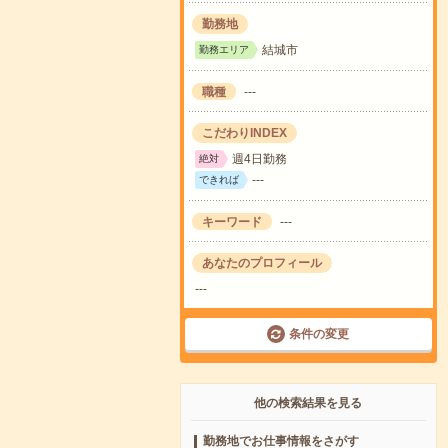
勤務地
結城市
勤務エリア
職種
---
こだわりINDEX
週4日勤務
絶対
---
できれば
キーワード
---
あなたのプロフィール
---
条件の変更
他の検索結果を見る
勤務地でお仕事情報をさがす