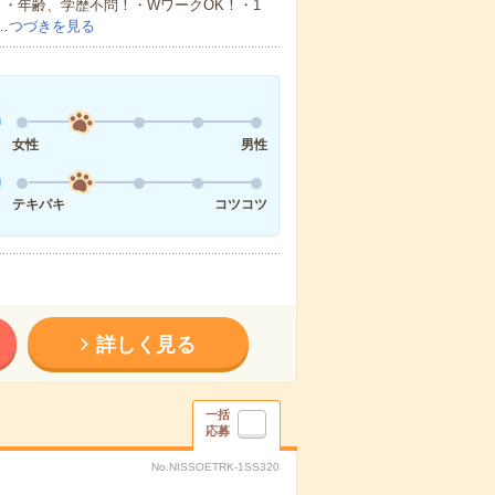
・年齢、学歴不問！・WワークOK！・1
…
つづきを見る
女性
男性
テキパキ
コツコツ
詳しく見る
一括
応募
No.NISSOETRK-1SS320