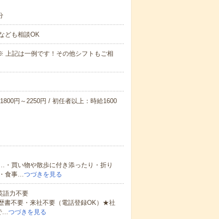
分
なども相談OK
～09:00※ 上記は一例です！その他シフトもご相
800円～2250円 / 初任者以上：時給1600
…・買い物や散歩に付き添ったり・折り
・食事…
つづきを見る
 英語力不要
歴書不要・来社不要（電話登録OK）★社
で…
つづきを見る