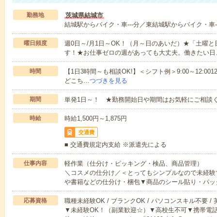
勤務地
茨城県結城市
結城駅からバイク・車---分／東結城駅からバイク・車--
曜日頻度
週0日～/月1日～OK！（月～日のあいだ）★「土曜
す！★お仕事ゼロの週があっても大丈夫。働きたい日
時間
【1日3時間～も相談OK!】＜シフト例＞9:00～12:0012:00～1
どこち…
つづきを見る
期間
単発1日～！ ★勤務開始日や期間はお気軽にご相談く
時給
時給1,500円～1,875円
交通費
■ 交通費規定内支給 ※派遣先による
仕事内容
軽作業（仕分け・ピッキング・検品、商品管理）
＼コスメの仕分け／＜とってもシンプルなので未経験
や書籍などの仕分け・梱包▼商品のシール貼り・パッ
応募資格
職種未経験OK / ブランクOK / パソコンスキル不要 /
▼未経験OK！（副業歓迎☆）▼高校生不可▼携帯電