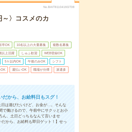
No.BAIT8110416GT08
0円～〉コスメのカ
新卒OK
10名以上の大量募集
複数名募集
0歳以上活躍
しゅふ歓迎
WEB登録OK
5ｈ以内OK
午後のみOK
シフト
OK
週払いOK
職場が分煙
派遣多
いだから、お給料日もスグ！
土日は遊びたいけど、お金が…。そんな
間で働けるので、午前中にサクッとお小
ろん、土日どっちもなんて言いませ
払いだから、お給料も即日ゲット！】せっ