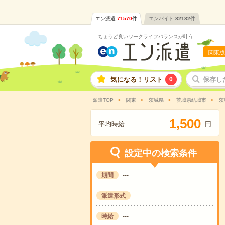
エン派遣
71570
件
エンバイト
82182
件
ちょうど良いワークライフバランスが叶う
関東版
気になる！リスト
0
保存し
派遣TOP
関東
茨城県
茨城県結城市
茨
,
1
5
0
0
平均時給:
円
設定中の検索条件
期間
---
派遣形式
---
時給
---