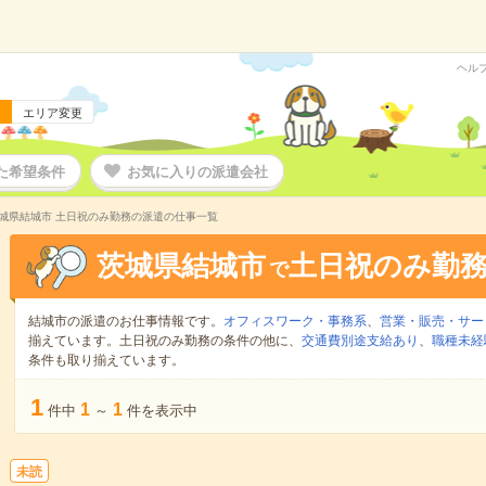
ヘル
エリア変更
た希望条件
お気に入りの派遣会社
城県結城市 土日祝のみ勤務の派遣の仕事一覧
茨城県結城市
土日祝のみ勤
で
結城市の派遣のお仕事情報です。
オフィスワーク・事務系
、
営業・販売・サー
揃えています。土日祝のみ勤務の条件の他に、
交通費別途支給あり
、
職種未経
条件も取り揃えています。
1
1
1
件中
～
件を表示中
未読