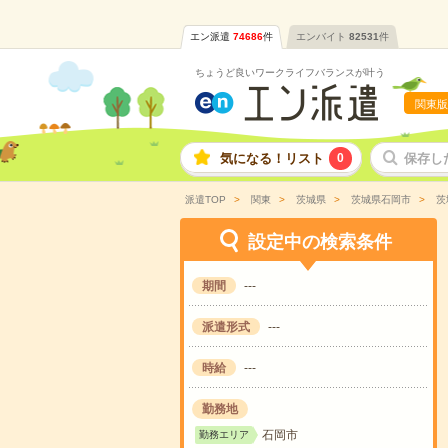
エン派遣
74686
件
エンバイト
82531
件
ちょうど良いワークライフバランスが叶う
関東版
気になる！リスト
0
保存し
派遣TOP
関東
茨城県
茨城県石岡市
茨
設定中の検索条件
期間
---
派遣形式
---
時給
---
勤務地
石岡市
勤務エリア