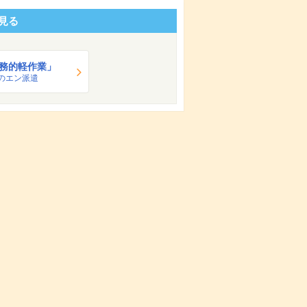
見る
務的軽作業」
のエン派遣