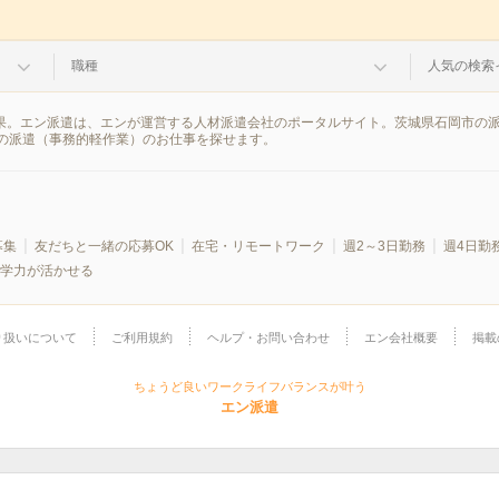
職種
人気の検索
結果。エン派遣は、エンが運営する人材派遣会社のポータルサイト。茨城県石岡市の
の派遣（事務的軽作業）のお仕事を探せます。
募集
友だちと一緒の応募OK
在宅・リモートワーク
週2～3日勤務
週4日勤
学力が活かせる
り扱いについて
ご利用規約
ヘルプ・お問い合わせ
エン会社概要
掲載
ちょうど良いワークライフバランスが叶う
エン派遣