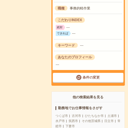
職種
事務的軽作業
こだわりINDEX
---
絶対
---
できれば
キーワード
---
あなたのプロフィール
---
条件の変更
他の検索結果を見る
勤務地でお仕事情報をさがす
つくば市
古河市
ひたちなか市
土浦市
水戸市
筑西市
その他茨城県
日立市
常
総市
下妻市