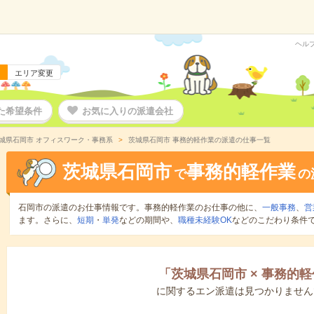
ヘル
エリア変更
た希望条件
お気に入りの派遣会社
城県石岡市 オフィスワーク・事務系
茨城県石岡市 事務的軽作業の派遣の仕事一覧
茨城県石岡市
事務的軽作業
で
の
石岡市の派遣のお仕事情報です。事務的軽作業のお仕事の他に、
一般事務
、
営
ます。さらに、
短期
・
単発
などの期間や、
職種未経験OK
などのこだわり条件
「
茨城県石岡市
×
事務的軽
に関するエン派遣は見つかりません