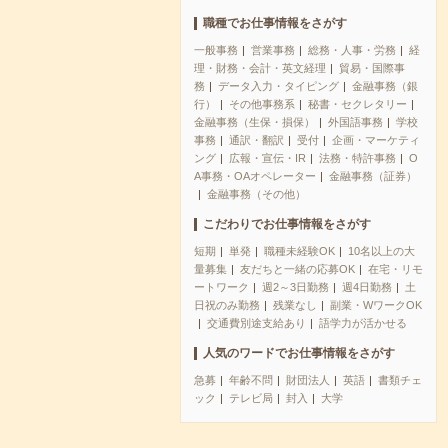
職種でお仕事情報をさがす
一般事務
営業事務
総務・人事・労務
経
理・財務・会計・英文経理
貿易・国際事
務
データ入力・タイピング
金融事務（銀
行）
その他事務系
秘書・セクレタリー
金融事務（生保・損保）
外国語事務
学校
事務
通訳・翻訳
受付
企画・マーケティ
ング
広報・宣伝・IR
法務・特許事務
O
A事務・OAオペレーター
金融事務（証券）
金融事務（その他）
こだわりでお仕事情報をさがす
短期
単発
職種未経験OK
10名以上の大
量募集
友だちと一緒の応募OK
在宅・リモ
ートワーク
週2～3日勤務
週4日勤務
土
日祝のみ勤務
残業なし
副業・WワークOK
交通費別途支給あり
語学力が活かせる
人気のワードでお仕事情報をさがす
急募
年齢不問
財団法人
英語
書類チェ
ック
テレビ局
封入
大学