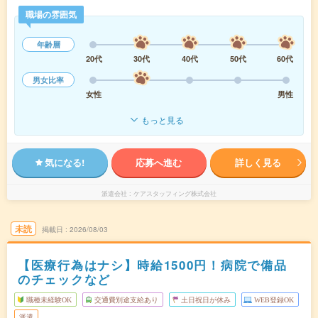
職場の雰囲気
年齢層
20代
30代
40代
50代
60代
男女比率
女性
男性
もっと見る
気になる!
応募へ進む
詳しく見る
派遣会社
ケアスタッフィング株式会社
未読
掲載日
2026/08/03
【医療行為はナシ】時給1500円！病院で備品
のチェックなど
職種未経験OK
交通費別途支給あり
土日祝日が休み
WEB登録OK
派遣