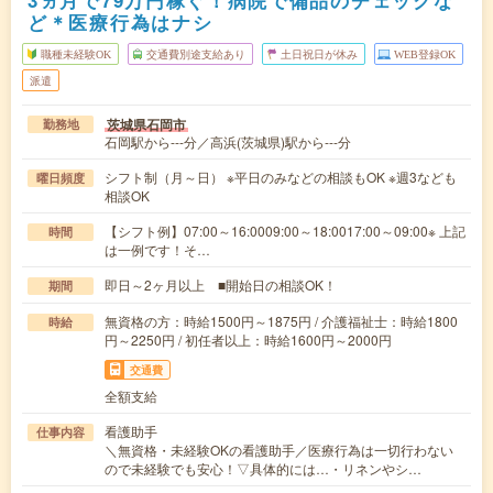
3ヵ月で79万円稼ぐ！病院で備品のチェックな
ど＊医療行為はナシ
職種未経験OK
交通費別途支給あり
土日祝日が休み
WEB登録OK
派遣
茨城県石岡市
勤務地
石岡駅から---分／高浜(茨城県)駅から---分
シフト制（月～日） ※平日のみなどの相談もOK ※週3なども
曜日頻度
相談OK
【シフト例】07:00～16:0009:00～18:0017:00～09:00※ 上記
時間
は一例です！そ…
即日～2ヶ月以上 ■開始日の相談OK！
期間
無資格の方：時給1500円～1875円 / 介護福祉士：時給1800
時給
円～2250円 / 初任者以上：時給1600円～2000円
交通費
全額支給
看護助手
仕事内容
＼無資格・未経験OKの看護助手／医療行為は一切行わない
ので未経験でも安心！▽具体的には…・リネンやシ…