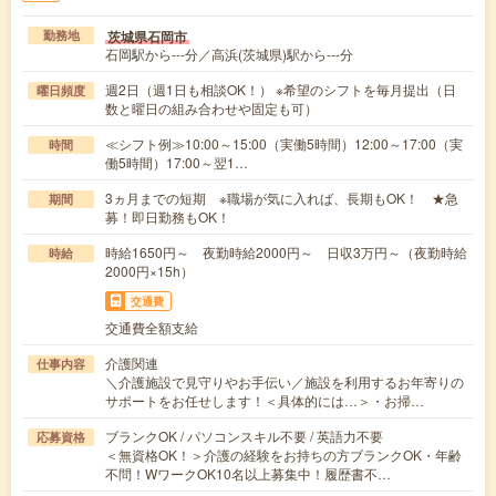
茨城県石岡市
勤務地
石岡駅から---分／高浜(茨城県)駅から---分
週2日（週1日も相談OK！） ※希望のシフトを毎月提出（日
曜日頻度
数と曜日の組み合わせや固定も可）
≪シフト例≫10:00～15:00（実働5時間）12:00～17:00（実
時間
働5時間）17:00～翌1…
3ヵ月までの短期 ※職場が気に入れば、長期もOK！ ★急
期間
募！即日勤務もOK！
時給1650円～ 夜勤時給2000円～ 日収3万円～（夜勤時給
時給
2000円×15h）
交通費
交通費全額支給
介護関連
仕事内容
＼介護施設で見守りやお手伝い／施設を利用するお年寄りの
サポートをお任せします！＜具体的には…＞・お掃…
ブランクOK / パソコンスキル不要 / 英語力不要
応募資格
＜無資格OK！＞介護の経験をお持ちの方ブランクOK・年齢
不問！WワークOK10名以上募集中！履歴書不…