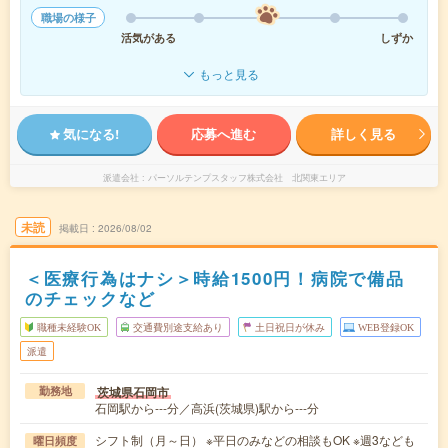
職場の様子
活気がある
しずか
もっと見る
気になる!
応募へ進む
詳しく見る
派遣会社
パーソルテンプスタッフ株式会社 北関東エリア
未読
掲載日
2026/08/02
＜医療行為はナシ＞時給1500円！病院で備品
のチェックなど
職種未経験OK
交通費別途支給あり
土日祝日が休み
WEB登録OK
派遣
茨城県石岡市
勤務地
石岡駅から---分／高浜(茨城県)駅から---分
シフト制（月～日） ※平日のみなどの相談もOK ※週3なども
曜日頻度