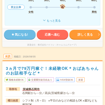
20代
30代
40代
50代
60代
男女比率
女性
男性
もっと見る
気になる!
応募へ進む
詳しく見る
派遣会社
株式会社バイトレ（キャムコムグループ）
未読
掲載日
2026/08/05
3ヵ月で79万円稼ぐ！未経験OK＊おばあちゃん
のお話相手など＊
職種未経験OK
交通費別途支給あり
WEB登録OK
派遣
茨城県石岡市
勤務地
石岡駅から---分／高浜(茨城県)駅から---分
シフト制（月～日） ※平日のみなどの相談もOK ※週3なども
曜日頻度
相談OK