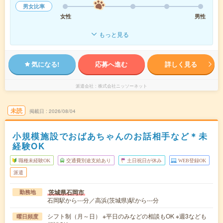
男女比率
女性
男性
もっと見る
気になる!
応募へ進む
詳しく見る
派遣会社
株式会社ニッソーネット
未読
掲載日
2026/08/04
小規模施設でおばあちゃんのお話相手など＊未
経験OK
職種未経験OK
交通費別途支給あり
土日祝日が休み
WEB登録OK
派遣
茨城県石岡市
勤務地
石岡駅から---分／高浜(茨城県)駅から---分
シフト制（月～日） ※平日のみなどの相談もOK ※週3なども
曜日頻度