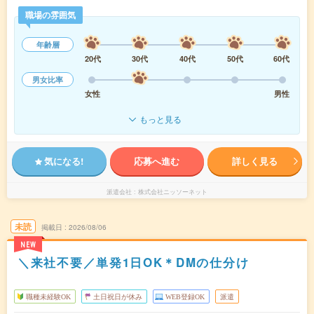
職場の雰囲気
年齢層
20代
30代
40代
50代
60代
男女比率
女性
男性
もっと見る
気になる!
応募へ進む
詳しく見る
派遣会社
株式会社ニッソーネット
未読
掲載日
2026/08/06
NEW
＼来社不要／単発1日OK＊DMの仕分け
職種未経験OK
土日祝日が休み
WEB登録OK
派遣