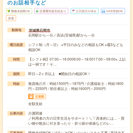
のお話相手など
職種未経験OK
交通費別途支給あり
土日祝日が休み
WEB登録OK
派遣
茨城県石岡市
勤務地
石岡駅から---分／高浜(茨城県)駅から---分
シフト制（月～日） ※平日のみなどの相談もOK ※週3なども
曜日頻度
相談OK
【シフト例】07:00～16:0009:00～18:0017:00～09:00※ 上記
時間
は一例です！そ…
即日～2ヶ月以上 ■開始日の相談OK！
期間
無資格の方：時給1500円～1875円 / 介護福祉士：時給1800
時給
円～2250円 / 初任者以上：時給1600円～2000円
交通費
全額支給
介護関連
仕事内容
／利用者の方の日常生活をサポート！＼▽具体的には…・買
い物や散歩に付き添ったり・折り紙や体操などのレ…
職種未経験OK / ブランクOK / パソコンスキル不要 / 英語力不
応募資格