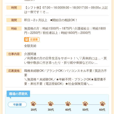
【シフト例】07:00～16:0009:00～18:0017:00～09:00※ 上記
時間
は一例です！そ…
即日～2ヶ月以上 ■開始日の相談OK！
期間
無資格の方：時給1500円～1875円 / 介護福祉士：時給1800
時給
円～2250円 / 初任者以上：時給1600円～2000円
交通費
全額支給
介護関連
仕事内容
／利用者の方の日常生活をサポート！＼▽具体的には…・買
い物や散歩に付き添ったり・折り紙や体操などのレ…
職種未経験OK / ブランクOK / パソコンスキル不要 / 英語力不
応募資格
要
＼無資格＊未経験OK／★年齢不問・ブランクOK★履歴書不
要・来社不要（電話登録OK）★社会保険完備＼…
職場の雰囲気
年齢層
20代
30代
40代
50代
60代