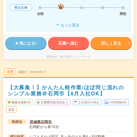
男女比率
女性
男性
もっと見る
気になる!
応募へ進む
詳しく見る
派遣会社
株式会社ニッソーネット
未読
掲載日
2026/06/17
【大募集！】かんたん軽作業/ほぼ同じ流れの
シンプル業務＠石岡市【8月入社OK】
職種未経験OK
交通費別途支給あり
土日祝日が休み
WEB登録OK
派遣
茨城県石岡市
勤務地
石岡駅から車10分
シフトまたは固定 月～金のうち週4～5日勤務
曜日頻度