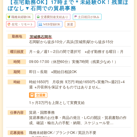
【在宅勤務OK】17時まで＊未経験OK！残業ほ
ぼなし▼石岡での貿易事務
職種未経験OK
交通費別途支給あり
土日祝日が休み
在宅・リモート
WEB登録OK
派遣
茨城県石岡市
勤務地
石岡駅から徒歩10分／高浜(茨城県)駅から徒歩15分
月～金／週1～2日の間で選択可 ※必ず勤務する曜日：月
曜日頻度
09:00-17:00（休憩60分）実働7時間（残業少なめ！）
時間
即日～長期 ※開始日相談OK
期間
時給1650円 月収例 9万円 時給1650円×実働7h×週2日×4
時給
週 ※月収例を保証するものではありません。
交通費
1ヶ月3万円を上限として実費支給
貿易・国際事務
仕事内容
貿易事務のお仕事・商品の発注・L/Cの開設・貿易書類の作
成、確認・輸出入の手配・納期、スケジュール管…
職種未経験OK / ブランクOK / 英語力不要
応募資格