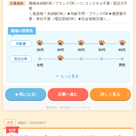
職種未経験OK / ブランクOK / パソコンスキル不要 / 英語力不
応募資格
要
＼無資格＊未経験OK／★年齢不問・ブランクOK★履歴書不
要・来社不要（電話登録OK）★社会保険完備＼…
職場の雰囲気
年齢層
20代
30代
40代
50代
60代
男女比率
女性
男性
もっと見る
気になる!
応募へ進む
詳しく見る
派遣会社
株式会社ニッソーネット
未読
掲載日
2026/08/07
NEW