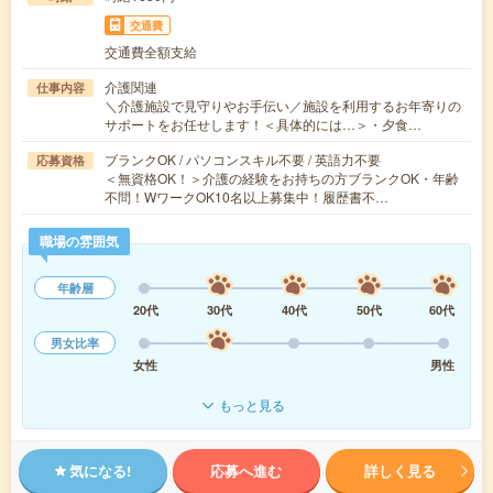
交通費
交通費全額支給
介護関連
仕事内容
＼介護施設で見守りやお手伝い／施設を利用するお年寄りの
サポートをお任せします！＜具体的には…＞・夕食…
ブランクOK / パソコンスキル不要 / 英語力不要
応募資格
＜無資格OK！＞介護の経験をお持ちの方ブランクOK・年齢
不問！WワークOK10名以上募集中！履歴書不…
職場の雰囲気
年齢層
20代
30代
40代
50代
60代
男女比率
女性
男性
もっと見る
気になる!
応募へ進む
詳しく見る