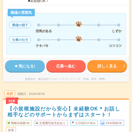
■未経験OK！
職場の雰囲気
職場の様子
活気がある
しずか
仕事の仕方
テキパキ
コツコツ
気になる!
応募へ進む
詳しく見る
派遣会社
株式会社リクルートスタッフィング（茨城・栃木・群馬）
未読
掲載日
2026/08/06
NEW
【小規模施設だから安心】未経験OK＊お話し
相手などのサポートからまずはスタート！
職種未経験OK
交通費別途支給あり
土日祝日が休み
WEB登録OK
派遣