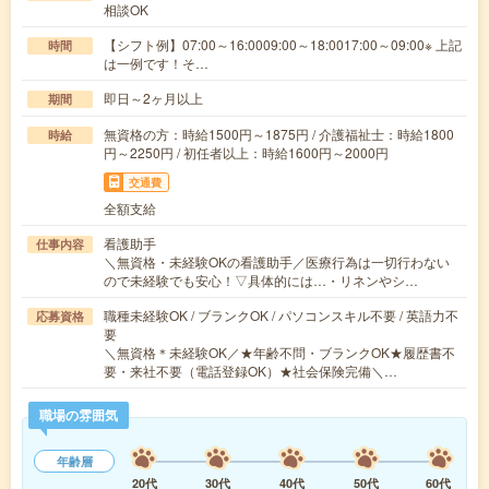
相談OK
【シフト例】07:00～16:0009:00～18:0017:00～09:00※ 上記
時間
は一例です！そ…
即日～2ヶ月以上
期間
無資格の方：時給1500円～1875円 / 介護福祉士：時給1800
時給
円～2250円 / 初任者以上：時給1600円～2000円
交通費
全額支給
看護助手
仕事内容
＼無資格・未経験OKの看護助手／医療行為は一切行わない
ので未経験でも安心！▽具体的には…・リネンやシ…
職種未経験OK / ブランクOK / パソコンスキル不要 / 英語力不
応募資格
要
＼無資格＊未経験OK／★年齢不問・ブランクOK★履歴書不
要・来社不要（電話登録OK）★社会保険完備＼…
職場の雰囲気
年齢層
20代
30代
40代
50代
60代