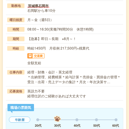
茨城県石岡市
勤務地
石岡駅から車10分
月～金（週5日）
曜日頻度
08:00～16:30(実働7時間30分 休憩1時間)
時間
【急募】即日～長期 ※8月～！
期間
時給1450円 月収例 217,500円+残業代
時給
交通費
全額支給
経理・財務・会計・英文経理
仕事内容
＊出納管理、経費精算＊給与計算＊売掛金・買掛金の管理＊
受注・出荷・売上データの集計＊月次・年次決算サ…
英語力不要
応募資格
経理仕訳のご経験があれば大丈夫です
職場の雰囲気
年齢層
20代
30代
40代
50代
60代