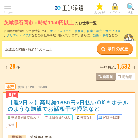
メニュー
気になる!
ログイン
検索
茨城県石岡市
×
時給1450円以上
のお仕事一覧
石岡市の派遣のお仕事情報です。
オフィスワーク・事務系
、
営業・販売・サービス系
、
クリエイティブ系
などのお仕事を取り揃えています。さらに、
短期
・
単発
などの期
間や、
職種未経験OK
などのこだわり条件で絞り込んでいただけます。
条件の変更
茨城県石岡市 / 時給1450円以上
28
1,532
全
件
平均時給:
円
時給順
新着順
未読
掲載日
2026/08/08
NEW
【週2日～】高時給1650円×日払いOK＊ホテル
のような施設でお話相手や掃除など
交通費別途支給あり
土日祝日が休み
残業なし
WEB登録OK
派遣
茨城県石岡市
勤務地