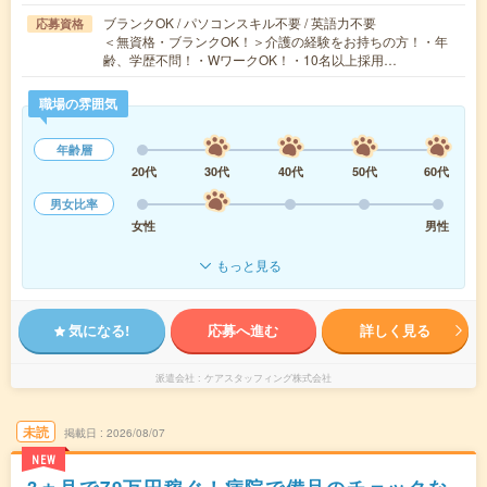
ブランクOK / パソコンスキル不要 / 英語力不要
応募資格
＜無資格・ブランクOK！＞介護の経験をお持ちの方！・年
齢、学歴不問！・WワークOK！・10名以上採用…
職場の雰囲気
年齢層
20代
30代
40代
50代
60代
男女比率
女性
男性
もっと見る
気になる!
応募へ進む
詳しく見る
派遣会社
ケアスタッフィング株式会社
未読
掲載日
2026/08/07
NEW