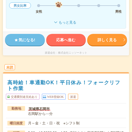
男女比率
女性
男性
もっと見る
気になる!
応募へ進む
詳しく見る
派遣会社
株式会社ニッソーネット
未読
高時給！車通勤OK！平日休み！フォークリフ
ト作業
交通費別途支給あり
WEB登録OK
派遣
茨城県石岡市
勤務地
石岡駅から---分
月～金・土・日・祝 ※シフト制
曜日頻度