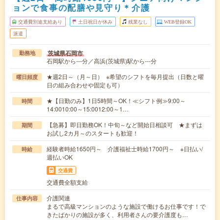
ョンで食事の配膳や見守り＊介護
交通費別途支給あり
土日祝日が休み
残業なし
WEB登録OK
派遣
茨城県石岡市
勤務地
石岡駅から---分／高浜(茨城県)駅から---分
★週2日～（月～日） ※希望のシフトを毎月提出（日数と曜
曜日頻度
日の組み合わせや固定も可）
★【日勤のみ】1日5時間～OK！≪シフト例≫9:00～
時間
14:0010:00～15:0012:00～1…
【急募】即日勤務OK！中旬～など開始日相談可 ★まずは
期間
お試し2カ月～のスタートも歓迎！
経験者時給1650円～ 介護福祉士時給1700円～ ※日払い/
時給
週払いOK
交通費
交通費全額支給
介護関連
仕事内容
まるで高級マンションのような施設で働けるお仕事です！で
きたばかりの施設が多く、利用者さんの要介護度も…