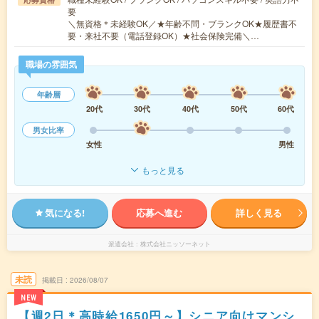
要
＼無資格＊未経験OK／★年齢不問・ブランクOK★履歴書不
要・来社不要（電話登録OK）★社会保険完備＼…
職場の雰囲気
年齢層
20代
30代
40代
50代
60代
男女比率
女性
男性
もっと見る
気になる!
応募へ進む
詳しく見る
派遣会社
株式会社ニッソーネット
未読
掲載日
2026/08/07
NEW
【週2日＊高時給1650円～】シニア向けマンシ