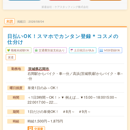
派遣会社
ケアスタッフィング株式会社
未読
掲載日
2026/08/04
日払いOK！スマホでカンタン登録＊コスメの
仕分け
職種未経験OK
交通費別途支給あり
土日祝日が休み
WEB登録OK
派遣
茨城県石岡市
勤務地
石岡駅からバイク・車---分／高浜(茨城県)駅からバイク・車--
-分
単発1日のみ～OK！
曜日頻度
＜1日3時間～OK！＞▼ 例えば… ▼15:00～18:0015:00～
時間
22:0017:00～22:…
1日だけの単発OK！ ＃8月～ ＃9月～
期間
時給1,500円～1,875円
時給
交通費