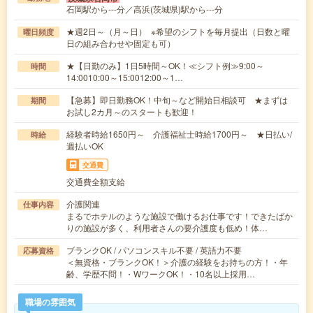
石岡駅から---分／高浜(茨城県)駅から---分
★週2日～（月～日） ※希望のシフトを毎月提出（日数と曜
曜日頻度
日の組み合わせや固定も可）
★【日勤のみ】1日5時間～OK！≪シフト例≫9:00～
時間
14:0010:00～15:0012:00～1…
【急募】即日勤務OK！中旬～など開始日相談可 ★まずは
期間
お試し2カ月～のスタートも歓迎！
経験者時給1650円～ 介護福祉士時給1700円～ ★日払い/
時給
週払いOK
交通費
交通費全額支給
介護関連
仕事内容
まるでホテルのような施設で働けるお仕事です！できたばか
りの施設が多く、利用者さんの要介護度も低め！体…
ブランクOK / パソコンスキル不要 / 英語力不要
応募資格
＜無資格・ブランクOK！＞介護の経験をお持ちの方！・年
齢、学歴不問！・WワークOK！・10名以上採用…
職場の雰囲気