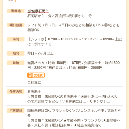
茨城県石岡市
勤務地
石岡駅から---分／高浜(茨城県)駅から---分
シフト制（月～日） ※平日のみなどの相談もOK ※週3なども
曜日頻度
相談OK
【シフト例】07:00～16:0009:00～18:0017:00～09:00※ 上記
時間
は一例です！そ…
即日～2ヶ月以上
期間
無資格の方：時給1500円～1875円 / 介護福祉士：時給1800
時給
円～2250円 / 初任者以上：時給1600円～2000円
交通費
全額支給
看護助手
仕事内容
＼無資格・未経験OKの看護助手／医療行為は一切行わない
ので未経験でも安心！▽具体的には…・リネンやシ…
職種未経験OK / ブランクOK / パソコンスキル不要 / 英語力不
応募資格
要
＼無資格＊未経験OK／★年齢不問・ブランクOK★履歴書不
要・来社不要（電話登録OK）★社会保険完備＼…