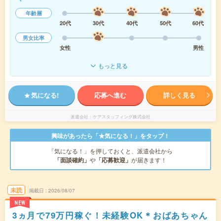
年齢層
20代
30代
40代
50代
60代
男女比率
女性
男性
もっと見る
気になる!
応募へ進む
詳しく見る
派遣会社
ケアスタッフィング株式会社
興味があったら「★気になる！」をタップ！
「気になる！」を押しておくと、派遣会社から
「面談確約」
や
「応募歓迎」
が届きます！
未読
掲載日
2026/08/07
NEW
3ヵ月で79万円稼ぐ！未経験OK＊おばあちゃん