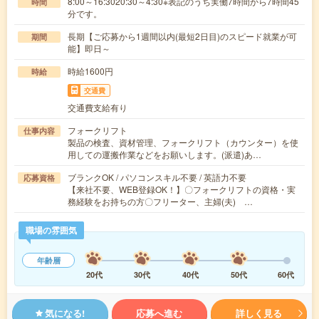
8:00～16:3020:30～4:30※表記のうち実働7時間から7時間45
時間
分です。
長期【ご応募から1週間以内(最短2日目)のスピード就業が可
期間
能】即日～
時給1600円
時給
交通費
交通費支給有り
フォークリフト
仕事内容
製品の検査、資材管理、フォークリフト（カウンター）を使
用しての運搬作業などをお願いします。(派遣)あ…
ブランクOK / パソコンスキル不要 / 英語力不要
応募資格
【来社不要、WEB登録OK！】〇フォークリフトの資格・実
務経験をお持ちの方〇フリーター、主婦(夫) …
職場の雰囲気
年齢層
20代
30代
40代
50代
60代
気になる!
応募へ進む
詳しく見る