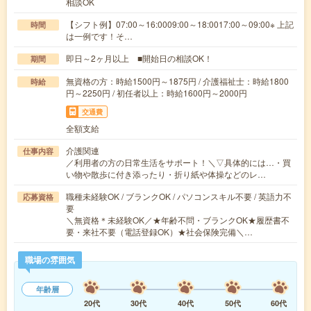
相談OK
【シフト例】07:00～16:0009:00～18:0017:00～09:00※ 上記
時間
は一例です！そ…
即日～2ヶ月以上 ■開始日の相談OK！
期間
無資格の方：時給1500円～1875円 / 介護福祉士：時給1800
時給
円～2250円 / 初任者以上：時給1600円～2000円
交通費
全額支給
介護関連
仕事内容
／利用者の方の日常生活をサポート！＼▽具体的には…・買
い物や散歩に付き添ったり・折り紙や体操などのレ…
職種未経験OK / ブランクOK / パソコンスキル不要 / 英語力不
応募資格
要
＼無資格＊未経験OK／★年齢不問・ブランクOK★履歴書不
要・来社不要（電話登録OK）★社会保険完備＼…
職場の雰囲気
年齢層
20代
30代
40代
50代
60代