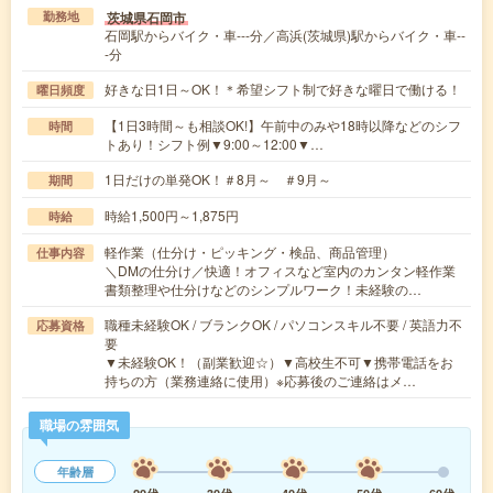
茨城県石岡市
勤務地
石岡駅からバイク・車---分／高浜(茨城県)駅からバイク・車--
-分
好きな日1日～OK！＊希望シフト制で好きな曜日で働ける！
曜日頻度
【1日3時間～も相談OK!】午前中のみや18時以降などのシフ
時間
トあり！シフト例▼9:00～12:00▼…
1日だけの単発OK！＃8月～ ＃9月～
期間
時給1,500円～1,875円
時給
軽作業（仕分け・ピッキング・検品、商品管理）
仕事内容
＼DMの仕分け／快適！オフィスなど室内のカンタン軽作業
書類整理や仕分けなどのシンプルワーク！未経験の…
職種未経験OK / ブランクOK / パソコンスキル不要 / 英語力不
応募資格
要
▼未経験OK！（副業歓迎☆）▼高校生不可▼携帯電話をお
持ちの方（業務連絡に使用）※応募後のご連絡はメ…
職場の雰囲気
年齢層