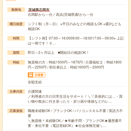
茨城県石岡市
勤務地
石岡駅から---分／高浜(茨城県)駅から---分
シフト制（月～日） ※平日のみなどの相談もOK ※週3なども
曜日頻度
相談OK
【シフト例】07:00～16:0009:00～18:0017:00～09:00※ 上記
時間
は一例です！そ…
即日～2ヶ月以上 ■開始日の相談OK！
期間
無資格の方：時給1500円～1875円 / 介護福祉士：時給1800
時給
円～2250円 / 初任者以上：時給1600円～2000円
交通費
全額支給
介護関連
仕事内容
／利用者の方の日常生活をサポート！＼▽具体的には…・買
い物や散歩に付き添ったり・折り紙や体操などのレ…
職種未経験OK / ブランクOK / パソコンスキル不要 / 英語力不
応募資格
要
＼無資格＊未経験OK／★年齢不問・ブランクOK★履歴書不
要・来社不要（電話登録OK）★社会保険完備＼…