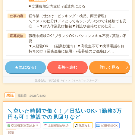
■ 交通費規定内支給 ※派遣先による
軽作業（仕分け・ピッキング・検品、商品管理）
仕事内容
＼コスメの仕分け／＜とってもシンプルなので未経験でも安
心！＞▼封入作業及び梱包▼雑誌や書籍などの仕分…
職種未経験OK / ブランクOK / パソコンスキル不要 / 英語力不
応募資格
要
▼未経験OK！（副業歓迎☆）▼高校生不可▼携帯電話をお
持ちの方（業務連絡に使用）※応募後のご連絡はメ…
気になる!
応募へ進む
詳しく見る
派遣会社
株式会社バイトレ（キャムコムグループ）
未読
掲載日
2026/08/03
＼空いた時間で働く！／日払いOK×1勤務3万
円も可！施設での見回りなど
交通費別途支給あり
土日祝日が休み
残業なし
WEB登録OK
派遣