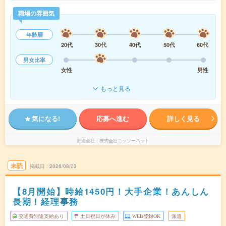
職場の雰囲気
年齢層
20代
30代
40代
50代
60代
男女比率
女性
男性
もっと見る
気になる!
応募へ進む
詳しく見る
派遣会社
株式会社ニッソーネット
未読
掲載日
2026/08/03
【8月開始】時給1450円！大手企業！あんしん
長期！経理事務
交通費別途支給あり
土日祝日が休み
WEB登録OK
派遣