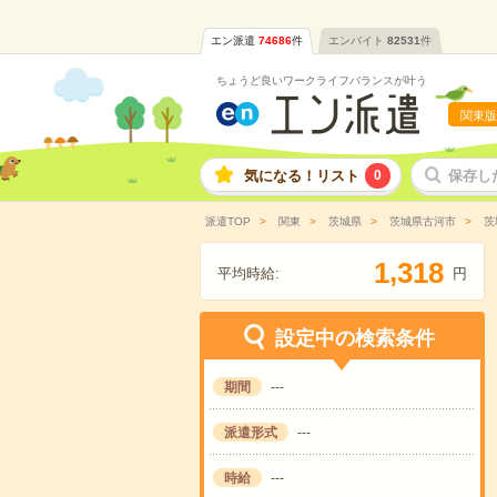
エン派遣
74686
件
エンバイト
82531
件
ちょうど良いワークライフバランスが叶う
関東版
気になる！リスト
0
保存し
派遣TOP
関東
茨城県
茨城県古河市
茨
,
1
3
1
8
平均時給:
円
設定中の検索条件
期間
---
派遣形式
---
時給
---