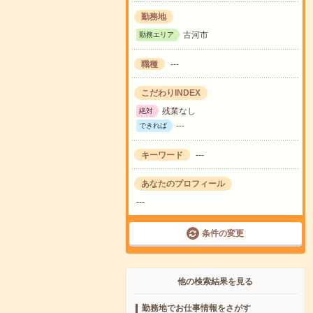
勤務地
古河市
勤務エリア
職種
---
こだわりINDEX
残業なし
絶対
---
できれば
キーワード
---
あなたのプロフィール
---
条件の変更
他の検索結果を見る
勤務地でお仕事情報をさがす