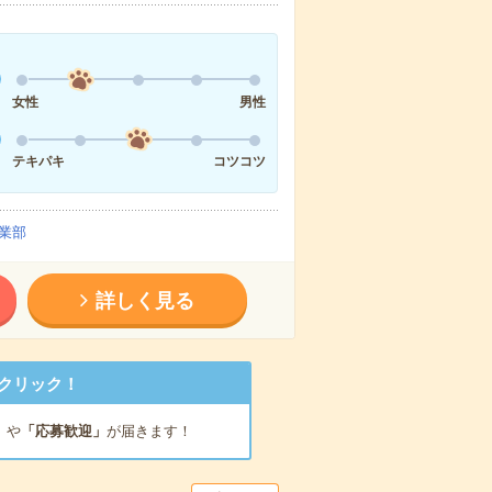
女性
男性
テキパキ
コツコツ
業部
詳しく見る
クリック！
」
や
「応募歓迎」
が届きます！