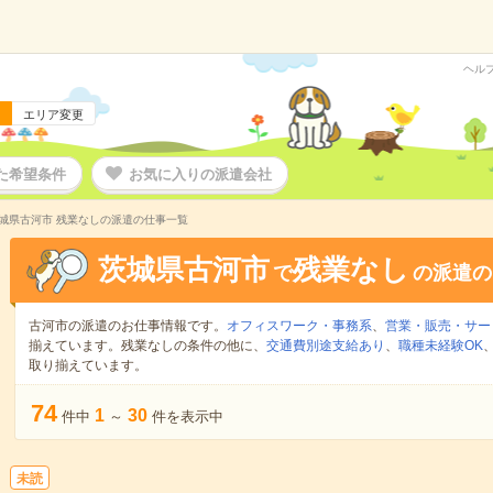
ヘル
エリア変更
た希望条件
お気に入りの派遣会社
城県古河市 残業なしの派遣の仕事一覧
茨城県古河市
残業なし
で
の派遣の
古河市の派遣のお仕事情報です。
オフィスワーク・事務系
、
営業・販売・サー
揃えています。残業なしの条件の他に、
交通費別途支給あり
、
職種未経験OK
取り揃えています。
74
1
30
件中
～
件を表示中
未読