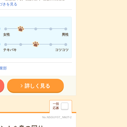
づきを見る
女性
男性
テキパキ
コツコツ
業部
詳しく見る
一括
応募
No.NSGUY07_NMJT-2