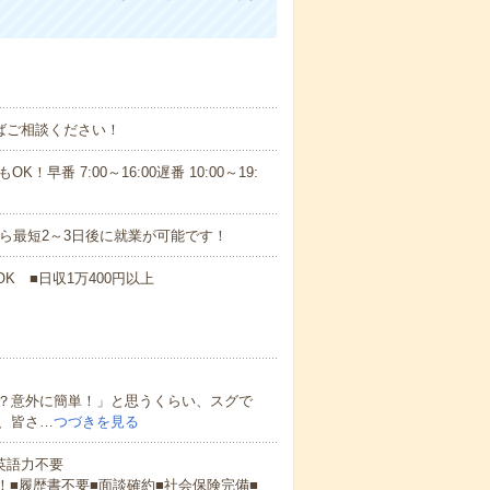
ればご相談ください！
！早番 7:00～16:00遅番 10:00～19:
から最短2～3日後に就業が可能です！
K ■日収1万400円以上
？意外に簡単！」と思うくらい、スグで
、皆さ…
つづきを見る
 英語力不要
！■履歴書不要■面談確約■社会保険完備■