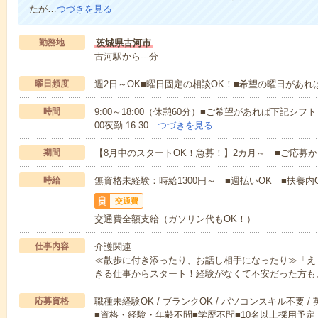
たが…
つづきを見る
勤務地
茨城県古河市
古河駅から---分
曜日頻度
週2日～OK■曜日固定の相談OK！■希望の曜日があ
時間
9:00～18:00（休憩60分）■ご希望があれば下記シフトもOK
00夜勤 16:30…
つづきを見る
期間
【8月中のスタートOK！急募！】2カ月～ ■ご応募
時給
無資格未経験：時給1300円～ ■週払いOK ■扶養内O
交通費
交通費全額支給（ガソリン代もOK！）
仕事内容
介護関連
≪散歩に付き添ったり、お話し相手になったり≫「え
きる仕事からスタート！経験がなくて不安だった方も
応募資格
職種未経験OK / ブランクOK / パソコンスキル不要 /
■資格・経験・年齢不問■学歴不問■10名以上採用予定