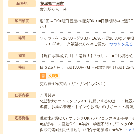
勤務地
茨城県古河市
古河駅から---分
曜日頻度
週1回～OK■曜日固定の相談OK！■日勤期間中は週2
い！
時間
▽シフト例・16:30～翌9:30・16:30～翌10:3
ート！※Wワーク希望の方へ今ご覧の…
つづきを見る
期間
【現在も積極採用中！急募！】2カ月～ ■ご応募から
時給
日収2.5万円：時給1300円×8h＋残業割増（時給1.25×
交通費
交通費全額支給（ガソリン代もOK！）
仕事内容
介護関連
<生活サポートスタッフ>▼ お願いするのは… ・施
準備、お薬の管理・トイレやお風呂のサポート・着替
応募資格
職種未経験OK / ブランクOK / パソコンスキル不要 /
■無資格・未経験OK！■年齢・学歴不問！ブランクOK
保険完備■社員登用あり（紹介予定派遣）★WE…
つづ