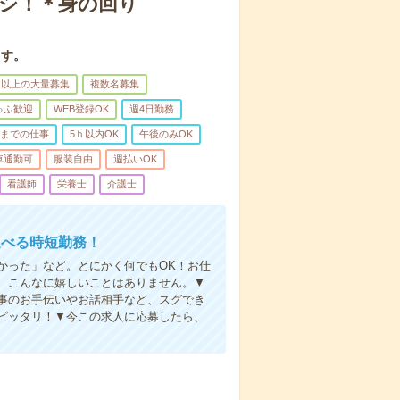
ナシ！＊身の回り
ます。
名以上の大量募集
複数名募集
ゅふ歓迎
WEB登録OK
週4日勤務
前までの仕事
5ｈ以内OK
午後のみOK
車通勤可
服装自由
週払いOK
看護師
栄養士
介護士
選べる時短勤務！
かった」など。とにかく何でもOK！お仕
、こんなに嬉しいことはありません。▼
事のお手伝いやお話相手など、スグでき
ピッタリ！▼今この求人に応募したら、