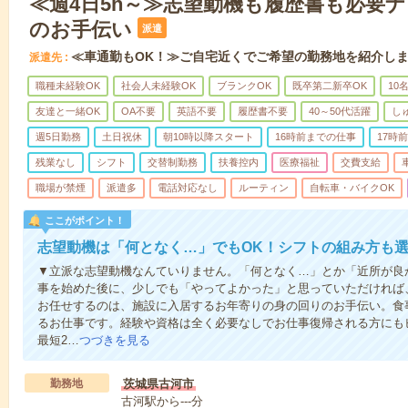
≪週4日5h～≫志望動機も履歴書も必要
のお手伝い
派遣
≪車通勤もOK！≫ご自宅近くでご希望の勤務地を紹介し
派遣先
職種未経験OK
社会人未経験OK
ブランクOK
既卒第二新卒OK
10
友達と一緒OK
OA不要
英語不要
履歴書不要
40～50代活躍
し
週5日勤務
土日祝休
朝10時以降スタート
16時前までの仕事
17時
残業なし
シフト
交替制勤務
扶養控内
医療福祉
交費支給
職場が禁煙
派遣多
電話対応なし
ルーティン
自転車・バイクOK
ここがポイント！
志望動機は「何となく…」でもOK！シフトの組み方も
▼立派な志望動機なんていりません。「何となく…」とか「近所が良
事を始めた後に、少しでも「やってよかった」と思っていただければ
お任せするのは、施設に入居するお年寄りの身の回りのお手伝い。食
るお仕事です。経験や資格は全く必要なしでお仕事復帰される方にも
最短2…
つづきを見る
勤務地
茨城県古河市
古河駅から---分