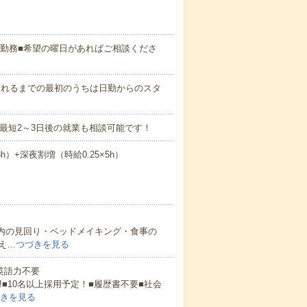
日勤務■希望の曜日があればご相談くださ
0など※慣れるまでの最初のうちは日勤からのスタ
最短2～3日後の就業も相談可能です！
8h）+深夜割増（時給0.25×5h）
設内の見回り・ベッドメイキング・食事の
え…
つづきを見る
 英語力不要
!■10名以上採用予定！■履歴書不要■社会
きを見る