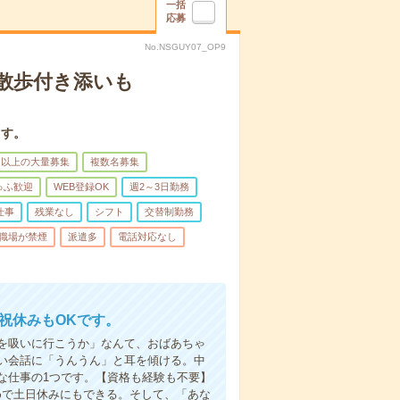
一括
応募
No.NSGUY07_OP9
散歩付き添いも
ます。
名以上の大量募集
複数名募集
ゅふ歓迎
WEB登録OK
週2～3日勤務
仕事
残業なし
シフト
交替制勤務
職場が禁煙
派遣多
電話対応なし
日祝休みもOKです。
を吸いに行こうか」なんて、おばあちゃ
い会話に「うんうん」と耳を傾ける。中
な仕事の1つです。【資格も経験も不要】
めで土日休みにもできる。そして、「あな