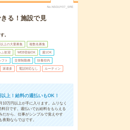
No.NSGUY07_SRE
できる！施設で見
ます。
名以上の大量募集
複数名募集
ゅふ歓迎
WEB登録OK
週1OK
シフト
交替制勤務
扶養控内
派遣多
電話対応なし
ルーティン
円以上！給料の週払いもOK！
、月10万円以上が手に入ります。ムリなく
給料日です。週払いでお給料をもらえる
みだから、仕事がシンプルで覚えやす
も夜勤ならではです。