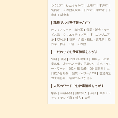
つくば市
ひたちなか市
土浦市
水戸市
筑西市
その他茨城県
日立市
常総市
下
妻市
坂東市
職種でお仕事情報をさがす
オフィスワーク・事務系
営業・販売・サー
ビス系
クリエイティブ系
IT・エンジニア
系
技術系
医療・介護・福祉・教育系
軽
作業・物流・工場・その他
こだわりでお仕事情報をさがす
短期
単発
職種未経験OK
10名以上の大
量募集
友だちと一緒の応募OK
在宅・リモ
ートワーク
週2～3日勤務
週4日勤務
土
日祝のみ勤務
副業・WワークOK
交通費別
途支給あり
語学力が活かせる
人気のワードでお仕事情報をさがす
急募
年齢不問
財団法人
英語
書類チェ
ック
テレビ局
封入
大学