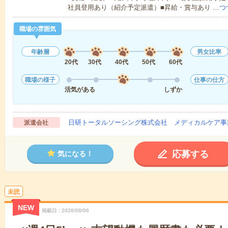
社員登用あり（紹介予定派遣）■昇給・賞与あり …
つ
職場の雰囲気
年齢層
男女比率
20代
30代
40代
50代
60代
職場の様子
仕事の仕方
活気がある
しずか
日研トータルソーシング株式会社 メディカルケア事
派遣会社
応募する
気になる！
未読
NEW
掲載日
2026/08/06