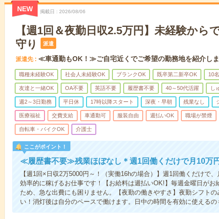
NEW
掲載日
2026/08/06
【週1回＆夜勤日収2.5万円】未経験から
守り
派遣
≪車通勤もOK！≫ご自宅近くでご希望の勤務地を紹介し
派遣先
職種未経験OK
社会人未経験OK
ブランクOK
既卒第二新卒OK
10
友達と一緒OK
OA不要
英語不要
履歴書不要
40～50代活躍
し
週2～3日勤務
平日休
17時以降スタート
深夜・早朝
残業なし
医療福祉
交費支給
車通勤可
服装自由
週払いOK
職場が禁煙
自転車・バイクOK
介護士
ここがポイント！
≪履歴書不要≫残業ほぼなし＊週1回働くだけで月10万
【週1回×日収2万5000円～！（実働16hの場合）】週1回働くだけで
効率的に稼げるお仕事です！【お給料は週払いOK!】毎週金曜日がお
ため、急な出費にも困りません。【夜勤の働きやすさ】夜勤シフトの
い！消灯後は自分のペースで働けます。日中の時間を有効に使えるの