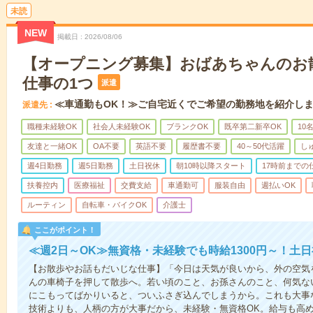
未読
NEW
掲載日
2026/08/06
【オープニング募集】おばあちゃんのお
仕事の1つ
派遣
≪車通勤もOK！≫ご自宅近くでご希望の勤務地を紹介し
派遣先
職種未経験OK
社会人未経験OK
ブランクOK
既卒第二新卒OK
10
友達と一緒OK
OA不要
英語不要
履歴書不要
40～50代活躍
し
週4日勤務
週5日勤務
土日祝休
朝10時以降スタート
17時前までの
扶養控内
医療福祉
交費支給
車通勤可
服装自由
週払いOK
ルーティン
自転車・バイクOK
介護士
ここがポイント！
≪週2日～OK≫無資格・未経験でも時給1300円～！土
【お散歩やお話もだいじな仕事】「今日は天気が良いから、外の空気
んの車椅子を押して散歩へ。若い頃のこと、お孫さんのこと、何気な
にこもってばかりいると、ついふさぎ込んでしまうから。これも大事
技術よりも、人柄の方が大事だから、未経験・無資格OK。給与も高