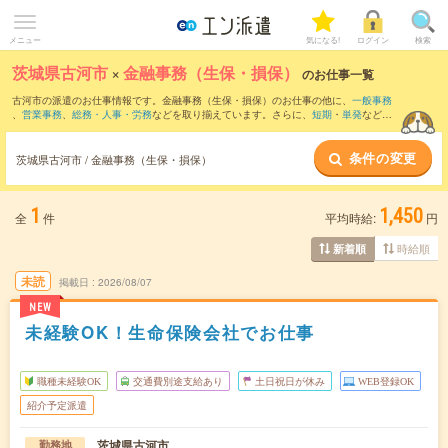
メニュー
気になる!
ログイン
検索
茨城県古河市
×
金融事務（生保・損保）
のお仕事一覧
古河市の派遣のお仕事情報です。金融事務（生保・損保）のお仕事の他に、
一般事務
、
営業事務
、
総務・人事・労務
などを取り揃えています。さらに、
短期
・
単発
などの
期間や、
職種未経験OK
などのこだわり条件で絞り込んでいただけます。
条件の変更
茨城県古河市 / 金融事務（生保・損保）
1
1,450
全
件
平均時給:
円
時給順
新着順
未読
掲載日
2026/08/07
NEW
未経験OK！生命保険会社でお仕事
職種未経験OK
交通費別途支給あり
土日祝日が休み
WEB登録OK
紹介予定派遣
茨城県古河市
勤務地