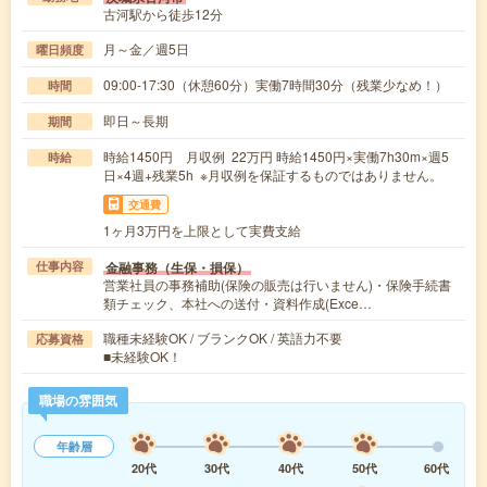
古河駅から徒歩12分
月～金／週5日
曜日頻度
09:00-17:30（休憩60分）実働7時間30分（残業少なめ！）
時間
即日～長期
期間
時給1450円 月収例 22万円 時給1450円×実働7h30m×週5
時給
日×4週+残業5h ※月収例を保証するものではありません。
交通費
1ヶ月3万円を上限として実費支給
金融事務（生保・損保）
仕事内容
営業社員の事務補助(保険の販売は行いません)・保険手続書
類チェック、本社への送付・資料作成(Exce…
職種未経験OK / ブランクOK / 英語力不要
応募資格
■未経験OK！
職場の雰囲気
年齢層
20代
30代
40代
50代
60代