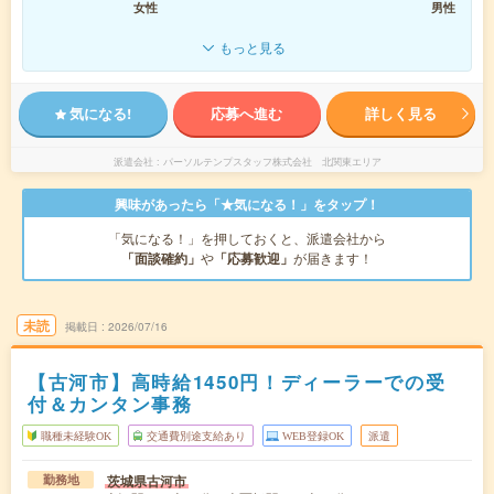
女性
男性
もっと見る
気になる!
応募へ進む
詳しく見る
派遣会社
パーソルテンプスタッフ株式会社 北関東エリア
興味があったら「★気になる！」をタップ！
「気になる！」を押しておくと、派遣会社から
「面談確約」
や
「応募歓迎」
が届きます！
未読
掲載日
2026/07/16
【古河市】高時給1450円！ディーラーでの受
付＆カンタン事務
職種未経験OK
交通費別途支給あり
WEB登録OK
派遣
茨城県古河市
勤務地