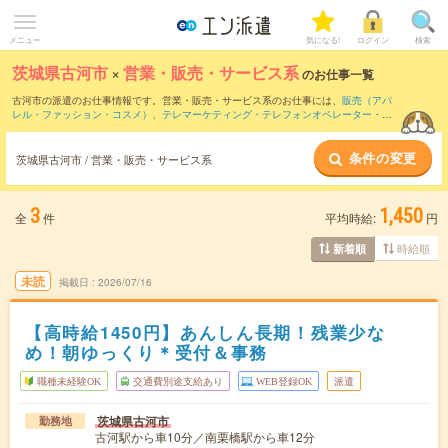
メニュー
気になる!
ログイン
検索
茨城県古河市
×
営業・販売・サービス系
のお仕事一覧
古河市の派遣のお仕事情報です。営業・販売・サービス系のお仕事には、
販売（アパ
レル・ファッション・コスメ）
、
テレマーケティング・テレフォンオペレーター・コ
ールセンター
、
窓口・ショールーム・カウンター受付
などがあります。さらに、
短期
・
単発
などの期間や、
職種未経験OK
などのこだわり条件で絞り込んでいただけます。
条件の変更
茨城県古河市 / 営業・販売・サービス系
3
1,450
全
件
平均時給:
円
時給順
新着順
未読
掲載日
2026/07/16
【高時給1450円】あんしん長期！残業少な
め！朝ゆっくり＊受付＆事務
職種未経験OK
交通費別途支給あり
WEB登録OK
派遣
茨城県古河市
勤務地
古河駅から車10分／南栗橋駅から車12分