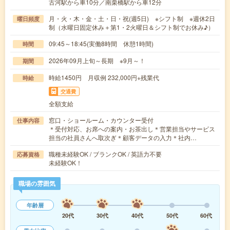
古河駅から車10分／南栗橋駅から車12分
月・火・木・金・土・日・祝(週5日) ※シフト制 ※週休2日
曜日頻度
制（水曜日固定休み＋第1・2火曜日＆シフト制でお休み♪）
09:45～18:45(実働8時間 休憩1時間)
時間
2026年09月上旬～長期 ※9月～！
期間
時給1450円 月収例 232,000円+残業代
時給
交通費
全額支給
窓口・ショールーム・カウンター受付
仕事内容
＊受付対応、お席への案内・お茶出し＊営業担当やサービス
担当の社員さんへ取次ぎ＊顧客データの入力＊社内…
職種未経験OK / ブランクOK / 英語力不要
応募資格
未経験OK！
職場の雰囲気
年齢層
20代
30代
40代
50代
60代