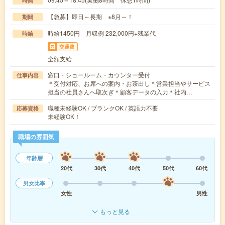
時間
【急募】即日～長期 ※8月～！
期間
時給1450円 月収例 232,000円+残業代
時給
交通費
全額支給
窓口・ショールーム・カウンター受付
仕事内容
＊受付対応、お席への案内・お茶出し＊営業担当やサービス
担当の社員さんへ取次ぎ＊顧客データの入力＊社内…
職種未経験OK / ブランクOK / 英語力不要
応募資格
未経験OK！
職場の雰囲気
年齢層
20代
30代
40代
50代
60代
男女比率
女性
男性
もっと見る