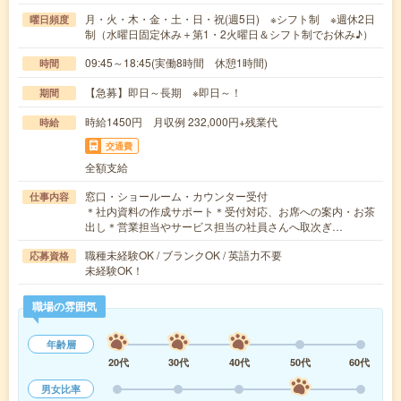
月・火・木・金・土・日・祝(週5日) ※シフト制 ※週休2日
曜日頻度
制（水曜日固定休み＋第1・2火曜日＆シフト制でお休み♪）
09:45～18:45(実働8時間 休憩1時間)
時間
【急募】即日～長期 ※即日～！
期間
時給1450円 月収例 232,000円+残業代
時給
交通費
全額支給
窓口・ショールーム・カウンター受付
仕事内容
＊社内資料の作成サポート＊受付対応、お席への案内・お茶
出し＊営業担当やサービス担当の社員さんへ取次ぎ…
職種未経験OK / ブランクOK / 英語力不要
応募資格
未経験OK！
職場の雰囲気
年齢層
20代
30代
40代
50代
60代
男女比率