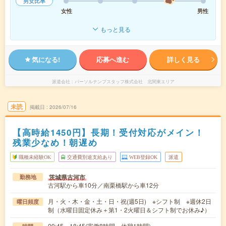
男女比率
女性
男性
もっと見る
気になる!
応募へ進む
詳しく見る
派遣会社
パーソルテンプスタッフ株式会社 北関東エリア
未読
掲載日
2026/07/16
【高時給1450円】長期！受付対応がメイン！
残業少なめ！朝遅め
職種未経験OK
交通費別途支給あり
WEB登録OK
派遣
茨城県古河市
勤務地
古河駅から車10分／南栗橋駅から車12分
月・火・木・金・土・日・祝(週5日) ※シフト制 ※週休2日
曜日頻度
制（水曜日固定休み＋第1・2火曜日＆シフト制でお休み♪）
09:45～18:45(実働8時間 休憩1時間)