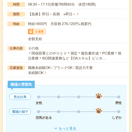
08:30～17:10(実働7時間40分 休憩1時間)
時間
【急募】即日～長期 ※即日～！
期間
時給1800円 月収例 276,120円+残業代
時給
交通費
全額支給
その他
仕事内容
＊関係部署とのやりとり＊測定＊報告書作成＊PC業務＊発
注業務＊ISO関連業務など【OAスキル】ビジネ…
職種未経験OK / ブランクOK / 英語力不要
応募資格
未経験OK！
職場の雰囲気
男女比率
女性
男性
職場の様子
活気がある
しずか
もっと見る