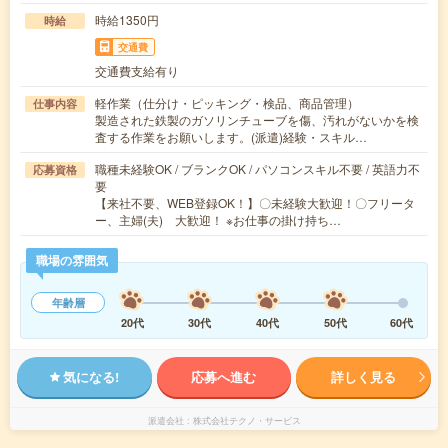
時給1350円
時給
交通費
交通費支給有り
軽作業（仕分け・ピッキング・検品、商品管理）
仕事内容
製造された鉄製のガソリンチューブを傷、汚れがないかを検
査する作業をお願いします。(派遣)経験・スキル…
職種未経験OK / ブランクOK / パソコンスキル不要 / 英語力不
応募資格
要
【来社不要、WEB登録OK！】〇未経験大歓迎！〇フリータ
ー、主婦(夫) 大歓迎！ ※お仕事の掛け持ち…
職場の雰囲気
年齢層
20代
30代
40代
50代
60代
気になる!
応募へ進む
詳しく見る
派遣会社
株式会社テクノ・サービス