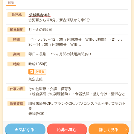
派遣
茨城県古河市
勤務地
古河駅から車8分／新古河駅から車9分
月～金の週5日
曜日頻度
（1）5：30～12：30（休憩30分 実働6.5時間）（2）5：
時間
30～14：30（休憩60分 実働…
即日～長期 ＊2ヶ月間の試用期間あり
期間
時給1350円
時給
交通費
規定支給
その他医療・介護・保育系
仕事内容
＜総合病院での調理補助＞・食器洗浄・盛り付け・清掃など
職種未経験OK / ブランクOK / パソコンスキル不要 / 英語力不
応募資格
要
未経験OK！
気になる!
応募へ進む
詳しく見る