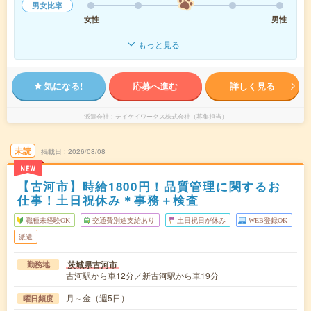
男女比率
女性
男性
もっと見る
気になる!
応募へ進む
詳しく見る
派遣会社
テイケイワークス株式会社（募集担当）
未読
掲載日
2026/08/08
NEW
【古河市】時給1800円！品質管理に関するお
仕事！土日祝休み＊事務＋検査
職種未経験OK
交通費別途支給あり
土日祝日が休み
WEB登録OK
派遣
茨城県古河市
勤務地
古河駅から車12分／新古河駅から車19分
月～金（週5日）
曜日頻度