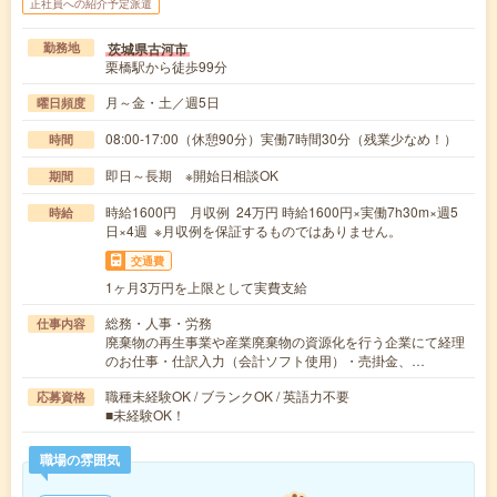
正社員への紹介予定派遣
茨城県古河市
勤務地
栗橋駅から徒歩99分
月～金・土／週5日
曜日頻度
08:00-17:00（休憩90分）実働7時間30分（残業少なめ！）
時間
即日～長期 ※開始日相談OK
期間
時給1600円 月収例 24万円 時給1600円×実働7h30m×週5
時給
日×4週 ※月収例を保証するものではありません。
交通費
1ヶ月3万円を上限として実費支給
総務・人事・労務
仕事内容
廃棄物の再生事業や産業廃棄物の資源化を行う企業にて経理
のお仕事・仕訳入力（会計ソフト使用）・売掛金、…
職種未経験OK / ブランクOK / 英語力不要
応募資格
■未経験OK！
職場の雰囲気