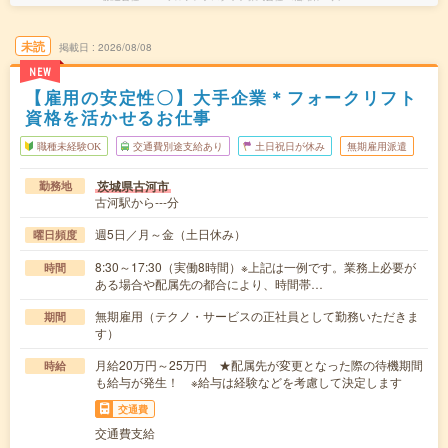
未読
掲載日
2026/08/08
NEW
【雇用の安定性〇】大手企業＊フォークリフト
資格を活かせるお仕事
職種未経験OK
交通費別途支給あり
土日祝日が休み
無期雇用派遣
茨城県古河市
勤務地
古河駅から---分
週5日／月～金（土日休み）
曜日頻度
8:30～17:30（実働8時間）※上記は一例です。業務上必要が
時間
ある場合や配属先の都合により、時間帯…
無期雇用（テクノ・サービスの正社員として勤務いただきま
期間
す）
月給20万円～25万円 ★配属先が変更となった際の待機期間
時給
も給与が発生！ ※給与は経験などを考慮して決定します
交通費
交通費支給