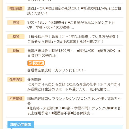
週2日～OK ■曜日固定の相談OK！ ■希望の曜日があればご相
曜日頻度
談ください！
9:00～18:00（休憩60分）■ご希望があれば下記シフトも
時間
OK！早番 7:00～16:00遅番 …
【積極採用中！急募！】＊1年以上勤務している方が多数！
期間
ご応募から最短2～3日後の就業も相談可能です！
無資格未経験：時給1300円～ ■週払いOK ■扶養内OK ■
時給
日収1万400円以上
交通費
交通費全額支給（ガソリン代もOK！）
介護関連
仕事内容
≪お年寄りも自分も笑顔になれる介護の仕事！≫＊お年寄り
が昼間だけ生活のサポートを受けたり、気分転換で…
職種未経験OK / ブランクOK / パソコンスキル不要 / 英語力不
応募資格
要
■無資格・未経験OK！■年齢・学歴不問！ブランクOK!■10名
以上採用予定！■履歴書不要■社会保険完…
職場の雰囲気