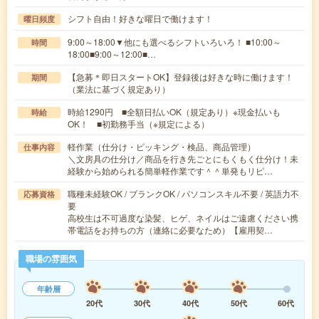
シフト自由！好きな曜日で働けます！
曜日頻度
9:00～18:00▼他にも選べるシフトいろいろ！ ■10:00～
時間
18:00■9:00～12:00■…
【急募＊即日スタートOK】登録後は好きな時に働けます！
期間
（業法に基づく規定あり）
時給1290円 ■全額日払いOK（規定あり）※現金払いも
時給
OK！ ■初勤務手当（※規定による）
軽作業（仕分け・ピッキング・検品、商品管理）
仕事内容
＼文房具の仕分け／商品を行き先ごとにもくもく仕分け！未
経験から始められる簡単軽作業です＾＾単発もリピ…
職種未経験OK / ブランクOK / パソコンスキル不要 / 英語力不
応募資格
要
高校生は不可過度な染髪、ヒゲ、ネイルはご遠慮ください携
帯電話をお持ちの方（連絡に必要なため）【雇用契…
職場の雰囲気
年齢層
20代
30代
40代
50代
60代