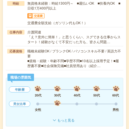
無資格未経験：時給1300円～ ■週払いOK ■扶養内OK ■
時給
日収1万400円以上
交通費
交通費全額支給（ガソリン代もOK！）
介護関連
仕事内容
「え？意外に簡単！」と思うくらい、スグできる仕事からス
タート！経験がなくて不安だった方も、皆さん問題…
職種未経験OK / ブランクOK / パソコンスキル不要 / 英語力不
応募資格
要
■資格・経験・年齢不問■学歴不問■10名以上採用予定！■履
歴書不要■社会保険完備■社員登用あり（紹介…
職場の雰囲気
年齢層
20代
30代
40代
50代
60代
男女比率
女性
男性
もっと見る