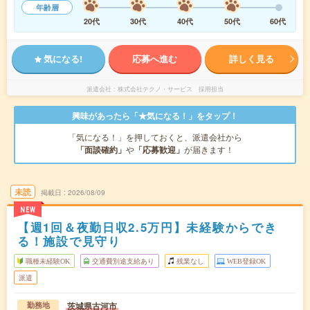
年齢層
20代
30代
40代
50代
60代
気になる!
応募へ進む
詳しく見る
派遣会社
株式会社テクノ・サービス 採用担当
興味があったら「★気になる！」をタップ！
「気になる！」を押しておくと、派遣会社から
「面談確約」
や
「応募歓迎」
が届きます！
未読
掲載日
2026/08/09
NEW
【週1回＆夜勤日収2.5万円】未経験からでき
る！施設で見守り
職種未経験OK
交通費別途支給あり
残業なし
WEB登録OK
派遣
茨城県古河市
勤務地