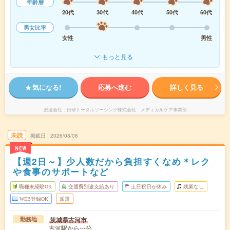
年齢層
20代
30代
40代
50代
60代
男女比率
女性
男性
もっと見る
気になる!
応募へ進む
詳しく見る
派遣会社
日研トータルソーシング株式会社 メディカルケア事業部
未読
掲載日
2026/08/08
NEW
【週2日～】少人数だから負担すくなめ＊レク
や食事のサポートなど
職種未経験OK
交通費別途支給あり
土日祝日が休み
残業なし
WEB登録OK
派遣
茨城県古河市
勤務地
古河駅から---分