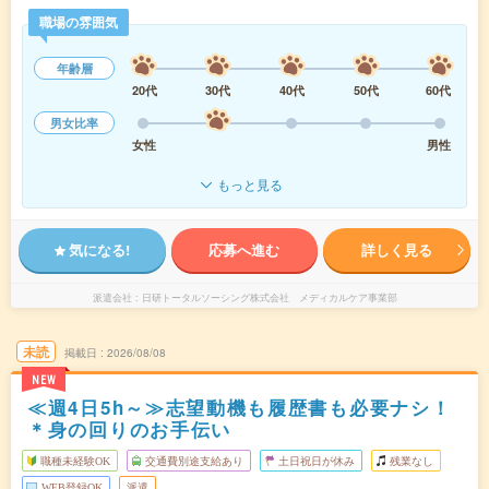
職場の雰囲気
年齢層
20代
30代
40代
50代
60代
男女比率
女性
男性
もっと見る
気になる!
応募へ進む
詳しく見る
派遣会社
日研トータルソーシング株式会社 メディカルケア事業部
未読
掲載日
2026/08/08
NEW
≪週4日5h～≫志望動機も履歴書も必要ナシ！
＊身の回りのお手伝い
職種未経験OK
交通費別途支給あり
土日祝日が休み
残業なし
WEB登録OK
派遣