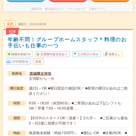
派遣会社
株式会社ルフト・メディカルケア 土浦オフィス
未読
掲載日
2026/08/08
NEW
年齢不問！グループホームスタッフ＊料理のお
手伝いも仕事の一つ
職種未経験OK
交通費別途支給あり
土日祝日が休み
残業なし
WEB登録OK
派遣
茨城県古河市
勤務地
古河駅から---分
週2日～OK ■曜日固定の相談OK！ ■希望の曜日があればご相
曜日頻度
談ください！
9:00～18:00（休憩60分）■ご希望があれば下記シフトも
時間
OK！早番 7:00～16:00遅番 …
【8月中のスタートOK！急募！】2カ月～ ■ご応募から最短
期間
2～3日後に就業が可能です！
無資格未経験：時給1300円～ ■週払いOK ■扶養内OK ■
時給