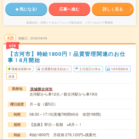
気になる!
応募へ進む
詳しく見る
派遣会社
日研トータルソーシング株式会社 メディカルケア事業部
未読
掲載日
2026/08/08
NEW
【古河市】時給1800円！品質管理関連のお仕
事！8月開始
職種未経験OK
交通費別途支給あり
土日祝日が休み
WEB登録OK
派遣
茨城県古河市
勤務地
古河駅から車12分／新古河駅から車19分
月～金（週5日）
曜日頻度
08:30～17:10(実働7時間40分 休憩1時間)
時間
【急募】即日～長期 ※8月～！
期間
時給1800円 月収例 276,120円+残業代
時給