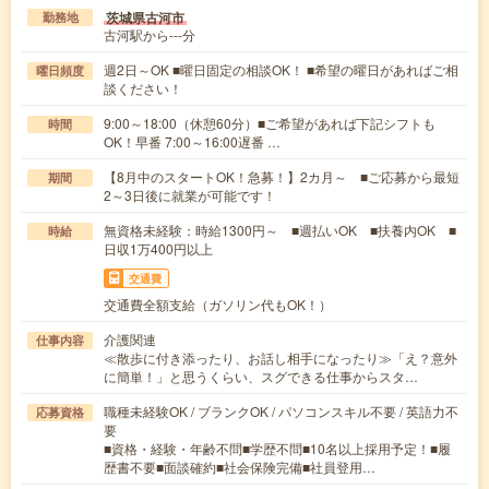
茨城県古河市
勤務地
古河駅から---分
週2日～OK ■曜日固定の相談OK！ ■希望の曜日があればご相
曜日頻度
談ください！
9:00～18:00（休憩60分）■ご希望があれば下記シフトも
時間
OK！早番 7:00～16:00遅番 …
【8月中のスタートOK！急募！】2カ月～ ■ご応募から最短
期間
2～3日後に就業が可能です！
無資格未経験：時給1300円～ ■週払いOK ■扶養内OK ■
時給
日収1万400円以上
交通費
交通費全額支給（ガソリン代もOK！）
介護関連
仕事内容
≪散歩に付き添ったり、お話し相手になったり≫「え？意外
に簡単！」と思うくらい、スグできる仕事からスタ…
職種未経験OK / ブランクOK / パソコンスキル不要 / 英語力不
応募資格
要
■資格・経験・年齢不問■学歴不問■10名以上採用予定！■履
歴書不要■面談確約■社会保険完備■社員登用…