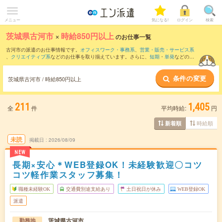
メニュー
気になる!
ログイン
検索
茨城県古河市
×
時給850円以上
のお仕事一覧
古河市の派遣のお仕事情報です。
オフィスワーク・事務系
、
営業・販売・サービス系
、
クリエイティブ系
などのお仕事を取り揃えています。さらに、
短期
・
単発
などの期
間や、
職種未経験OK
などのこだわり条件で絞り込んでいただけます。
条件の変更
時給
1100円以上
・
1800円以上
の求人はこちら
茨城県古河市 / 時給850円以上
当サイトでは法令を遵守し、最低賃金以上の求人のみを掲載しています。
211
1,405
全
件
平均時給:
円
時給順
新着順
未読
掲載日
2026/08/09
NEW
長期×安心＊WEB登録OK！未経験歓迎〇コツ
コツ軽作業スタッフ募集！
職種未経験OK
交通費別途支給あり
土日祝日が休み
WEB登録OK
派遣
茨城県古河市
勤務地