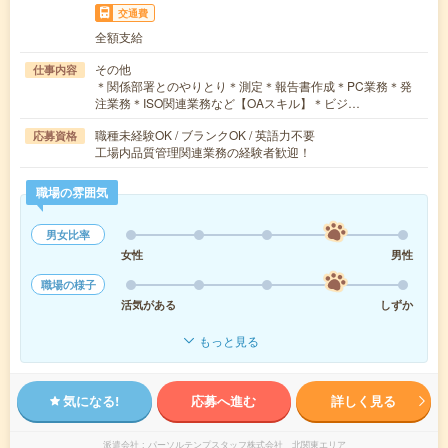
交通費
全額支給
その他
仕事内容
＊関係部署とのやりとり＊測定＊報告書作成＊PC業務＊発
注業務＊ISO関連業務など【OAスキル】＊ビジ…
職種未経験OK / ブランクOK / 英語力不要
応募資格
工場内品質管理関連業務の経験者歓迎！
職場の雰囲気
男女比率
女性
男性
職場の様子
活気がある
しずか
もっと見る
気になる!
応募へ進む
詳しく見る
派遣会社
パーソルテンプスタッフ株式会社 北関東エリア