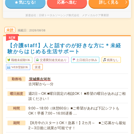
気になる!
応募へ進む
詳しく見る
派遣会社
日研トータルソーシング株式会社 メディカルケア事業部
未読
掲載日
2026/08/08
NEW
【介護staff】人と話すのが好きな方に＊未経
験からはじめる生活サポート
職種未経験OK
交通費別途支給あり
土日祝日が休み
残業なし
WEB登録OK
派遣
茨城県古河市
勤務地
古河駅から---分
週2日～OK ■曜日固定の相談OK！ ■希望の曜日があればご相
曜日頻度
談ください！
9:00～18:00（休憩60分）■ご希望があれば下記シフトも
時間
OK！早番 7:00～16:00遅番 …
【8月中のスタートOK！急募！】2カ月～ ■ご応募から最短
期間
2～3日後に就業が可能です！