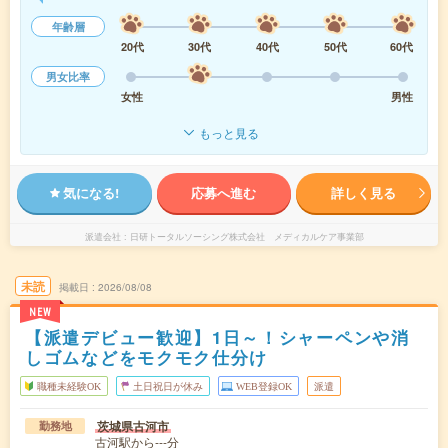
年齢層
20代
30代
40代
50代
60代
男女比率
女性
男性
もっと見る
気になる!
応募へ進む
詳しく見る
派遣会社
日研トータルソーシング株式会社 メディカルケア事業部
未読
掲載日
2026/08/08
NEW
【派遣デビュー歓迎】1日～！シャーペンや消
しゴムなどをモクモク仕分け
職種未経験OK
土日祝日が休み
WEB登録OK
派遣
茨城県古河市
勤務地
古河駅から---分