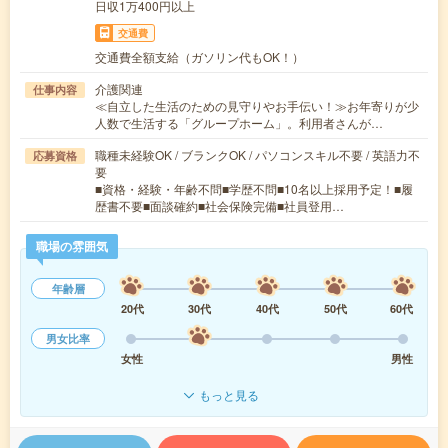
日収1万400円以上
交通費
交通費全額支給（ガソリン代もOK！）
介護関連
仕事内容
≪自立した生活のための見守りやお手伝い！≫お年寄りが少
人数で生活する「グループホーム」。利用者さんが…
職種未経験OK / ブランクOK / パソコンスキル不要 / 英語力不
応募資格
要
■資格・経験・年齢不問■学歴不問■10名以上採用予定！■履
歴書不要■面談確約■社会保険完備■社員登用…
職場の雰囲気
年齢層
20代
30代
40代
50代
60代
男女比率
女性
男性
もっと見る