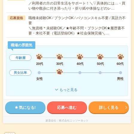
／利用者の方の日常生活をサポート！＼▽具体的には…・買
い物や散歩に付き添ったり・折り紙や体操などのレ…
職種未経験OK / ブランクOK / パソコンスキル不要 / 英語力不
応募資格
要
＼無資格＊未経験OK／★年齢不問・ブランクOK★履歴書不
要・来社不要（電話登録OK）★社会保険完備＼…
職場の雰囲気
年齢層
20代
30代
40代
50代
60代
男女比率
女性
男性
もっと見る
気になる!
応募へ進む
詳しく見る
派遣会社
株式会社ニッソーネット