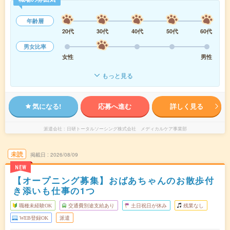
年齢層
20代
30代
40代
50代
60代
男女比率
女性
男性
もっと見る
気になる!
応募へ進む
詳しく見る
派遣会社
日研トータルソーシング株式会社 メディカルケア事業部
未読
掲載日
2026/08/09
NEW
【オープニング募集】おばあちゃんのお散歩付
き添いも仕事の1つ
職種未経験OK
交通費別途支給あり
土日祝日が休み
残業なし
WEB登録OK
派遣