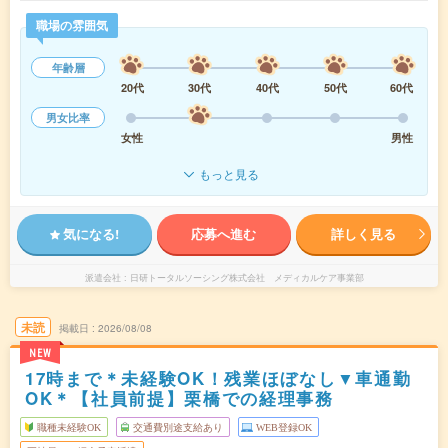
職場の雰囲気
年齢層
20代
30代
40代
50代
60代
男女比率
女性
男性
もっと見る
気になる!
応募へ進む
詳しく見る
派遣会社
日研トータルソーシング株式会社 メディカルケア事業部
未読
掲載日
2026/08/08
NEW
17時まで＊未経験OK！残業ほぼなし▼車通勤
OK＊【社員前提】栗橋での経理事務
職種未経験OK
交通費別途支給あり
WEB登録OK