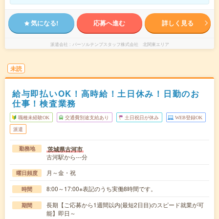
気になる!
応募へ進む
詳しく見る
派遣会社
パーソルテンプスタッフ株式会社 北関東エリア
未読
給与即払いOK！高時給！土日休み！日勤のお
仕事！検査業務
職種未経験OK
交通費別途支給あり
土日祝日が休み
WEB登録OK
派遣
茨城県古河市
勤務地
古河駅から---分
月～金・祝
曜日頻度
8:00～17:00※表記のうち実働8時間です。
時間
長期【ご応募から1週間以内(最短2日目)のスピード就業が可
期間
能】即日～