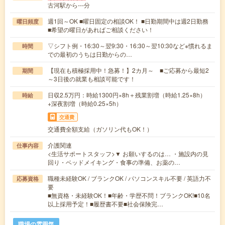
古河駅から---分
週1回～OK ■曜日固定の相談OK！ ■日勤期間中は週2日勤務
曜日頻度
■希望の曜日があればご相談ください！
▽シフト例・16:30～翌9:30・16:30～翌10:30など※慣れるま
時間
での最初のうちは日勤からの…
【現在も積極採用中！急募！】2カ月～ ■ご応募から最短2
期間
～3日後の就業も相談可能です！
日収2.5万円：時給1300円×8h＋残業割増（時給1.25×8h）
時給
+深夜割増（時給0.25×5h）
交通費
交通費全額支給（ガソリン代もOK！）
介護関連
仕事内容
<生活サポートスタッフ>▼ お願いするのは… ・施設内の見
回り・ベッドメイキング・食事の準備、お薬の…
職種未経験OK / ブランクOK / パソコンスキル不要 / 英語力不
応募資格
要
■無資格・未経験OK！■年齢・学歴不問！ブランクOK!■10名
以上採用予定！■履歴書不要■社会保険完…
職場の雰囲気