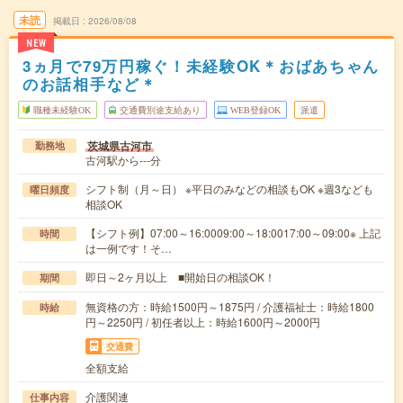
未読
掲載日
2026/08/08
NEW
3ヵ月で79万円稼ぐ！未経験OK＊おばあちゃん
のお話相手など＊
職種未経験OK
交通費別途支給あり
WEB登録OK
派遣
茨城県古河市
勤務地
古河駅から---分
シフト制（月～日） ※平日のみなどの相談もOK ※週3なども
曜日頻度
相談OK
【シフト例】07:00～16:0009:00～18:0017:00～09:00※ 上記
時間
は一例です！そ…
即日～2ヶ月以上 ■開始日の相談OK！
期間
無資格の方：時給1500円～1875円 / 介護福祉士：時給1800
時給
円～2250円 / 初任者以上：時給1600円～2000円
交通費
全額支給
介護関連
仕事内容