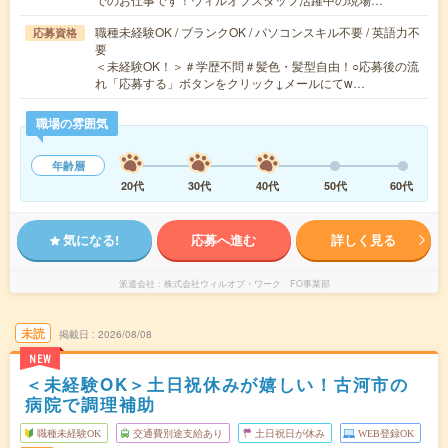
職種未経験OK / ブランクOK / パソコンスキル不要 / 英語力不
応募資格
要
＜未経験OK！＞＃学歴不問＃髪色・髪型自由！○応募後の流
れ「応募する」ボタンをクリック↓メールにてw…
職場の雰囲気
年齢層
20代
30代
40代
50代
60代
気になる!
応募へ進む
詳しく見る
派遣会社
株式会社ウィルオブ・ワーク FO事業部
未読
掲載日
2026/08/08
NEW
＜未経験OK＞土日祝休みが嬉しい！古河市の
病院で調理補助
職種未経験OK
交通費別途支給あり
土日祝日が休み
WEB登録OK