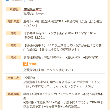
茨城県古河市
勤務地
古河駅から---分
週4日～ ■曜日固定の相談OK！ ■希望の曜日があればご相談
曜日頻度
ください！
1日5時間からOK！■シフト例(1)8:00～13:00(2)10:00～
時間
15:00(3)12:00…
【積極採用中！】＊1年以上勤務している方が多数！ご応募
期間
から最短2～3日後の就業も相談可能です！
無資格未経験：時給1300円～ ■週払いOK ■扶養内OK
時給
交通費
交通費全額支給（ガソリン代もOK！）
介護関連
仕事内容
／無資格未経験から始める介護施設での生活サポート！＼
「話し相手になって、うんうんとうなずく」「天気が…
職種未経験OK / ブランクOK / パソコンスキル不要 / 英語力不
応募資格
要
■無資格・未経験OK！■年齢・学歴不問！ブランクOK!■10名
以上採用予定！■履歴書不要■社会保険完…