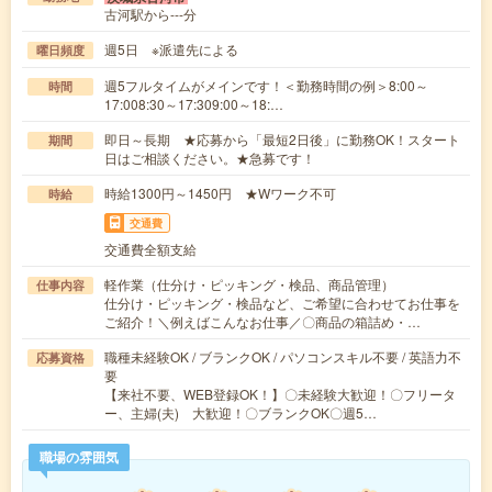
古河駅から---分
週5日 ※派遣先による
曜日頻度
週5フルタイムがメインです！＜勤務時間の例＞8:00～
時間
17:008:30～17:309:00～18:…
即日～長期 ★応募から「最短2日後」に勤務OK！スタート
期間
日はご相談ください。★急募です！
時給1300円～1450円 ★Wワーク不可
時給
交通費
交通費全額支給
軽作業（仕分け・ピッキング・検品、商品管理）
仕事内容
仕分け・ピッキング・検品など、ご希望に合わせてお仕事を
ご紹介！＼例えばこんなお仕事／〇商品の箱詰め・…
職種未経験OK / ブランクOK / パソコンスキル不要 / 英語力不
応募資格
要
【来社不要、WEB登録OK！】〇未経験大歓迎！〇フリータ
ー、主婦(夫) 大歓迎！〇ブランクOK〇週5…
職場の雰囲気