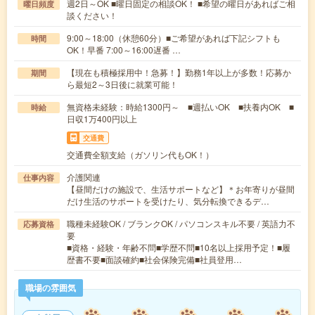
週2日～OK ■曜日固定の相談OK！ ■希望の曜日があればご相
曜日頻度
談ください！
9:00～18:00（休憩60分）■ご希望があれば下記シフトも
時間
OK！早番 7:00～16:00遅番 …
【現在も積極採用中！急募！】勤務1年以上が多数！応募か
期間
ら最短2～3日後に就業可能！
無資格未経験：時給1300円～ ■週払いOK ■扶養内OK ■
時給
日収1万400円以上
交通費
交通費全額支給（ガソリン代もOK！）
介護関連
仕事内容
【昼間だけの施設で、生活サポートなど】＊お年寄りが昼間
だけ生活のサポートを受けたり、気分転換できるデ…
職種未経験OK / ブランクOK / パソコンスキル不要 / 英語力不
応募資格
要
■資格・経験・年齢不問■学歴不問■10名以上採用予定！■履
歴書不要■面談確約■社会保険完備■社員登用…
職場の雰囲気