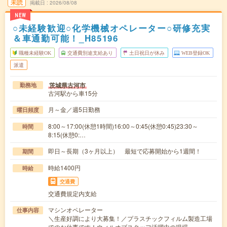
未読
掲載日
2026/08/08
NEW
○未経験歓迎○化学機械オペレーター○研修充実
＆車通勤可能！_H85196
職種未経験OK
交通費別途支給あり
土日祝日が休み
WEB登録OK
派遣
茨城県古河市
勤務地
古河駅から車15分
月～金／週5日勤務
曜日頻度
8:00～17:00(休憩1時間)16:00～0:45(休憩0:45)23:30～
時間
8:15(休憩0:…
即日～長期（3ヶ月以上） 最短で応募開始から1週間！
期間
時給1400円
時給
交通費
交通費規定内支給
マシンオペレーター
仕事内容
＼生産好調により大募集！／プラスチックフィルム製造工場
でのお仕事です！ウィルオブスタッフ活躍中の現場…