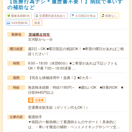
【医療行為ナシ＊履歴書不要！】病院で車いす
の補助など
職種未経験OK
交通費別途支給あり
土日祝日が休み
残業なし
WEB登録OK
派遣
茨城県古河市
勤務地
古河駅から---分
週2日～OK ■曜日固定の相談OK！ ■希望の曜日があればご相
曜日頻度
談ください！
9:00～18:00（休憩60分）■ご希望があれば下記シフトも
時間
OK！早番 7:00～16:00遅番 …
【現在も積極採用中！急募！】■2カ月～
期間
無資格未経験：時給1180円～ ■週払いOK ■扶養内OK ■
時給
日収9440円以上
交通費
交通費全額支給（ガソリン代もOK！）
看護助手
仕事内容
▼病院の一般病棟にて看護師さんのサポート！具体的に
は、・車いす搬送の補助・ベットメイキングやシーツ交…