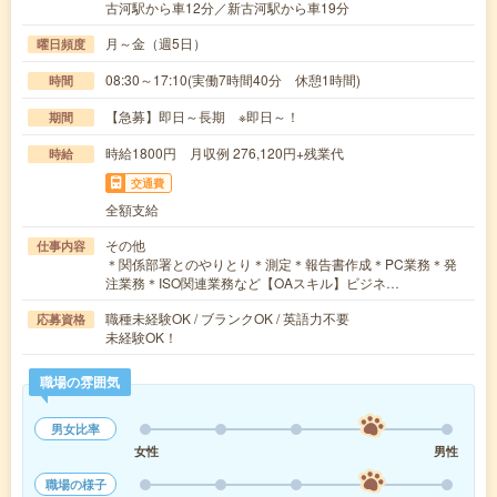
古河駅から車12分／新古河駅から車19分
月～金（週5日）
曜日頻度
08:30～17:10(実働7時間40分 休憩1時間)
時間
【急募】即日～長期 ※即日～！
期間
時給1800円 月収例 276,120円+残業代
時給
交通費
全額支給
その他
仕事内容
＊関係部署とのやりとり＊測定＊報告書作成＊PC業務＊発
注業務＊ISO関連業務など【OAスキル】ビジネ…
職種未経験OK / ブランクOK / 英語力不要
応募資格
未経験OK！
職場の雰囲気
男女比率
女性
男性
職場の様子