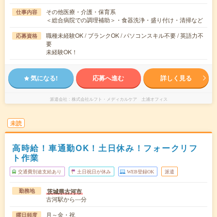
その他医療・介護・保育系
仕事内容
＜総合病院での調理補助＞・食器洗浄・盛り付け・清掃など
職種未経験OK / ブランクOK / パソコンスキル不要 / 英語力不
応募資格
要
未経験OK！
気になる!
応募へ進む
詳しく見る
派遣会社
株式会社ルフト・メディカルケア 土浦オフィス
未読
高時給！車通勤OK！土日休み！フォークリフ
ト作業
交通費別途支給あり
土日祝日が休み
WEB登録OK
派遣
茨城県古河市
勤務地
古河駅から---分
月～金・祝
曜日頻度