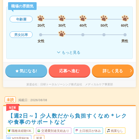
職場の雰囲気
年齢層
20代
30代
40代
50代
60代
男女比率
女性
男性
もっと見る
気になる!
応募へ進む
詳しく見る
派遣会社
日研トータルソーシング株式会社 メディカルケア事業部
未読
掲載日
2026/08/08
NEW
【週2日～】少人数だから負担すくなめ＊レク
や食事のサポートなど
職種未経験OK
交通費別途支給あり
土日祝日が休み
残業なし
WEB登録OK
派遣