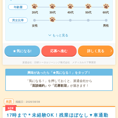
年齢層
20代
30代
40代
50代
60代
男女比率
女性
男性
もっと見る
気になる!
応募へ進む
詳しく見る
派遣会社
日研トータルソーシング株式会社 メディカルケア事業部
興味があったら「★気になる！」をタップ！
「気になる！」を押しておくと、派遣会社から
「面談確約」
や
「応募歓迎」
が届きます！
未読
掲載日
2026/08/08
NEW
17時まで＊未経験OK！残業ほぼなし▼車通勤