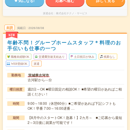
気になる!
応募へ進む
詳しく見る
派遣会社
株式会社テクノ・サービス
未読
掲載日
2026/08/08
NEW
年齢不問！グループホームスタッフ＊料理のお
手伝いも仕事の一つ
職種未経験OK
交通費別途支給あり
土日祝日が休み
残業なし
WEB登録OK
派遣
茨城県古河市
勤務地
古河駅から---分
週2日～OK ■曜日固定の相談OK！ ■希望の曜日があればご相
曜日頻度
談ください！
9:00～18:00（休憩60分）■ご希望があれば下記シフトも
時間
OK！早番 7:00～16:00遅番 …
【8月中のスタートOK！急募！】2カ月～ ■ご応募から最短
期間
2～3日後に就業が可能です！