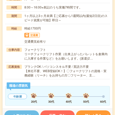
8:00～16:00※表記のうち実働7時間です。
時間
1ヶ月以上3ヶ月未満【ご応募から1週間以内(最短2日目)のス
期間
ピード就業が可能】即日～
時給1700円
時給
交通費
交通費支給有り
フォークリフト
仕事内容
リーチフォークリフト作業（出来上がったパレットを倉庫内
に入庫する作業など）をお願いします。(派遣)2…
ブランクOK / パソコンスキル不要 / 英語力不要
応募資格
【来社不要、WEB登録OK！】〇フォークリフトの資格・実
務経験（リーチ）をお持ちの方〇フリーター、主…
職場の雰囲気
年齢層
20代
30代
40代
50代
60代