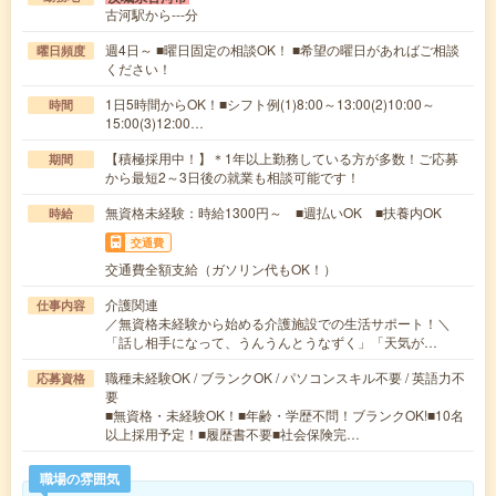
古河駅から---分
週4日～ ■曜日固定の相談OK！ ■希望の曜日があればご相談
曜日頻度
ください！
1日5時間からOK！■シフト例(1)8:00～13:00(2)10:00～
時間
15:00(3)12:00…
【積極採用中！】＊1年以上勤務している方が多数！ご応募
期間
から最短2～3日後の就業も相談可能です！
無資格未経験：時給1300円～ ■週払いOK ■扶養内OK
時給
交通費
交通費全額支給（ガソリン代もOK！）
介護関連
仕事内容
／無資格未経験から始める介護施設での生活サポート！＼
「話し相手になって、うんうんとうなずく」「天気が…
職種未経験OK / ブランクOK / パソコンスキル不要 / 英語力不
応募資格
要
■無資格・未経験OK！■年齢・学歴不問！ブランクOK!■10名
以上採用予定！■履歴書不要■社会保険完…
職場の雰囲気