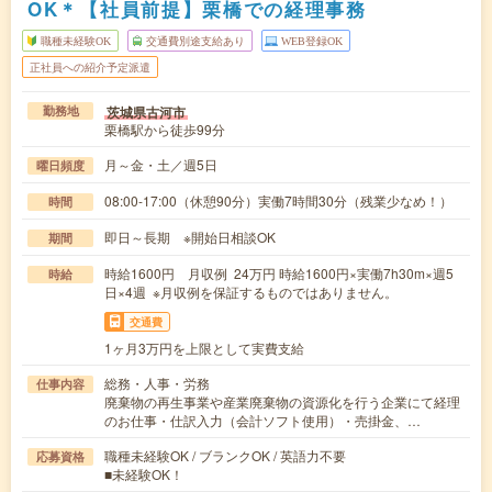
OK＊【社員前提】栗橋での経理事務
職種未経験OK
交通費別途支給あり
WEB登録OK
正社員への紹介予定派遣
茨城県古河市
勤務地
栗橋駅から徒歩99分
月～金・土／週5日
曜日頻度
08:00-17:00（休憩90分）実働7時間30分（残業少なめ！）
時間
即日～長期 ※開始日相談OK
期間
時給1600円 月収例 24万円 時給1600円×実働7h30m×週5
時給
日×4週 ※月収例を保証するものではありません。
交通費
1ヶ月3万円を上限として実費支給
総務・人事・労務
仕事内容
廃棄物の再生事業や産業廃棄物の資源化を行う企業にて経理
のお仕事・仕訳入力（会計ソフト使用）・売掛金、…
職種未経験OK / ブランクOK / 英語力不要
応募資格
■未経験OK！