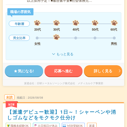
以上採用予定！■履歴書不要■社会保険完…
職場の雰囲気
年齢層
20代
30代
40代
50代
60代
男女比率
女性
男性
もっと見る
気になる!
応募へ進む
詳しく見る
派遣会社
日研トータルソーシング株式会社 メディカルケア事業部
未読
掲載日
2026/08/08
NEW
【派遣デビュー歓迎】1日～！シャーペンや消
しゴムなどをモクモク仕分け
職種未経験OK
土日祝日が休み
WEB登録OK
派遣