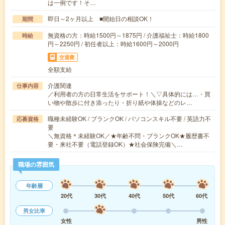
は一例です！そ…
即日～2ヶ月以上 ■開始日の相談OK！
期間
無資格の方：時給1500円～1875円 / 介護福祉士：時給1800
時給
円～2250円 / 初任者以上：時給1600円～2000円
交通費
全額支給
介護関連
仕事内容
／利用者の方の日常生活をサポート！＼▽具体的には…・買
い物や散歩に付き添ったり・折り紙や体操などのレ…
職種未経験OK / ブランクOK / パソコンスキル不要 / 英語力不
応募資格
要
＼無資格＊未経験OK／★年齢不問・ブランクOK★履歴書不
要・来社不要（電話登録OK）★社会保険完備＼…
職場の雰囲気
年齢層
20代
30代
40代
50代
60代
男女比率
女性
男性