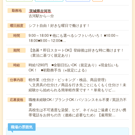
茨城県古河市
勤務地
古河駅から---分
シフト自由！好きな曜日で働けます！
曜日頻度
9:00～18:00▼他にも選べるシフトいろいろ！ ■10:00～
時間
18:00■9:00～12:00■…
【急募＊即日スタートOK】登録後は好きな時に働けます！
期間
（業法に基づく規定あり）
時給1290円 ■全額日払いOK（規定あり）※現金払いも
時給
OK！ ■初勤務手当（※規定による）
軽作業（仕分け・ピッキング・検品、商品管理）
仕事内容
＼文房具の仕分け／商品を行き先ごとにもくもく仕分け！未
経験から始められる簡単軽作業です＾＾単発もリピ…
職種未経験OK / ブランクOK / パソコンスキル不要 / 英語力不
応募資格
要
高校生は不可過度な染髪、ヒゲ、ネイルはご遠慮ください携
帯電話をお持ちの方（連絡に必要なため）【雇用契…
職場の雰囲気