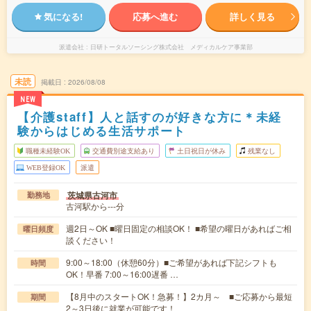
気になる!
応募へ進む
詳しく見る
派遣会社
日研トータルソーシング株式会社 メディカルケア事業部
未読
掲載日
2026/08/08
NEW
【介護staff】人と話すのが好きな方に＊未経
験からはじめる生活サポート
職種未経験OK
交通費別途支給あり
土日祝日が休み
残業なし
WEB登録OK
派遣
茨城県古河市
勤務地
古河駅から---分
週2日～OK ■曜日固定の相談OK！ ■希望の曜日があればご相
曜日頻度
談ください！
9:00～18:00（休憩60分）■ご希望があれば下記シフトも
時間
OK！早番 7:00～16:00遅番 …
【8月中のスタートOK！急募！】2カ月～ ■ご応募から最短
期間
2～3日後に就業が可能です！