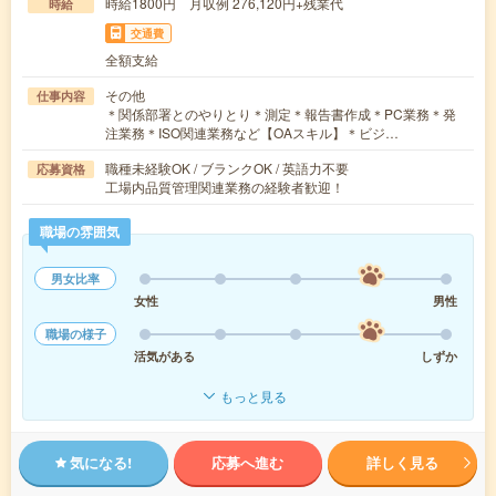
時給1800円 月収例 276,120円+残業代
時給
交通費
全額支給
その他
仕事内容
＊関係部署とのやりとり＊測定＊報告書作成＊PC業務＊発
注業務＊ISO関連業務など【OAスキル】＊ビジ…
職種未経験OK / ブランクOK / 英語力不要
応募資格
工場内品質管理関連業務の経験者歓迎！
職場の雰囲気
男女比率
女性
男性
職場の様子
活気がある
しずか
もっと見る
気になる!
応募へ進む
詳しく見る