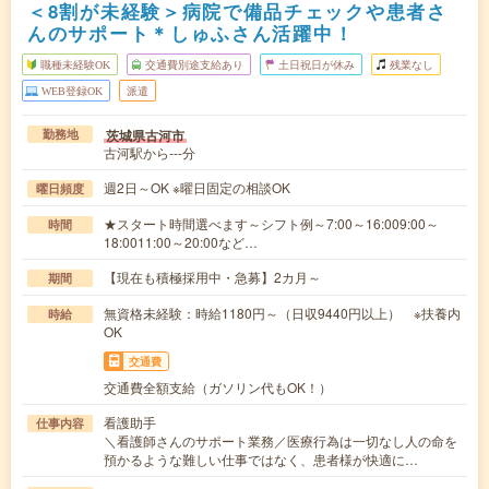
＜8割が未経験＞病院で備品チェックや患者さ
んのサポート＊しゅふさん活躍中！
職種未経験OK
交通費別途支給あり
土日祝日が休み
残業なし
WEB登録OK
派遣
茨城県古河市
勤務地
古河駅から---分
週2日～OK ※曜日固定の相談OK
曜日頻度
★スタート時間選べます～シフト例～7:00～16:009:00～
時間
18:0011:00～20:00など…
【現在も積極採用中・急募】2カ月～
期間
無資格未経験：時給1180円～（日収9440円以上） ※扶養内
時給
OK
交通費
交通費全額支給（ガソリン代もOK！）
看護助手
仕事内容
＼看護師さんのサポート業務／医療行為は一切なし人の命を
預かるような難しい仕事ではなく、患者様が快適に…