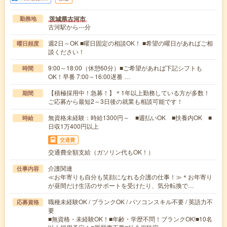
茨城県古河市
勤務地
古河駅から---分
週2日～OK ■曜日固定の相談OK！ ■希望の曜日があればご相
曜日頻度
談ください！
9:00～18:00（休憩60分）■ご希望があれば下記シフトも
時間
OK！早番 7:00～16:00遅番 …
【積極採用中！急募！】＊1年以上勤務している方が多数！
期間
ご応募から最短2～3日後の就業も相談可能です！
無資格未経験：時給1300円～ ■週払いOK ■扶養内OK ■
時給
日収1万400円以上
交通費
交通費全額支給（ガソリン代もOK！）
介護関連
仕事内容
≪お年寄りも自分も笑顔になれる介護の仕事！≫＊お年寄り
が昼間だけ生活のサポートを受けたり、気分転換で…
職種未経験OK / ブランクOK / パソコンスキル不要 / 英語力不
応募資格
要
■無資格・未経験OK！■年齢・学歴不問！ブランクOK!■10名