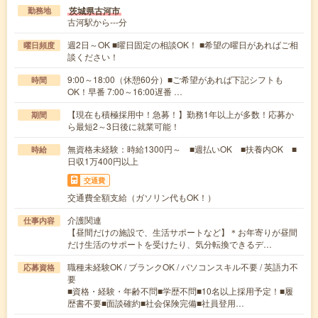
茨城県古河市
勤務地
古河駅から---分
週2日～OK ■曜日固定の相談OK！ ■希望の曜日があればご相
曜日頻度
談ください！
9:00～18:00（休憩60分）■ご希望があれば下記シフトも
時間
OK！早番 7:00～16:00遅番 …
【現在も積極採用中！急募！】勤務1年以上が多数！応募か
期間
ら最短2～3日後に就業可能！
無資格未経験：時給1300円～ ■週払いOK ■扶養内OK ■
時給
日収1万400円以上
交通費
交通費全額支給（ガソリン代もOK！）
介護関連
仕事内容
【昼間だけの施設で、生活サポートなど】＊お年寄りが昼間
だけ生活のサポートを受けたり、気分転換できるデ…
職種未経験OK / ブランクOK / パソコンスキル不要 / 英語力不
応募資格
要
■資格・経験・年齢不問■学歴不問■10名以上採用予定！■履
歴書不要■面談確約■社会保険完備■社員登用…