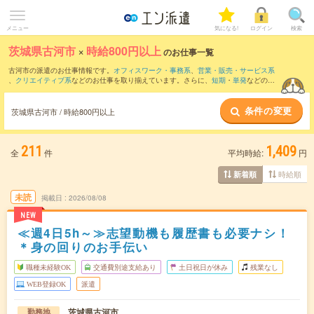
メニュー
気になる!
ログイン
検索
茨城県古河市
×
時給800円以上
のお仕事一覧
古河市の派遣のお仕事情報です。
オフィスワーク・事務系
、
営業・販売・サービス系
、
クリエイティブ系
などのお仕事を取り揃えています。さらに、
短期
・
単発
などの期
間や、
職種未経験OK
などのこだわり条件で絞り込んでいただけます。
条件の変更
時給
1100円以上
・
1800円以上
の求人はこちら
茨城県古河市 / 時給800円以上
当サイトでは法令を遵守し、最低賃金以上の求人のみを掲載しています。
211
1,409
全
件
平均時給:
円
時給順
新着順
未読
掲載日
2026/08/08
NEW
≪週4日5h～≫志望動機も履歴書も必要ナシ！
＊身の回りのお手伝い
職種未経験OK
交通費別途支給あり
土日祝日が休み
残業なし
WEB登録OK
派遣
茨城県古河市
勤務地