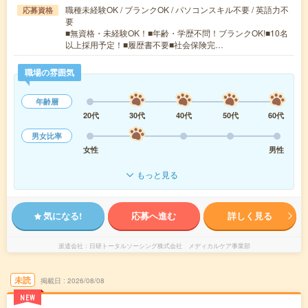
職種未経験OK / ブランクOK / パソコンスキル不要 / 英語力不
応募資格
要
■無資格・未経験OK！■年齢・学歴不問！ブランクOK!■10名
以上採用予定！■履歴書不要■社会保険完…
職場の雰囲気
年齢層
20代
30代
40代
50代
60代
男女比率
女性
男性
もっと見る
気になる!
応募へ進む
詳しく見る
派遣会社
日研トータルソーシング株式会社 メディカルケア事業部
未読
掲載日
2026/08/08
NEW