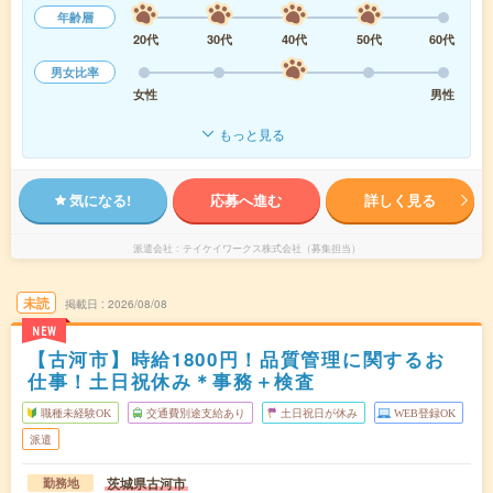
年齢層
20代
30代
40代
50代
60代
男女比率
女性
男性
もっと見る
気になる!
応募へ進む
詳しく見る
派遣会社
テイケイワークス株式会社（募集担当）
未読
掲載日
2026/08/08
NEW
【古河市】時給1800円！品質管理に関するお
仕事！土日祝休み＊事務＋検査
職種未経験OK
交通費別途支給あり
土日祝日が休み
WEB登録OK
派遣
茨城県古河市
勤務地