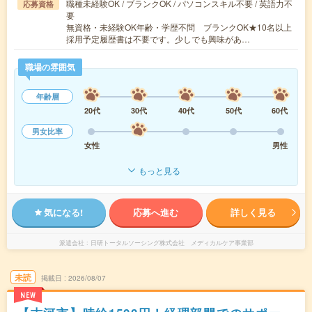
職種未経験OK / ブランクOK / パソコンスキル不要 / 英語力不
応募資格
要
無資格・未経験OK年齢・学歴不問 ブランクOK★10名以上
採用予定履歴書は不要です。少しでも興味があ…
職場の雰囲気
年齢層
20代
30代
40代
50代
60代
男女比率
女性
男性
もっと見る
気になる!
応募へ進む
詳しく見る
派遣会社
日研トータルソーシング株式会社 メディカルケア事業部
未読
掲載日
2026/08/07
NEW