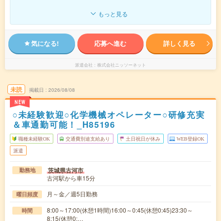
もっと見る
気になる!
応募へ進む
詳しく見る
派遣会社
株式会社ニッソーネット
未読
掲載日
2026/08/08
NEW
○未経験歓迎○化学機械オペレーター○研修充実
＆車通勤可能！_H85196
職種未経験OK
交通費別途支給あり
土日祝日が休み
WEB登録OK
派遣
茨城県古河市
勤務地
古河駅から車15分
月～金／週5日勤務
曜日頻度
8:00～17:00(休憩1時間)16:00～0:45(休憩0:45)23:30～
時間
8:15(休憩0:…