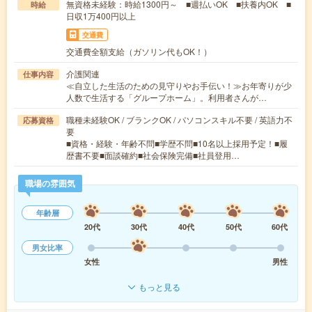
無資格未経験：時給1300円～ ■週払いOK ■扶養内OK ■
時給
日収1万400円以上
交通費
交通費全額支給（ガソリン代もOK！）
介護関連
仕事内容
≪自立した生活のための見守りやお手伝い！≫お年寄りが少
人数で生活する「グループホーム」。利用者さんが…
職種未経験OK / ブランクOK / パソコンスキル不要 / 英語力不
応募資格
要
■資格・経験・年齢不問■学歴不問■10名以上採用予定！■履
歴書不要■面談確約■社会保険完備■社員登用…
職場の雰囲気
年齢層
20代
30代
40代
50代
60代
男女比率
女性
男性
もっと見る