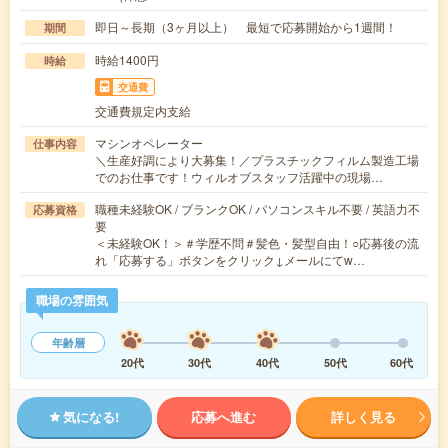
即日～長期（3ヶ月以上） 最短で応募開始から1週間！
期間
時給1400円
時給
交通費
交通費規定内支給
マシンオペレーター
仕事内容
＼生産好調により大募集！／プラスチックフィルム製造工場
でのお仕事です！ウィルオブスタッフ活躍中の現場…
職種未経験OK / ブランクOK / パソコンスキル不要 / 英語力不
応募資格
要
＜未経験OK！＞＃学歴不問＃髪色・髪型自由！○応募後の流
れ「応募する」ボタンをクリック↓メールにてw…
職場の雰囲気
年齢層
20代
30代
40代
50代
60代
気になる!
応募へ進む
詳しく見る