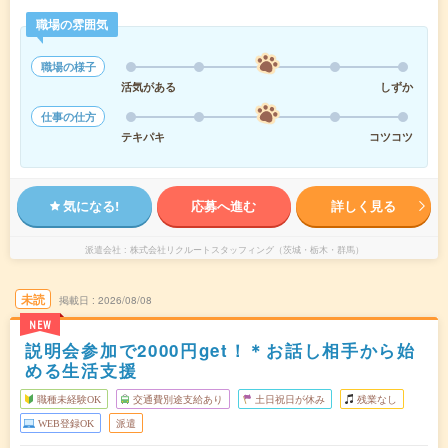
職場の雰囲気
職場の様子
活気がある
しずか
仕事の仕方
テキパキ
コツコツ
気になる!
応募へ進む
詳しく見る
派遣会社
株式会社リクルートスタッフィング（茨城・栃木・群馬）
未読
掲載日
2026/08/08
NEW
説明会参加で2000円get！＊お話し相手から始
める生活支援
職種未経験OK
交通費別途支給あり
土日祝日が休み
残業なし
WEB登録OK
派遣