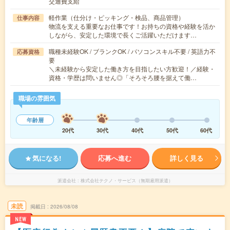
交通費支給
軽作業（仕分け・ピッキング・検品、商品管理）
仕事内容
物流を支える重要なお仕事です！お持ちの資格や経験を活か
しながら、安定した環境で長くご活躍いただけます…
職種未経験OK / ブランクOK / パソコンスキル不要 / 英語力不
応募資格
要
＼未経験から安定した働き方を目指したい方歓迎！／経験・
資格・学歴は問いません◎「そろそろ腰を据えて働…
職場の雰囲気
年齢層
20代
30代
40代
50代
60代
気になる!
応募へ進む
詳しく見る
派遣会社
株式会社テクノ・サービス（無期雇用派遣）
未読
掲載日
2026/08/08
NEW