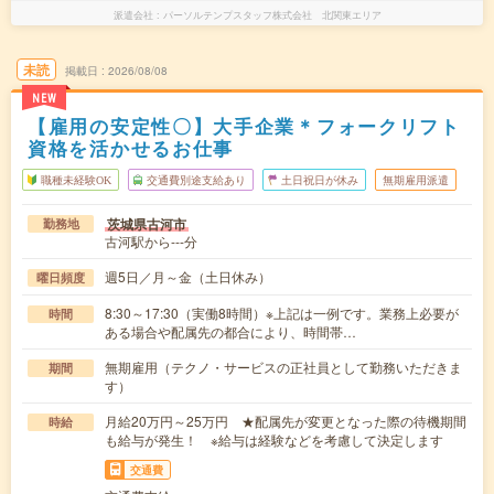
派遣会社
パーソルテンプスタッフ株式会社 北関東エリア
未読
掲載日
2026/08/08
NEW
【雇用の安定性〇】大手企業＊フォークリフト
資格を活かせるお仕事
職種未経験OK
交通費別途支給あり
土日祝日が休み
無期雇用派遣
茨城県古河市
勤務地
古河駅から---分
週5日／月～金（土日休み）
曜日頻度
8:30～17:30（実働8時間）※上記は一例です。業務上必要が
時間
ある場合や配属先の都合により、時間帯…
無期雇用（テクノ・サービスの正社員として勤務いただきま
期間
す）
月給20万円～25万円 ★配属先が変更となった際の待機期間
時給
も給与が発生！ ※給与は経験などを考慮して決定します
交通費