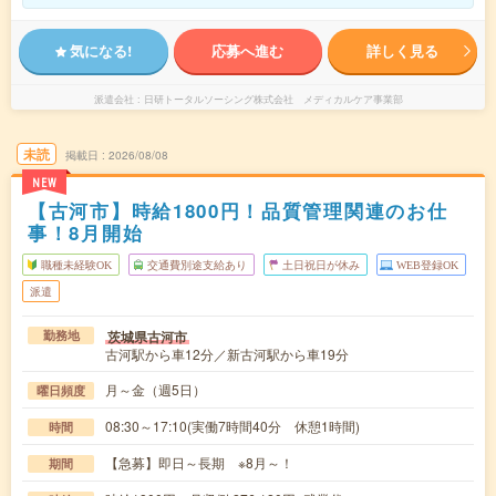
気になる!
応募へ進む
詳しく見る
派遣会社
日研トータルソーシング株式会社 メディカルケア事業部
未読
掲載日
2026/08/08
NEW
【古河市】時給1800円！品質管理関連のお仕
事！8月開始
職種未経験OK
交通費別途支給あり
土日祝日が休み
WEB登録OK
派遣
茨城県古河市
勤務地
古河駅から車12分／新古河駅から車19分
月～金（週5日）
曜日頻度
08:30～17:10(実働7時間40分 休憩1時間)
時間
【急募】即日～長期 ※8月～！
期間