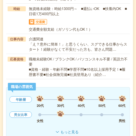
無資格未経験：時給1300円～ ■週払いOK ■扶養内OK ■
時給
日収1万400円以上
交通費
交通費全額支給（ガソリン代もOK！）
介護関連
仕事内容
「え？意外に簡単！」と思うくらい、スグできる仕事からス
タート！経験がなくて不安だった方も、皆さん問題…
職種未経験OK / ブランクOK / パソコンスキル不要 / 英語力不
応募資格
要
■資格・経験・年齢不問■学歴不問■10名以上採用予定！■履
歴書不要■社会保険完備■社員登用あり（紹介…
職場の雰囲気
年齢層
20代
30代
40代
50代
60代
男女比率
女性
男性
もっと見る