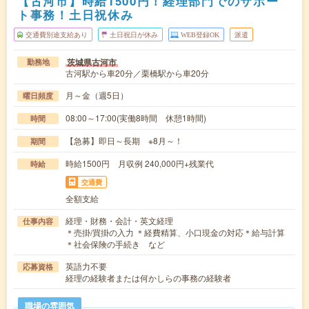
【古河市】時給1500円！経理部門でのサポー
ト事務！土日祝休み
交通費別途支給あり
土日祝日が休み
WEB登録OK
派遣
茨城県古河市
勤務地
古河駅から車20分／栗橋駅から車20分
月～金（週5日）
曜日頻度
08:00～17:00(実働8時間 休憩1時間)
時間
【急募】即日～長期 ※8月～！
期間
時給1500円 月収例 240,000円+残業代
時給
交通費
全額支給
経理・財務・会計・英文経理
仕事内容
＊売掛/買掛の入力 ＊経費精算、小口現金の対応＊給与計算
＊社会保険の手続き など
英語力不要
応募資格
経理の経験者または何かしらの事務の経験者
職場の雰囲気