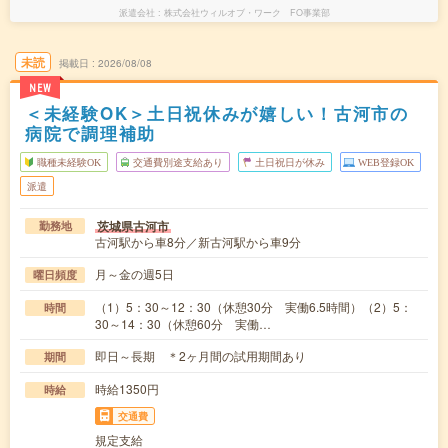
派遣会社
株式会社ウィルオブ・ワーク FO事業部
未読
掲載日
2026/08/08
NEW
＜未経験OK＞土日祝休みが嬉しい！古河市の
病院で調理補助
職種未経験OK
交通費別途支給あり
土日祝日が休み
WEB登録OK
派遣
茨城県古河市
勤務地
古河駅から車8分／新古河駅から車9分
月～金の週5日
曜日頻度
（1）5：30～12：30（休憩30分 実働6.5時間）（2）5：
時間
30～14：30（休憩60分 実働…
即日～長期 ＊2ヶ月間の試用期間あり
期間
時給1350円
時給
交通費
規定支給