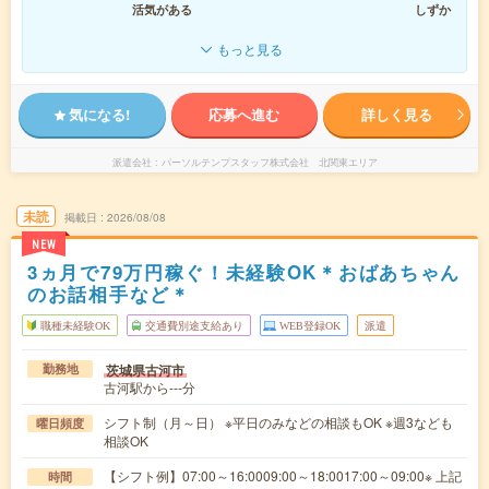
活気がある
しずか
もっと見る
気になる!
応募へ進む
詳しく見る
派遣会社
パーソルテンプスタッフ株式会社 北関東エリア
未読
掲載日
2026/08/08
NEW
3ヵ月で79万円稼ぐ！未経験OK＊おばあちゃん
のお話相手など＊
職種未経験OK
交通費別途支給あり
WEB登録OK
派遣
茨城県古河市
勤務地
古河駅から---分
シフト制（月～日） ※平日のみなどの相談もOK ※週3なども
曜日頻度
相談OK
【シフト例】07:00～16:0009:00～18:0017:00～09:00※ 上記
時間