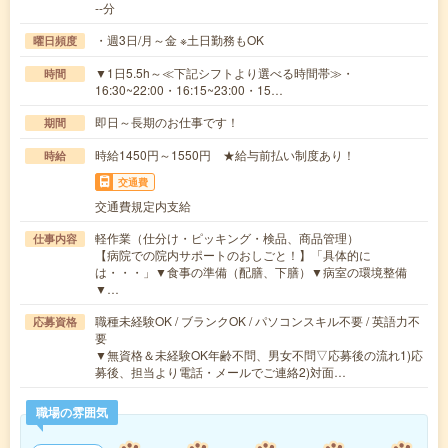
--分
・週3日/月～金 ※土日勤務もOK
曜日頻度
▼1日5.5h～≪下記シフトより選べる時間帯≫・
時間
16:30~22:00・16:15~23:00・15…
即日～長期のお仕事です！
期間
時給1450円～1550円 ★給与前払い制度あり！
時給
交通費
交通費規定内支給
軽作業（仕分け・ピッキング・検品、商品管理）
仕事内容
【病院での院内サポートのおしごと！】「具体的に
は・・・」▼食事の準備（配膳、下膳）▼病室の環境整備
▼…
職種未経験OK / ブランクOK / パソコンスキル不要 / 英語力不
応募資格
要
▼無資格＆未経験OK年齢不問、男女不問▽応募後の流れ1)応
募後、担当より電話・メールでご連絡2)対面…
職場の雰囲気