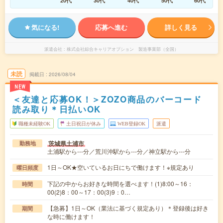
20代
30代
40代
50代
60代
気になる!
応募へ進む
詳しく見る
派遣会社
株式会社綜合キャリアオプション 製造事業部（全国）
未読
掲載日
2026/08/04
NEW
＜友達と応募OK！＞ZOZO商品のバーコード
読み取り＊日払いOK
職種未経験OK
土日祝日が休み
WEB登録OK
派遣
茨城県土浦市
勤務地
土浦駅から---分／荒川沖駅から---分／神立駅から---分
1日～OK★空いているお日にちで働けます！※規定あり
曜日頻度
下記の中からお好きな時間を選べます！(1)8:00～16：
時間
00(2)8：00～17：00(3)9：0…
【急募】1日～OK（業法に基づく規定あり）＊登録後は好き
期間
な時に働けます！