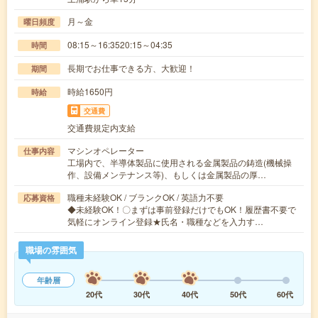
月～金
曜日頻度
08:15～16:3520:15～04:35
時間
長期でお仕事できる方、大歓迎！
期間
時給1650円
時給
交通費
交通費規定内支給
マシンオペレーター
仕事内容
工場内で、半導体製品に使用される金属製品の鋳造(機械操
作、設備メンテナンス等)、もしくは金属製品の厚…
職種未経験OK / ブランクOK / 英語力不要
応募資格
◆未経験OK！〇まずは事前登録だけでもOK！履歴書不要で
気軽にオンライン登録★氏名・職種などを入力す…
職場の雰囲気
年齢層
20代
30代
40代
50代
60代