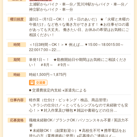
土浦駅からバイク・車---分／荒川沖駅からバイク・車---分／
神立駅からバイク・車---分
週0日～/月1日～OK！ （月～日のあいだ） ★「火曜と木曜の
曜日頻度
午後だけ」など色々な働き方ができます！ ★お仕事ゼロの週
があっても大丈夫。 働きたい日、お休みの希望はお気軽にご
相談ください！
＜1日3時間～OK！＞▼ 例えば… ▼15:00～18:0015:00～
時間
22:0017:00～22:…
単発1日～！ ★勤務開始日や期間はお気軽にご相談くださ
期間
い！ ＃8月～ ＃9月～
時給1,500円～1,875円
時給
交通費
■ 交通費規定内支給 ※派遣先による
軽作業（仕分け・ピッキング・検品、商品管理）
仕事内容
＼チラシの仕分け／＜とってもシンプルなので未経験でも安
心！＞▼封入作業及び梱包▼雑誌や書籍などの仕分…
職種未経験OK / ブランクOK / パソコンスキル不要 / 英語力不
応募資格
要
▼未経験OK！（副業歓迎☆）▼高校生不可▼携帯電話をお
持ちの方（業務連絡に使用）※応募後のご連絡はメ…