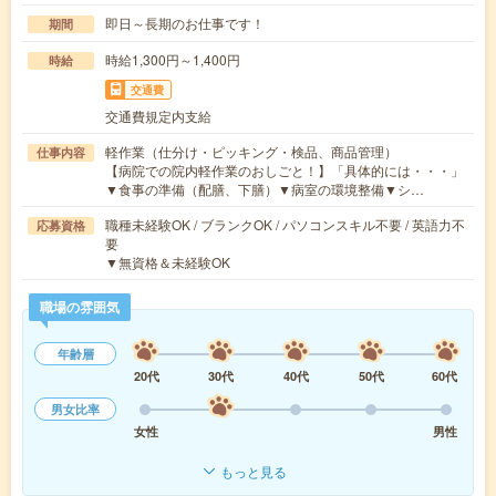
即日～長期のお仕事です！
期間
時給1,300円～1,400円
時給
交通費
交通費規定内支給
軽作業（仕分け・ピッキング・検品、商品管理）
仕事内容
【病院での院内軽作業のおしごと！】「具体的には・・・」
▼食事の準備（配膳、下膳）▼病室の環境整備▼シ…
職種未経験OK / ブランクOK / パソコンスキル不要 / 英語力不
応募資格
要
▼無資格＆未経験OK
職場の雰囲気
年齢層
20代
30代
40代
50代
60代
男女比率
女性
男性
もっと見る