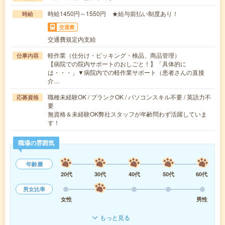
時給1450円～1550円 ★給与前払い制度あり！
時給
交通費
交通費規定内支給
軽作業（仕分け・ピッキング・検品、商品管理）
仕事内容
【病院での院内サポートのおしごと！】「具体的に
は・・・」▼病院内での軽作業サポート（患者さんの直接
介…
職種未経験OK / ブランクOK / パソコンスキル不要 / 英語力不
応募資格
要
無資格＆未経験OK弊社スタッフが年齢問わず活躍していま
す！
職場の雰囲気
年齢層
20代
30代
40代
50代
60代
男女比率
女性
男性
もっと見る