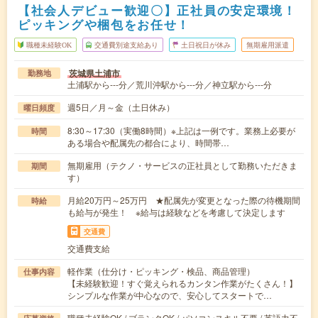
【社会人デビュー歓迎〇】正社員の安定環境！
ピッキングや梱包をお任せ！
職種未経験OK
交通費別途支給あり
土日祝日が休み
無期雇用派遣
茨城県土浦市
勤務地
土浦駅から---分／荒川沖駅から---分／神立駅から---分
週5日／月～金（土日休み）
曜日頻度
8:30～17:30（実働8時間）※上記は一例です。業務上必要が
時間
ある場合や配属先の都合により、時間帯…
無期雇用（テクノ・サービスの正社員として勤務いただきま
期間
す）
月給20万円～25万円 ★配属先が変更となった際の待機期間
時給
も給与が発生！ ※給与は経験などを考慮して決定します
交通費
交通費支給
軽作業（仕分け・ピッキング・検品、商品管理）
仕事内容
【未経験歓迎！すぐ覚えられるカンタン作業がたくさん！】
シンプルな作業が中心なので、安心してスタートで…
職種未経験OK / ブランクOK / パソコンスキル不要 / 英語力不