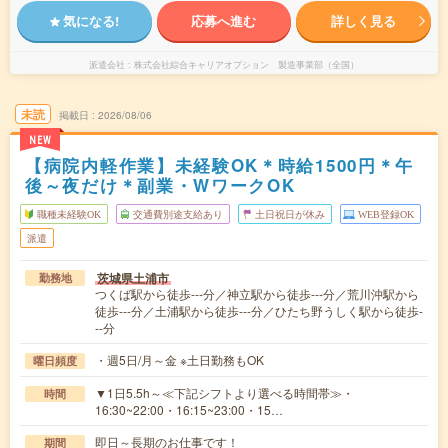
気になる!
応募へ進む
詳しく見る
派遣会社
株式会社綜合キャリアオプション 製造事業部（全国）
未読
掲載日
2026/08/06
NEW
【病院内軽作業】未経験OK＊時給1500円＊午
後～夜だけ＊副業・WワークOK
職種未経験OK
交通費別途支給あり
土日祝日が休み
WEB登録OK
派遣
茨城県土浦市
勤務地
つくば駅から徒歩---分／神立駅から徒歩---分／荒川沖駅から
徒歩---分／土浦駅から徒歩---分／ひたち野うしく駅から徒歩-
--分
・週5日/月～金 ※土日勤務もOK
曜日頻度
▼1日5.5h～≪下記シフトより選べる時間帯≫・
時間
16:30~22:00・16:15~23:00・15…
即日～長期のお仕事です！
期間