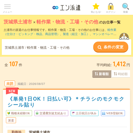
メニュー
気になる!
ログイン
検索
茨城県土浦市
×
軽作業・物流・工場・その他
のお仕事一覧
土浦市の派遣のお仕事情報です。軽作業・物流・工場・その他のお仕事には、
軽作業
（仕分け・ピッキング・検品、商品管理）
、
製造（組立・加工）
、
マシンオペレータ
ー
などがあります。さらに、
短期
・
単発
などの期間や、
職種未経験OK
などのこだわり
条件で絞り込んでいただけます。
条件の変更
茨城県土浦市 / 軽作業・物流・工場・その他
107
1,412
全
件
平均時給:
円
時給順
新着順
未読
掲載日
2026/08/07
NEW
《単発1日OK！日払い可》＊チラシのモクモク
シール貼り
職種未経験OK
交通費別途支給あり
土日祝日が休み
WEB登録OK
派遣
茨城県土浦市
勤務地