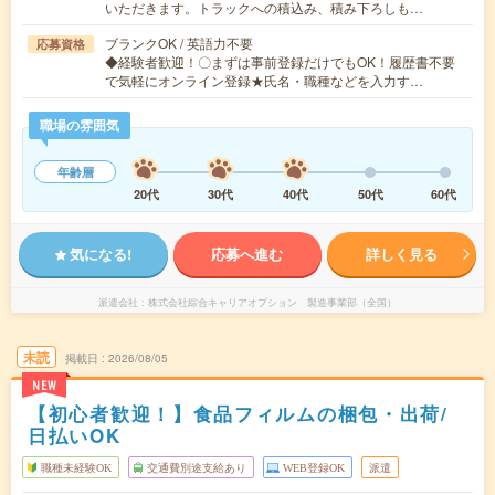
いただきます。トラックへの積込み、積み下ろしも…
ブランクOK / 英語力不要
応募資格
◆経験者歓迎！〇まずは事前登録だけでもOK！履歴書不要
で気軽にオンライン登録★氏名・職種などを入力す…
職場の雰囲気
年齢層
20代
30代
40代
50代
60代
気になる!
応募へ進む
詳しく見る
派遣会社
株式会社綜合キャリアオプション 製造事業部（全国）
未読
掲載日
2026/08/05
NEW
【初心者歓迎！】食品フィルムの梱包・出荷/
日払いOK
職種未経験OK
交通費別途支給あり
WEB登録OK
派遣