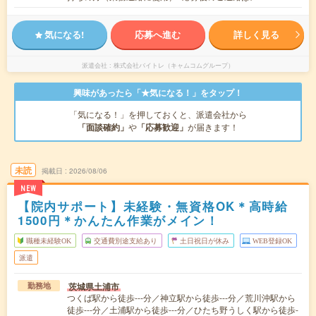
気になる!
応募へ進む
詳しく見る
派遣会社
株式会社バイトレ（キャムコムグループ）
興味があったら「★気になる！」をタップ！
「気になる！」を押しておくと、派遣会社から
「面談確約」
や
「応募歓迎」
が届きます！
未読
掲載日
2026/08/06
NEW
【院内サポート】未経験・無資格OK＊高時給
1500円＊かんたん作業がメイン！
職種未経験OK
交通費別途支給あり
土日祝日が休み
WEB登録OK
派遣
茨城県土浦市
勤務地
つくば駅から徒歩---分／神立駅から徒歩---分／荒川沖駅から
徒歩---分／土浦駅から徒歩---分／ひたち野うしく駅から徒歩-