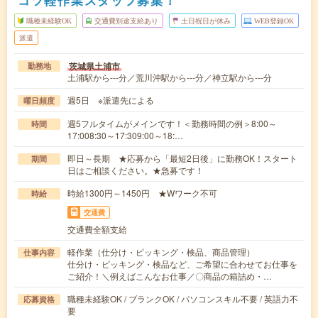
職種未経験OK
交通費別途支給あり
土日祝日が休み
WEB登録OK
派遣
茨城県土浦市
勤務地
土浦駅から---分／荒川沖駅から---分／神立駅から---分
週5日 ※派遣先による
曜日頻度
週5フルタイムがメインです！＜勤務時間の例＞8:00～
時間
17:008:30～17:309:00～18:…
即日～長期 ★応募から「最短2日後」に勤務OK！スタート
期間
日はご相談ください。★急募です！
時給1300円～1450円 ★Wワーク不可
時給
交通費
交通費全額支給
軽作業（仕分け・ピッキング・検品、商品管理）
仕事内容
仕分け・ピッキング・検品など、ご希望に合わせてお仕事を
ご紹介！＼例えばこんなお仕事／〇商品の箱詰め・…
職種未経験OK / ブランクOK / パソコンスキル不要 / 英語力不
応募資格
要