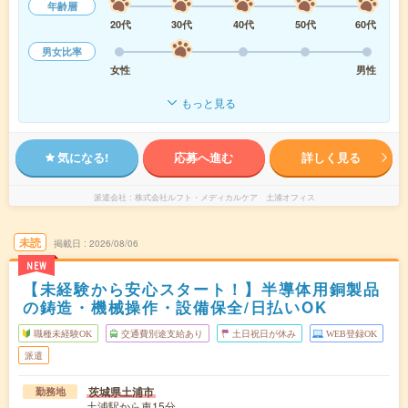
年齢層
20代
30代
40代
50代
60代
男女比率
女性
男性
もっと見る
気になる!
応募へ進む
詳しく見る
派遣会社
株式会社ルフト・メディカルケア 土浦オフィス
未読
掲載日
2026/08/06
NEW
【未経験から安心スタート！】半導体用銅製品
の鋳造・機械操作・設備保全/日払いOK
職種未経験OK
交通費別途支給あり
土日祝日が休み
WEB登録OK
派遣
茨城県土浦市
勤務地
土浦駅から車15分