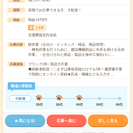
時間
長期でお仕事できる方、大歓迎！
期間
時給1470円
時給
交通費
交通費規定内支給
軽作業（仕分け・ピッキング・検品、商品管理）
仕事内容
・梱包作業を行うために、建設機械部品に吊具を掛ける玉掛
作業。・仕分けされた部品・製品を海外工場向けに…
ブランクOK / 英語力不要
応募資格
◆経験者歓迎！〇まずは事前登録だけでもOK！履歴書不要
で気軽にオンライン登録★氏名・職種などを入力す…
職場の雰囲気
年齢層
20代
30代
40代
50代
60代
気になる!
応募へ進む
詳しく見る