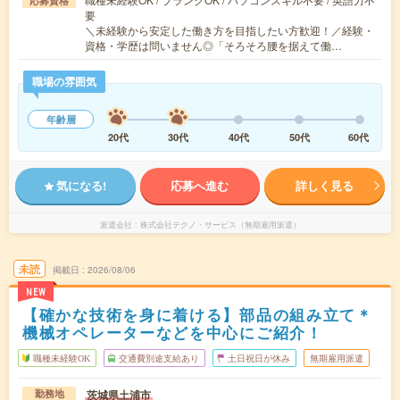
応募資格
要
＼未経験から安定した働き方を目指したい方歓迎！／経験・
資格・学歴は問いません◎「そろそろ腰を据えて働…
職場の雰囲気
年齢層
20代
30代
40代
50代
60代
気になる!
応募へ進む
詳しく見る
派遣会社
株式会社テクノ・サービス（無期雇用派遣）
未読
掲載日
2026/08/06
NEW
【確かな技術を身に着ける】部品の組み立て＊
機械オペレーターなどを中心にご紹介！
職種未経験OK
交通費別途支給あり
土日祝日が休み
無期雇用派遣
茨城県土浦市
勤務地