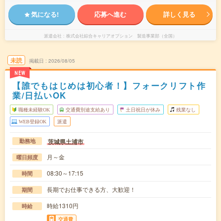
気になる!
応募へ進む
詳しく見る
派遣会社
株式会社綜合キャリアオプション 製造事業部（全国）
未読
掲載日
2026/08/05
NEW
【誰でもはじめは初心者！】フォークリフト作
業/日払いOK
職種未経験OK
交通費別途支給あり
土日祝日が休み
残業なし
WEB登録OK
派遣
茨城県土浦市
勤務地
月～金
曜日頻度
08:30～17:15
時間
長期でお仕事できる方、大歓迎！
期間
時給1310円
時給
交通費