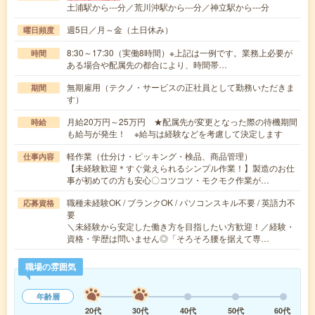
土浦駅から---分／荒川沖駅から---分／神立駅から---分
週5日／月～金（土日休み）
曜日頻度
8:30～17:30（実働8時間）※上記は一例です。業務上必要が
時間
ある場合や配属先の都合により、時間帯…
無期雇用（テクノ・サービスの正社員として勤務いただきま
期間
す）
月給20万円～25万円 ★配属先が変更となった際の待機期間
時給
も給与が発生！ ※給与は経験などを考慮して決定します
軽作業（仕分け・ピッキング・検品、商品管理）
仕事内容
【未経験歓迎＊すぐ覚えられるシンプル作業！】製造のお仕
事が初めての方も安心〇コツコツ・モクモク作業が…
職種未経験OK / ブランクOK / パソコンスキル不要 / 英語力不
応募資格
要
＼未経験から安定した働き方を目指したい方歓迎！／経験・
資格・学歴は問いません◎「そろそろ腰を据えて専…
職場の雰囲気
年齢層
20代
30代
40代
50代
60代