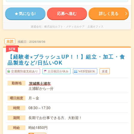
気になる!
応募へ進む
詳しく見る
派遣会社
株式会社ルフト・メディカルケア 土浦オフィス
未読
掲載日
2026/08/06
NEW
【経験者×ブラッシュUP！！】組立・加工・食
品製造など/日払いOK
交通費別途支給あり
土日祝日が休み
WEB登録OK
派遣
茨城県土浦市
勤務地
土浦駅から---分
月～金
曜日頻度
08:30～17:30
時間
長期でお仕事できる方、大歓迎！
期間
時給1850円
時給