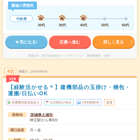
職場の雰囲気
年齢層
20代
30代
40代
50代
60代
気になる!
応募へ進む
詳しく見る
派遣会社
株式会社綜合キャリアオプション 製造事業部（全国）
未読
掲載日
2026/08/05
NEW
【経験活かせる＊】建機部品の玉掛け・梱包・
運搬/日払いOK
交通費別途支給あり
土日祝日が休み
WEB登録OK
派遣
茨城県土浦市
勤務地
神立駅から車6分
月～金
曜日頻度
08:15～16:45