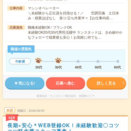
マシンオペレーター
仕事内容
＼未経験から正社員を目指せる！／ 空調完備 土日休
み・残業ほぼなし 座り/立ち作業半々【お仕事内容…
職種未経験OK / ブランクOK
応募資格
未経験OK20代30代男性活躍中 ランスタッドは、きめ細やか
なフォローで就業後も安心！お気軽に何でも…
職場の雰囲気
年齢層
20代
30代
40代
50代
60代
気になる!
応募へ進む
詳しく見る
派遣会社
ランスタッド株式会社 北関東エリア
未読
掲載日
2026/08/05
NEW
長期×安心＊WEB登録OK！未経験歓迎〇コツ
コツ軽作業スタッフ募集！