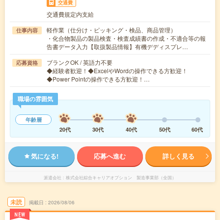
交通費
交通費規定内支給
軽作業（仕分け・ピッキング・検品、商品管理）
仕事内容
・化合物製品の製品検査・検査成績書の作成・不適合等の報
告書データ入力【取扱製品情報】有機デディスプレ…
ブランクOK / 英語力不要
応募資格
◆経験者歓迎！◆ExcelやWordの操作できる方歓迎！
◆Power Pointの操作できる方歓迎！…
職場の雰囲気
年齢層
20代
30代
40代
50代
60代
気になる!
応募へ進む
詳しく見る
派遣会社
株式会社綜合キャリアオプション 製造事業部（全国）
未読
掲載日
2026/08/06
NEW