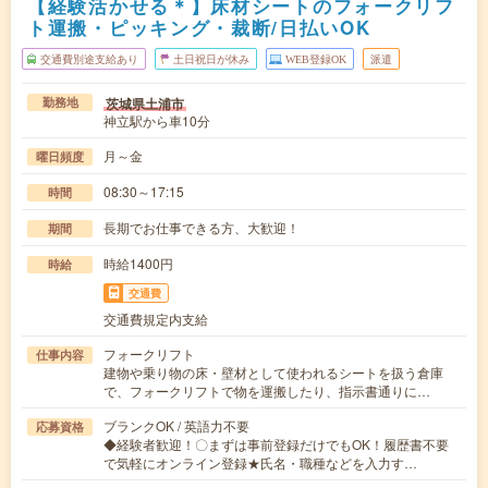
【経験活かせる＊】床材シートのフォークリフ
ト運搬・ピッキング・裁断/日払いOK
交通費別途支給あり
土日祝日が休み
WEB登録OK
派遣
茨城県土浦市
勤務地
神立駅から車10分
月～金
曜日頻度
08:30～17:15
時間
長期でお仕事できる方、大歓迎！
期間
時給1400円
時給
交通費
交通費規定内支給
フォークリフト
仕事内容
建物や乗り物の床・壁材として使われるシートを扱う倉庫
で、フォークリフトで物を運搬したり、指示書通りに…
ブランクOK / 英語力不要
応募資格
◆経験者歓迎！〇まずは事前登録だけでもOK！履歴書不要
で気軽にオンライン登録★氏名・職種などを入力す…