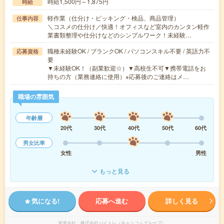
時給1,500円～1,875円
時給
軽作業（仕分け・ピッキング・検品、商品管理）
仕事内容
＼コスメの仕分け／快適！オフィスなど室内のカンタン軽作
業書類整理や仕分けなどのシンプルワーク！未経験…
職種未経験OK / ブランクOK / パソコンスキル不要 / 英語力不
応募資格
要
▼未経験OK！（副業歓迎☆）▼高校生不可▼携帯電話をお
持ちの方（業務連絡に使用）※応募後のご連絡はメ…
職場の雰囲気
年齢層
20代
30代
40代
50代
60代
男女比率
女性
男性
もっと見る
気になる!
応募へ進む
詳しく見る
派遣会社
株式会社バイトレ（キャムコムグループ）