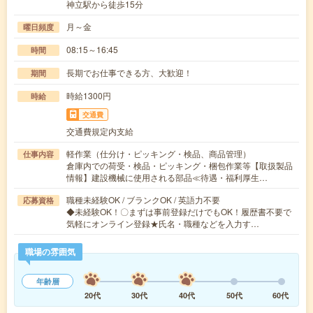
神立駅から徒歩15分
月～金
曜日頻度
08:15～16:45
時間
長期でお仕事できる方、大歓迎！
期間
時給1300円
時給
交通費
交通費規定内支給
軽作業（仕分け・ピッキング・検品、商品管理）
仕事内容
倉庫内での荷受・検品・ピッキング・梱包作業等【取扱製品
情報】建設機械に使用される部品≪待遇・福利厚生…
職種未経験OK / ブランクOK / 英語力不要
応募資格
◆未経験OK！〇まずは事前登録だけでもOK！履歴書不要で
気軽にオンライン登録★氏名・職種などを入力す…
職場の雰囲気
年齢層
20代
30代
40代
50代
60代