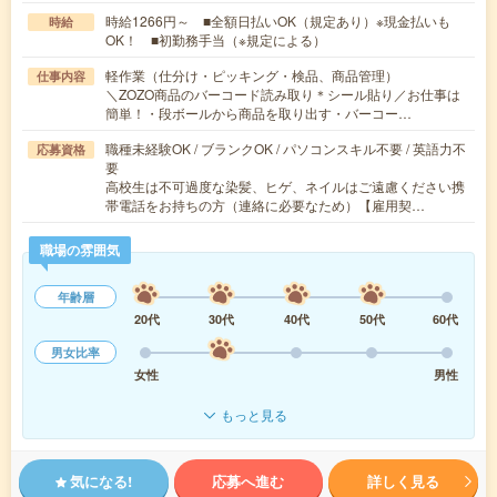
時給1266円～ ■全額日払いOK（規定あり）※現金払いも
時給
OK！ ■初勤務手当（※規定による）
軽作業（仕分け・ピッキング・検品、商品管理）
仕事内容
＼ZOZO商品のバーコード読み取り＊シール貼り／お仕事は
簡単！・段ボールから商品を取り出す・バーコー…
職種未経験OK / ブランクOK / パソコンスキル不要 / 英語力不
応募資格
要
高校生は不可過度な染髪、ヒゲ、ネイルはご遠慮ください携
帯電話をお持ちの方（連絡に必要なため）【雇用契…
職場の雰囲気
年齢層
20代
30代
40代
50代
60代
男女比率
女性
男性
もっと見る
気になる!
応募へ進む
詳しく見る