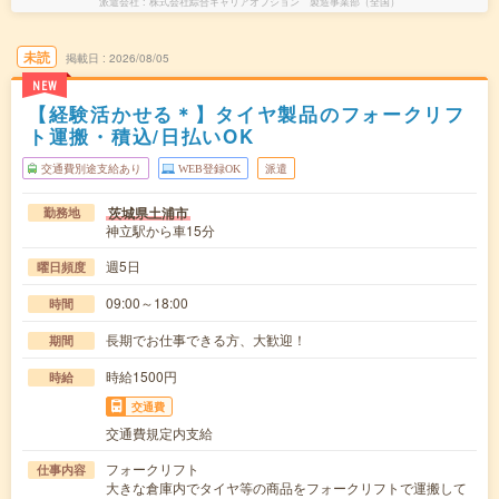
派遣会社
株式会社綜合キャリアオプション 製造事業部（全国）
未読
掲載日
2026/08/05
NEW
【経験活かせる＊】タイヤ製品のフォークリフ
ト運搬・積込/日払いOK
交通費別途支給あり
WEB登録OK
派遣
茨城県土浦市
勤務地
神立駅から車15分
週5日
曜日頻度
09:00～18:00
時間
長期でお仕事できる方、大歓迎！
期間
時給1500円
時給
交通費
交通費規定内支給
フォークリフト
仕事内容
大きな倉庫内でタイヤ等の商品をフォークリフトで運搬して