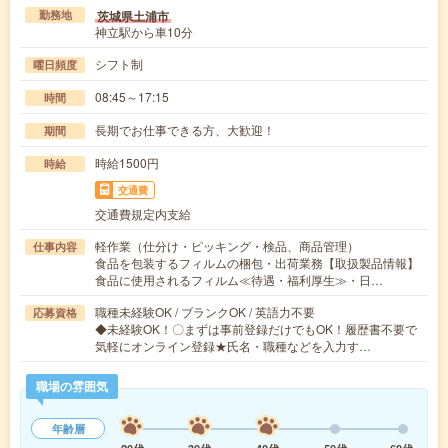
茨城県土浦市
勤務地
神立駅から車10分
シフト制
曜日頻度
08:45～17:15
時間
長期でお仕事できる方、大歓迎！
期間
時給1500円
時給
交通費
交通費規定内支給
軽作業（仕分け・ピッキング・検品、商品管理）
仕事内容
食品を包装するフィルムの梱包・出荷業務【取扱製品情報】
食品に使用されるフィルム≪待遇・福利厚生≫・日…
職種未経験OK / ブランクOK / 英語力不要
応募資格
◆未経験OK！〇まずは事前登録だけでもOK！履歴書不要で
気軽にオンライン登録★氏名・職種などを入力す…
職場の雰囲気
年齢層