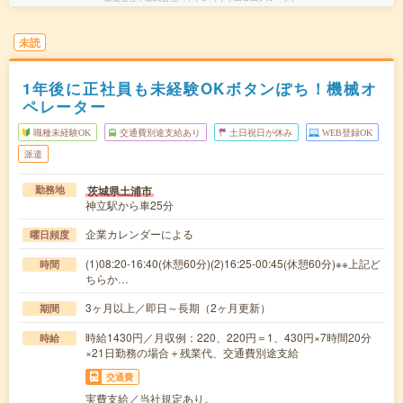
未読
1年後に正社員も未経験OKボタンぽち！機械オ
ペレーター
職種未経験OK
交通費別途支給あり
土日祝日が休み
WEB登録OK
派遣
茨城県土浦市
勤務地
神立駅から車25分
企業カレンダーによる
曜日頻度
(1)08:20-16:40(休憩60分)(2)16:25-00:45(休憩60分)※※上記ど
時間
ちらか…
3ヶ月以上／即日～長期（2ヶ月更新）
期間
時給1430円／月収例：220、220円＝1、430円×7時間20分
時給
×21日勤務の場合＋残業代、交通費別途支給
交通費
実費支給／当社規定あり。