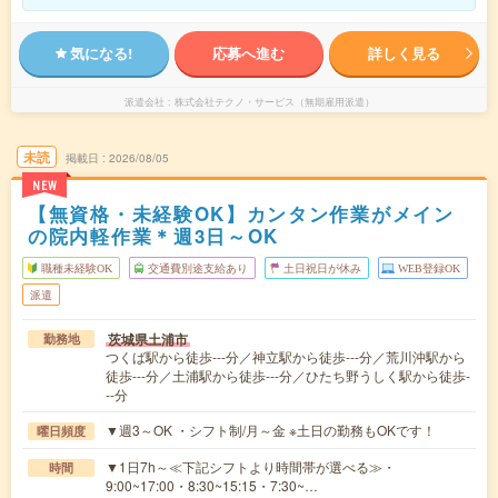
気になる!
応募へ進む
詳しく見る
派遣会社
株式会社テクノ・サービス（無期雇用派遣）
未読
掲載日
2026/08/05
NEW
【無資格・未経験OK】カンタン作業がメイン
の院内軽作業＊週3日～OK
職種未経験OK
交通費別途支給あり
土日祝日が休み
WEB登録OK
派遣
茨城県土浦市
勤務地
つくば駅から徒歩---分／神立駅から徒歩---分／荒川沖駅から
徒歩---分／土浦駅から徒歩---分／ひたち野うしく駅から徒歩-
--分
▼週3～OK ・シフト制/月～金 ※土日の勤務もOKです！
曜日頻度
▼1日7h～≪下記シフトより時間帯が選べる≫・
時間
9:00~17:00・8:30~15:15・7:30~…