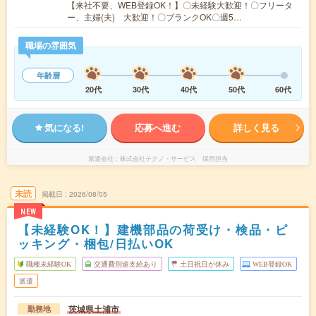
【来社不要、WEB登録OK！】〇未経験大歓迎！〇フリータ
ー、主婦(夫) 大歓迎！〇ブランクOK〇週5…
職場の雰囲気
年齢層
20代
30代
40代
50代
60代
気になる!
応募へ進む
詳しく見る
派遣会社
株式会社テクノ・サービス 採用担当
未読
掲載日
2026/08/05
NEW
【未経験OK！】建機部品の荷受け・検品・ピ
ッキング・梱包/日払いOK
職種未経験OK
交通費別途支給あり
土日祝日が休み
WEB登録OK
派遣
茨城県土浦市
勤務地