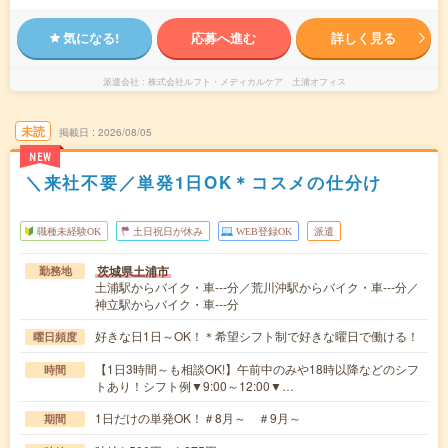
気になる!
応募へ進む
詳しく見る
派遣会社
株式会社ルフト・メディカルケア 土浦オフィス
未読
掲載日
2026/08/05
NEW
＼来社不要／単発1日OK＊コスメの仕分け
職種未経験OK
土日祝日が休み
WEB登録OK
派遣
茨城県土浦市
勤務地
土浦駅からバイク・車---分／荒川沖駅からバイク・車---分／
神立駅からバイク・車---分
好きな日1日～OK！＊希望シフト制で好きな曜日で働ける！
曜日頻度
【1日3時間～も相談OK!】午前中のみや18時以降などのシフ
時間
トあり！シフト例▼9:00～12:00▼…
1日だけの単発OK！＃8月～ ＃9月～
期間