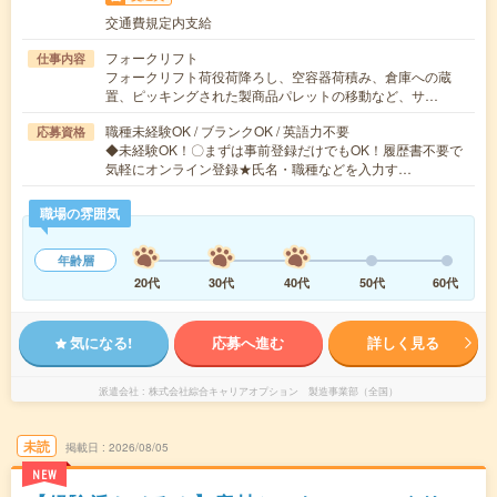
交通費規定内支給
フォークリフト
仕事内容
フォークリフト荷役荷降ろし、空容器荷積み、倉庫への蔵
置、ピッキングされた製商品パレットの移動など、サ…
職種未経験OK / ブランクOK / 英語力不要
応募資格
◆未経験OK！〇まずは事前登録だけでもOK！履歴書不要で
気軽にオンライン登録★氏名・職種などを入力す…
職場の雰囲気
年齢層
20代
30代
40代
50代
60代
気になる!
応募へ進む
詳しく見る
派遣会社
株式会社綜合キャリアオプション 製造事業部（全国）
未読
掲載日
2026/08/05
NEW