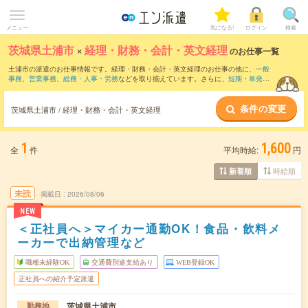
メニュー
気になる!
ログイン
検索
茨城県土浦市
×
経理・財務・会計・英文経理
のお仕事一覧
土浦市の派遣のお仕事情報です。経理・財務・会計・英文経理のお仕事の他に、
一般
事務
、
営業事務
、
総務・人事・労務
などを取り揃えています。さらに、
短期
・
単発
な
どの期間や、
職種未経験OK
などのこだわり条件で絞り込んでいただけます。職種辞
典：
経理・財務・会計・英文経理のお仕事とは？とは？
条件の変更
茨城県土浦市 / 経理・財務・会計・英文経理
1
1,600
全
件
平均時給:
円
時給順
新着順
未読
掲載日
2026/08/06
NEW
＜正社員へ＞マイカー通勤OK！食品・飲料メ
ーカーで出納管理など
職種未経験OK
交通費別途支給あり
WEB登録OK
正社員への紹介予定派遣
茨城県土浦市
勤務地