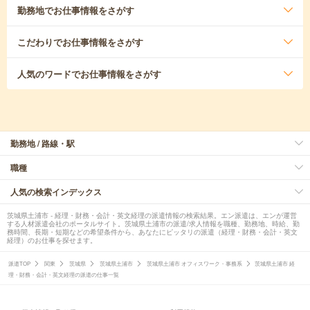
勤務地
でお仕事情報をさがす
こだわり
でお仕事情報をさがす
人気のワード
でお仕事情報をさがす
勤務地 / 路線・駅
職種
人気の検索インデックス
茨城県土浦市 - 経理・財務・会計・英文経理の派遣情報の検索結果。エン派遣は、エンが運営
する人材派遣会社のポータルサイト。茨城県土浦市の派遣/求人情報を職種、勤務地、時給、勤
務時間、長期・短期などの希望条件から、あなたにピッタリの派遣（経理・財務・会計・英文
経理）のお仕事を探せます。
派遣TOP
関東
茨城県
茨城県土浦市
茨城県土浦市 オフィスワーク・事務系
茨城県土浦市 経
理・財務・会計・英文経理の派遣の仕事一覧