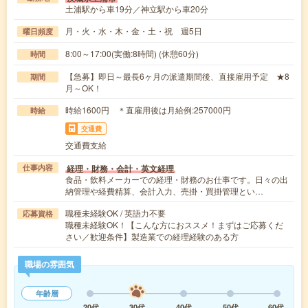
土浦駅から車19分／神立駅から車20分
月・火・水・木・金・土・祝 週5日
曜日頻度
8:00～17:00(実働:8時間) (休憩60分)
時間
【急募】即日～最長6ヶ月の派遣期間後、直接雇用予定 ★8
期間
月～OK！
時給1600円 ＊直雇用後は月給例:257000円
時給
交通費
交通費支給
経理・財務・会計・英文経理
仕事内容
食品・飲料メーカーでの経理・財務のお仕事です。日々の出
納管理や経費精算、会計入力、売掛・買掛管理とい…
職種未経験OK / 英語力不要
応募資格
職種未経験OK！【こんな方におススメ！まずはご応募くだ
さい／歓迎条件】製造業での経理経験のある方
職場の雰囲気
年齢層
20代
30代
40代
50代
60代