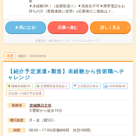
要
▼未経験OK！（副業歓迎☆）▼高校生不可▼携帯電話をお
持ちの方（業務連絡に使用）※応募後のご連絡はメ…
気になる!
応募へ進む
詳しく見る
派遣会社
株式会社バイトレ（キャムコムグループ）
未読
掲載日
2026/08/04
【紹介予定派遣×製造】未経験から技術職へチ
ャレンジ
職種未経験OK
交通費別途支給あり
土日祝日が休み
WEB登録OK
正社員への紹介予定派遣
茨城県日立市
勤務地
大甕駅から徒歩10分
月～金（週5日）
曜日頻度
08:00～17:00(実働8時間 休憩1時間)
時間