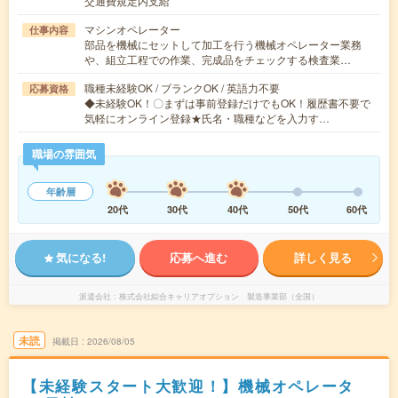
交通費規定内支給
マシンオペレーター
仕事内容
部品を機械にセットして加工を行う機械オペレーター業務
や、組立工程での作業、完成品をチェックする検査業…
職種未経験OK / ブランクOK / 英語力不要
応募資格
◆未経験OK！〇まずは事前登録だけでもOK！履歴書不要で
気軽にオンライン登録★氏名・職種などを入力す…
職場の雰囲気
年齢層
20代
30代
40代
50代
60代
気になる!
応募へ進む
詳しく見る
派遣会社
株式会社綜合キャリアオプション 製造事業部（全国）
未読
掲載日
2026/08/05
【未経験スタート大歓迎！】機械オペレータ