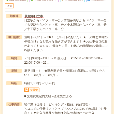
派遣
茨城県日立市
勤務地
日立駅からバイク・車---分／常陸多賀駅からバイク・車---分
／大甕駅からバイク・車---分／小木津駅からバイク・車---分
／十王駅からバイク・車---分
週0日～/月1日～OK！ （月～日のあいだ） ★「火曜と木曜の
曜日頻度
午後だけ」など色々な働き方ができます！ ★お仕事ゼロの週
があっても大丈夫。 働きたい日、お休みの希望はお気軽にご
相談ください！
＜1日3時間～OK！＞▼ 例えば… ▼15:00～18:0015:00～
時間
22:0017:00～22:…
単発1日～！ ★勤務開始日や期間はお気軽にご相談くださ
期間
い！ ＃8月～ ＃9月～
時給1,500円～1,875円
時給
交通費
■ 交通費規定内支給 ※派遣先による
軽作業（仕分け・ピッキング・検品、商品管理）
仕事内容
＼コスメの仕分け／＜とってもシンプルなので未経験でも安
心！＞▼封入作業及び梱包▼雑誌や書籍などの仕分…