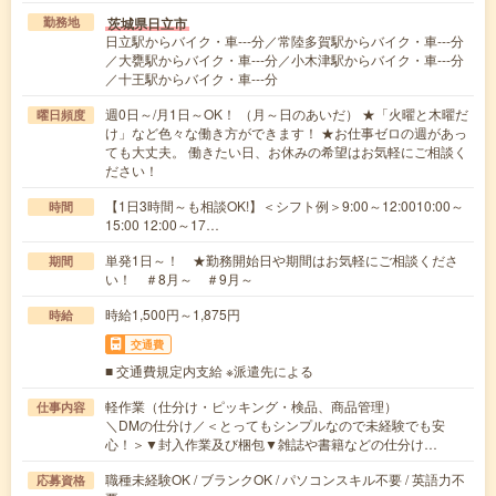
茨城県日立市
勤務地
日立駅からバイク・車---分／常陸多賀駅からバイク・車---分
／大甕駅からバイク・車---分／小木津駅からバイク・車---分
／十王駅からバイク・車---分
週0日～/月1日～OK！ （月～日のあいだ） ★「火曜と木曜だ
曜日頻度
け」など色々な働き方ができます！ ★お仕事ゼロの週があっ
ても大丈夫。 働きたい日、お休みの希望はお気軽にご相談く
ださい！
【1日3時間～も相談OK!】＜シフト例＞9:00～12:0010:00～
時間
15:00 12:00～17…
単発1日～！ ★勤務開始日や期間はお気軽にご相談くださ
期間
い！ ＃8月～ ＃9月～
時給1,500円～1,875円
時給
交通費
■ 交通費規定内支給 ※派遣先による
軽作業（仕分け・ピッキング・検品、商品管理）
仕事内容
＼DMの仕分け／＜とってもシンプルなので未経験でも安
心！＞▼封入作業及び梱包▼雑誌や書籍などの仕分け…
職種未経験OK / ブランクOK / パソコンスキル不要 / 英語力不
応募資格