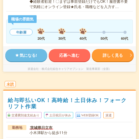
◆経験者歓迎！〇まずは事前登録だけでもOK！履歴書不要
で気軽にオンライン登録★氏名・職種などを入力す…
職場の雰囲気
年齢層
20代
30代
40代
50代
60代
気になる!
応募へ進む
詳しく見る
派遣会社
株式会社綜合キャリアオプション 製造事業部（全国）
未読
給与即払いOK！高時給！土日休み！フォーク
リフト作業
交通費別途支給あり
土日祝日が休み
WEB登録OK
派遣
茨城県日立市
勤務地
小木津駅から徒歩11分