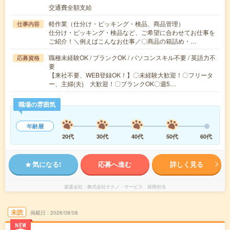
交通費全額支給
軽作業（仕分け・ピッキング・検品、商品管理）
仕事内容
仕分け・ピッキング・検品など、ご希望に合わせてお仕事を
ご紹介！＼例えばこんなお仕事／〇商品の箱詰め・…
職種未経験OK / ブランクOK / パソコンスキル不要 / 英語力不
応募資格
要
【来社不要、WEB登録OK！】〇未経験大歓迎！〇フリータ
ー、主婦(夫) 大歓迎！〇ブランクOK〇週5…
職場の雰囲気
年齢層
20代
30代
40代
50代
60代
気になる!
応募へ進む
詳しく見る
派遣会社
株式会社テクノ・サービス 採用担当
未読
掲載日
2026/08/08
NEW