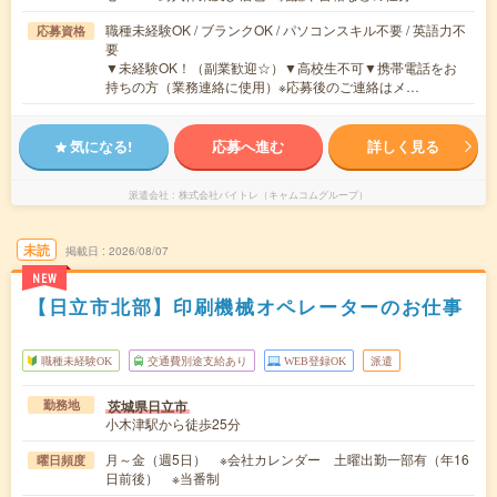
職種未経験OK / ブランクOK / パソコンスキル不要 / 英語力不
応募資格
要
▼未経験OK！（副業歓迎☆）▼高校生不可▼携帯電話をお
持ちの方（業務連絡に使用）※応募後のご連絡はメ…
気になる!
応募へ進む
詳しく見る
派遣会社
株式会社バイトレ（キャムコムグループ）
未読
掲載日
2026/08/07
NEW
【日立市北部】印刷機械オペレーターのお仕事
職種未経験OK
交通費別途支給あり
WEB登録OK
派遣
茨城県日立市
勤務地
小木津駅から徒歩25分
月～金（週5日） ※会社カレンダー 土曜出勤一部有（年16
曜日頻度
日前後） ※当番制