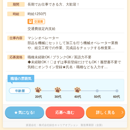
長期でお仕事できる方、大歓迎！
期間
時給1250円
時給
交通費
交通費規定内支給
マシンオペレーター
仕事内容
部品を機械にセットして加工を行う機械オペレーター業務
や、組立工程での作業、完成品をチェックする検査業…
職種未経験OK / ブランクOK / 英語力不要
応募資格
◆未経験OK！〇まずは事前登録だけでもOK！履歴書不要で
気軽にオンライン登録★氏名・職種などを入力す…
職場の雰囲気
年齢層
20代
30代
40代
50代
60代
気になる!
応募へ進む
詳しく見る
派遣会社
株式会社綜合キャリアオプション 製造事業部（全国）