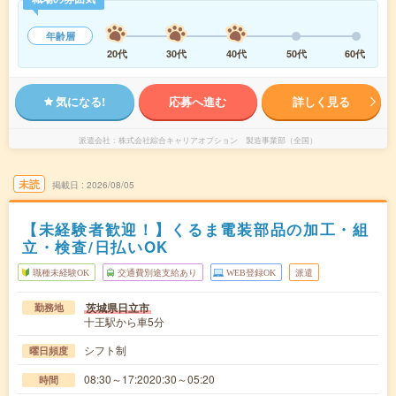
年齢層
20代
30代
40代
50代
60代
気になる!
応募へ進む
詳しく見る
派遣会社
株式会社綜合キャリアオプション 製造事業部（全国）
未読
掲載日
2026/08/05
【未経験者歓迎！】くるま電装部品の加工・組
立・検査/日払いOK
職種未経験OK
交通費別途支給あり
WEB登録OK
派遣
茨城県日立市
勤務地
十王駅から車5分
シフト制
曜日頻度
08:30～17:2020:30～05:20
時間