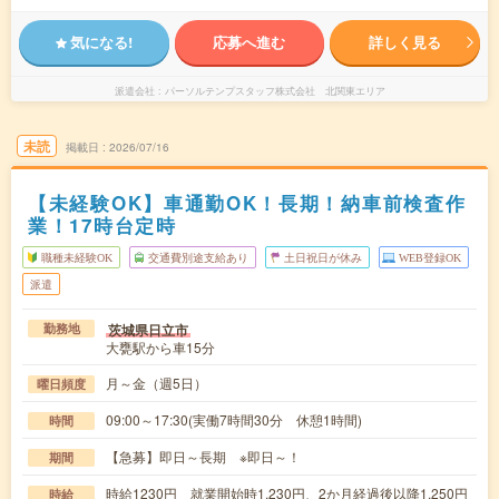
気になる!
応募へ進む
詳しく見る
派遣会社
パーソルテンプスタッフ株式会社 北関東エリア
未読
掲載日
2026/07/16
【未経験OK】車通勤OK！長期！納車前検査作
業！17時台定時
職種未経験OK
交通費別途支給あり
土日祝日が休み
WEB登録OK
派遣
茨城県日立市
勤務地
大甕駅から車15分
月～金（週5日）
曜日頻度
09:00～17:30(実働7時間30分 休憩1時間)
時間
【急募】即日～長期 ※即日～！
期間
時給1230円 就業開始時1,230円、2か月経過後以降1,250円
時給