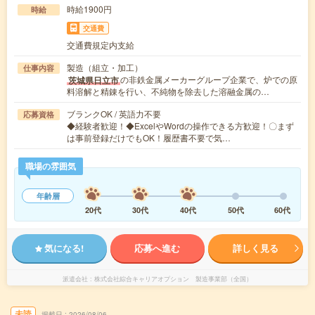
時給1900円
時給
交通費
交通費規定内支給
製造（組立・加工）
仕事内容
の非鉄金属メーカーグループ企業で、炉での原
茨城県日立市
料溶解と精錬を行い、不純物を除去した溶融金属の…
ブランクOK / 英語力不要
応募資格
◆経験者歓迎！◆ExcelやWordの操作できる方歓迎！〇まず
は事前登録だけでもOK！履歴書不要で気…
職場の雰囲気
年齢層
20代
30代
40代
50代
60代
気になる!
応募へ進む
詳しく見る
派遣会社
株式会社綜合キャリアオプション 製造事業部（全国）
未読
掲載日
2026/08/06