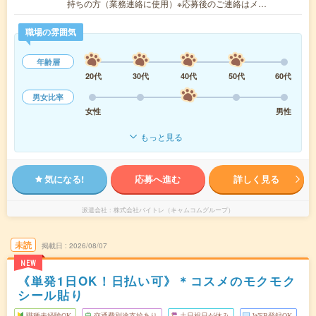
持ちの方（業務連絡に使用）※応募後のご連絡はメ…
職場の雰囲気
年齢層
20代
30代
40代
50代
60代
男女比率
女性
男性
もっと見る
気になる!
応募へ進む
詳しく見る
派遣会社
株式会社バイトレ（キャムコムグループ）
未読
掲載日
2026/08/07
NEW
《単発1日OK！日払い可》＊コスメのモクモク
シール貼り
職種未経験OK
交通費別途支給あり
土日祝日が休み
WEB登録OK