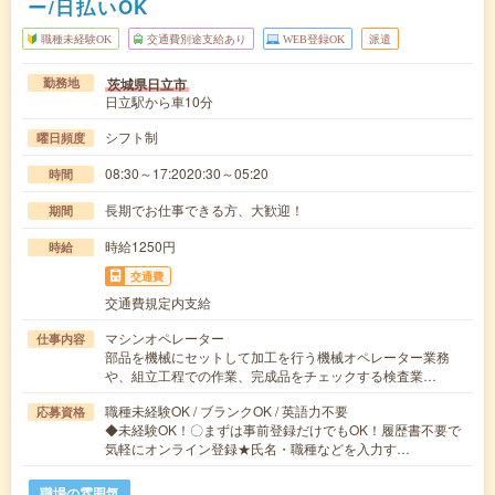
ー/日払いOK
職種未経験OK
交通費別途支給あり
WEB登録OK
派遣
茨城県日立市
勤務地
日立駅から車10分
シフト制
曜日頻度
08:30～17:2020:30～05:20
時間
長期でお仕事できる方、大歓迎！
期間
時給1250円
時給
交通費
交通費規定内支給
マシンオペレーター
仕事内容
部品を機械にセットして加工を行う機械オペレーター業務
や、組立工程での作業、完成品をチェックする検査業…
職種未経験OK / ブランクOK / 英語力不要
応募資格
◆未経験OK！〇まずは事前登録だけでもOK！履歴書不要で
気軽にオンライン登録★氏名・職種などを入力す…
職場の雰囲気