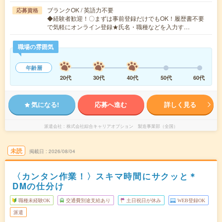
ブランクOK / 英語力不要
応募資格
◆経験者歓迎！〇まずは事前登録だけでもOK！履歴書不要
で気軽にオンライン登録★氏名・職種などを入力す…
職場の雰囲気
年齢層
20代
30代
40代
50代
60代
気になる!
応募へ進む
詳しく見る
派遣会社
株式会社綜合キャリアオプション 製造事業部（全国）
未読
掲載日
2026/08/04
〈カンタン作業！〉スキマ時間にサクッと＊
DMの仕分け
職種未経験OK
交通費別途支給あり
土日祝日が休み
WEB登録OK
派遣