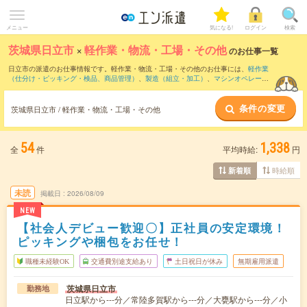
メニュー
気になる!
ログイン
検索
茨城県日立市
×
軽作業・物流・工場・その他
のお仕事一覧
日立市の派遣のお仕事情報です。軽作業・物流・工場・その他のお仕事には、
軽作業
（仕分け・ピッキング・検品、商品管理）
、
製造（組立・加工）
、
マシンオペレータ
ー
などがあります。さらに、
短期
・
単発
などの期間や、
職種未経験OK
などのこだわり
条件で絞り込んでいただけます。
条件の変更
茨城県日立市 / 軽作業・物流・工場・その他
54
1,338
全
件
平均時給:
円
時給順
新着順
未読
掲載日
2026/08/09
NEW
【社会人デビュー歓迎〇】正社員の安定環境！
ピッキングや梱包をお任せ！
職種未経験OK
交通費別途支給あり
土日祝日が休み
無期雇用派遣
茨城県日立市
勤務地
日立駅から---分／常陸多賀駅から---分／大甕駅から---分／小