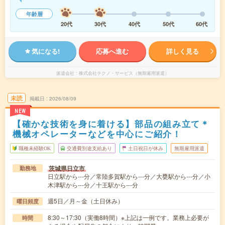
年齢層
20代
30代
40代
50代
60代
気になる!
応募へ進む
詳しく見る
派遣会社
株式会社テクノ・サービス（無期雇用派遣）
未読
掲載日
2026/08/09
NEW
【確かな技術を身に着ける】部品の組み立て＊
機械オペレーターなどを中心にご紹介！
職種未経験OK
交通費別途支給あり
土日祝日が休み
無期雇用派遣
茨城県日立市
勤務地
日立駅から---分／常陸多賀駅から---分／大甕駅から---分／小
木津駅から---分／十王駅から---分
週5日／月～金（土日休み）
曜日頻度
8:30～17:30（実働8時間）※上記は一例です。業務上必要が
時間