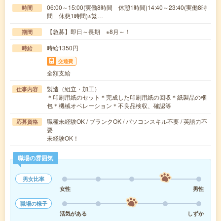
06:00～15:00(実働8時間 休憩1時間)14:40～23:40(実働8時
時間
間 休憩1時間)※繁…
【急募】即日～長期 ※8月～！
期間
時給1350円
時給
交通費
全額支給
製造（組立・加工）
仕事内容
＊印刷用紙のセット＊完成した印刷用紙の回収＊紙製品の梱
包＊機械オペレーション＊不良品検収、確認等
職種未経験OK / ブランクOK / パソコンスキル不要 / 英語力不
応募資格
要
未経験OK！
職場の雰囲気
男女比率
女性
男性
職場の様子
活気がある
しずか