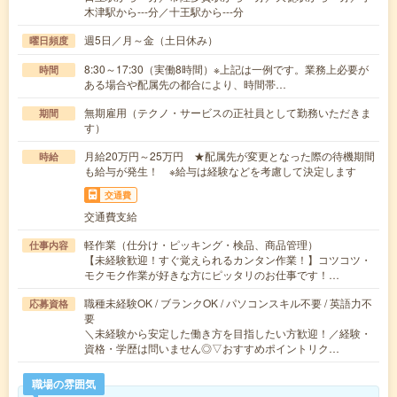
木津駅から---分／十王駅から---分
週5日／月～金（土日休み）
曜日頻度
8:30～17:30（実働8時間）※上記は一例です。業務上必要が
時間
ある場合や配属先の都合により、時間帯…
無期雇用（テクノ・サービスの正社員として勤務いただきま
期間
す）
月給20万円～25万円 ★配属先が変更となった際の待機期間
時給
も給与が発生！ ※給与は経験などを考慮して決定します
交通費
交通費支給
軽作業（仕分け・ピッキング・検品、商品管理）
仕事内容
【未経験歓迎！すぐ覚えられるカンタン作業！】コツコツ・
モクモク作業が好きな方にピッタリのお仕事です！…
職種未経験OK / ブランクOK / パソコンスキル不要 / 英語力不
応募資格
要
＼未経験から安定した働き方を目指したい方歓迎！／経験・
資格・学歴は問いません◎▽おすすめポイントリク…
職場の雰囲気