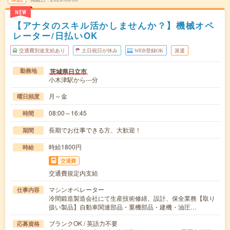
NEW
【アナタのスキル活かしませんか？】機械オペ
レーター/日払いOK
交通費別途支給あり
土日祝日が休み
WEB登録OK
派遣
茨城県日立市
勤務地
小木津駅から---分
月～金
曜日頻度
08:00～16:45
時間
長期でお仕事できる方、大歓迎！
期間
時給1800円
時給
交通費
交通費規定内支給
マシンオペレーター
仕事内容
冷間鍛造製造会社にて生産技術修繕、設計、保全業務【取り
扱い製品】自動車関連部品・重機部品・建機・油圧…
ブランクOK / 英語力不要
応募資格