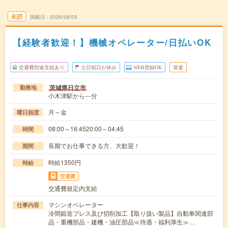
未読
掲載日
2026/08/05
【経験者歓迎！】機械オペレーター/日払いOK
交通費別途支給あり
土日祝日が休み
WEB登録OK
派遣
茨城県日立市
勤務地
小木津駅から---分
月～金
曜日頻度
08:00～16:4520:00～04:45
時間
長期でお仕事できる方、大歓迎！
期間
時給1350円
時給
交通費
交通費規定内支給
マシンオペレーター
仕事内容
冷間鍛造プレス及び切削加工【取り扱い製品】自動車関連部
品・重機部品・建機・油圧部品≪待遇・福利厚生≫…