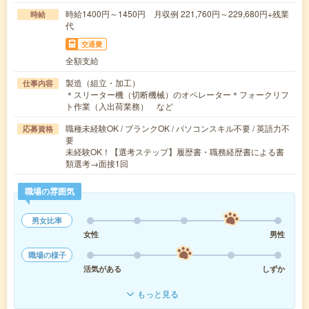
時給1400円～1450円 月収例 221,760円～229,680円+残業
時給
代
交通費
全額支給
製造（組立・加工）
仕事内容
＊スリーター機（切断機械）のオペレーター＊フォークリフ
ト作業（入出荷業務） など
職種未経験OK / ブランクOK / パソコンスキル不要 / 英語力不
応募資格
要
未経験OK！【選考ステップ】履歴書・職務経歴書による書
類選考→面接1回
職場の雰囲気
男女比率
女性
男性
職場の様子
活気がある
しずか
もっと見る