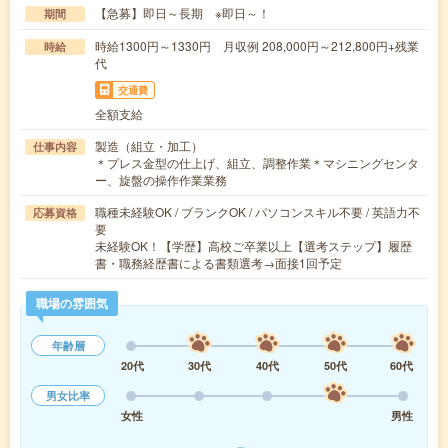
【急募】即日～長期 ※即日～！
期間
時給1300円～1330円 月収例 208,000円～212,800円+残業
時給
代
交通費
全額支給
製造（組立・加工）
仕事内容
＊プレス金型の仕上げ、組立、調整作業＊マシニングセンタ
ー、旋盤の操作作業業務
職種未経験OK / ブランクOK / パソコンスキル不要 / 英語力不
応募資格
要
未経験OK！【学歴】高校ご卒業以上【選考ステップ】履歴
書・職務経歴書による書類選考→面接1回予定
職場の雰囲気
年齢層
20代
30代
40代
50代
60代
男女比率
女性
男性