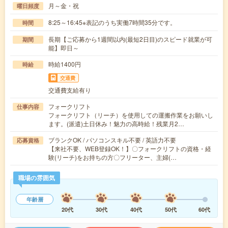
月～金・祝
曜日頻度
8:25～16:45※表記のうち実働7時間35分です。
時間
長期【ご応募から1週間以内(最短2日目)のスピード就業が可
期間
能】即日～
時給1400円
時給
交通費
交通費支給有り
フォークリフト
仕事内容
フォークリフト（リーチ）を使用しての運搬作業をお願いし
ます。(派遣)土日休み！魅力の高時給！残業月2…
ブランクOK / パソコンスキル不要 / 英語力不要
応募資格
【来社不要、WEB登録OK！】〇フォークリフトの資格・経
験(リーチ)をお持ちの方〇フリーター、主婦(…
職場の雰囲気
年齢層
20代
30代
40代
50代
60代