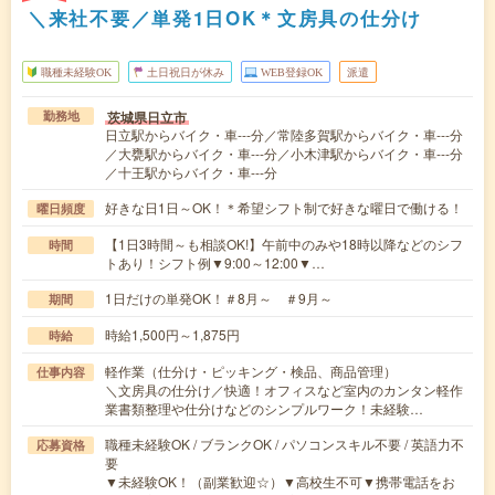
＼来社不要／単発1日OK＊文房具の仕分け
職種未経験OK
土日祝日が休み
WEB登録OK
派遣
茨城県日立市
勤務地
日立駅からバイク・車---分／常陸多賀駅からバイク・車---分
／大甕駅からバイク・車---分／小木津駅からバイク・車---分
／十王駅からバイク・車---分
好きな日1日～OK！＊希望シフト制で好きな曜日で働ける！
曜日頻度
【1日3時間～も相談OK!】午前中のみや18時以降などのシフ
時間
トあり！シフト例▼9:00～12:00▼…
1日だけの単発OK！＃8月～ ＃9月～
期間
時給1,500円～1,875円
時給
軽作業（仕分け・ピッキング・検品、商品管理）
仕事内容
＼文房具の仕分け／快適！オフィスなど室内のカンタン軽作
業書類整理や仕分けなどのシンプルワーク！未経験…
職種未経験OK / ブランクOK / パソコンスキル不要 / 英語力不
応募資格
要
▼未経験OK！（副業歓迎☆）▼高校生不可▼携帯電話をお