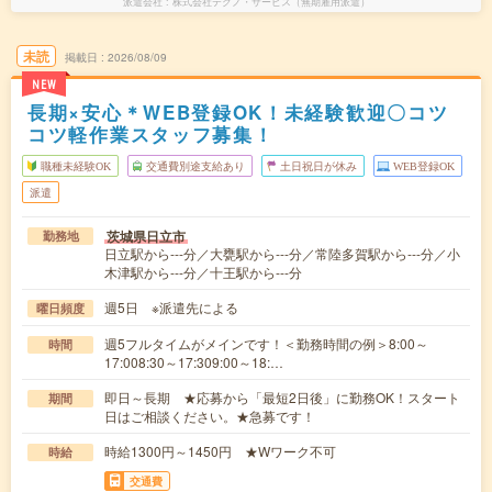
派遣会社
株式会社テクノ・サービス（無期雇用派遣）
未読
掲載日
2026/08/09
NEW
長期×安心＊WEB登録OK！未経験歓迎〇コツ
コツ軽作業スタッフ募集！
職種未経験OK
交通費別途支給あり
土日祝日が休み
WEB登録OK
派遣
茨城県日立市
勤務地
日立駅から---分／大甕駅から---分／常陸多賀駅から---分／小
木津駅から---分／十王駅から---分
週5日 ※派遣先による
曜日頻度
週5フルタイムがメインです！＜勤務時間の例＞8:00～
時間
17:008:30～17:309:00～18:…
即日～長期 ★応募から「最短2日後」に勤務OK！スタート
期間
日はご相談ください。★急募です！
時給1300円～1450円 ★Wワーク不可
時給
交通費