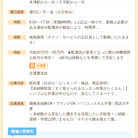
木津駅から---分／十王駅から---分
週5日／月～金（土日休み）
曜日頻度
8:30～17:30（実働8時間）※上記は一例です。業務上必要が
時間
ある場合や配属先の都合により、時間帯…
無期雇用（テクノ・サービスの正社員として勤務いただきま
期間
す）
月給20万円～25万円 ★配属先が変更となった際の待機期間
時給
も給与が発生！ ※給与は経験などを考慮して決定します
交通費
交通費支給
軽作業（仕分け・ピッキング・検品、商品管理）
仕事内容
【未経験歓迎！すぐ覚えられるカンタン作業がたくさん！】
シンプルな作業が中心なので、安心してスタートで…
職種未経験OK / ブランクOK / パソコンスキル不要 / 英語力不
応募資格
要
＼未経験から安定した働き方を目指したい方歓迎！／経験・
資格・学歴は問いません◎「そろそろ腰を据えて働…
職場の雰囲気