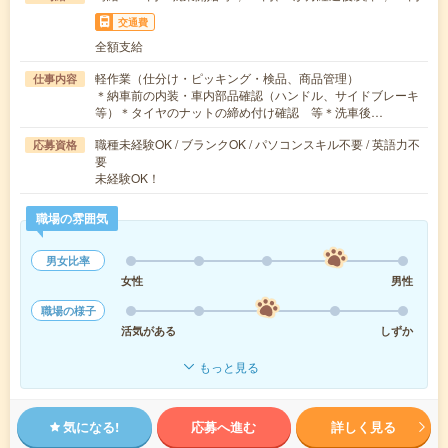
交通費
全額支給
軽作業（仕分け・ピッキング・検品、商品管理）
仕事内容
＊納車前の内装・車内部品確認（ハンドル、サイドブレーキ
等）＊タイヤのナットの締め付け確認 等＊洗車後…
職種未経験OK / ブランクOK / パソコンスキル不要 / 英語力不
応募資格
要
未経験OK！
職場の雰囲気
男女比率
女性
男性
職場の様子
活気がある
しずか
もっと見る
気になる!
応募へ進む
詳しく見る