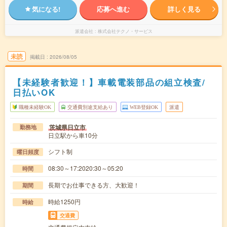
気になる!
応募へ進む
詳しく見る
派遣会社
株式会社テクノ・サービス
未読
掲載日
2026/08/05
【未経験者歓迎！】車載電装部品の組立検査/
日払いOK
職種未経験OK
交通費別途支給あり
WEB登録OK
派遣
茨城県日立市
勤務地
日立駅から車10分
シフト制
曜日頻度
08:30～17:2020:30～05:20
時間
長期でお仕事できる方、大歓迎！
期間
時給1250円
時給
交通費