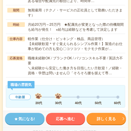
ある場合や配属先の都合により、時間帯…
無期雇用（テクノ・サービスの正社員として勤務いただきま
期間
す）
月給20万円～25万円 ★配属先が変更となった際の待機期間
時給
も給与が発生！ ※給与は経験などを考慮して決定します
軽作業（仕分け・ピッキング・検品、商品管理）
仕事内容
【未経験歓迎＊すぐ覚えられるシンプル作業！】製造のお仕
事が初めての方も安心〇コツコツ・モクモク作業が…
職種未経験OK / ブランクOK / パソコンスキル不要 / 英語力不
応募資格
要
＼未経験から安定した働き方を目指したい方歓迎！／経験・
資格・学歴は問いません◎「そろそろ腰を据えて専…
職場の雰囲気
年齢層
20代
30代
40代
50代
60代
気になる!
応募へ進む
詳しく見る