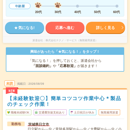
年齢層
20代
30代
40代
50代
60代
気になる!
応募へ進む
詳しく見る
派遣会社
株式会社テクノ・サービス（無期雇用派遣）
興味があったら「★気になる！」をタップ！
「気になる！」を押しておくと、派遣会社から
「面談確約」
や
「応募歓迎」
が届きます！
未読
掲載日
2026/08/09
NEW
【未経験歓迎〇】簡単コツコツ作業中心＊製品
のチェック作業！
職種未経験OK
交通費別途支給あり
土日祝日が休み
無期雇用派遣
茨城県日立市
勤務地
日立駅から---分／常陸多賀駅から---分／大甕駅から---分／小