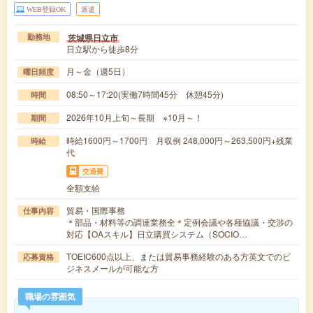
WEB登録OK
派遣
茨城県日立市
勤務地
日立駅から徒歩8分
月～金（週5日）
曜日頻度
08:50～17:20(実働7時間45分 休憩45分)
時間
2026年10月上旬～長期 ※10月～！
期間
時給1600円～1700円 月収例 248,000円～263,500円+残業
時給
代
交通費
全額支給
貿易・国際事務
仕事内容
＊部品・材料等の調達業務全＊定例会議や各種協議・交渉の
対応【OAスキル】日立購買システム（SOCIO…
TOEIC600点以上、または貿易事務経験のある方英文でのビ
応募資格
ジネスメールが可能な方
職場の雰囲気