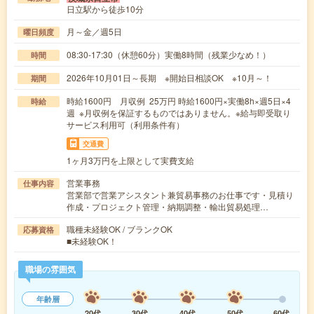
日立駅から徒歩10分
月～金／週5日
曜日頻度
08:30-17:30（休憩60分）実働8時間（残業少なめ！）
時間
2026年10月01日～長期 ※開始日相談OK ※10月～！
期間
時給1600円 月収例 25万円 時給1600円×実働8h×週5日×4
時給
週 ※月収例を保証するものではありません。※給与即受取り
サービス利用可（利用条件有）
交通費
1ヶ月3万円を上限として実費支給
営業事務
仕事内容
営業部で営業アシスタント兼貿易事務のお仕事です・見積り
作成・プロジェクト管理・納期調整・輸出貿易処理…
職種未経験OK / ブランクOK
応募資格
■未経験OK！
職場の雰囲気
年齢層
20代
30代
40代
50代
60代