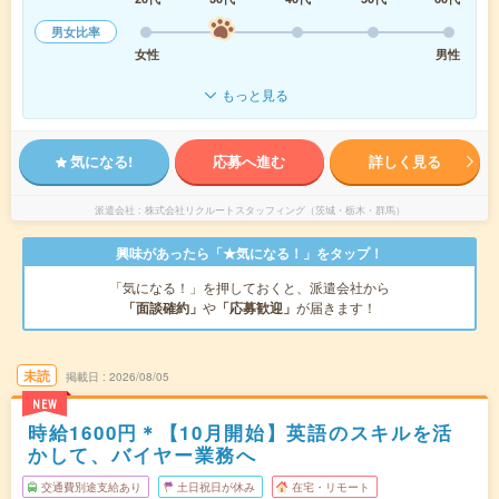
男女比率
女性
男性
もっと見る
気になる!
応募へ進む
詳しく見る
派遣会社
株式会社リクルートスタッフィング（茨城・栃木・群馬）
興味があったら「★気になる！」をタップ！
「気になる！」を押しておくと、派遣会社から
「面談確約」
や
「応募歓迎」
が届きます！
未読
掲載日
2026/08/05
NEW
時給1600円＊【10月開始】英語のスキルを活
かして、バイヤー業務へ
交通費別途支給あり
土日祝日が休み
在宅・リモート