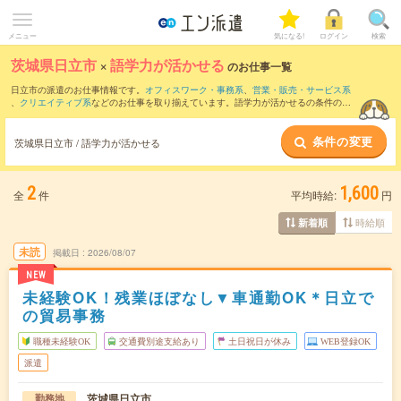
メニュー
気になる!
ログイン
検索
茨城県日立市
×
語学力が活かせる
のお仕事一覧
日立市の派遣のお仕事情報です。
オフィスワーク・事務系
、
営業・販売・サービス系
、
クリエイティブ系
などのお仕事を取り揃えています。語学力が活かせるの条件の他
に、
交通費別途支給あり
、
職種未経験OK
、
友だちと一緒の応募OK
などのこだわり条
件も取り揃えています。
条件の変更
茨城県日立市 / 語学力が活かせる
2
1,600
全
件
平均時給:
円
時給順
新着順
未読
掲載日
2026/08/07
NEW
未経験OK！残業ほぼなし▼車通勤OK＊日立で
の貿易事務
職種未経験OK
交通費別途支給あり
土日祝日が休み
WEB登録OK
派遣
茨城県日立市
勤務地